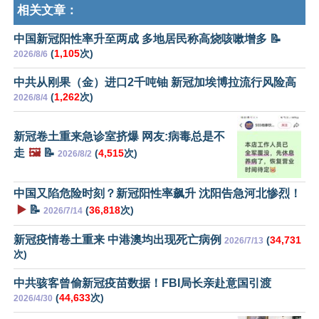
相关文章：
中国新冠阳性率升至两成 多地居民称高烧咳嗽增多 📝
(
1,105
次)
2026/8/6
中共从刚果（金）进口2千吨铀 新冠加埃博拉流行风险高
(
1,262
次)
2026/8/4
新冠卷土重来急诊室挤爆 网友:病毒总是不
走
🖼️
📝
(
4,515
次)
2026/8/2
中国又陷危险时刻？新冠阳性率飙升 沈阳告急河北惨烈！
▶️
📝
(
36,818
次)
2026/7/14
新冠疫情卷土重来 中港澳均出现死亡病例
(
34,731
2026/7/13
次)
中共骇客曾偷新冠疫苗数据！FBI局长亲赴意国引渡
(
44,633
次)
2026/4/30