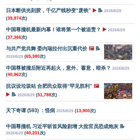
日本断供光刻胶，千亿产线秒变“废铁”
▶️
📝
2026/6/29
(
39,974
次)
中国尊撞机最新内幕！谁将第一个被追责？
▶️
2026/6/29
(
37,366
次)
与共产党共舞 委内瑞拉付出沉重代价
🖼️
📝
(
65,380
次)
2026/6/29
中国尊被撞后附近再起火，意外、蓄意，暗杀？
2026/6/29
(
40,962
次)
抗议设垃圾站 合肥民众取得“罕见胜利”
🖼️
▶️
📝
(
51,788
次)
2026/6/29
天下奇谭 (593) ：怪病
(
13,900
次)
2026/6/29
中国尊撞机 习近平斩首风险剧增 大批官员恐成炮灰 📝
(
40,201
次)
2026/6/29