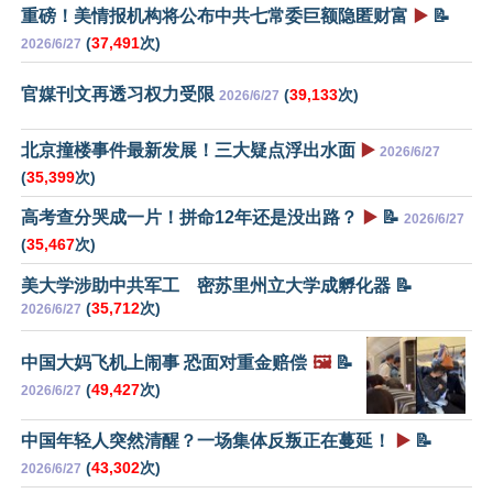
重磅！美情报机构将公布中共七常委巨额隐匿财富
▶️
📝
(
37,491
次)
2026/6/27
官媒刊文再透习权力受限
(
39,133
次)
2026/6/27
北京撞楼事件最新发展！三大疑点浮出水面
▶️
2026/6/27
(
35,399
次)
高考查分哭成一片！拼命12年还是没出路？
▶️
📝
2026/6/27
(
35,467
次)
美大学涉助中共军工 密苏里州立大学成孵化器 📝
(
35,712
次)
2026/6/27
中国大妈飞机上闹事 恐面对重金赔偿
🖼️
📝
(
49,427
次)
2026/6/27
中国年轻人突然清醒？一场集体反叛正在蔓延！
▶️
📝
(
43,302
次)
2026/6/27