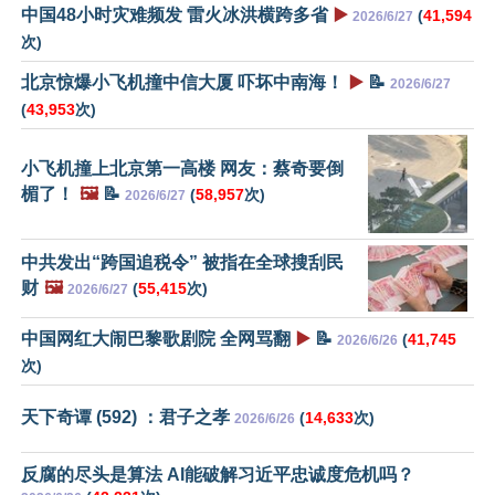
中国48小时灾难频发 雷火冰洪横跨多省
▶️
(
41,594
2026/6/27
次)
北京惊爆小飞机撞中信大厦 吓坏中南海！
▶️
📝
2026/6/27
(
43,953
次)
小飞机撞上北京第一高楼 网友：蔡奇要倒
楣了！
🖼️
📝
(
58,957
次)
2026/6/27
中共发出“跨国追税令” 被指在全球搜刮民
财
🖼️
(
55,415
次)
2026/6/27
中国网红大闹巴黎歌剧院 全网骂翻
▶️
📝
(
41,745
2026/6/26
次)
天下奇谭 (592) ：君子之孝
(
14,633
次)
2026/6/26
反腐的尽头是算法 AI能破解习近平忠诚度危机吗？