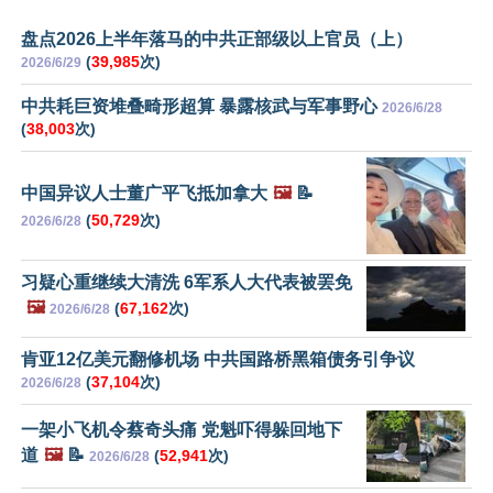
盘点2026上半年落马的中共正部级以上官员（上）
(
39,985
次)
2026/6/29
中共耗巨资堆叠畸形超算 暴露核武与军事野心
2026/6/28
(
38,003
次)
中国异议人士董广平飞抵加拿大
🖼️
📝
(
50,729
次)
2026/6/28
习疑心重继续大清洗 6军系人大代表被罢免
🖼️
(
67,162
次)
2026/6/28
肯亚12亿美元翻修机场 中共国路桥黑箱债务引争议
(
37,104
次)
2026/6/28
一架小飞机令蔡奇头痛 党魁吓得躲回地下
道
🖼️
📝
(
52,941
次)
2026/6/28