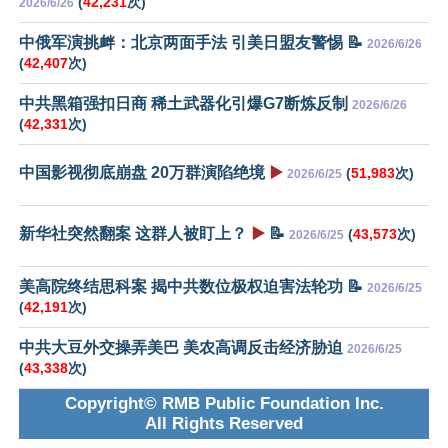
(
42,231
次)
2026/6/26
中俄军演挑衅：北京两面手法 引美日盟友警惕 📝
2026/6/26
(
42,407
次)
中共黑箱强扣日商 稀土武器化引爆G7断炼反制
2026/6/26
(
42,331
次)
中国影视彻底崩盘 20万群演陷绝境
▶️
(
51,983
次)
2026/6/25
新华社突然翻案 这群人被盯上？
▶️
📝
(
43,573
次)
2026/6/25
美高院终结思科案 揭中共数位极权迫害法轮功 📝
2026/6/25
(
42,191
次)
中共大豆外交操弄美巴 美农高调反击经济胁迫
2026/6/25
(
43,338
次)
Copyright© RMB Public Foundation Inc.
All Rights Reserved