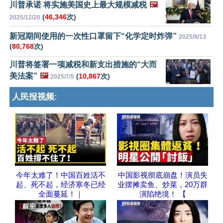
川普承诺 将实施美国史上最大规模减税
🖼️
(
46,346
次)
2025/12/20
新冠期间使用的一次性口罩留下“化学定时炸弹”
2025/9/13
(
80,768
次)
川普将签署一项减税和新支出措施的“大而
美法案”
🖼️
(
10,867
次)
2025/7/5
人民报视频:
今年太难了！中国百姓活不
中国影视彻底崩盘！演员失
起、死不起，经济寒冬已经
业摆摊卖鱼、炒菜，20万群
全面蔓延！｜
演陷绝境！ 【