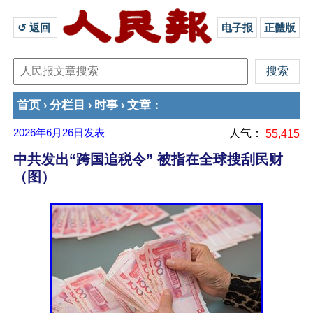
↺ 返回 
电子报
正體版
首页
分栏目
时事
文章
›
›
›
：
2026年6月26日
发表
人气：
55,415
中共发出“跨国追税令” 被指在全球搜刮民财
（图）