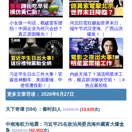
小女孩一句话，戳破雷军摆
河北巨雹狂砸如世界末日，
拍！中国企业为何只会抄？
端午节武汉变海、广西山洪
真正原因曝光！｜
爆发！ ｜
习近平生日出三件大事！官
内娱天塌了？顶流明星求工
媒造神翻车、美国重锤、中
作，横店群演惨状空前！ ｜#
使馆遭投影！｜
热点最前线
更多文章导读：
2026年6月27日
天下奇谭 (594) ：秦时妇人
(
13,635
次)
2026/6/30
中南海权力地震：习近平25名政治局委员海外藏富大爆盒
📝
(
42,902
次)
2026/6/30