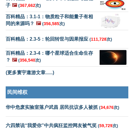
子
🖼️
(
367,662
次)
百科精品：3.1-1：物质粒子和能量子有相
同的来源吗？
🖼️
(
356,585
次)
百科精品：2.3-5：轮回转世与因果报应
(
111,728
次)
百科精品：2.3-4：哪个星球适合生命生存
？
🖼️
(
356,540
次)
(更多寰宇遨游文章......)
民间维权
华中危废实验室落户武昌 居民抗议多人被抓
(
34,676
次)
六四禁说“我爱你”中共疯狂监控网友被气笑
(
59,729
次)