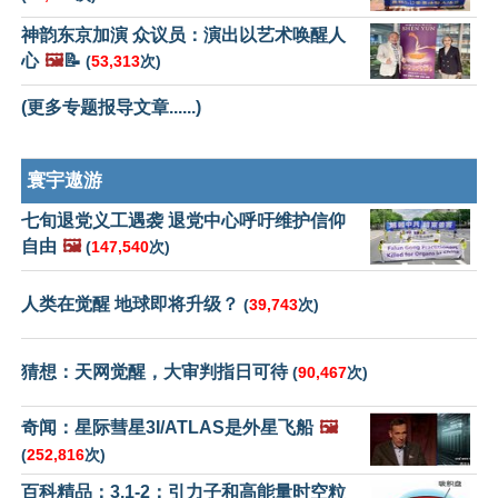
神韵东京加演 众议员：演出以艺术唤醒人
心
🖼️
📝
(
53,313
次)
(更多专题报导文章......)
寰宇遨游
七旬退党义工遇袭 退党中心呼吁维护信仰
自由
🖼️
(
147,540
次)
人类在觉醒 地球即将升级？
(
39,743
次)
猜想：天网觉醒，大审判指日可待
(
90,467
次)
奇闻：星际彗星3I/ATLAS是外星飞船
🖼️
(
252,816
次)
百科精品：3.1-2：引力子和高能量时空粒