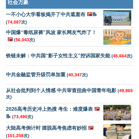
社会万象
一不小心大学看板揭开了中共遮羞布
🖼️
📝
(
74,087
次)
中国爆“毒纸尿裤”风波 家长网友气炸了！
🖼️
(
56,043
次)
铁链未解：中共国“影子女性主义”控诉国家失能
(
45,664
次)
中共金融监管升级罚单加重
(
40,347
次)
从社会批判到个人情感 中共审查扭曲中国青年电影
(
49,965
次)
2026高考历史冲上热搜 考生：难度爆表
🖼️
📝
(
73,490
次)
大陆高考倒计时 摆脱高考焦虑有妙招
🖼️
(
101,258
次)