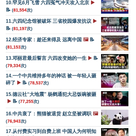
10.罕见6月飞雪 六四冤气冲天攻入北京
▶️
📝
(
81,554
次)
11.六四纪念馆被破坏 三省校园爆发抗议
▶️
📝
(
81,197
次)
12.经济专家：趁还来得及 远离中国
🖼️
📝
(
81,153
次)
13.邓丽君最后誓言 六四改变她的一生
▶️
📝
(
79,334
次)
14.一个中共维持多年的神话 被一年轻人砸
碎了
▶️
📝
(
78,537
次)
15.德云社“大地震” 杨鹤通犯大忌饭碗被砸
▶️
📝
(
77,255
次)
16.中共衰了：熊猫被退货 赵立坚被调职
🖼️
(
76,943
次)
17.从付费实习到自费上班 中国人为何明知