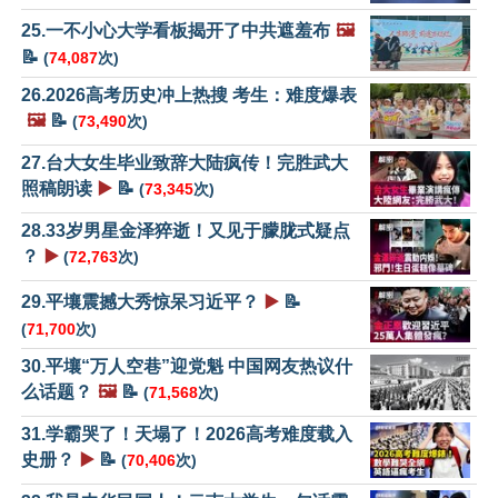
25.一不小心大学看板揭开了中共遮羞布
🖼️
📝
(
74,087
次)
26.2026高考历史冲上热搜 考生：难度爆表
🖼️
📝
(
73,490
次)
27.台大女生毕业致辞大陆疯传！完胜武大
照稿朗读
▶️
📝
(
73,345
次)
28.33岁男星金泽猝逝！又见于朦胧式疑点
？
▶️
(
72,763
次)
29.平壤震撼大秀惊呆习近平？
▶️
📝
(
71,700
次)
30.平壤“万人空巷”迎党魁 中国网友热议什
么话题？
🖼️
📝
(
71,568
次)
31.学霸哭了！天塌了！2026高考难度载入
史册？
▶️
📝
(
70,406
次)