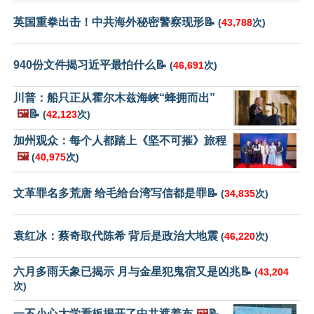
英国重拳出击！中共海外秘密警察现形📝
(
43,788
次)
940份文件揭习近平最怕什么📝
(
46,691
次)
川普：船只正从霍尔木兹海峡“蜂拥而出”
🖼️
📝
(
42,123
次)
加州观众：每个人都踏上《坚不可摧》旅程
🖼️
(
40,975
次)
文革罪名多荒唐 给毛给台湾写信都是罪📝
(
34,835
次)
袁红冰：蔡奇取代陈希 背后是政治大地震
(
46,220
次)
六月多雨天象已揭示 月与金星犯鬼宿又是凶兆📝
(
43,204
次)
一不小心大学看板揭开了中共遮羞布
🖼️
📝