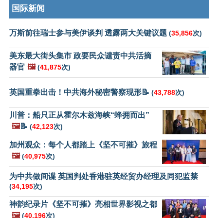
国际新闻
万斯前往瑞士参与美伊谈判 透露两大关键议题
(
35,856
次)
美东最大街头集市 政要民众谴责中共活摘
器官
🖼️
(
41,875
次)
英国重拳出击！中共海外秘密警察现形📝
(
43,788
次)
川普：船只正从霍尔木兹海峡“蜂拥而出”
🖼️
📝
(
42,123
次)
加州观众：每个人都踏上《坚不可摧》旅程
🖼️
(
40,975
次)
为中共做间谍 英国判处香港驻英经贸办经理及同犯监禁
(
34,195
次)
神韵纪录片《坚不可摧》亮相世界影视之都
🖼️
(
40,196
次)