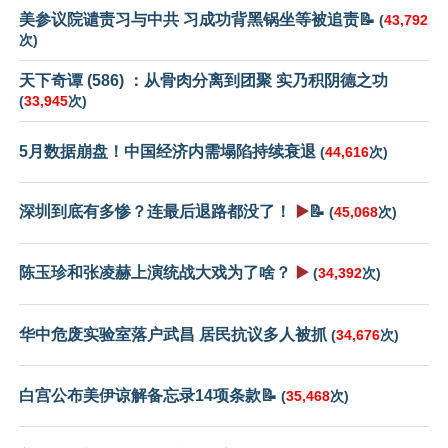
美参议院谴责习与中共 习成功背黑锅坐等被追责📝
(
43,792
次)
天下奇谭 (586) ：从骨肉分离到团聚 实乃积阴德之功
(
33,945
次)
5月数据崩盘！中国经济内需塌陷持续衰退
(
44,616
次)
深圳到底有多惨？连最后退路都没了！
▶️
📝
(
45,068
次)
陈玉珍和张凌赫上演统战大戏为了啥？
▶️
(
34,392
次)
华中危废实验室落户武昌 居民抗议多人被抓
(
34,676
次)
白宫公布美伊谅解备忘录14项条款📝
(
35,468
次)