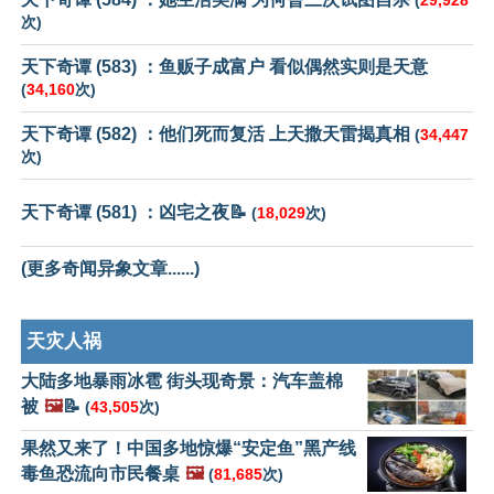
(
29,928
次)
天下奇谭 (583) ：鱼贩子成富户 看似偶然实则是天意
(
34,160
次)
天下奇谭 (582) ：他们死而复活 上天撒天雷揭真相
(
34,447
次)
天下奇谭 (581) ：凶宅之夜📝
(
18,029
次)
(更多奇闻异象文章......)
天灾人祸
大陆多地暴雨冰雹 街头现奇景：汽车盖棉
被
🖼️
📝
(
43,505
次)
果然又来了！中国多地惊爆“安定鱼”黑产线
毒鱼恐流向市民餐桌
🖼️
(
81,685
次)