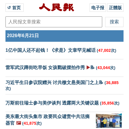
↺ 首页 
电子报
正體版
2026年6月21日
1亿中国人还不起钱！《求是》文章罕见喊话
(
47,002
次)
雷军武汉蹲街吃早饭 女孩戳破摆拍作秀
▶️
📝
(
43,044
次)
习近平生日参议院赠兴 讨共檄文悬美国门之上📝
(
36,885
次)
万斯前往瑞士参与美伊谈判 透露两大关键议题
(
35,856
次)
美东最大街头集市 政要民众谴责中共活摘
器官
🖼️
(
41,875
次)