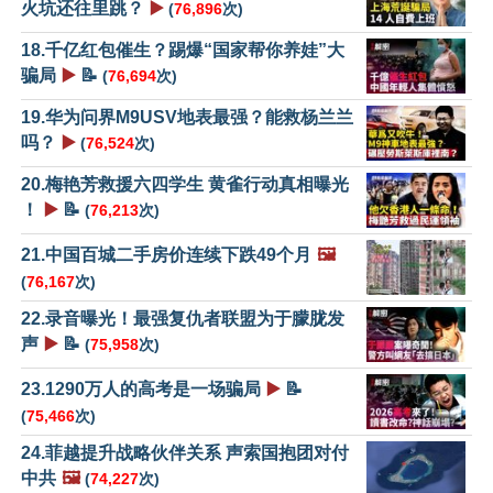
火坑还往里跳？
▶️
(
76,896
次)
18.千亿红包催生？踢爆“国家帮你养娃”大
骗局
▶️
📝
(
76,694
次)
19.华为问界M9USV地表最强？能救杨兰兰
吗？
▶️
(
76,524
次)
20.梅艳芳救援六四学生 黄雀行动真相曝光
！
▶️
📝
(
76,213
次)
21.中国百城二手房价连续下跌49个月
🖼️
(
76,167
次)
22.录音曝光！最强复仇者联盟为于朦胧发
声
▶️
📝
(
75,958
次)
23.1290万人的高考是一场骗局
▶️
📝
(
75,466
次)
24.菲越提升战略伙伴关系 声索国抱团对付
中共
🖼️
(
74,227
次)