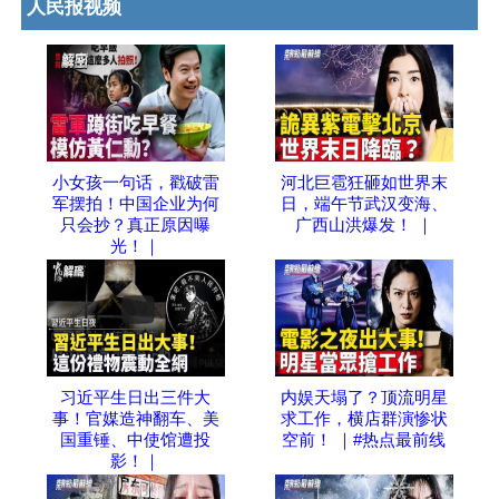
人民报视频
小女孩一句话，戳破雷
河北巨雹狂砸如世界末
军摆拍！中国企业为何
日，端午节武汉变海、
只会抄？真正原因曝
广西山洪爆发！ ｜
光！｜
习近平生日出三件大
内娱天塌了？顶流明星
事！官媒造神翻车、美
求工作，横店群演惨状
国重锤、中使馆遭投
空前！ ｜#热点最前线
影！｜