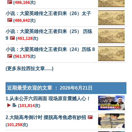
🖼️
(
486,166
次)
小说：大梁英雄传之王者归来（26）太子
🖼️
(
486,642
次)
小说：大梁英雄传之王者归来（25） 历练
9
🖼️
(
491,128
次)
小说：大梁英雄传之王者归来（24）历练 8
🖼️
(
561,575
次)
(更多东拉西扯文章......)
近期最受欢迎的文章 ：
2026年6月21日
1.从未公开六四画面 现场原音震撼人心！
▶️
📝
(
101,814
次)
2.大陆高考倒计时 摆脱高考焦虑有妙招
🖼️
(
101,258
次)