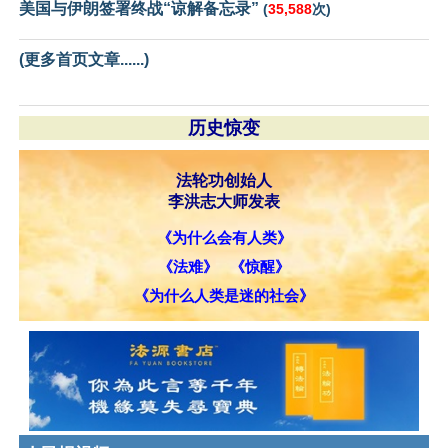
美国与伊朗签署终战“谅解备忘录”
(
35,588
次)
(更多首页文章......)
历史惊变
法轮功创始人
李洪志大师发表
《为什么会有人类》
《法难》
《惊醒》
《为什么人类是迷的社会》