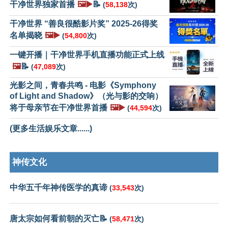
干净世界独家首播
🖼️▶️
📝
(
58,138
次)
干净世界 “善良很酷影片奖” 2025-26得奖
名单揭晓
🖼️▶️
(
54,800
次)
一键开播｜干净世界手机直播功能正式上线
🖼️
📝
(
47,089
次)
光影之间，青春共鸣 - 电影《Symphony
of Light and Shadow》（光与影的交响）
将于母亲节在干净世界首播
🖼️▶️
(
44,594
次)
(更多生活娱乐文章......)
神传文化
中华五千年神传医学的真谛
(
33,543
次)
唐太宗如何看前朝的灭亡📝
(
58,471
次)