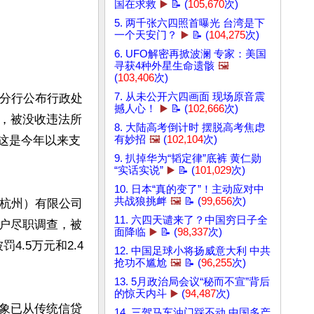
国在求救
▶️
📝 (
105,670
次)
5. 两千张六四照首曝光 台湾是下
一个天安门？
▶️
📝 (
104,275
次)
6. UFO解密再掀波澜 专家：美国
寻获4种外星生命遗骸
🖼️
(
103,406
次)
7. 从未公开六四画面 现场原音震
省分行公布行政处
撼人心！
▶️
📝 (
102,666
次)
，被没收违法所
8. 大陆高考倒计时 摆脱高考焦虑
道，这是今年以来支
有妙招
🖼️
(
102,104
次)
9. 扒掉华为“韬定律”底裤 黄仁勋


“实话实说”
▶️
📝 (
101,029
次)
10. 日本“真的变了”！主动应对中
共战狼挑衅
🖼️
📝 (
99,656
次)
（杭州）有限公司
11. 六四天谴来了？中国穷日子全
户尽职调查，被
面降临
▶️
📝 (
98,337
次)
4.5万元和2.4
12. 中国足球小将扬威意大利 中共
抢功不尴尬
🖼️
📝 (
96,255
次)
13. 5月政治局会议“秘而不宣”背后
的惊天内斗
▶️
(
94,487
次)
象已从传统信贷
14. 三驾马车油门踩不动 中国多产