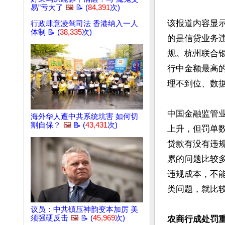
易”亏大了
🖼️
📝 (
84,391
次)
该报道内容显
行政肆意凌驾司法 香港纳入一人
体制 📝 (
38,335
次)
的是信贷业务
规。杭州联合银
行中金额最高
理不到位、数据
中国金融监管
海外华人遭中共系统坑害 如何切
割自保？
🖼️
📝 (
43,431
次)
上升，但罚单
贷款有没有违
累的问题比较
违规成本，不
类问题，就比较
议员：中共镇压神韵变本加厉 美
须强硬反击
🖼️
📝 (
45,969
次)
农商行成处罚