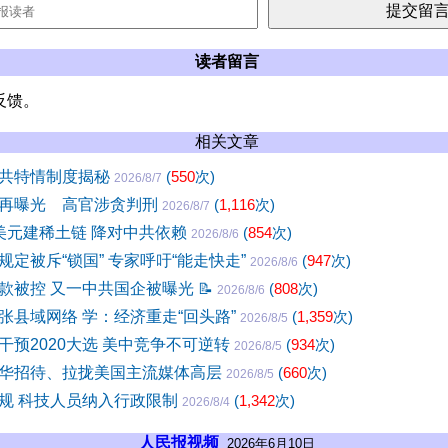
读者留言
反馈。
相关文章
共特情制度揭秘
(
550
次)
2026/8/7
再曝光 高官涉贪判刑
(
1,116
次)
2026/8/7
美元建稀土链 降对中共依赖
(
854
次)
2026/8/6
定被斥“锁国” 专家呼吁“能走快走”
(
947
次)
2026/8/6
款被控 又一中共国企被曝光
📝
(
808
次)
2026/8/6
张县域网络 学：经济重走“回头路”
(
1,359
次)
2026/8/5
干预2020大选 美中竞争不可逆转
(
934
次)
2026/8/5
华招待、拉拢美国主流媒体高层
(
660
次)
2026/8/5
规 科技人员纳入行政限制
(
1,342
次)
2026/8/4
人民报视频
2026年6月10日