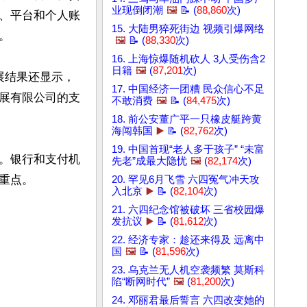
业现倒闭潮
🖼️
📝 (
88,860
次)
、平台和个人账
15. 大陆男猝死街边 视频引爆网络


🖼️
📝 (
88,330
次)
16. 上海惊爆随机砍人 3人受伤含2
日籍
🖼️
(
87,201
次)
展结果还显示，
17. 中国经济一团糟 民众信心不足
展有限公司的支
不敢消费
🖼️
📝 (
84,475
次)
18. 前公安董广平一只橡皮艇跨黄
海闯韩国
▶️
📝 (
82,762
次)
19. 中国首现“老人多于孩子” “未富
。银行和支付机
先老”成最大隐忧
🖼️
(
82,174
次)
点。

20. 罕见6月飞雪 六四冤气冲天攻
入北京
▶️
📝 (
82,104
次)
21. 六四纪念馆被破坏 三省校园爆
发抗议
▶️
📝 (
81,612
次)
22. 经济专家：趁还来得及 远离中
国
🖼️
📝 (
81,596
次)
23. 乌克兰无人机空袭频繁 莫斯科
陷“断网时代”
🖼️
(
81,200
次)
24. 邓丽君最后誓言 六四改变她的