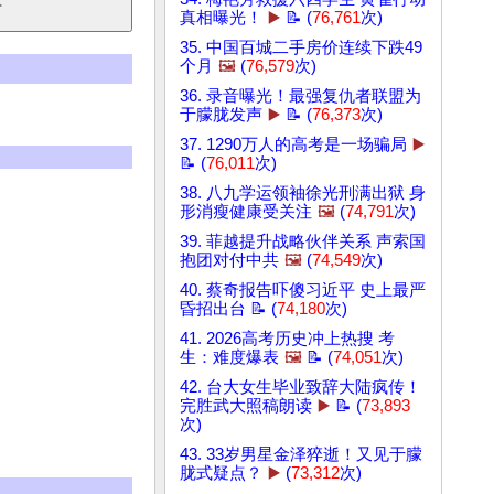
真相曝光！
▶️
📝 (
76,761
次)
35. 中国百城二手房价连续下跌49
个月
🖼️
(
76,579
次)
36. 录音曝光！最强复仇者联盟为
于朦胧发声
▶️
📝 (
76,373
次)
37. 1290万人的高考是一场骗局
▶️
📝 (
76,011
次)
38. 八九学运领袖徐光刑满出狱 身
形消瘦健康受关注
🖼️
(
74,791
次)
39. 菲越提升战略伙伴关系 声索国
抱团对付中共
🖼️
(
74,549
次)
40. 蔡奇报告吓傻习近平 史上最严
昏招出台 📝 (
74,180
次)
41. 2026高考历史冲上热搜 考
生：难度爆表
🖼️
📝 (
74,051
次)
42. 台大女生毕业致辞大陆疯传！
完胜武大照稿朗读
▶️
📝 (
73,893
次)
43. 33岁男星金泽猝逝！又见于朦
胧式疑点？
▶️
(
73,312
次)