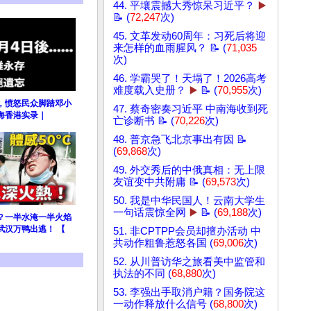
44. 平壤震撼大秀惊呆习近平？
▶️
📝 (
72,247
次)
45. 文革发动60周年：习死后将迎
来怎样的血雨腥风？ 📝 (
71,035
次)
46. 学霸哭了！天塌了！2026高考
难度载入史册？
▶️
📝 (
70,955
次)
，愤怒民众脚踏邓小
47. 蔡奇密奏习近平 中南海收到死
海香港实录｜
亡诊断书 📝 (
70,226
次)
48. 普京急飞北京事出有因 📝
(
69,868
次)
49. 外交秀后的中俄真相：无上限
友谊变中共附庸 📝 (
69,573
次)
50. 我是中华民国人！云南大学生
一句话震惊全网
▶️
📝 (
69,188
次)
？一半水淹一半火焰
武汉万鸭出逃！ 【
51. 非CPTPP会员却擅办活动 中
共动作粗鲁惹怒各国 (
69,006
次)
52. 从川普访华之旅看美中监管和
执法的不同 (
68,880
次)
53. 李强出手取消户籍？国务院这
一动作释放什么信号 (
68,800
次)