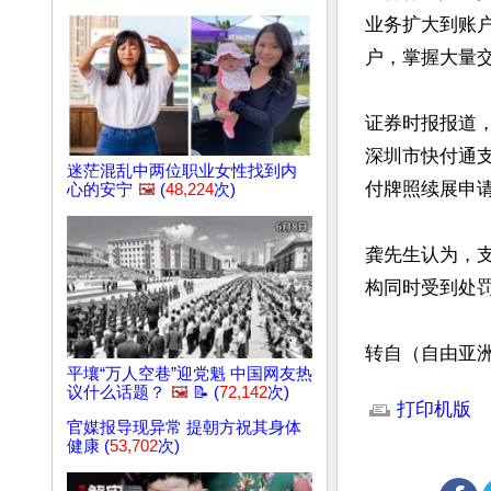
业务扩大到账
户，掌握大量
证券时报报道
深圳市快付通
迷茫混乱中两位职业女性找到内
付牌照续展申请
心的安宁
🖼️
(
48,224
次)
龚先生认为，
构同时受到处
转自（自由亚
平壤“万人空巷”迎党魁 中国网友热
文章网址: http://w
议什么话题？
🖼️
📝 (
72,142
次)
打印机版
官媒报导现异常 提朝方祝其身体
健康 (
53,702
次)