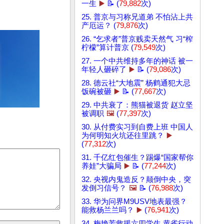
一生
▶️
📝 (
79,882
次)
25. 普京与习称兄道弟 不怕沾上共
产厄运？ (
79,876
次)
26. “乞求者”普京贱卖天然气 习“榨
柠檬”算计普京 (
79,549
次)
27. 一个中共维持多年的神话 被一
年轻人砸碎了
▶️
📝 (
79,086
次)
28. 德云社“大地震” 杨鹤通犯大忌
饭碗被砸
▶️
📝 (
77,667
次)
29. 中共衰了：熊猫被退货 赵立坚
被调职
🖼️
(
77,397
次)
30. 从付费实习到自费上班 中国人
为何明知火坑还往里跳？
▶️
(
77,312
次)
31. 千亿红包催生？踢爆“国家帮你
养娃”大骗局
▶️
📝 (
77,244
次)
32. 央视内鬼造反？颠倒中央，突
发倒习信号？
🖼️
📝 (
76,988
次)
33. 华为问界M9USV地表最强？
能救杨兰兰吗？
▶️
(
76,941
次)
34. 梅艳芳救援六四学生 黄雀行动