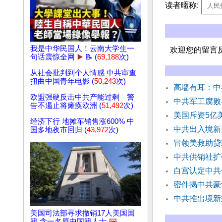
读者暱称:
我是中华民国人！云南大学生一
欢迎您的留言
句话震惊全网
▶️
📝 (
69,188
次)
从社会批判到个人情感 中共审查
扭曲中国青年电影 (
50,243
次)
高墙有耳：中
欧盟强硬反击中共产能过剩 警
中共军工腐败
告不遏止将瘫痪欧洲 (
51,492
次)
美国斥资5亿
经济下行 地摊车销售涨600% 中
中共出入境新规
国多地夜市回归 (
43,972
次)
冒领美救助贷
中共供销社扩
白宫认定中共
密件揭中共豪
中共推出境新
美国司法部寻求撤销17人美国国
籍 含一名原中国籍人士
🖼️