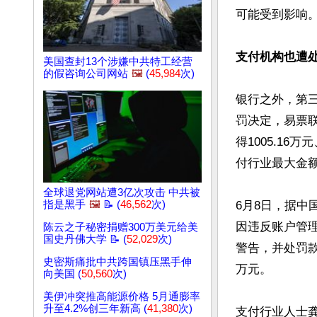
可能受到影响。
支付机构也遭
美国查封13个涉嫌中共特工经营
的假咨询公司网站
🖼️
(
45,984
次)
银行之外，第
罚决定，易票
得1005.16
付行业最大金额
全球退党网站遭3亿次攻击 中共被
指是黑手
🖼️
📝 (
46,562
次)
6月8日，据
因违反账户管
陈云之子秘密捐赠300万美元给美
国史丹佛大学 📝 (
52,029
次)
警告，并处罚款
史密斯痛批中共跨国镇压黑手伸
万元。

向美国 (
50,560
次)
美伊冲突推高能源价格 5月通膨率
升至4.2%创三年新高 (
41,380
次)
支付行业人士