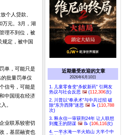
发放个人贷款、
0万元。3月，湖
管理不到位，被
关规定，被中国
罚单，可能只是
近期最受欢迎的文章
2026年6月10日
出的批量罚单仅
个信号，可能是
1. 儿童零食变“杀蚁新药” 引网友
热议与社会反思
🖼️
(
112,306
次)
和中国现在经济
2. 川普以“奉承术”与中共过招 破
入。

除“东升西降”迷思
🖼️
📝 (
110,788
次)
3. 释永信一审获刑24年 让人联想
企业联系较密切
到魔王的阴谋
🖼️
📝 (
106,116
次)
收，基层融资也
4. 一半水淹一半火焰山 大半个中