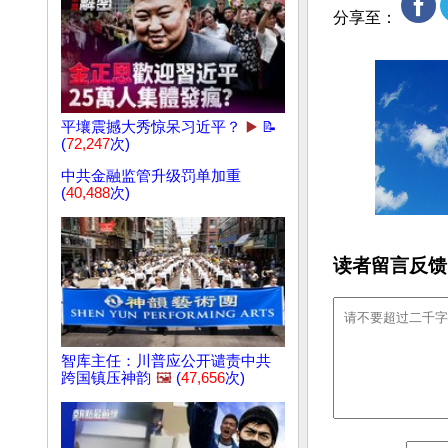
分享至：
平壤震撼大秀惊呆习近平？
▶️
📝
(
72,247
次)
中共金融监管升级罚单加重
(
40,488
次)
读者留言反馈
智库主任：川普应公开谴责中共
跨国镇压神韵
🖼️
(
47,656
次)