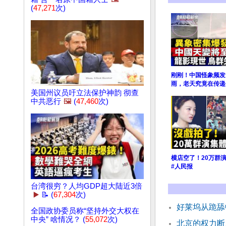
(
47,271
次)
刚刚！中国怪象频发
雨，老天究竟在传递
美国州议员吁立法保护神韵 彻查
中共恶行
🖼️
(
47,460
次)
横店空了！20万群
#人民报
台湾很穷？人均GDP超大陆近3倍
▶️
📝 (
67,304
次)
好莱坞从跪舔
全国政协委员称“坚持外交大权在
中央” 啥情况？ (
55,072
次)
北京的权力断