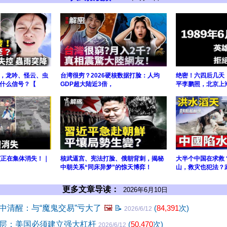
，龙吟、怪云、虫
台湾很穷？2026硬核数据打脸：人均
绝密！六四后几天
什么信号？【
GDP超大陆近3倍，
平李鹏照，北京上
演正在集体消失！｜
核武逼宫、宪法打脸、俄朝背刺，揭秘
大半个中国在求救
中朝关系“同床异梦”的惊天博弈！
山，救灾也犯法？
更多文章导读：
2026年6月10日
中清醒：与“魔鬼交易”亏大了
🖼️
📝
(
84,391
次)
2026/6/12
层：美国必须建立强大杠杆
(
50,470
次)
2026/6/12