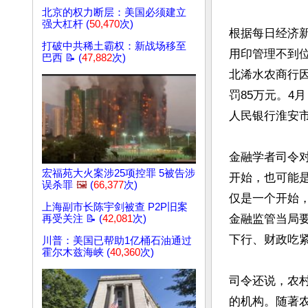
北京的权力断层：美国必须建立
强大杠杆 (
50,470
次)
根据每日经济新
打破中共稀土霸权：新战场移至
用印管理不到位
巴西 📝 (
47,882
次)
北浠水农商行
罚85万元。4
人民银行淮安市
金融学者司令
宏福苑大火案涉25项控罪 5被告涉
开始，也可能
误杀罪
🖼️
(
66,377
次)
仅是一个开始
上海副市长陈宇剑被查 P2P旧案
金融监管当局
再受关注 📝 (
42,081
次)
下行、财政吃紧
川普：美国已帮助1亿桶石油通过
霍尔木兹海峡 (
40,360
次)
司令还说，农
的机构。随著