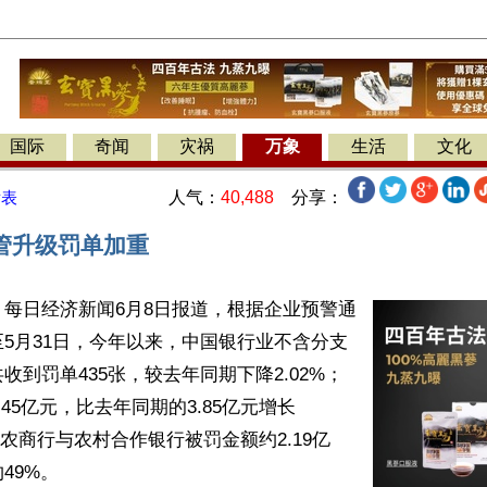
国际
奇闻
灾祸
万象
生活
文化
人气：
40,488
分享：
发表
管升级罚单加重
每日经济新闻6月8日报道，根据企业预警通
5月31日，今年以来，中国银行业不含分支
收到罚单435张，较去年同期下降2.02%；
45亿元，比去年同期的3.85亿元增长
中，农商行与农村合作银行被罚金额约2.19亿
9%。
