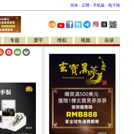
简体
-
正體
-
手机版
-
电子报
专题
寰宇
维权
视频
杂谈