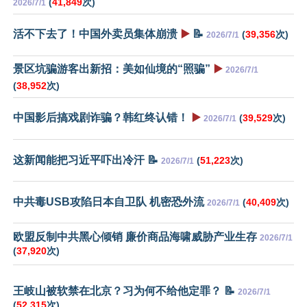
(
41,849
次)
2026/7/1
活不下去了！中国外卖员集体崩溃
▶️
📝
(
39,356
次)
2026/7/1
景区坑骗游客出新招：美如仙境的“照骗”
▶️
2026/7/1
(
38,952
次)
中国影后搞戏剧诈骗？韩红终认错！
▶️
(
39,529
次)
2026/7/1
这新闻能把习近平吓出冷汗 📝
(
51,223
次)
2026/7/1
中共毒USB攻陷日本自卫队 机密恐外流
(
40,409
次)
2026/7/1
欧盟反制中共黑心倾销 廉价商品海啸威胁产业生存
2026/7/1
(
37,920
次)
王岐山被软禁在北京？习为何不给他定罪？ 📝
2026/7/1
(
52,315
次)