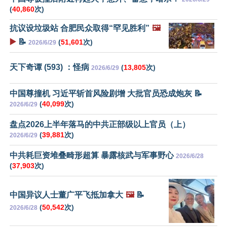
(
40,860
次)
抗议设垃圾站 合肥民众取得“罕见胜利”
🖼️
▶️
📝
(
51,601
次)
2026/6/29
天下奇谭 (593) ：怪病
(
13,805
次)
2026/6/29
中国尊撞机 习近平斩首风险剧增 大批官员恐成炮灰 📝
(
40,099
次)
2026/6/29
盘点2026上半年落马的中共正部级以上官员（上）
(
39,881
次)
2026/6/29
中共耗巨资堆叠畸形超算 暴露核武与军事野心
2026/6/28
(
37,903
次)
中国异议人士董广平飞抵加拿大
🖼️
📝
(
50,542
次)
2026/6/28