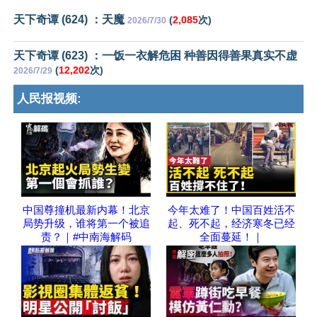
天下奇谭 (624) ：天魔
(
2,085
次)
2026/7/30
天下奇谭 (623) ：一饭一衣解危困 种善因得善果真实不虚
(
12,202
次)
2026/7/29
人民报视频:
中国尊撞机最新内幕！北京
今年太难了！中国百姓活不
局势升级，谁将第一个被追
起、死不起，经济寒冬已经
责？｜#中南海解码
全面蔓延！｜