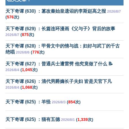
天下奇谭 (630) ：篡改秦始皇遗诏的李斯赵高之报
2026/8/7
(
576
次)
天下奇谭 (629) ：长篇连环漫画《父与子》背后的故事
(
875
次)
2026/8/7
天下奇谭 (628) ：甲骨文中的情与战：妇好与武丁的千古
绝唱
(
776
次)
2026/8/6
天下奇谭 (627) ：普通兵士遭雷劈 他究竟做了什么 📝
(
1,045
次)
2026/8/4
天下奇谭 (626) ：清代男爵嫡长子夫妇 皆是天官下凡
(
1,068
次)
2026/8/4
天下奇谭 (625) ：羊怪
(
854
次)
2026/8/3
天下奇谭 (625) ：猫有五德
(
1,339
次)
2026/8/1