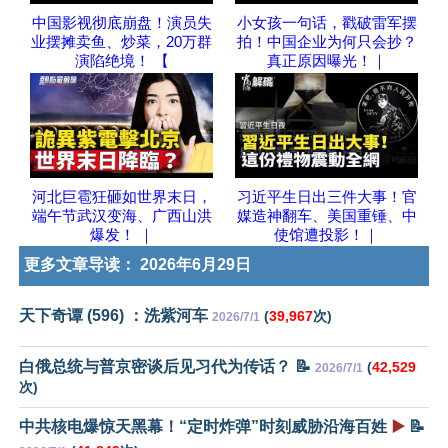
中国影视彻底崩盘！演员失
小女孩一句话，戳破雷军摆
业摆摊卖鱼、炒菜，20万群
拍！中国企业为何只会抄？
演陷绝境！ 【
真正原因曝光！｜
河北巨雹狂砸如世界末日，
习近平生日出三件大事！官
端午节武汉变海、广西山洪
媒造神翻车、美国重锤、中
爆发！ ｜
使馆遭投影！｜
更多文章导读：
2026年6月29日
天下奇谭 (596) ：洗紫河车
(
39,967
次)
2026/7/1
白俄总统与普京密谈后见习代为传话？ 📝
(
42,529
2026/7/1
次)
中共核电爆惊天黑幕！“定时炸弹”时刻威胁沿海百姓
▶️
📝