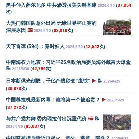
黑手伸入萨尔瓦多 中共渗透拉美关键基建
(
37,954
2026/6/30
次)
大热门韩国队意外出局 无缘世界杯正赛的
深层原因
🖼️
(
63,916
次)
2026/6/30
天下奇谭 (594) ：秦时妇人
(
13,542
次)
2026/6/30
中南海权力地震：习近平25名政治局委员海外藏富大爆盒
📝
(
42,794
次)
2026/6/30
日本断供光刻胶，千亿产线秒变“废铁”
▶️
📝
2026/6/29
(
39,878
次)
中国尊撞机最新内幕！谁将第一个被追责？
▶️
2026/6/29
(
37,272
次)
与共产党共舞 委内瑞拉付出沉重代价
🖼️
📝
(
65,087
次)
2026/6/29
中国尊被撞后附近再起火，意外、蓄意，暗杀？
2026/6/29