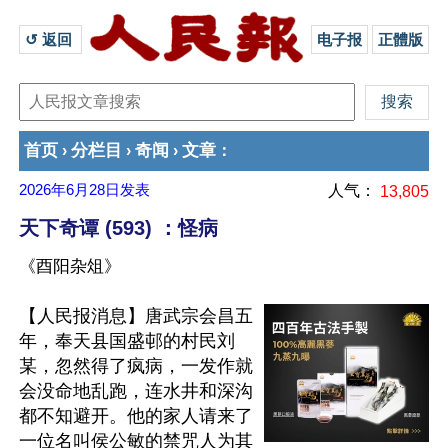
↺ 返回 
电子报
正體版
首页
分栏目
奇闻
文章
›
›
›
：
2026年6月28日
发表
人气：
13,805
天下奇谭 (593) ：怪病
《酉阳杂俎》
【人民报消息】唐武宗会昌五
年，奉天县国盛邨的村民刘
某，忽然得了疯病，一发作就
会没命地乱跑，连水井和深沟
都不知避开。他的家人请来了
一位名叫侯公敏的禁咒人为其