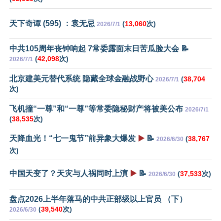
天下奇谭 (595) ：袁无忌
(
13,060
次)
2026/7/1
中共105周年丧钟响起 7常委露面末日苦瓜脸大会 📝
(
42,098
次)
2026/7/1
北京建美元替代系统 隐藏全球金融战野心
(
38,704
2026/7/1
次)
飞机撞“一尊”和“一尊”等常委隐秘财产将被美公布
2026/7/1
(
38,535
次)
天降血光！“七一鬼节”前异象大爆发
▶️
📝
(
38,767
2026/6/30
次)
中国天变了？天灾与人祸同时上演
▶️
📝
(
37,533
次)
2026/6/30
盘点2026上半年落马的中共正部级以上官员 （下）
(
39,540
次)
2026/6/30