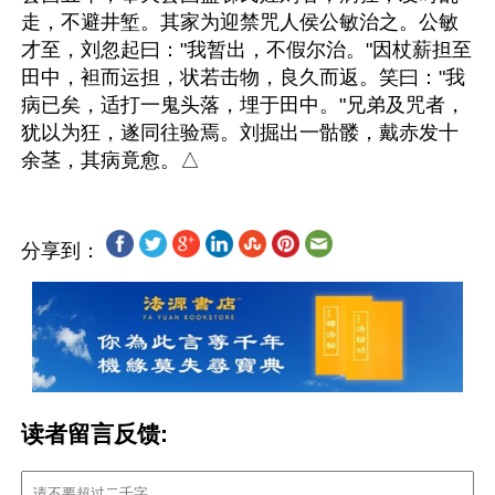
走，不避井堑。其家为迎禁咒人侯公敏治之。公敏
才至，刘忽起曰："我暂出，不假尔治。"因杖薪担至
田中，袒而运担，状若击物，良久而返。笑曰："我
病已矣，适打一鬼头落，埋于田中。"兄弟及咒者，
犹以为狂，遂同往验焉。刘掘出一骷髅，戴赤发十
分享到：
读者留言反馈: