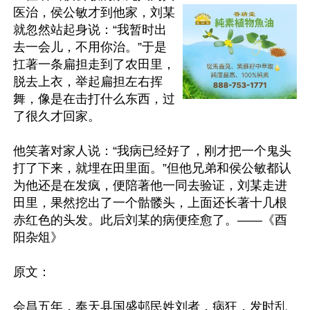
医治，侯公敏才到他家，刘某
就忽然站起身说：“我暂时出
去一会儿，不用你治。”于是
扛著一条扁担走到了农田里，
脱去上衣，举起扁担左右挥
舞，像是在击打什么东西，过
了很久才回家。

他笑著对家人说：“我病已经好了，刚才把一个鬼头
打了下来，就埋在田里面。”但他兄弟和侯公敏都认
为他还是在发疯，便陪著他一同去验证，刘某走进
田里，果然挖出了一个骷髅头，上面还长著十几根
赤红色的头发。此后刘某的病便痊愈了。——《酉
阳杂俎》

原文：

会昌五年，奉天县国盛邨民姓刘者，病狂，发时乱