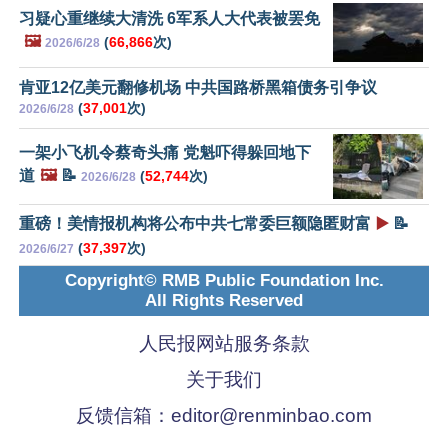
习疑心重继续大清洗 6军系人大代表被罢免
🖼️
(
66,866
次)
2026/6/28
肯亚12亿美元翻修机场 中共国路桥黑箱债务引争议
(
37,001
次)
2026/6/28
一架小飞机令蔡奇头痛 党魁吓得躲回地下
道
🖼️
📝
(
52,744
次)
2026/6/28
重磅！美情报机构将公布中共七常委巨额隐匿财富
▶️
📝
(
37,397
次)
2026/6/27
Copyright© RMB Public Foundation Inc.
All Rights Reserved
人民报网站服务条款
关于我们
反馈信箱：
editor@renminbao.com