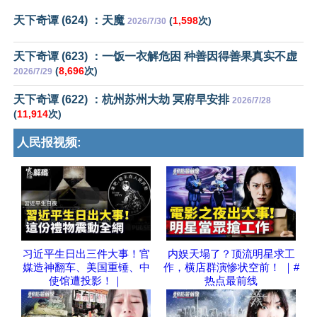
天下奇谭 (624) ：天魔
(
1,598
次)
2026/7/30
天下奇谭 (623) ：一饭一衣解危困 种善因得善果真实不虚
(
8,696
次)
2026/7/29
天下奇谭 (622) ：杭州苏州大劫 冥府早安排
2026/7/28
(
11,914
次)
人民报视频:
习近平生日出三件大事！官
内娱天塌了？顶流明星求工
媒造神翻车、美国重锤、中
作，横店群演惨状空前！ ｜#
使馆遭投影！｜
热点最前线