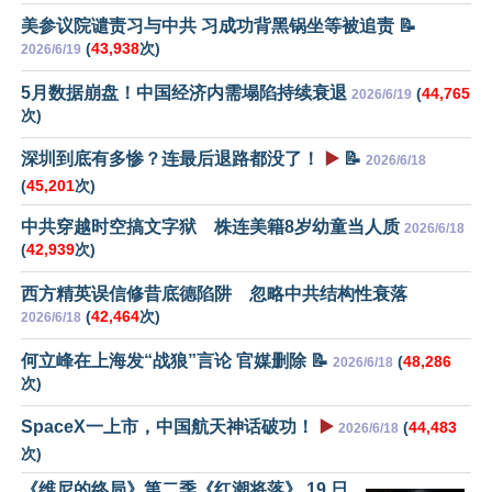
美参议院谴责习与中共 习成功背黑锅坐等被追责 📝
(
43,938
次)
2026/6/19
5月数据崩盘！中国经济内需塌陷持续衰退
(
44,765
2026/6/19
次)
深圳到底有多惨？连最后退路都没了！
▶️
📝
2026/6/18
(
45,201
次)
中共穿越时空搞文字狱 株连美籍8岁幼童当人质
2026/6/18
(
42,939
次)
西方精英误信修昔底德陷阱 忽略中共结构性衰落
(
42,464
次)
2026/6/18
何立峰在上海发“战狼”言论 官媒删除 📝
(
48,286
2026/6/18
次)
SpaceX一上市，中国航天神话破功！
▶️
(
44,483
2026/6/18
次)
《维尼的终局》第二季《红潮将落》 19 日