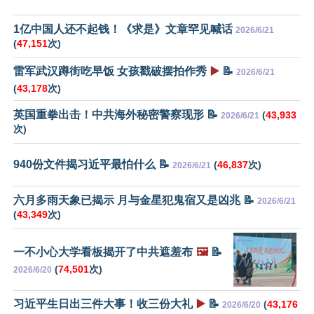
1亿中国人还不起钱！《求是》文章罕见喊话
2026/6/21
(
47,151
次)
雷军武汉蹲街吃早饭 女孩戳破摆拍作秀
▶️
📝
2026/6/21
(
43,178
次)
英国重拳出击！中共海外秘密警察现形 📝
(
43,933
2026/6/21
次)
940份文件揭习近平最怕什么 📝
(
46,837
次)
2026/6/21
六月多雨天象已揭示 月与金星犯鬼宿又是凶兆 📝
2026/6/21
(
43,349
次)
一不小心大学看板揭开了中共遮羞布
🖼️
📝
(
74,501
次)
2026/6/20
习近平生日出三件大事！收三份大礼
▶️
📝
(
43,176
2026/6/20