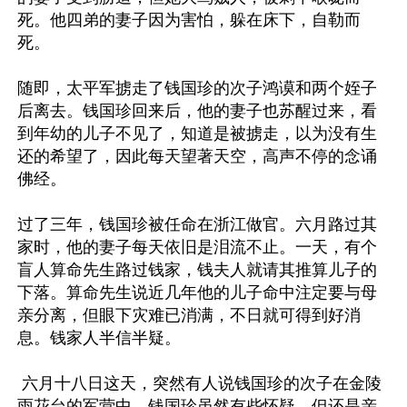
死。他四弟的妻子因为害怕，躲在床下，自勒而
死。

随即，太平军掳走了钱国珍的次子鸿谟和两个姪子
后离去。钱国珍回来后，他的妻子也苏醒过来，看
到年幼的儿子不见了，知道是被掳走，以为没有生
还的希望了，因此每天望著天空，高声不停的念诵
佛经。

过了三年，钱国珍被任命在浙江做官。六月路过其
家时，他的妻子每天依旧是泪流不止。一天，有个
盲人算命先生路过钱家，钱夫人就请其推算儿子的
下落。算命先生说近几年他的儿子命中注定要与母
亲分离，但眼下灾难已消满，不日就可得到好消
息。钱家人半信半疑。

 六月十八日这天，突然有人说钱国珍的次子在金陵
雨花台的军营中。钱国珍虽然有些怀疑，但还是亲