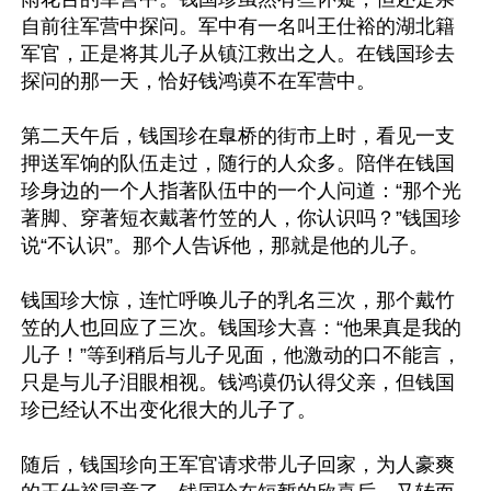
自前往军营中探问。军中有一名叫王仕裕的湖北籍
军官，正是将其儿子从镇江救出之人。在钱国珍去
探问的那一天，恰好钱鸿谟不在军营中。

第二天午后，钱国珍在臯桥的街市上时，看见一支
押送军饷的队伍走过，随行的人众多。陪伴在钱国
珍身边的一个人指著队伍中的一个人问道：“那个光
著脚、穿著短衣戴著竹笠的人，你认识吗？”钱国珍
说“不认识”。那个人告诉他，那就是他的儿子。

钱国珍大惊，连忙呼唤儿子的乳名三次，那个戴竹
笠的人也回应了三次。钱国珍大喜：“他果真是我的
儿子！”等到稍后与儿子见面，他激动的口不能言，
只是与儿子泪眼相视。钱鸿谟仍认得父亲，但钱国
珍已经认不出变化很大的儿子了。

随后，钱国珍向王军官请求带儿子回家，为人豪爽