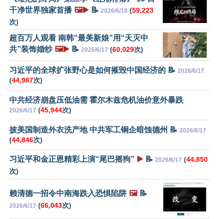
干净世界独家首播
🖼️▶️
📝
(
59,223
2026/6/18
次)
超百万人观看 南韩“最美新娘”用“天灭中
共”装饰婚纱
🖼️▶️
📝
(
60,029
次)
2026/6/17
习近平的全球扩张野心是如何摧毁中国经济的 📝
2026/6/17
(
44,987
次)
中共经济崩盘压低油需 霍尔木兹危机油价意外暴跌
(
45,944
次)
2026/6/17
披美国制造外衣洗产地 中共军工铜企暗蚀德州 📝
2026/6/17
(
44,846
次)
习近平和金正恩精彩上演“尾巴摇狗”
▶️
📝
(
44,850
2026/6/17
次)
赖清德一招令中南海跌入恐惧陷阱
🖼️
📝
(
66,043
次)
2026/6/17