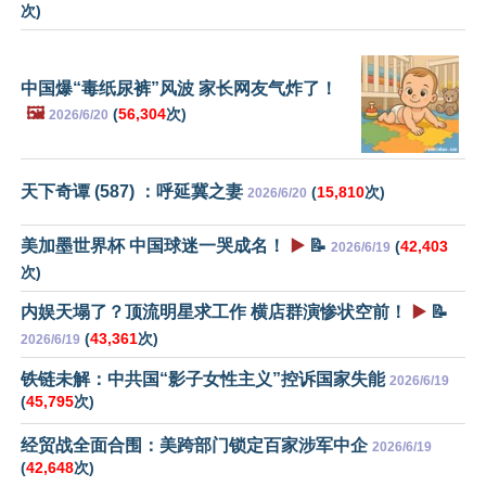
次)
中国爆“毒纸尿裤”风波 家长网友气炸了！
🖼️
(
56,304
次)
2026/6/20
天下奇谭 (587) ：呼延冀之妻
(
15,810
次)
2026/6/20
美加墨世界杯 中国球迷一哭成名！
▶️
📝
(
42,403
2026/6/19
次)
内娱天塌了？顶流明星求工作 横店群演惨状空前！
▶️
📝
(
43,361
次)
2026/6/19
铁链未解：中共国“影子女性主义”控诉国家失能
2026/6/19
(
45,795
次)
经贸战全面合围：美跨部门锁定百家涉军中企
2026/6/19
(
42,648
次)