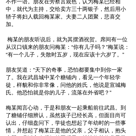
不作一语。朋友在旁察言观色，认为梅某已经相
中，就代为主持，交给卖方三十两银子，然后用小
轿子将妇人载回梅某家。夫妻二人团聚，悲喜交
加。

 梅某的朋友听说后，就为其摆酒祝贺。席间有一位
从汉口镇来的朋友问梅某：“你有儿子吗？”梅某说：
“有一个儿子，失散时五岁，现在应该十六岁了。”

朋友笑道：“天下的奇事，恐怕都要集中到你一家
了。我在武昌城中某个糖铺内，看见一个年轻学
徒，样貌和你非常像，问他的姓氏，他说是宣城梅
氏。他恐怕就是你的儿子，流落在外省吧？”

梅某闻言心动，于是和朋友一起乘船前往武昌。到
了糖铺仔细辨认，虽然孩子已经长高，但面目尚可
认出，仔细盘问下，学徒也想起了年幼时的一些事
情，并想起了梅某正是他的父亲，父子相认，抱头