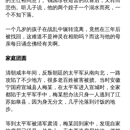
的王仕裕同意了。钱国珍在短暂的欣喜后，又转而
悲伤。听儿子说，他的两个姪子一个溺水而死，一
个不知下落。

一个几岁的孩子在战乱中辗转流离，竟然在三年后
被找回，这难道不是神灵在相助吗？而这与他的母
亲每日诵念佛经有关啊。

家庭团圆
清朝咸丰年间，反叛朝廷的太平军从南向北，一路
攻陷了不少地方，很多老百姓被害被掳。当时安徽
宁国府宣城县人梅某，在太平军进入宣城时，全家
都陷于太平军手中，梅某想办法只身一人逃到了江
苏如臯县，因为身无分文，几乎沦落到讨饭的地
步。

等到太平军被清军肃清，梅某回到家中，发现自家