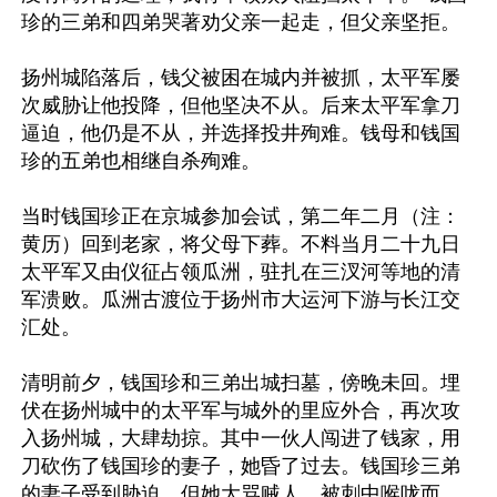
珍的三弟和四弟哭著劝父亲一起走，但父亲坚拒。

扬州城陷落后，钱父被困在城内并被抓，太平军屡
次威胁让他投降，但他坚决不从。后来太平军拿刀
逼迫，他仍是不从，并选择投井殉难。钱母和钱国
珍的五弟也相继自杀殉难。

当时钱国珍正在京城参加会试，第二年二月（注：
黄历）回到老家，将父母下葬。不料当月二十九日
太平军又由仪征占领瓜洲，驻扎在三汊河等地的清
军溃败。瓜洲古渡位于扬州市大运河下游与长江交
汇处。

清明前夕，钱国珍和三弟出城扫墓，傍晚未回。埋
伏在扬州城中的太平军与城外的里应外合，再次攻
入扬州城，大肆劫掠。其中一伙人闯进了钱家，用
刀砍伤了钱国珍的妻子，她昏了过去。钱国珍三弟
的妻子受到胁迫，但她大骂贼人，被刺中喉咙而