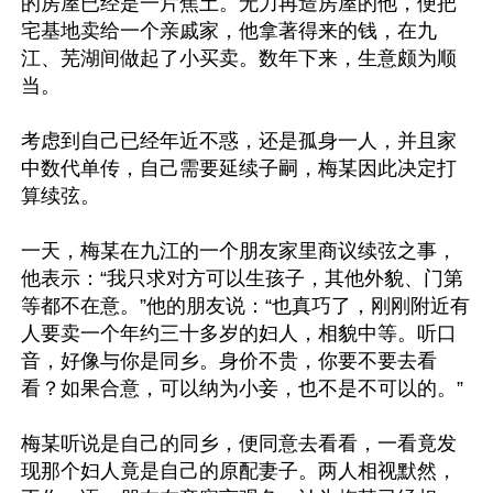
的房屋已经是一片焦土。无力再造房屋的他，便把
宅基地卖给一个亲戚家，他拿著得来的钱，在九
江、芜湖间做起了小买卖。数年下来，生意颇为顺
当。

考虑到自己已经年近不惑，还是孤身一人，并且家
中数代单传，自己需要延续子嗣，梅某因此决定打
算续弦。

一天，梅某在九江的一个朋友家里商议续弦之事，
他表示：“我只求对方可以生孩子，其他外貌、门第
等都不在意。”他的朋友说：“也真巧了，刚刚附近有
人要卖一个年约三十多岁的妇人，相貌中等。听口
音，好像与你是同乡。身价不贵，你要不要去看
看？如果合意，可以纳为小妾，也不是不可以的。”

梅某听说是自己的同乡，便同意去看看，一看竟发
现那个妇人竟是自己的原配妻子。两人相视默然，