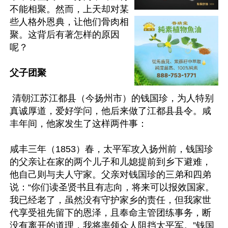
不能相聚。然而，上天却对某
些人格外恩典，让他们骨肉相
聚。这背后有著怎样的原因
呢？

父子团聚
 清朝江苏江都县（今扬州市）的钱国珍，为人特别
真诚厚道，爱好学问，他后来做了江都县县令。咸
丰年间，他家发生了这样两件事：

咸丰三年（1853）春，太平军攻入扬州前，钱国珍
的父亲让在家的两个儿子和儿媳提前到乡下避难，
他自己则与夫人守家。父亲对钱国珍的三弟和四弟
说：“你们读圣贤书且有志向，将来可以报效国家。
我已经老了，虽然没有守护家乡的责任，但我家世
代享受祖先留下的恩泽，且奉命主管团练事务，断
没有离开的道理，我将率领众人阻挡太平军。”钱国