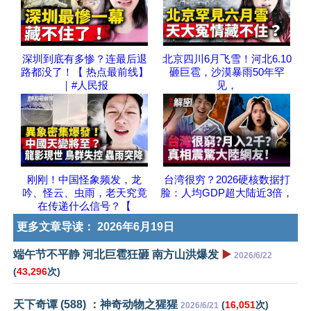
深圳到底有多惨？连最后退
北京四川6月飞雪！河北6.10
路都没了！【 热点最前线】
砸巨雹，沙漠暴雨50年罕
｜#人民报
见，
刚刚！中国怪象频发，龙
台湾很穷？2026硬核数据打
吟、怪云、虫雨，老天究竟
脸：人均GDP超大陆近3倍，
在传递什么信号？【
更多文章导读：
2026年6月19日
端午节不平静 河北巨雹狂砸 南方山洪爆发
▶️
2026/6/22
(
43,296
次)
天下奇谭 (588) ：神奇动物之猩猩
(
16,051
次)
2026/6/21