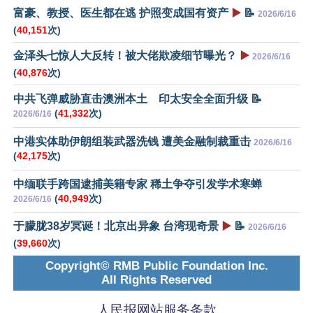
富豪、教授、医生都在逃 护照变成国有资产
▶️
📝
2026/6/16
(
40,151
次)
金泽头七惊人大反转！被大佬欺凌细节曝光？
▶️
2026/6/16
(
40,876
次)
中共飞弹威胁直击澳洲本土 印太安全全面升级 📝
(
41,332
次)
2026/6/16
中港实体助伊朗组装武器洗钱 遭美金融制裁重击
2026/6/16
(
42,175
次)
中缅联手跨国逮捕美籍专家 稀土争夺引发学术寒蝉
(
40,949
次)
2026/6/16
于朦胧38岁冥诞！北京出异象 台湾现奇景
▶️
📝
2026/6/16
(
39,660
次)
Copyright© RMB Public Foundation Inc.
All Rights Reserved
人民报网站服务条款