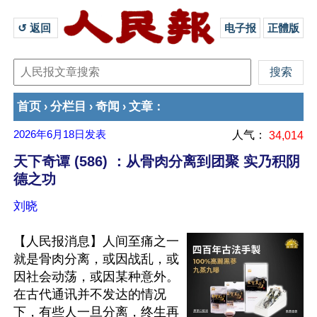
↺ 返回 
电子报
正體版
首页
分栏目
奇闻
文章
›
›
›
：
2026年6月18日
发表
人气：
34,014
天下奇谭 (586) ：从骨肉分离到团聚 实乃积阴
德之功
刘晓
【人民报消息】人间至痛之一
就是骨肉分离，或因战乱，或
因社会动荡，或因某种意外。
在古代通讯并不发达的情况
下，有些人一旦分离，终生再