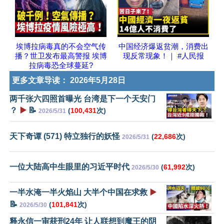
埃博拉病毒真的不会空气传
中国经济爆返贫潮，消费出
播？世卫发布最高警报 埃博
现反常现象！｜ #人民报
拉病毒恐全球蔓延?
更多文章导读：
2026年5月28日
两千张六四照首曝光 台湾是下一个天安门
？
▶️
📝
(
100,431
次)
2026/5/31
天下奇谭 (571) 特立独行的妖怪
(
22,686
次)
2026/5/31
一位大陆高中生眼里的习近平时代
(
61,992
次)
2026/5/30
一半水淹一半火焰山 大半个中国在求救
▶️
📝
(
101,841
次)
2026/5/30
释永信一审获刑24年 让人联想到魔王的阴