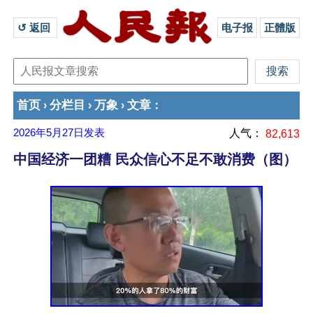
↺ 返回 
电子报
正體版
首页
分栏目
万象
文章
›
›
›
：
2026年5月27日
发表
人气：
82,613
中国经济一团糟 民众信心不足不敢消费（图）