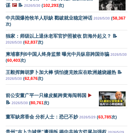
谋
🖼️
📝
(
102,293
次)
2026/5/30
中共国爆抢牧羊人职缺 戳破就业稳定神话
(
58,367
2026/5/30
次)
独家：师级以上退休老军官护照被收 防海外起义？ 📝
(
62,837
次)
2026/5/30
柬埔寨判6中国人终身监禁 曝光中共纵容跨国诈骗
2026/5/30
(
60,403
次)
王毅挥舞胡萝卜加大棒 惧怕捷克效应在欧洲越烧越热 📝
(
62,676
次)
2026/5/30
前公安董广平一只橡皮艇跨黄海闯韩国
▶️
📝
(
80,761
次)
2026/5/30
董军缺席香会 分析人士：恐已不妙
(
63,785
次)
2026/5/29
贵州“吉卜力城堡”遭强拆 揭中共地方烂尾与强权
2026/5/29