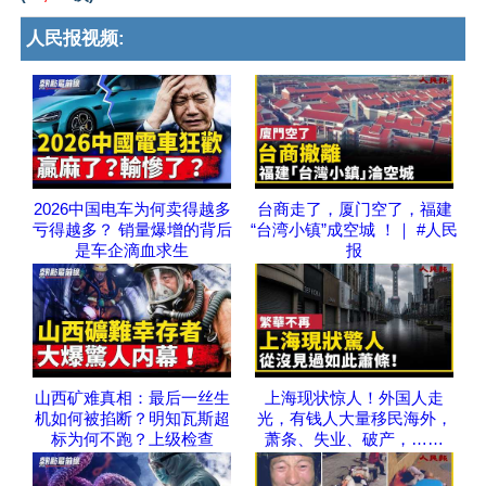
人民报视频:
2026中国电车为何卖得越多
台商走了，厦门空了，福建
亏得越多？ 销量爆增的背后
“台湾小镇”成空城 ！｜ #人民
是车企滴血求生
报
山西矿难真相：最后一丝生
上海现状惊人！外国人走
机如何被掐断？明知瓦斯超
光，有钱人大量移民海外，
标为何不跑？上级检查
萧条、失业、破产，……