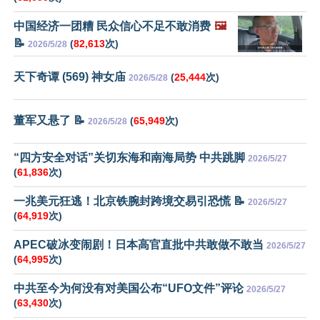
中国经济一团糟 民众信心不足不敢消费
🖼️
📝
(
82,613
次)
2026/5/28
天下奇谭 (569) 神女庙
(
25,444
次)
2026/5/28
董军又悬了 📝
(
65,949
次)
2026/5/28
“四方安全对话”关切东海和南海局势 中共跳脚
2026/5/27
(
61,836
次)
一兆美元狂逃！北京铁腕封跨境交易引恐慌 📝
2026/5/27
(
64,919
次)
APEC破冰变闹剧！日本高官直批中共敢做不敢当
2026/5/27
(
64,995
次)
中共至今为何没有对美国公布“UFO文件”评论
2026/5/27
(
63,430
次)