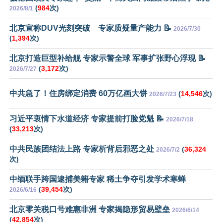
(
984
次)
2026/8/1
北京宣称DUV光刻突破 专家质疑量产能力 📝
2026/7/30
(
1,394
次)
北京打造巨型补给舰 专家示警全球 军事扩张野心浮现 📝
(
3,172
次)
2026/7/27
中共急了！住房绑定消费 60万亿画大饼
(
14,546
次)
2026/7/23
习近平衷情下水道经济 专家提前打脸党魁 📝
2026/7/18
(
33,213
次)
中共民族团结法上路 专家析背后邪恶之处
(
36,324
2026/7/2
次)
中缅联手跨国逮捕美籍专家 稀土争夺引发学术寒蝉
(
39,454
次)
2026/6/16
北京零关税口号难惠非洲 专家揭隐形贸易壁垒
2026/6/14
(
42,854
次)