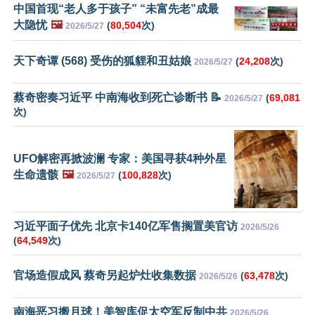
中国首现“老人多于孩子” “未富先老”成最
大隐忧
🖼️
(
80,504
次)
2026/5/27
天下奇谭 (568) 受伤的狐貍和丑姑娘
(
24,208
次)
2026/5/27
蔡奇密奏习近平 中南海收到死亡诊断书 📝
(
69,081
2026/5/27
次)
UFO解密再掀波澜 专家：美国寻获4种外星
生命遗骸
🖼️
(
100,828
次)
2026/5/27
习近平面子优先 北京卡140亿军售搁置美官访
2026/5/26
(
64,549
次)
官场造假成风 蔡奇另起炉灶收集数据
(
63,478
次)
2026/5/26
南海恶习搬月球！美智库促太空军反制中共
2026/5/26