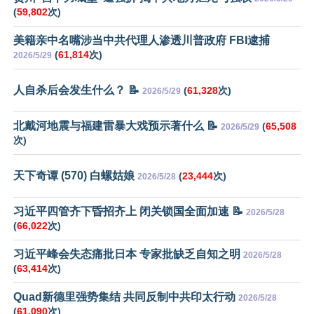
(
59,802
次)
美籍亲中名嘴涉当中共代理人渗透川普政府 FBI逮捕
(
61,814
次)
2026/5/29
人自杀后会发生什么？ 📝
(
61,328
次)
2026/5/29
北戴河地震与福建雷暴大戏预示著什么 📝
(
65,508
2026/5/29
次)
天下奇谭 (570) 白螺姑娘
(
23,444
次)
2026/5/28
习近平四管齐下昏招齐上 闭关锁国全面加速 📝
2026/5/28
(
66,022
次)
习近平峰会失态痛批日本 专家批缺乏自知之明
2026/5/28
(
63,414
次)
Quad新德里强势集结 共同反制中共印太行动
2026/5/28
(
61,090
次)