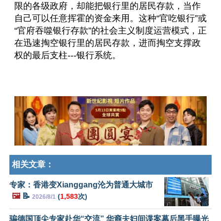
限的各级政府，却能把银行里的居民存款，当作
自己可以任意挥霍的资金来用。这种“官吃银行”或
“官府吞噬银行存款”的社会主义制度运营模式，正
在迅速掏空银行里的居民存款，进而掏空支撑政
权的最后支柱---银行系统。
相关文章：
专家：香港变Xianggang沦为普通大城市
🖼️
📝
(
1,583
次)
2026/8/1
骗德国顶尖专家赴华“交流” 华裔夫妇间谍案幕后黑手曝光