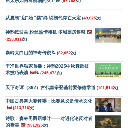
唐太宗如何看前朝的灭亡📝
(
57,788
次)
从夏朝“启”始 “桀”终 说朝代存亡天定
(
49,025
次)
神韵抵波兰 粉丝热情接机 多城票房售罄
🖼️
(
223,811
次)
秦岭太白山的神奇传说📝
(
82,052
次)
干净世界独家首播：神韵2025中秋舞蹈技
术技巧表演
🖼️
📝
(
245,473
次)
天下奇谭（392）古代皇帝登基前要修德学道
(
101,514
次)
中国古典舞大赛评委：比赛意义是传承文化
🖼️
(
413,716
次)
诗歌：森林男爵居维叶——对进化论反对者
的赞美
🖼️
(
531,925
次)