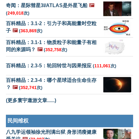
奇闻：星际彗星3I/ATLAS是外星飞船
🖼️
(
249,018
次)
百科精品：3.1-2：引力子和高能量时空粒
子
🖼️
(
363,869
次)
百科精品：3.1-1：物质粒子和能量子有相
同的来源吗？
🖼️
(
352,758
次)
百科精品：2.3-5：轮回转世与因果报应
(
111,061
次)
百科精品：2.3-4：哪个星球适合生命生存
？
🖼️
(
352,741
次)
(更多寰宇遨游文章......)
民间维权
八九学运领袖徐光刑满出狱 身形消瘦健康