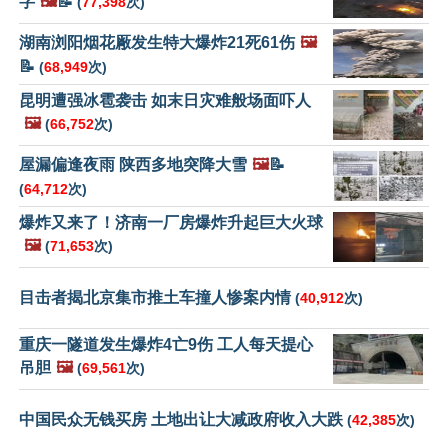
字
🖼️
📝
(
77,398
次)
湖南浏阳烟花厰发生特大爆炸21死61伤
🖼️
📝
(
68,949
次)
昆明遭强冰雹袭击 如末日灾难般场面吓人
🖼️
(
66,752
次)
屋漏偏逢夜雨 陕西多地突降大雪
🖼️
📝
(
64,712
次)
爆炸又来了！济南一厂房爆炸升起巨大火球
🖼️
(
71,653
次)
目击者揭北京集市推土车撞人惨案内情
(
40,912
次)
重庆一隧道发生爆炸4亡9伤 工人每天提心
吊胆
🖼️
(
69,561
次)
中国民众无钱买房 土地出让大减政府收入大跌
(
42,385
次)