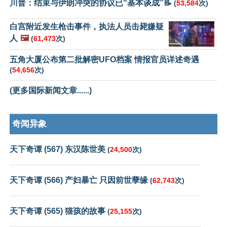
川普：结束与伊朗冲突的协议已“基本谈成”📝
(
53,584
次)
白宫附近发生枪击事件，执法人员击毙嫌疑
人
🖼️
(
61,473
次)
五角大厦公布第二批解密UFO档案 情报官员详述奇遇
(
54,656
次)
(更多国际新闻文章......)
奇闻异象
天下奇谭 (567) 东汉陈世美
(
24,500
次)
天下奇谭 (566) 产妇暴亡 只因前世孽缘
(
62,743
次)
天下奇谭 (565) 猫孩的故事
(
25,155
次)