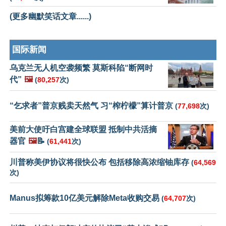
(更多幽默笑话文章......)
国际新闻
乌克兰无人机空袭频繁 莫斯科陷“断网时
代”
🖼️
(
80,257
次)
“乞求者”普京贱卖天然气 习“榨柠檬”算计普京
(
77,698
次)
美前大使吁白宫建全球联盟 抵制中共活摘
器官
🖼️
📝
(
61,441
次)
川普称美伊协议将很快公布 包括移除高浓缩铀库存
(
64,569
次)
Manus拟筹款10亿美元解除Meta收购交易
(
64,707
次)