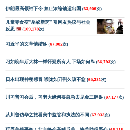
伊朗最高领袖下令 禁止浓缩铀运出国
(
63,909
次)
儿童零食变“杀蚁新药” 引网友热议与社会
反思
🖼️
(
109,178
次)
习近平的文革情结📝
(
67,082
次)
习如晚年斯大林一样怀疑所有人 下场如何📝
(
66,793
次)
日本出现神秘感冒 喉咙如刀割久咳不愈
(
65,331
次)
川习普习会后，习老大缘何要急急去见金三胖📝
(
67,177
次)
从川普访华之旅看美中监管和执法的不同
(
67,933
次)
玩弄美俄平衡！北京峰会高喊反美，掩盖助俄野心
(
65,118