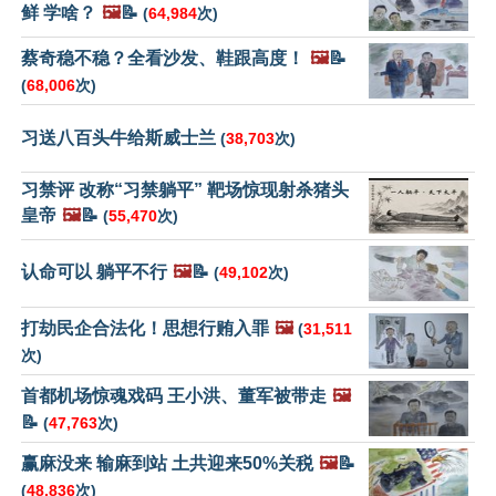
鲜 学啥？
🖼️
📝
(
64,984
次)
蔡奇稳不稳？全看沙发、鞋跟高度！
🖼️
📝
(
68,006
次)
习送八百头牛给斯威士兰
(
38,703
次)
习禁评 改称“习禁躺平” 靶场惊现射杀猪头
皇帝
🖼️
📝
(
55,470
次)
认命可以 躺平不行
🖼️
📝
(
49,102
次)
打劫民企合法化！思想行贿入罪
🖼️
(
31,511
次)
首都机场惊魂戏码 王小洪、董军被带走
🖼️
📝
(
47,763
次)
赢麻没来 输麻到站 土共迎来50%关税
🖼️
📝
(
48,836
次)