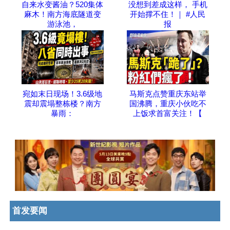
自来水变酱油？520集体
没想到差成这样， 手机
麻木！南方海底隧道变
开始撑不住！｜ #人民
游泳池，
报
宛如末日现场！3.6级地
马斯克点赞重庆东站举
震却震塌整栋楼？南方
国沸腾，重庆小伙吃不
暴雨：
上饭求首富关注！【
首发要闻