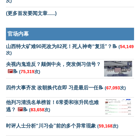
次)
(更多首发要闻文章......)
官场内幕
山西特大矿难90死改为82死！死人神奇“复活”？📝
(
54,149
次)
央视内鬼造反？颠倒中央，突发倒习信号？
🖼️
📝
(
75,319
次)
四件大事齐发 改朝换代在即 习是最后一任📝
(
67,093
次)
他列习清洗名单榜首！6常委和张升民也难
逃？
🖼️
📝
(
83,658
次)
时评人士分析“川习会”前的多个异常现象
(
59,168
次)