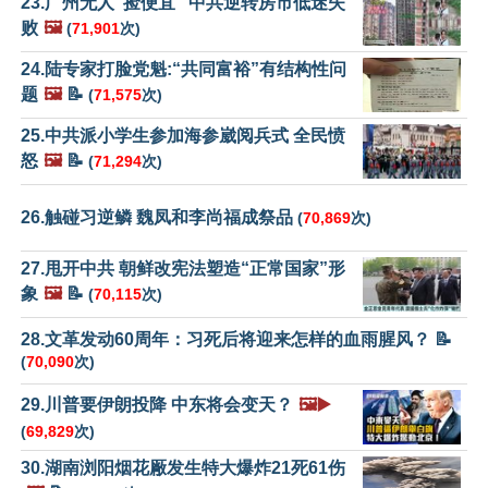
23.广州无人“捡便宜” 中共逆转房市低迷失
败
🖼️
(
71,901
次)
24.陆专家打脸党魁:“共同富裕”有结构性问
题
🖼️
📝
(
71,575
次)
25.中共派小学生参加海参崴阅兵式 全民愤
怒
🖼️
📝
(
71,294
次)
26.触碰习逆鳞 魏凤和李尚福成祭品
(
70,869
次)
27.甩开中共 朝鲜改宪法塑造“正常国家”形
象
🖼️
📝
(
70,115
次)
28.文革发动60周年：习死后将迎来怎样的血雨腥风？ 📝
(
70,090
次)
29.川普要伊朗投降 中东将会变天？
🖼️▶️
(
69,829
次)
30.湖南浏阳烟花厰发生特大爆炸21死61伤