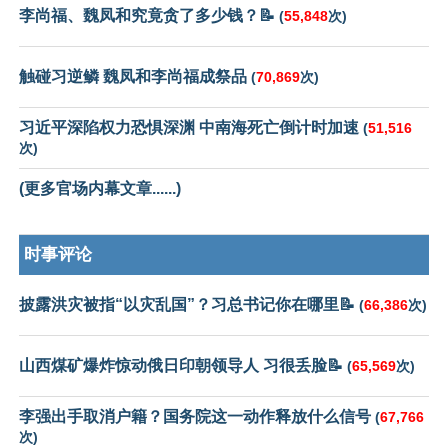
李尚福、魏凤和究竟贪了多少钱？📝
(
55,848
次)
触碰习逆鳞 魏凤和李尚福成祭品
(
70,869
次)
习近平深陷权力恐惧深渊 中南海死亡倒计时加速
(
51,516
次)
(更多官场内幕文章......)
时事评论
披露洪灾被指“以灾乱国”？习总书记你在哪里📝
(
66,386
次)
山西煤矿爆炸惊动俄日印朝领导人 习很丢脸📝
(
65,569
次)
李强出手取消户籍？国务院这一动作释放什么信号
(
67,766
次)