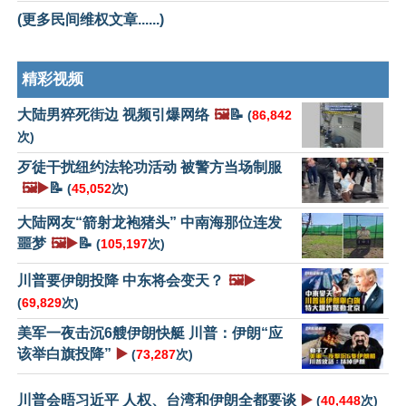
(更多民间维权文章......)
精彩视频
大陆男猝死街边 视频引爆网络
🖼️
📝
(
86,842
次)
歹徒干扰纽约法轮功活动 被警方当场制服
🖼️▶️
📝
(
45,052
次)
大陆网友“箭射龙袍猪头” 中南海那位连发
噩梦
🖼️▶️
📝
(
105,197
次)
川普要伊朗投降 中东将会变天？
🖼️▶️
(
69,829
次)
美军一夜击沉6艘伊朗快艇 川普：伊朗“应
该举白旗投降”
▶️
(
73,287
次)
川普会晤习近平 人权、台湾和伊朗全都要谈
▶️
(
40,448
次)