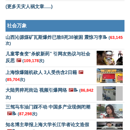
(更多天灾人祸文章......)
社会万象
山西沁源煤矿瓦斯爆炸已致8死38被困 震惊习李📝
(
63,145
次)
儿童零食变“杀蚁新药” 引网友热议与社会
反思
🖼️
(
109,178
次)
上海惊爆随机砍人 3人受伤含2日籍
🖼️
(
85,704
次)
大陆男猝死街边 视频引爆网络
🖼️
📝
(
86,842
次)
三驾马车油门踩不动 中国多产业现倒闭潮
🖼️
📝
(
87,298
次)
知名博主举报上海大学长江学者论文造假