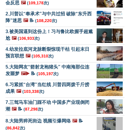
会反思
🖼️
(
109,178
次)
2.川普以“奉承术”与中共过招 破除“东升西
降”迷思
🖼️
📝
(
108,220
次)
3.被美国逼到这份上！习与鲁比欧握手超尴
尬
🖼️
(
106,933
次)
4.幼发拉底河龙脉断裂惊现干枯 引起末日
预言联想
🖼️
(
105,310
次)
5.大陆网友“箭射龙袍猪头” 中南海那位连
发噩梦
🖼️▶️
📝
(
105,197
次)
6.习紧抓“台湾”当红线 川普四两拨千斤捞
成果
🖼️
(
103,338
次)
7.三驾马车油门踩不动 中国多产业现倒闭
潮
🖼️
📝
(
87,298
次)
8.大陆男猝死街边 视频引爆网络
🖼️
📝
(
86,842
次)