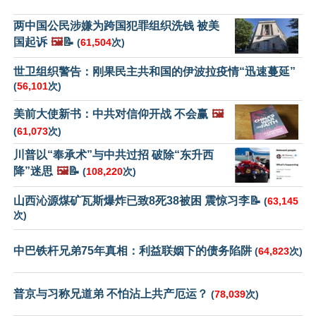
两中国公民涉嫌为跨国犯罪组织洗钱 被美
国起诉
🖼️
📝
(
61,504
次)
世卫组织警告：刚果民主共和国的伊波拉疫情“迅速蔓延”
(
56,101
次)
美前大使新书：中共对信仰开战 不会赢
🖼️
(
61,073
次)
川普以“奉承术”与中共过招 破除“东升西
降”迷思
🖼️
📝
(
108,220
次)
山西沁源煤矿瓦斯爆炸已致8死38被困 震惊习李📝
(
63,145
次)
中巴铁杆兄弟75年真相：利益联姻下的债务陷阱
(
64,823
次)
普京与习称兄道弟 不怕沾上共产厄运？
(
78,039
次)