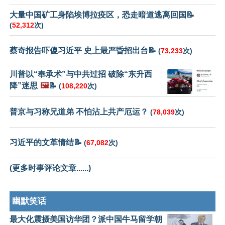
大量中国矿工身陷埃博拉疫区，恐走暗道逃离回国📝
(
52,312
次)
蔡奇报告吓傻习近平 史上最严昏招出台📝
(
73,233
次)
川普以“奉承术”与中共过招 破除“东升西
降”迷思
🖼️
📝
(
108,220
次)
普京与习称兄道弟 不怕沾上共产厄运？
(
78,039
次)
习近平的文革情结📝
(
67,082
次)
(更多时事评论文章......)
幽默笑话
最大化震摄美国访华团？派中国牛马留学朝