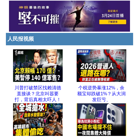
人民报视频
川普打破禁区找赖清德
个税逆势暴涨12%，余
直接谈？北京叫嚣要
额宝却跌破1%？从大润
打，背后真相太吓人！
发巨亏、