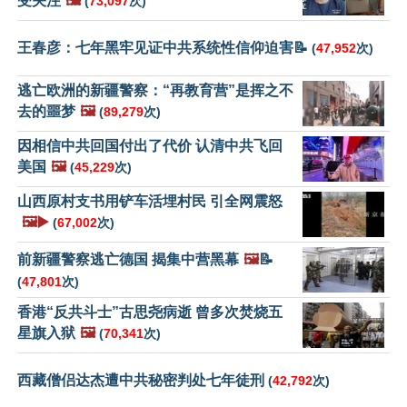
受关注
🖼️
(
73,097
次)
王春彦：七年黑牢见证中共系统性信仰迫害📝
(
47,952
次)
逃亡欧洲的新疆警察：“再教育营”是挥之不
去的噩梦
🖼️
(
89,279
次)
因相信中共回国付出了代价 认清中共飞回
美国
🖼️
(
45,229
次)
山西原村支书用铲车活埋村民 引全网震怒
🖼️▶️
(
67,002
次)
前新疆警察逃亡德国 揭集中营黑幕
🖼️
📝
(
47,801
次)
香港“反共斗士”古思尧病逝 曾多次焚烧五
星旗入狱
🖼️
(
70,341
次)
西藏僧侣达杰遭中共秘密判处七年徒刑
(
42,792
次)