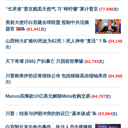
“乞求者”普京贱卖天然气 习“榨柠檬”算计普京
(
77,698
次)
美前大使吁白宫建全球联盟 抵制中共活摘
器官
🖼️
📝
(
61,441
次)
山西特大矿难90死改为82死！死人神奇“复活”？📝
(
54,149
次)
天下奇谭 (566) 产妇暴亡 只因前世孽缘
(
62,743
次)
川普称美伊协议将很快公布 包括移除高浓缩铀库存
(
64,569
次)
Manus拟筹款10亿美元解除Meta收购交易
(
64,707
次)
川普：结束与伊朗冲突的协议已“基本谈成”📝
(
53,584
次)
白宫附近发生枪击事件，执法人员击毙嫌疑