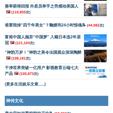
善举获得回报 外卖员举手之劳感动美国人
🖼️
(
110,855
次)
谁要毁掉“四千年美女”？鞠婧祎24小时惊魂📝
(
44,082
次)
富裕中国人抛弃“中国梦” 入籍日本连2年居
冠
🖼️
(
121,104
次)
“神韵万岁！”神韵之美令法国观众深深陶醉
🖼️
(
108,181
次)
干净世界突破一亿用户 影视教育云端七大
产品
🖼️
(
105,873
次)
(更多生活娱乐文章......)
神传文化