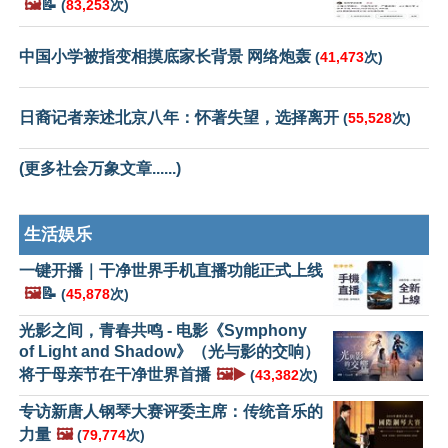
🖼️
📝
(
83,253
次)
中国小学被指变相摸底家长背景 网络炮轰
(
41,473
次)
日裔记者亲述北京八年：怀著失望，选择离开
(
55,528
次)
(更多社会万象文章......)
生活娱乐
一键开播｜干净世界手机直播功能正式上线
🖼️
📝
(
45,878
次)
光影之间，青春共鸣 - 电影《Symphony
of Light and Shadow》（光与影的交响）
将于母亲节在干净世界首播
🖼️▶️
(
43,382
次)
专访新唐人钢琴大赛评委主席：传统音乐的
力量
🖼️
(
79,774
次)