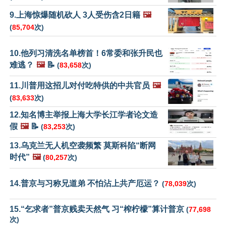
9.上海惊爆随机砍人 3人受伤含2日籍
🖼️
(
85,704
次)
10.他列习清洗名单榜首！6常委和张升民也
难逃？
🖼️
📝
(
83,658
次)
11.川普用这招儿对付吃特供的中共官员
🖼️
(
83,633
次)
12.知名博主举报上海大学长江学者论文造
假
🖼️
📝
(
83,253
次)
13.乌克兰无人机空袭频繁 莫斯科陷“断网
时代”
🖼️
(
80,257
次)
14.普京与习称兄道弟 不怕沾上共产厄运？
(
78,039
次)
15.“乞求者”普京贱卖天然气 习“榨柠檬”算计普京
(
77,698
次)