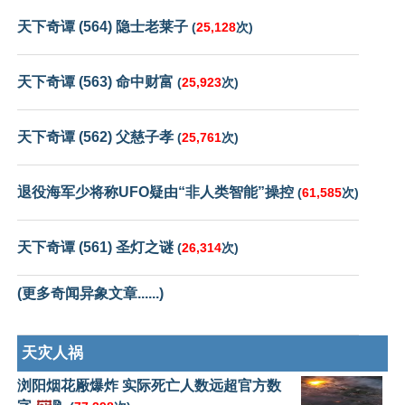
天下奇谭 (564) 隐士老莱子
(
25,128
次)
天下奇谭 (563) 命中财富
(
25,923
次)
天下奇谭 (562) 父慈子孝
(
25,761
次)
退役海军少将称UFO疑由“非人类智能”操控
(
61,585
次)
天下奇谭 (561) 圣灯之谜
(
26,314
次)
(更多奇闻异象文章......)
天灾人祸
浏阳烟花厰爆炸 实际死亡人数远超官方数