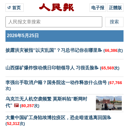
↺ 首页 
电子报
正體版
2026年5月25日
披露洪灾被指“以灾乱国”？习总书记你在哪里📝
(
66,386
次)
山西煤矿爆炸惊动俄日印朝领导人 习很丢脸📝
(
65,569
次)
李强出手取消户籍？国务院这一动作释放什么信号
(
67,766
次)
乌克兰无人机空袭频繁 莫斯科陷“断网时
代”
🖼️
(
80,257
次)
大量中国矿工身陷埃博拉疫区，恐走暗道逃离回国📝
(
52,312
次)