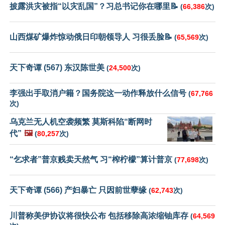
披露洪灾被指“以灾乱国”？习总书记你在哪里📝
(
66,386
次)
山西煤矿爆炸惊动俄日印朝领导人 习很丢脸📝
(
65,569
次)
天下奇谭 (567) 东汉陈世美
(
24,500
次)
李强出手取消户籍？国务院这一动作释放什么信号
(
67,766
次)
乌克兰无人机空袭频繁 莫斯科陷“断网时
代”
🖼️
(
80,257
次)
“乞求者”普京贱卖天然气 习“榨柠檬”算计普京
(
77,698
次)
天下奇谭 (566) 产妇暴亡 只因前世孽缘
(
62,743
次)
川普称美伊协议将很快公布 包括移除高浓缩铀库存
(
64,569