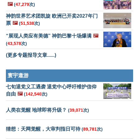
🖼️
(
47,279
次)
神韵世界艺术团凯旋 欧洲已开卖2027年门
票
🖼️
(
51,538
次)
“展现人类应有美德” 神韵巴黎十场爆满
🖼️
(
43,578
次)
(更多专题报导文章......)
寰宇遨游
七旬退党义工遇袭 退党中心呼吁维护信仰
自由
🖼️
(
142,540
次)
人类在觉醒 地球即将升级？
(
39,071
次)
猜想：天网觉醒，大审判指日可待
(
89,781
次)