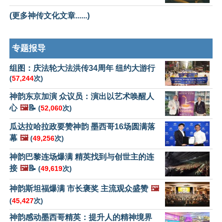
(更多神传文化文章......)
专题报导
组图：庆法轮大法洪传34周年 纽约大游行
(
57,244
次)
神韵东京加演 众议员：演出以艺术唤醒人
心
🖼️
📝
(
52,060
次)
瓜达拉哈拉政要赞神韵 墨西哥16场圆满落
幕
🖼️
(
49,256
次)
神韵巴黎连场爆满 精英找到与创世主的连
接
🖼️
📝
(
49,619
次)
神韵斯坦福爆满 市长褒奖 主流观众盛赞
🖼️
(
45,427
次)
神韵感动墨西哥精英：提升人的精神境界