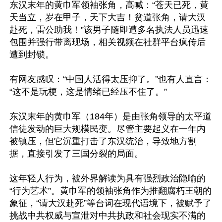
东汉末年的黄巾军领袖张角，高喊：“苍天已死，黄
天当立，岁在甲子，天下大吉！贫道张角，请大汉
赴死，雷公助我！”该男子随即遭多名执法人员迅速
包围并强行带离现场，相关视频在社群平台疯传后
遭到封锁。

有网友感叹：“中国人活得太压抑了。”也有人直言：
“这不是玩梗，这是情绪已经压不住了。”

东汉末年的黄巾军（184年）是由张角领导的太平道
信徒发动的巨大规模民变。尽管主要起义在一年内
被镇压，但它沉重打击了东汉统治，导致地方割
据，直接引发了三国分裂的局面。

这年轻人行为，被外界解读为具有强烈政治隐喻的
“行为艺术”。黄巾军的领袖张角作为推翻腐朽王朝的
象征，“请大汉赴死”等台词在现代语境下，被赋予了
挑战中共权威与宣泄对中共执政和社会现实不满的