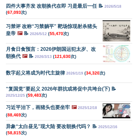
四件大事齐发 改朝换代在即 习是最后一任 📝
2026/5/18
(
67,093
次)
习禁评 改称“习禁躺平” 靶场惊现射杀猪头
皇帝
🖼️
📝
(
55,470
次)
2026/5/12
月食日食预言：2026伊朗国运犯太岁、改
朝换代
🖼️
📝
(
121,630
次)
2026/3/13
数字起义将成为时代主旋律
(
34,320
次)
2026/1/19
“复国党”要起义 2026年群抗或将促中共垮台(下) 📝
(
59,483
次)
2025/12/25
习近平治下，画猪头也要坐牢
🖼️
2025/12/18
(
88,469
次)
异象“太白昼见”现大陆 要改朝换代吗？ 📝
2025/12/16
(
58,815
次)