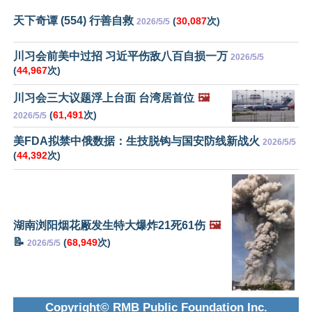
天下奇谭 (554) 行善自救
(
30,087
次)
2026/5/5
川习会前美中过招 习近平伤敌八百自损一万
2026/5/5
(
44,967
次)
川习会三大议题浮上台面 台湾居首位
🖼️
(
61,491
次)
2026/5/5
美FDA拟禁中俄数据：生技脱钩与国安防线新战火
2026/5/5
(
44,392
次)
湖南浏阳烟花厰发生特大爆炸21死61伤
🖼️
📝
(
68,949
次)
2026/5/5
Copyright© RMB Public Foundation Inc.