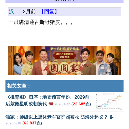
汉
2月前
【回复】
一眼满清通古斯野猪皮。。。
相关文章：
《推背图》归序：地支预言年份、2029前
后紫微星明改朝换代
🖼️
(
22,685
次)
2026/7/22
独家：师级以上退休老军官护照被收 防海外起义？ 📝
(
62,837
次)
2026/5/30