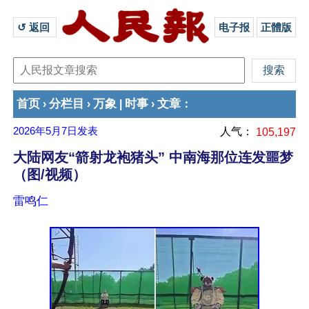
↺ 返回 
电子报
正體版
首页
分栏目
万象
时事
文章
›
›
|
›
：
2026年5月7日
发表
人气：
105,197
大陆网友“箭射龙袍猪头” 中南海那位连发噩梦
（图/视频）
雷鸣仁