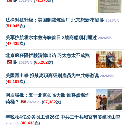
🖼️
📝
(
71,575
次)
2026/5/6
法律对抗升级：美国制裁炼油厂 北京想新花招 📝
2026/5/6
(
51,045
次)
美军护航霍尔木兹海峡首日 2艘商船顺利通过
2026/5/6
(
47,435
次)
北京疯狂阻扰赖清德出访 习太急太不成熟
🖼️
📝
(
65,202
次)
2026/5/6
美国再出拳 拟禁离职高级别雇员为中共等游说
2026/5/6
(
45,109
次)
网友猛批：五一北京如临大敌 谁将点燃炸
药桶？
🖼️
(
67,382
次)
2026/5/5
年税收4亿公务员工资26亿 中共三千县城官老爷坐吃山空
(
46,433
次)
2026/5/5