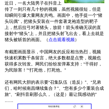
近日，一名大陆男子在抖音上
传了一则只有几十秒的视频，虽然视频很短，但是
却瞬间引爆大量网友共鸣。画面中，他手提一个“猪
头玩偶”，把猪头安装在一件套著龙袍造型的靶子
上，然后拉弓对著猪头，放箭！箭头准确无误的直
接射中“猪头”上，并且把猪头射飞出去，看上去就是
猪头被斩首的画面。（
点击观看视频
）

有截图画面显示，中国网友的反应相当热烈，视频
快速积累数千条留言，绝大多数都是点赞，视频也
获得多次转发。网民们纷纷发弹幕支持：“干得好，
为民除害！”“打死他，打死他。”

还有网民大胆的表示要“召集队伍（造反）”、“兄弟
们，哈时候南昌继续集合？”、“您有多少个重装合成
旅”、“刷抖音刷那么久，（这是）最让我感动的”