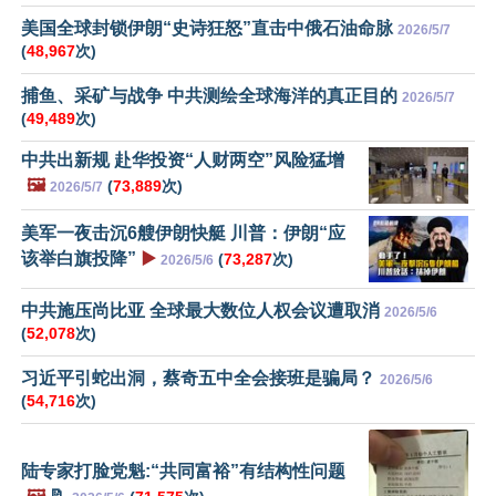
美国全球封锁伊朗“史诗狂怒”直击中俄石油命脉
2026/5/7
(
48,967
次)
捕鱼、采矿与战争 中共测绘全球海洋的真正目的
2026/5/7
(
49,489
次)
中共出新规 赴华投资“人财两空”风险猛增
🖼️
(
73,889
次)
2026/5/7
美军一夜击沉6艘伊朗快艇 川普：伊朗“应
该举白旗投降”
▶️
(
73,287
次)
2026/5/6
中共施压尚比亚 全球最大数位人权会议遭取消
2026/5/6
(
52,078
次)
习近平引蛇出洞，蔡奇五中全会接班是骗局？
2026/5/6
(
54,716
次)
陆专家打脸党魁:“共同富裕”有结构性问题