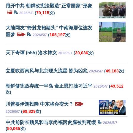
甩开中共 朝鲜改宪法塑造“正常国家”形象
🖼️
📝
(
70,115
次)
2026/5/8
大陆网友“箭射龙袍猪头” 中南海那位连发
噩梦
🖼️▶️
📝
(
105,197
次)
2026/5/7
天下奇谭 (555) 洛水神女
(
30,036
次)
2026/5/7
立夏吹西南风与北京现火流星 皆为凶兆
(
49,183
次)
2026/5/7
朝鲜修宪放弃统一半岛 金正恩打脸习近平
(
49,512
2026/5/7
次)
川普要伊朗投降 中东将会变天？
🖼️▶️
(
69,829
次)
2026/5/7
中共前防长魏凤和与李尚福因贪腐被判死缓 📝
2026/5/7
(
50,065
次)