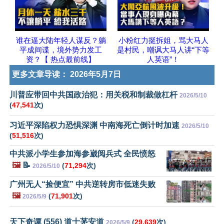
谁在逼大陆年轻人谋反？躺
小粉红力挺拆姐，骂大马人
平成间谍，境外势力发工
是村民，嘲讽大马人讲“下等
资？【 热点最前线】
人英语”！
更多文章导读：
2026年5月7日
川普应带回中共国政治犯：用关税和制裁做杠杆
2026/5/10
(
47,541
次)
习近平深陷权力恐惧深渊 中南海死亡倒计时加速
2026/5/10
(
51,516
次)
中共派小学生参加海参崴阅兵式 全民愤怒
🖼️
📝
(
71,294
次)
2026/5/10
广州无人“捡便宜” 中共逆转房市低迷失败
🖼️
(
71,901
次)
2026/5/9
天下奇谭 (556) 道士茅安道
(
29,639
次)
2026/5/9