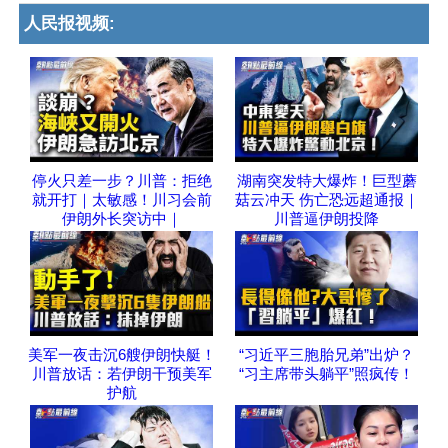
人民报视频:
停火只差一步？川普：拒绝
湖南突发特大爆炸！巨型蘑
就开打｜太敏感！川习会前
菇云冲天 伤亡恐远超通报｜
伊朗外长突访中｜
川普逼伊朗投降
美军一夜击沉6艘伊朗快艇！
“习近平三胞胎兄弟”出炉？
川普放话：若伊朗干预美军
“习主席带头躺平”照疯传！
护航