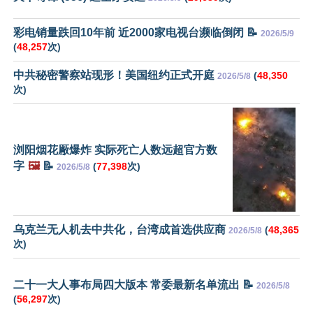
彩电销量跌回10年前 近2000家电视台濒临倒闭 📝
2026/5/9
(
48,257
次)
中共秘密警察站现形！美国纽约正式开庭
(
48,350
2026/5/8
次)
浏阳烟花厰爆炸 实际死亡人数远超官方数
字
🖼️
📝
(
77,398
次)
2026/5/8
乌克兰无人机去中共化，台湾成首选供应商
(
48,365
2026/5/8
次)
二十一大人事布局四大版本 常委最新名单流出 📝
2026/5/8
(
56,297
次)