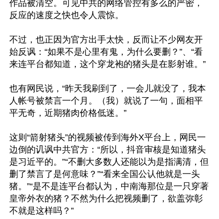
作品被清空。可见中共的网络管控有多么的严密，
反应的速度之快也令人震惊。

不过，也正因为官方出手太快，反而让不少网友开
始反讽：“如果不是心里有鬼，为什么要删？”、“看
来连平台都知道，这个穿龙袍的猪头是在影射谁。”

也有网民说，“昨天我刷到了，一会儿就没了，我本
人帐号被禁言一个月。（我）就说了一句，面相平
平无奇，近期猪肉价格低迷。”

这则“箭射猪头”的视频被传到海外X平台上，网民一
边倒的讥讽中共官方：“所以，抖音审核是知道猪头
是习近平的。”“不删大多数人还能以为是指满清，但
删了禁言了是何意味？”“看来全国公认他就是一头
猪。”“是不是连平台都认为，中南海那位是一只穿著
皇帝外衣的猪？不然为什么把视频删了，欲盖弥彰
不就是这样吗？”
