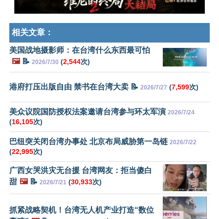
相关文章：
美国战地摄影师：在台湾什么东西最可怕
🖼️
📝
(
2,544
次)
2026/7/30
港府打压出版自由 禁书在台湾大卖 📝
(
7,599
次)
2026/7/27
美众议院国防授权法案邀请台湾参与环太军演
2026/7/24
(
16,105
次)
巴纽突关闭台湾办事处 北京布局威胁第一岛链
2026/7/22
(
22,995
次)
广西女哭洪灾无台援 台湾网友：拒当傻白
甜
🖼️
📝
(
30,933
次)
2026/7/21
抓紧战略契机！台湾无人机产业打造“数位