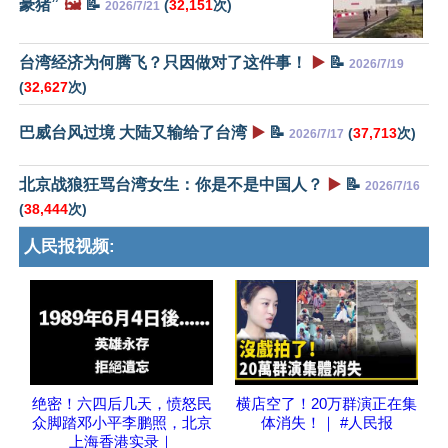
豪猪”
🖼️
📝
(
32,151
次)
2026/7/21
台湾经济为何腾飞？只因做对了这件事！
▶️
📝
2026/7/19
(
32,627
次)
巴威台风过境 大陆又输给了台湾
▶️
📝
(
37,713
次)
2026/7/17
北京战狼狂骂台湾女生：你是不是中国人？
▶️
📝
2026/7/16
(
38,444
次)
人民报视频:
绝密！六四后几天，愤怒民
横店空了！20万群演正在集
众脚踏邓小平李鹏照，北京
体消失！｜ #人民报
上海香港实录｜