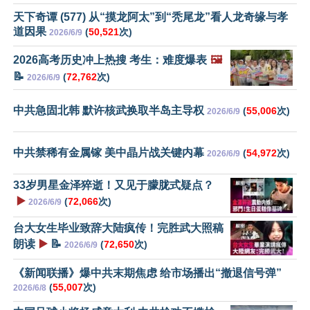
天下奇谭 (577) 从“摸龙阿太”到“秃尾龙”看人龙奇缘与孝
道因果
(
50,521
次)
2026/6/9
2026高考历史冲上热搜 考生：难度爆表
🖼️
📝
(
72,762
次)
2026/6/9
中共急固北韩 默许核武换取半岛主导权
(
55,006
次)
2026/6/9
中共禁稀有金属镓 美中晶片战关键内幕
(
54,972
次)
2026/6/9
33岁男星金泽猝逝！又见于朦胧式疑点？
▶️
(
72,066
次)
2026/6/9
台大女生毕业致辞大陆疯传！完胜武大照稿
朗读
▶️
📝
(
72,650
次)
2026/6/9
《新闻联播》爆中共末期焦虑 给市场播出“撤退信号弹”
(
55,007
次)
2026/6/8