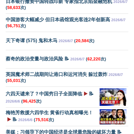
日本银行撤资中国转战印新 专家指北京陷金融危机
2026/6/7
(
58,633
次)
中国游客大幅减少 但日本函馆观光客连2年创新高
2026/6/7
(
56,751
次)
天下奇谭 (575) 鬼和木马
(
20,584
次)
2026/6/7
蔡奇的政治变量与政治风险 📝
(
62,220
次)
2026/6/7
英国魔术师二战期间让港口和运河消失 躲过轰炸
2026/6/7
(
55,031
次)
六四天谴来了？中国穷日子全面降临
▶️
📝
(
96,425
次)
2026/6/6
梅艳芳救援六四学生 黄雀行动真相曝光！
▶️
📝
(
75,516
次)
2026/6/6
美媒：习领导下的中国经济是全球最危险的破坏力量 📝