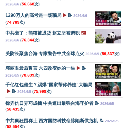
(
56,668
次)
2026/6/6
1290万人的高考是一场骗局
▶️
📝
2026/6/6
(
74,769
次)
中共衰了：熊猫被退货 赵立坚被调职
🖼️
(
76,344
次)
2026/6/6
美防长聚焦台海 专家警告中共全球点火
(
59,337
次)
2026/6/5
邓丽君最后誓言 六四改变她的一生
▶️
📝
(
78,639
次)
2026/6/5
千亿红包催生？踢爆“国家帮你养娃”大骗局
▶️
📝
(
75,999
次)
2026/6/5
操弄仇日弄巧成拙 中共逼出最强台海守护者 📝
2026/6/5
(
58,435
次)
中共疯狂囤稀土 西方国防科技命脉陷断供危机 📝
2026/6/5
(
58,554
次)