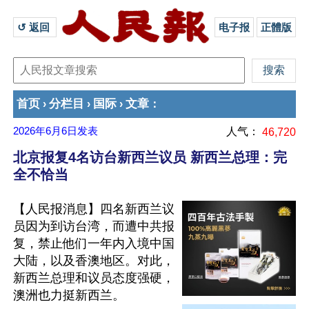
↺ 返回 
电子报
正體版
首页
分栏目
国际
文章
›
›
›
：
2026年6月6日
发表
人气：
46,720
北京报复4名访台新西兰议员 新西兰总理：完
全不恰当
【人民报消息】四名新西兰议
员因为到访台湾，而遭中共报
复，禁止他们一年内入境中国
大陆，以及香澳地区。对此，
新西兰总理和议员态度强硬，
澳洲也力挺新西兰。
