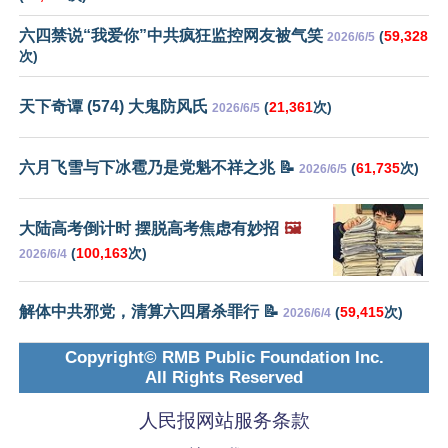
六四禁说“我爱你”中共疯狂监控网友被气笑
(
59,328
2026/6/5
次)
天下奇谭 (574) 大鬼防风氏
(
21,361
次)
2026/6/5
六月飞雪与下冰雹乃是党魁不祥之兆 📝
(
61,735
次)
2026/6/5
大陆高考倒计时 摆脱高考焦虑有妙招
🖼️
(
100,163
次)
2026/6/4
解体中共邪党，清算六四屠杀罪行 📝
(
59,415
次)
2026/6/4
Copyright© RMB Public Foundation Inc.
All Rights Reserved
人民报网站服务条款