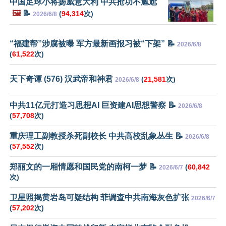
中国足球小将扬威意大利 中共抢功不尴尬
🖼️
📝
(
94,314
次)
2026/6/8
“福建帮”涉腐被曝 军方最新画报习被“下架” 📝
2026/6/8
(
61,522
次)
天下奇谭 (576) 汉武帝和神君
(
21,581
次)
2026/6/8
中共11亿元打造习思想AI 巨资建AI思想警察 📝
2026/6/8
(
57,708
次)
重庆理工副教授杀死副校长 中共高校乱象丛生 📝
2026/6/8
(
57,552
次)
郑丽文的一厢情愿和国民党的南柯一梦 📝
(
60,842
2026/6/7
次)
卫星照揭黄岩岛可疑结构 菲调查中共南海灰色扩张
2026/6/7
(
57,202
次)