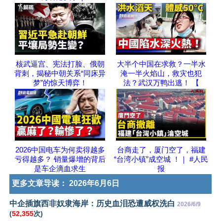
核武逼宫、宪法打脸、俄朝
大半个中国在求救？一半水
背刺，揭秘中朝关系“同床异
淹一半火焰山，救灾也犯
梦”的惊天博弈！
法？武汉万鸭出逃！ 【
2026中国电车为何卖得越多
台商走了，厦门空了，福建
亏得越多？ 销量爆增的背后
“台湾小镇”成空城 ！｜ #人民
是车企滴血求生
报
更多文章导读：
2026年6月6日
中企插旗西非奴隶海岸：历史血泪恐遭威权洗白
2026/6/9
(
52,355
次)