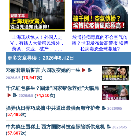
上海现状惊人！外国人走
埃博拉病毒真的不会空气传
光，有钱人大量移民海外，
播？世卫发布最高警报 埃博
萧条、失业、破产，……
拉病毒恐全球蔓延?
更多文章导读：
2026年6月2日
邓丽君最后誓言 六四改变她的一生
▶️
📝
(
76,947
次)
2026/6/5
千亿红包催生？踢爆“国家帮你养娃”大骗局
▶️
📝
(
74,310
次)
2026/6/5
操弄仇日弄巧成拙 中共逼出最强台海守护者 📝
2026/6/5
(
57,485
次)
中共疯狂囤稀土 西方国防科技命脉陷断供危机 📝
2026/6/5
(
57,607
次)