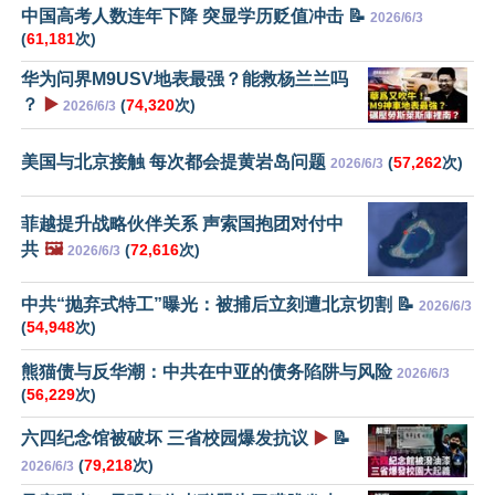
中国高考人数连年下降 突显学历贬值冲击 📝
2026/6/3
(
61,181
次)
华为问界M9USV地表最强？能救杨兰兰吗
？
▶️
(
74,320
次)
2026/6/3
美国与北京接触 每次都会提黄岩岛问题
(
57,262
次)
2026/6/3
菲越提升战略伙伴关系 声索国抱团对付中
共
🖼️
(
72,616
次)
2026/6/3
中共“抛弃式特工”曝光：被捕后立刻遭北京切割 📝
2026/6/3
(
54,948
次)
熊猫债与反华潮：中共在中亚的债务陷阱与风险
2026/6/3
(
56,229
次)
六四纪念馆被破坏 三省校园爆发抗议
▶️
📝
(
79,218
次)
2026/6/3