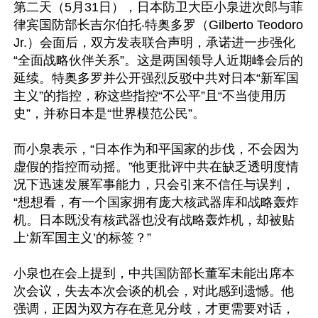
第二天（5月31日），日本防卫大臣小泉进次郎与菲
律宾国防部长吉尔伯托‧特奥多罗（Gilberto Teodoro 
Jr.）会面后，双方发表联合声明，承诺进一步强化
“全面战略伙伴关系”。这是两国领导人近期峰会后的
延续。特奥多罗并公开强烈反驳中共对日本“新军国
主义”的指控，称这些指控“不公平”且“不当使用历
史”，并称日本是“世界模范公民”。

而小泉表示，“日本作为和平国家的步伐，不会因为
虚假的指控而动摇。”他更批评中共在缺乏透明度情
况下迅速发展军事能力，只会引来不信任与误判，
“想想看，有一个国家拥有庞大核武器库和战略轰炸
机。日本既没有核武器也没有战略轰炸机，却被贴
上‘新军国主义’的标签？”

小泉也在会上提到，中共国防部长董军未能出席本
次会议，失去本次会谈的机会，对此感到遗憾。他
强调，正因为双方存在意见分歧，才更需要对话，