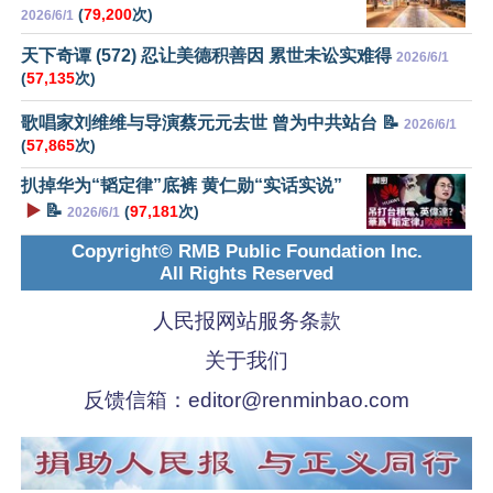
(
79,200
次)
2026/6/1
天下奇谭 (572) 忍让美德积善因 累世未讼实难得
2026/6/1
(
57,135
次)
歌唱家刘维维与导演蔡元元去世 曾为中共站台 📝
2026/6/1
(
57,865
次)
扒掉华为“韬定律”底裤 黄仁勋“实话实说”
▶️
📝
(
97,181
次)
2026/6/1
Copyright© RMB Public Foundation Inc.
All Rights Reserved
人民报网站服务条款
关于我们
反馈信箱：
editor@renminbao.com