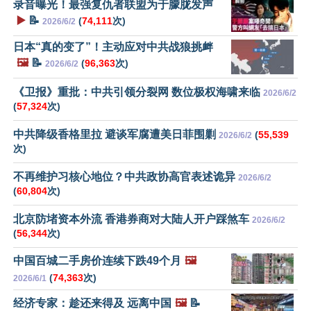
录音曝光！最强复仇者联盟为于朦胧发声
▶️
📝
(
74,111
次)
2026/6/2
日本“真的变了”！主动应对中共战狼挑衅
🖼️
📝
(
96,363
次)
2026/6/2
《卫报》重批：中共引领分裂网 数位极权海啸来临
2026/6/2
(
57,324
次)
中共降级香格里拉 避谈军腐遭美日菲围剿
(
55,539
2026/6/2
次)
不再维护习核心地位？中共政协高官表述诡异
2026/6/2
(
60,804
次)
北京防堵资本外流 香港券商对大陆人开户踩煞车
2026/6/2
(
56,344
次)
中国百城二手房价连续下跌49个月
🖼️
(
74,363
次)
2026/6/1
经济专家：趁还来得及 远离中国
🖼️
📝