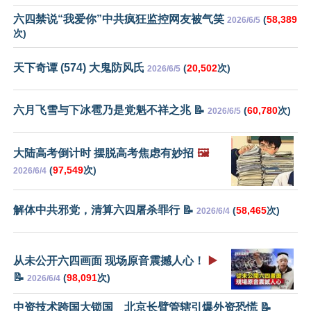
六四禁说“我爱你”中共疯狂监控网友被气笑
(
58,389
2026/6/5
次)
天下奇谭 (574) 大鬼防风氏
(
20,502
次)
2026/6/5
六月飞雪与下冰雹乃是党魁不祥之兆 📝
(
60,780
次)
2026/6/5
大陆高考倒计时 摆脱高考焦虑有妙招
🖼️
(
97,549
次)
2026/6/4
解体中共邪党，清算六四屠杀罪行 📝
(
58,465
次)
2026/6/4
从未公开六四画面 现场原音震撼人心！
▶️
📝
(
98,091
次)
2026/6/4
中资技术跨国大锁国 北京长臂管辖引爆外资恐慌 📝