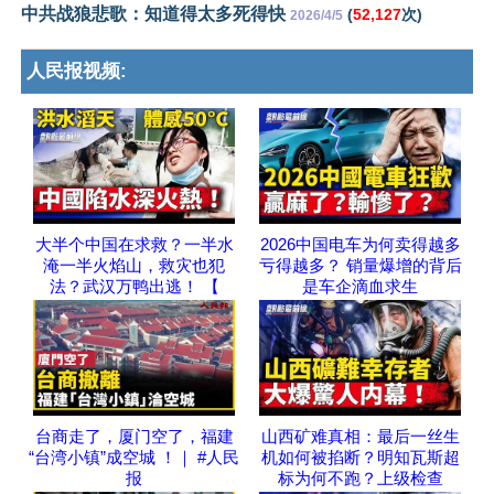
中共战狼悲歌：知道得太多死得快
(
52,127
次)
2026/4/5
人民报视频:
大半个中国在求救？一半水
2026中国电车为何卖得越多
淹一半火焰山，救灾也犯
亏得越多？ 销量爆增的背后
法？武汉万鸭出逃！ 【
是车企滴血求生
台商走了，厦门空了，福建
山西矿难真相：最后一丝生
“台湾小镇”成空城 ！｜ #人民
机如何被掐断？明知瓦斯超
报
标为何不跑？上级检查