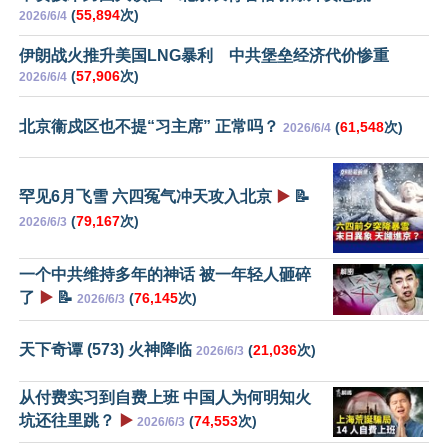
(
55,894
次)
2026/6/4
伊朗战火推升美国LNG暴利 中共堡垒经济代价惨重
(
57,906
次)
2026/6/4
北京衞戍区也不提“习主席” 正常吗？
(
61,548
次)
2026/6/4
罕见6月飞雪 六四冤气冲天攻入北京
▶️
📝
(
79,167
次)
2026/6/3
一个中共维持多年的神话 被一年轻人砸碎
了
▶️
📝
(
76,145
次)
2026/6/3
天下奇谭 (573) 火神降临
(
21,036
次)
2026/6/3
从付费实习到自费上班 中国人为何明知火
坑还往里跳？
▶️
(
74,553
次)
2026/6/3