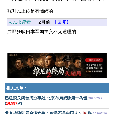
张升民上位是有谶纬的
人民报读者
2月前
【回复】
共匪狂吠日本军国主义不无道理的
相关文章：
巴纽突关闭台湾办事处 北京布局威胁第一岛链
2026/7/22
(
16,597
次)
北京战狼狂骂台湾女生：你是不是中国人？
▶️
📝
2026/7/16