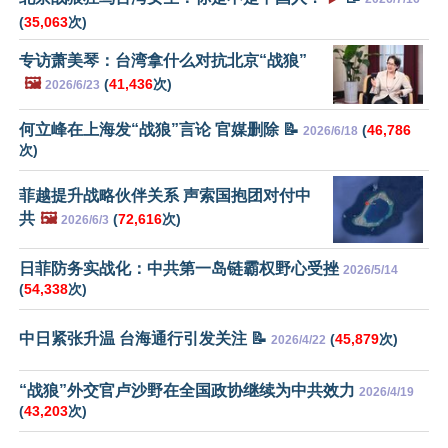
(
35,063
次)
专访萧美琴：台湾拿什么对抗北京“战狼”
🖼️
(
41,436
次)
2026/6/23
何立峰在上海发“战狼”言论 官媒删除 📝
(
46,786
2026/6/18
次)
菲越提升战略伙伴关系 声索国抱团对付中
共
🖼️
(
72,616
次)
2026/6/3
日菲防务实战化：中共第一岛链霸权野心受挫
2026/5/14
(
54,338
次)
中日紧张升温 台海通行引发关注 📝
(
45,879
次)
2026/4/22
“战狼”外交官卢沙野在全国政协继续为中共效力
2026/4/19
(
43,203
次)