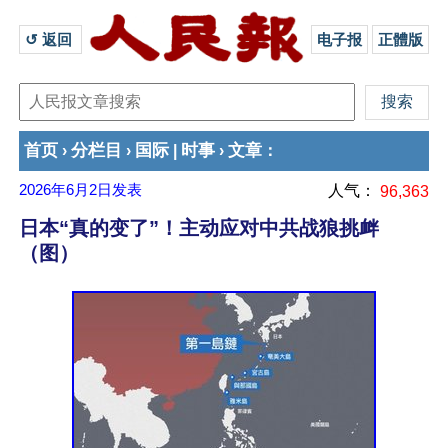
↺ 返回 
电子报
正體版
首页
分栏目
国际
时事
文章
›
›
|
›
：
2026年6月2日
发表
人气：
96,363
日本“真的变了”！主动应对中共战狼挑衅
（图）