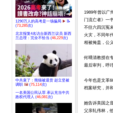
1989年曾以
门流亡者》一书
1290万人的高考是一场骗局
▶️
📝
(
73,285
次)
不但六四沉冤
北京报复4名访台新西兰议员 新西
火灾，不同年
兰总理：完全不恰当 (
46,229
次)
相被掩盖，公义
何𣇈清教授在
最后审判，呼吁
今年也是文革6
中共衰了：熊猫被退货 赵立坚被
调职
🖼️
(
75,114
次)
档案研究，并和
一名美国公民认罪 承认充当中共
政权代理人 (
46,081
次)
她告诉美国之
父亲轧伟林，