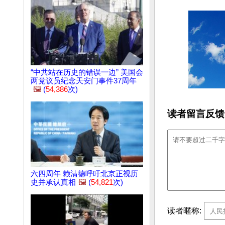
“中共站在历史的错误一边” 美国会
两党议员纪念天安门事件37周年
🖼️
(
54,386
次)
读者留言反馈
六四周年 赖清德呼吁北京正视历
史并承认真相
🖼️
(
54,821
次)
读者暱称: