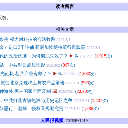
读者留言
反馈。
相关文章
条例 权力对科技的合法收割
2026/8/4
金）进口2千吨铀 新冠加埃博拉流行风险高
2026/8/4
代的政治洗脑，为何彻底失效了？
▶️
📝
(
1,015
次)
2026/8/3
话 中共对日施压现形
(
867
次)
2026/8/2
V光刻机 芯片产业有救了？
▶️
📝
(
1,680
次)
2026/8/1
美敦促北京兑现稀土与农产品承诺
(
993
次)
2026/8/1
伸海外 民主国家全面反制
🖼️
(
2,029
次)
2026/7/31
：中共打造古镇热潮与历史记忆之争
(
1,237
次)
2026/7/31
队恶行 滥捕、侵权又规避究责
(
1,288
次)
2026/7/31
人民报视频
2026年6月4日