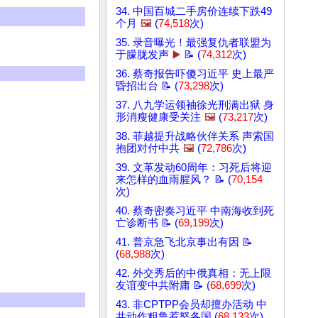
34. 中国百城二手房价连续下跌49
个月
🖼️
(
74,518
次)
35. 录音曝光！最强复仇者联盟为
于朦胧发声
▶️
📝 (
74,312
次)
36. 蔡奇报告吓傻习近平 史上最严
昏招出台 📝 (
73,298
次)
37. 八九学运领袖徐光刑满出狱 身
形消瘦健康受关注
🖼️
(
73,217
次)
38. 菲越提升战略伙伴关系 声索国
抱团对付中共
🖼️
(
72,786
次)
39. 文革发动60周年：习死后将迎
来怎样的血雨腥风？ 📝 (
70,154
次)
40. 蔡奇密奏习近平 中南海收到死
亡诊断书 📝 (
69,199
次)
41. 普京急飞北京事出有因 📝
(
68,988
次)
42. 外交秀后的中俄真相：无上限
友谊变中共附庸 📝 (
68,699
次)
43. 非CPTPP会员却擅办活动 中
共动作粗鲁惹怒各国 (
68,133
次)