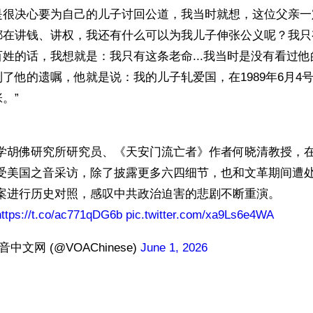
是很决心要为自己的儿子讨回公道，我当时就想，这位父亲一
都在讲钱、讲权，我还有什么可以为我儿子伸张公义呢？我只
姓的话，我想就是：我只有这条老命...我当时是没有看过
了他的遗嘱，他就是说：我的儿子轧爱国，在1989年6月4
”

学胡佛研究所研究员、《天安门流亡者》作者何晓清教授，在
受美国之音采访，除了披露更多六四细节，也和文革期间遭
案进行历史对照，感叹中共政治迫害的悲剧不断重演。 
https://t.co/ac771qDG6b
pic.twitter.com/xa9Ls6e4WA
中文网 (@VOAChinese) 
June 1, 2026