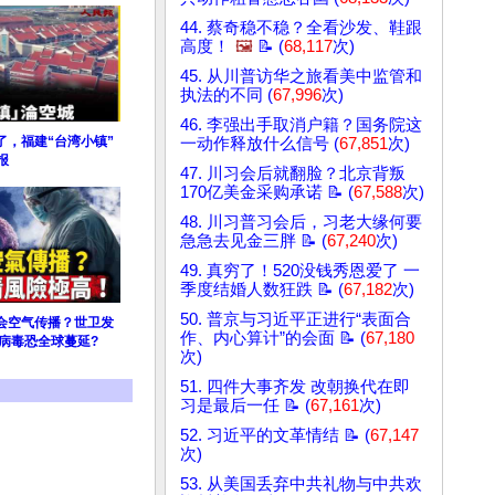
44. 蔡奇稳不稳？全看沙发、鞋跟
高度！
🖼️
📝 (
68,117
次)
45. 从川普访华之旅看美中监管和
执法的不同 (
67,996
次)
46. 李强出手取消户籍？国务院这
了，福建“台湾小镇”
一动作释放什么信号 (
67,851
次)
报
47. 川习会后就翻脸？北京背叛
170亿美金采购承诺 📝 (
67,588
次)
48. 川习普习会后，习老大缘何要
急急去见金三胖 📝 (
67,240
次)
49. 真穷了！520没钱秀恩爱了 一
季度结婚人数狂跌 📝 (
67,182
次)
50. 普京与习近平正进行“表面合
会空气传播？世卫发
作、内心算计”的会面 📝 (
67,180
病毒恐全球蔓延?
次)
51. 四件大事齐发 改朝换代在即
习是最后一任 📝 (
67,161
次)
52. 习近平的文革情结 📝 (
67,147
次)
53. 从美国丢弃中共礼物与中共欢