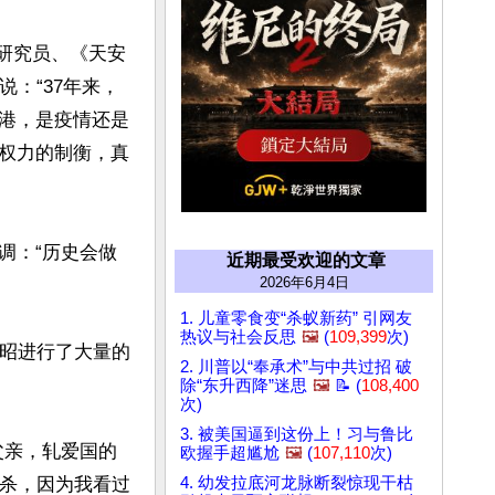
所研究员、《天安
：“37年来，
港，是疫情还是
权力的制衡，真
调：“历史会做
近期最受欢迎的文章
2026年6月4日
1. 儿童零食变“杀蚁新药” 引网友
热议与社会反思
🖼️
(
109,399
次)
林昭进行了大量的
2. 川普以“奉承术”与中共过招 破
除“东升西降”迷思
🖼️
📝 (
108,400
次)
3. 被美国逼到这份上！习与鲁比
父亲，轧爱国的
欧握手超尴尬
🖼️
(
107,110
次)
自杀，因为我看过
4. 幼发拉底河龙脉断裂惊现干枯