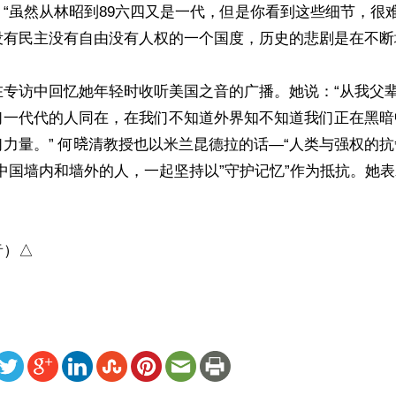
：“虽然从林昭到89六四又是一代，但是你看到这些细节，很
有民主没有自由没有人权的一个国度，历史的悲剧是在不断地
在专访中回忆她年轻时收听美国之音的广播。她说：“从我父
们一代代的人同在，在我们不知道外界知不知道我们正在黑暗
力量。” 何𣇈清教授也以米兰昆德拉的话—“人类与强权的
中国墙内和墙外的人，一起坚持以”守护记忆”作为抵抗。她


音）△
ww.renminbao.com/rmb/articles/2026/6/4/95421.html