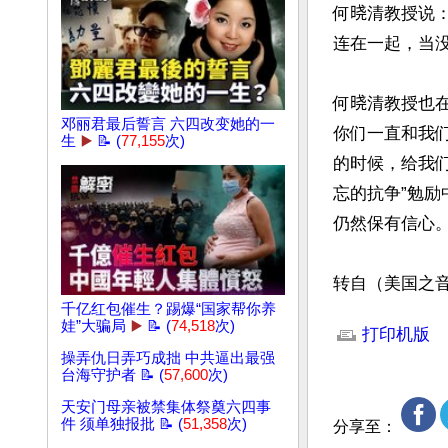
何𣇈清教授说
连在一起，当没
何𣇈清教授也
邓丽君最后誓言 六四改变她的一
你们一直和我
生
▶️
📝 (
77,155
次)
的时候，给我们
忘的抗争”勉励
仍然保有信心。
转自（美国之
文章网址: http://w
千亿红包催生？踢爆“国家帮你养
娃”大骗局
▶️
📝 (
74,518
次)
打印机版
操弄仇日弄巧成拙 中共逼出最强
台海守护者 📝 (
57,600
次)
天安门母亲被禁集体祭奠六四事
件 须单独报批 📝 (
51,358
次)
分享至：