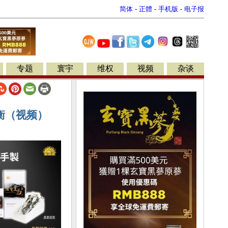
简体
-
正體
-
手机版
-
电子报
专题
寰宇
维权
视频
杂谈
衡（视频）