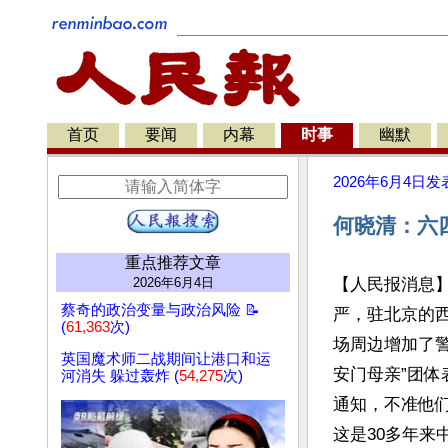
首页
要闻
内幕
时事
幽默
2026年6月4日
发
何晓清：六
重点推荐文章
2026年6月4日
【人民报消息】
蔡奇的政治变量与政治风险 📝
严，驻北京的西
(
61,363
次)
场周边增加了
英国魔术师二战期间让港口和运
安门母亲”团
河消失 躲过轰炸 (
54,275
次)
通知，不准他们
这是30多年来