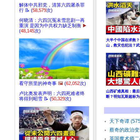
解体中共邪党，清算六四屠杀罪
行 📝 (
58,579
次)
何晓清：六四沉冤未雪悲剧一再
重演 是因为中共权力缺乏制衡
▶️
(
48,145
次)
大半个中国在求救？
山，救灾也犯法？武
看守所里的神奇事
🖼️
(
62,052
次)
山西矿难真相：最后
卢比奥发表声明：六四死难者终
断？明知瓦斯超标为
将得到昭雪 📝 (
50,329
次)
天下奇谭 (57
蔡奇的政治变
英国魔术师二