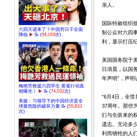
亲人。

国际特赦组织批
六四天谴来了？中国穷日子全面
制公众对六四
降临
▶️
📝 (
94,159
次)
利，显示打压纪
美国国务院于美
日清晨，以国务
年声明”，声明说
梅艳芳救援六四学生 黄雀行动真
相曝光！
▶️
📝 (
74,032
次)
“6月4日，全
美媒：习领导下的中国经济是全
37周年。那
球最危险的破坏力量 📝 (
55,833
次)
们与生俱来的
遗志。无论多
利而牺牲的人们