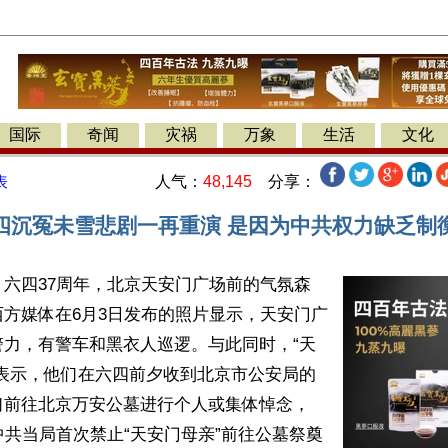
国际
奇闻
灾祸
万象
生活
文化
人气：
48,145
分享：
表
四沉冤未雪悲剧一再重演 是因为中共权力缺乏制
六四37周年，北京天安门广场前的气氛森
方媒体在6月3日发布的照片显示，天安门广
警力，有警车和黑衣人巡逻。与此同时，“天
体表示，他们在六四前夕收到北京市公安局的
前往北京万安公墓进行个人或集体悼念， 
中共当局首次禁止“天安门母亲”前往公墓祭奠