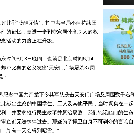
评此举“冷酷无情”，指中共当局不但持续压
事件的记忆，更进一步剥夺家属悼念亲人的权
念活动的力度正在升级。

东时间6月3日晚间，也就是北京时间6月4
卿卢比奥的名义发出“天安门广场屠杀37周
：

世界纪念中国共产党下令其军队袭击天安门广场及周围数千名
些为此献出生命的中国学生、工人及其他平民，当时聚集在一
权利，并要求推行民主改革并惩治腐败。我们铭记他们的生命
少审查都无法抹掉过去。那些为了捍卫自身不可剥夺的言论自
，终有一天会得到昭雪。”
