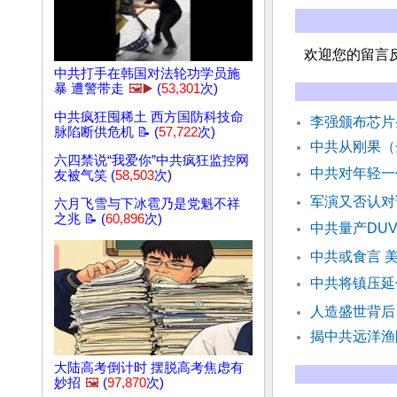
欢迎您的留言
中共打手在韩国对法轮功学员施
暴 遭警带走
🖼️▶️
(
53,301
次)
中共疯狂囤稀土 西方国防科技命
李强颁布芯片
脉陷断供危机 📝 (
57,722
次)
中共从刚果（
六四禁说“我爱你”中共疯狂监控网
中共对年轻一
友被气笑 (
58,503
次)
军演又否认对
六月飞雪与下冰雹乃是党魁不祥
之兆 📝 (
60,896
次)
中共量产DU
中共或食言 
中共将镇压延
人造盛世背后
揭中共远洋渔
大陆高考倒计时 摆脱高考焦虑有
妙招
🖼️
(
97,870
次)