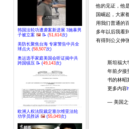
他的见证，他
国崛起，大家
用我们普通的百
韩国法轮功遭袭案新进展 3施暴男
多年以后我看到
子被立案
🖼️
📝 (
51,614
次)
有得到公义伸张。
美防长聚焦台海 专家警告中共全
球点火 (
58,507
次)
奥运选手家庭美国会听证揭中共
斯坦福大
跨国镇压 📝 (
49,143
次)
年前夕接
书的林昭
更多内容
— 美国之音
欧洲人权法院裁定塞尔维亚法轮
功学员胜诉
🖼️
(
55,049
次)