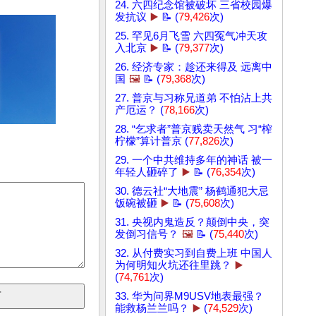
24. 六四纪念馆被破坏 三省校园爆
发抗议
▶️
📝 (
79,426
次)
25. 罕见6月飞雪 六四冤气冲天攻
入北京
▶️
📝 (
79,377
次)
26. 经济专家：趁还来得及 远离中
国
🖼️
📝 (
79,368
次)
27. 普京与习称兄道弟 不怕沾上共
产厄运？ (
78,166
次)
28. “乞求者”普京贱卖天然气 习“榨
柠檬”算计普京 (
77,826
次)
29. 一个中共维持多年的神话 被一
年轻人砸碎了
▶️
📝 (
76,354
次)
30. 德云社“大地震” 杨鹤通犯大忌
饭碗被砸
▶️
📝 (
75,608
次)
31. 央视内鬼造反？颠倒中央，突
发倒习信号？
🖼️
📝 (
75,440
次)
32. 从付费实习到自费上班 中国人
为何明知火坑还往里跳？
▶️
(
74,761
次)
33. 华为问界M9USV地表最强？
能救杨兰兰吗？
▶️
(
74,529
次)