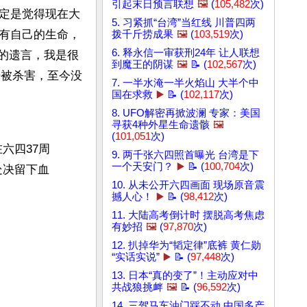
引起末日预言联想
🖼️
(
105,482
次)
定是觉得现在大
5. 习紧抓“台湾”当红线 川普四两
有自己的生命，
拨千斤捞成果
🖼️
(
103,519
次)
6. 释永信一审获刑24年 让人联想
他的遗言，我是很
到魔王的阴谋
🖼️
📝 (
102,567
次)
号被杀害，至今没
7. 一半水淹一半火焰山 大半个中
国在求救
▶️
📝 (
102,117
次)
8. UFO解密再掀波澜 专家：美国
寻获4种外星生命遗骸
🖼️
(
101,051
次)
六四37周
9. 两千张六四照首曝光 台湾是下
一个天安门？
▶️
📝 (
100,704
次)
处决留下血
10. 从未公开六四画面 现场原音震
撼人心！
▶️
📝 (
98,412
次)
11. 大陆高考倒计时 摆脱高考焦虑
有妙招
🖼️
(
97,870
次)
12. 扒掉华为“韬定律”底裤 黄仁勋
“实话实说”
▶️
📝 (
97,448
次)
13. 日本“真的变了”！主动应对中
共战狼挑衅
🖼️
📝 (
96,592
次)
14. 三驾马车油门踩不动 中国多产