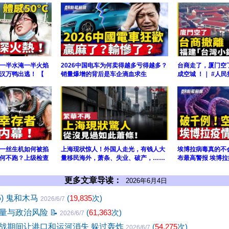
一半水淹一半火焰
2026中国电车为何卖得越多亏得越多？
台商走了，厦门空
汉万鸭出逃！ 【
销量爆增的背后是车企滴血求生
成空城 ！｜ #人民
一丝生机如何被掐
上海现状惊人！外国人走光，有钱人大
埃博拉病毒真的不
何不跑？上级检查
量移民海外，萧条、失业、破产，……
布最高警报 埃博拉
更多文章导读：
2026年6月4日
5) 鬼和木马
(
19,835
次)
2026/6/7
量与政治风险
📝
(
61,363
次)
2026/6/7
战期间让港口和运河消失 躲过轰炸
(
54,275
次)
2026/6/7