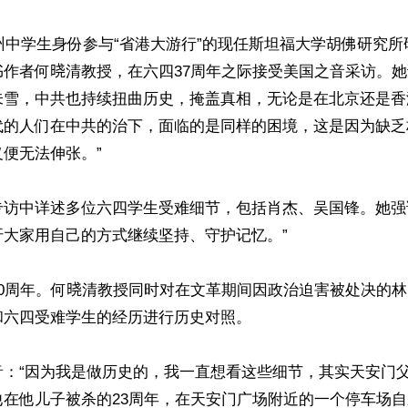
广州中学生身份参与“省港大游行”的现任斯坦福大学胡佛研究
作者何𣇈清教授，在六四37周年之际接受美国之音采访。她说
未雪，中共也持续扭曲历史，掩盖真相，无论是在北京还是香
代的人们在中共的治下，面临的是同样的困境，这是因为缺乏
便无法伸张。”

专访中详述多位六四学生受难细节，包括肖杰、吴国锋。她强
大家用自己的方式继续坚持、守护记忆。”

0周年。何𣇈清教授同时对在文革期间因政治迫害被处决的
六四受难学生的经历进行历史对照。

音：“因为我是做历史的，我一直想看这些细节，其实天安门
他在他儿子被杀的23周年，在天安门广场附近的一个停车场