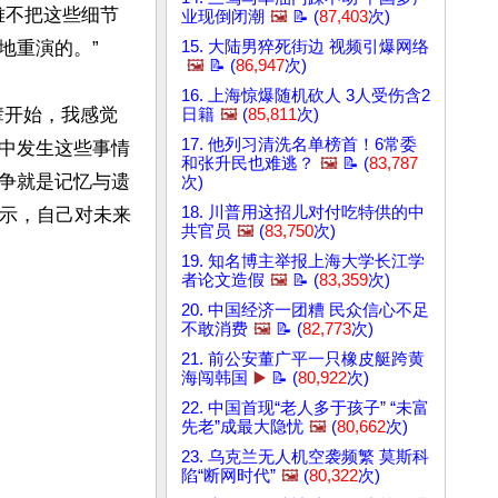
难不把这些细节
业现倒闭潮
🖼️
📝 (
87,403
次)
重演的。”

15. 大陆男猝死街边 视频引爆网络
🖼️
📝 (
86,947
次)
16. 上海惊爆随机砍人 3人受伤含2
辈开始，我感觉
日籍
🖼️
(
85,811
次)
17. 他列习清洗名单榜首！6常委
中发生这些事情
和张升民也难逃？
🖼️
📝 (
83,787
抗争就是记忆与遗
次)
18. 川普用这招儿对付吃特供的中
表示，自己对未来
共官员
🖼️
(
83,750
次)
19. 知名博主举报上海大学长江学
者论文造假
🖼️
📝 (
83,359
次)
20. 中国经济一团糟 民众信心不足
不敢消费
🖼️
📝 (
82,773
次)
21. 前公安董广平一只橡皮艇跨黄
海闯韩国
▶️
📝 (
80,922
次)
22. 中国首现“老人多于孩子” “未富
先老”成最大隐忧
🖼️
(
80,662
次)
23. 乌克兰无人机空袭频繁 莫斯科
陷“断网时代”
🖼️
(
80,322
次)