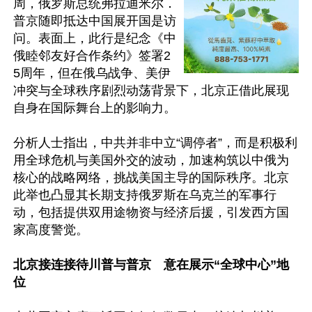
周，俄罗斯总统弗拉迪米尔．
普京随即抵达中国展开国是访
问。表面上，此行是纪念《中
俄睦邻友好合作条约》签署2
5周年，但在俄乌战争、美伊
冲突与全球秩序剧烈动荡背景下，北京正借此展现
自身在国际舞台上的影响力。

分析人士指出，中共并非中立“调停者”，而是积极利
用全球危机与美国外交的波动，加速构筑以中俄为
核心的战略网络，挑战美国主导的国际秩序。北京
此举也凸显其长期支持俄罗斯在乌克兰的军事行
动，包括提供双用途物资与经济后援，引发西方国
家高度警觉。

北京接连接待川普与普京　意在展示“全球中心”地
位