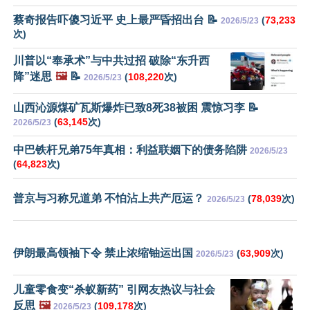
蔡奇报告吓傻习近平 史上最严昏招出台 📝
(
73,233
2026/5/23
次)
川普以“奉承术”与中共过招 破除“东升西
降”迷思
🖼️
📝
(
108,220
次)
2026/5/23
山西沁源煤矿瓦斯爆炸已致8死38被困 震惊习李 📝
(
63,145
次)
2026/5/23
中巴铁杆兄弟75年真相：利益联姻下的债务陷阱
2026/5/23
(
64,823
次)
普京与习称兄道弟 不怕沾上共产厄运？
(
78,039
次)
2026/5/23
伊朗最高领袖下令 禁止浓缩铀运出国
(
63,909
次)
2026/5/23
儿童零食变“杀蚁新药” 引网友热议与社会
反思
🖼️
(
109,178
次)
2026/5/23