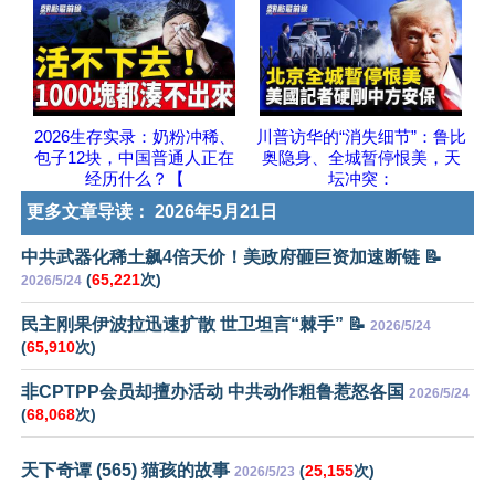
2026生存实录：奶粉冲稀、
川普访华的“消失细节”：鲁比
包子12块，中国普通人正在
奥隐身、全城暂停恨美，天
经历什么？【
坛冲突：
更多文章导读：
2026年5月21日
中共武器化稀土飙4倍天价！美政府砸巨资加速断链 📝
(
65,221
次)
2026/5/24
民主刚果伊波拉迅速扩散 世卫坦言“棘手” 📝
2026/5/24
(
65,910
次)
非CPTPP会员却擅办活动 中共动作粗鲁惹怒各国
2026/5/24
(
68,068
次)
天下奇谭 (565) 猫孩的故事
(
25,155
次)
2026/5/23