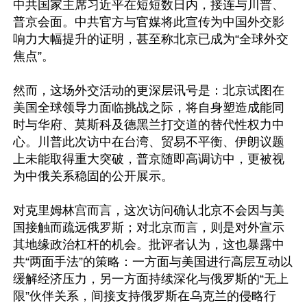
中共国家主席习近平在短短数日内，接连与川普、
普京会面。中共官方与官媒将此宣传为中国外交影
响力大幅提升的证明，甚至称北京已成为“全球外交
焦点”。

然而，这场外交活动的更深层讯号是：北京试图在
美国全球领导力面临挑战之际，将自身塑造成能同
时与华府、莫斯科及德黑兰打交道的替代性权力中
心。川普此次访中在台湾、贸易不平衡、伊朗议题
上未能取得重大突破，普京随即高调访中，更被视
为中俄关系稳固的公开展示。

对克里姆林宫而言，这次访问确认北京不会因与美
国接触而疏远俄罗斯；对北京而言，则是对外宣示
其地缘政治杠杆的机会。批评者认为，这也暴露中
共“两面手法”的策略：一方面与美国进行高层互动以
缓解经济压力，另一方面持续深化与俄罗斯的“无上
限”伙伴关系，间接支持俄罗斯在乌克兰的侵略行