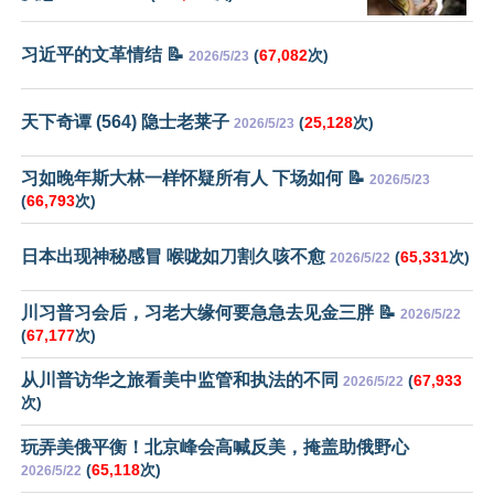
习近平的文革情结 📝
(
67,082
次)
2026/5/23
天下奇谭 (564) 隐士老莱子
(
25,128
次)
2026/5/23
习如晚年斯大林一样怀疑所有人 下场如何 📝
2026/5/23
(
66,793
次)
日本出现神秘感冒 喉咙如刀割久咳不愈
(
65,331
次)
2026/5/22
川习普习会后，习老大缘何要急急去见金三胖 📝
2026/5/22
(
67,177
次)
从川普访华之旅看美中监管和执法的不同
(
67,933
2026/5/22
次)
玩弄美俄平衡！北京峰会高喊反美，掩盖助俄野心
(
65,118
次)
2026/5/22