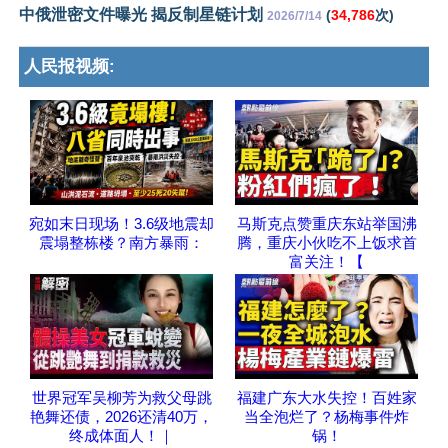
中俄泄密文件曝光 揭反制星链计划
(
34,786
次)
2026/7/14
人民报视频:
宛如末日现场！3.6级地震却
马斯克点赞重庆东站举国沸
震塌整栋楼？南方暴雨：
腾，重庆小伙吃不上饭求首
富关注！【
世界冠军吴柳芳为救父母跳
福建广东大水失控！百姓家
艳舞还债，2026还清40万，
当全泡烂了？杨梅事件炸
终成体面人！｜
锅！