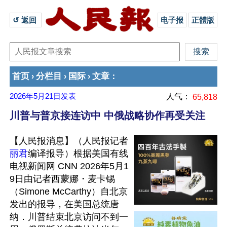
↺ 返回 
电子报
正體版
首页
分栏目
国际
文章
›
›
›
：
2026年5月21日
发表
人气：
65,818
川普与普京接连访中 中俄战略协作再受关注
【人民报消息】（人民报记者
丽君
编译报导）根据美国有线
电视新闻网 CNN 2026年5月1
9日由记者西蒙娜・麦卡锡
（Simone McCarthy）自北京
发出的报导，在美国总统唐
纳．川普结束北京访问不到一