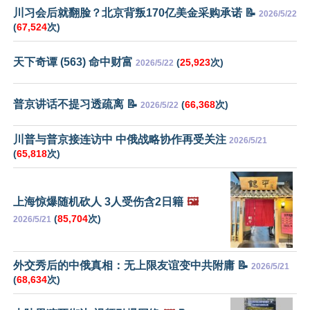
川习会后就翻脸？北京背叛170亿美金采购承诺 📝
2026/5/22
(
67,524
次)
天下奇谭 (563) 命中财富
(
25,923
次)
2026/5/22
普京讲话不提习透疏离 📝
(
66,368
次)
2026/5/22
川普与普京接连访中 中俄战略协作再受关注
2026/5/21
(
65,818
次)
上海惊爆随机砍人 3人受伤含2日籍
🖼️
(
85,704
次)
2026/5/21
外交秀后的中俄真相：无上限友谊变中共附庸 📝
2026/5/21
(
68,634
次)