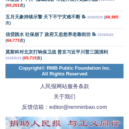
(
65,261
次)
五月天象持续示警 天下不宁灾难不断 📝
(
66,985
2026/5/20
次)
信贷跳水 社保崩了 政府又忽悠养老靠街坊 📝
2026/5/20
(
66,773
次)
莫斯科对北京打响保卫战 普京习近平川普三国演利
(
65,719
次)
2026/5/19
Copyright© RMB Public Foundation Inc.
All Rights Reserved
人民报网站服务条款
关于我们
反馈信箱：
editor@renminbao.com