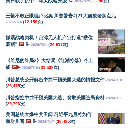
美日联手抗中 印太战略升级 📝
(
1,288
次)
2026/7/29
王毅不敢正眼瞧卢比奥 川普警告习21大前放老实点儿
(
12,159
次)
2026/7/24
抓紧战略契机！台湾无人机产业打造“数位
豪猪”
🖼️
📝
(
24,917
次)
2026/7/21
《维尼的终局2》大结局《红潮将落》今上
线
🖼️▶️
(
31,538
次)
2026/7/19
川普总统公开解密中共干预美国大选的情报文件
2026/7/18
(
26,475
次)
川普指控中共干预美国大选、窃取美国选民资料
2026/7/17
(
29,706
次)
美国总统大爆中共丑闻 习近平九月将如何
面对川普
🖼️
📝
(
38,485
次)
2026/7/17