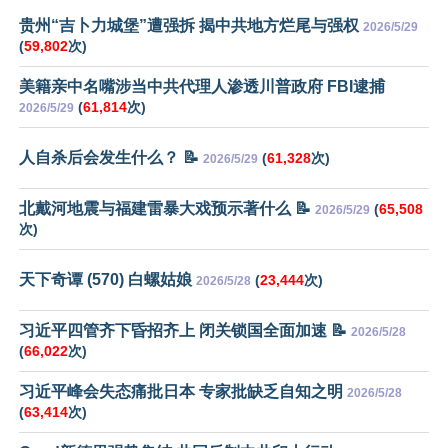
贵州“吉卜力城堡”遭强拆 揭中共地方烂尾与强权
2026/5/29
(
59,802
次)
美籍亲中名嘴涉当中共代理人渗透川普政府 FBI逮捕
(
61,814
次)
2026/5/29
人自杀后会发生什么？ 📝
(
61,328
次)
2026/5/29
北戴河地震与福建雷暴大戏预示著什么 📝
(
65,508
2026/5/29
次)
天下奇谭 (570) 白螺姑娘
(
23,444
次)
2026/5/28
习近平四管齐下昏招齐上 闭关锁国全面加速 📝
2026/5/28
(
66,022
次)
习近平峰会失态痛批日本 专家批缺乏自知之明
2026/5/28
(
63,414
次)