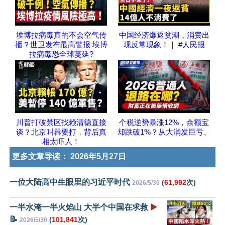
埃博拉病毒真的不会空气传
中国经济爆返贫潮，消费出
播？世卫发布最高警报 埃博
现反常现象！｜ #人民报
拉病毒恐全球蔓延?
川普打破禁区找赖清德直接
个税逆势暴涨12%，余额宝
谈？北京叫嚣要打，背后真
却跌破1%？从大润发巨亏、
相太吓人！
更多文章导读：
2026年5月27日
一位大陆高中生眼里的习近平时代
(
61,992
次)
2026/5/30
一半水淹一半火焰山 大半个中国在求救
▶️
📝
(
101,841
次)
2026/5/30