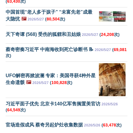
(
63,430
次)
中国首现“老人多于孩子” “未富先老”成最
大隐忧
🖼️
(
80,504
次)
2026/5/27
天下奇谭 (568) 受伤的狐貍和丑姑娘
(
24,208
次)
2026/5/27
蔡奇密奏习近平 中南海收到死亡诊断书 📝
(
69,081
2026/5/27
次)
UFO解密再掀波澜 专家：美国寻获4种外星
生命遗骸
🖼️
(
100,828
次)
2026/5/27
习近平面子优先 北京卡140亿军售搁置美官访
2026/5/26
(
64,549
次)
官场造假成风 蔡奇另起炉灶收集数据
(
63,478
次)
2026/5/26