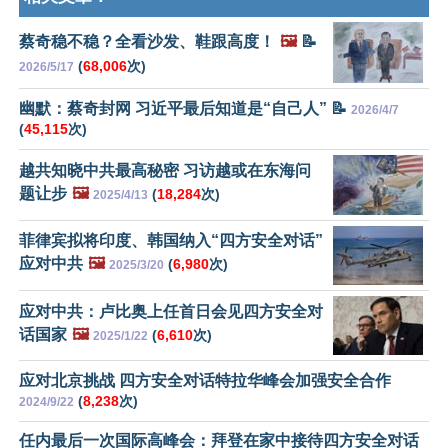
蔡奇稳不稳？全看沙发、鞋跟高度！
🖼️
📝
(
68,006
次)
2026/5/17
幽默：蔡奇封网 习近平最后知道是“自己人” 📝
2026/4/7
(
45,115
次)
越共知晓中共最高秘密 习访越或在东海问
题让步
🖼️
(
18,284
次)
2025/4/13
菲律宾拟将印度、韩国纳入“四方安全对话”
应对中共
🖼️
(
6,980
次)
2025/3/20
应对中共：卢比奥上任首日会见四方安全对
话国家
🖼️
(
6,610
次)
2025/1/22
应对北京挑战 四方安全对话特拉华峰会加强安全合作
(
8,238
次)
2024/9/22
任内最后一次国际高峰会：拜登在家中接待四方安全对话