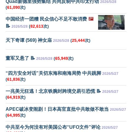
Quad新德里强势集结 共同反制中共印太行动
2026/5/28
(
61,090
次)
中国经济一团糟 民众信心不足不敢消费
🖼️
📝
(
82,613
次)
2026/5/28
天下奇谭 (569) 神女庙
(
25,444
次)
2026/5/28
董军又悬了 📝
(
65,949
次)
2026/5/28
“四方安全对话”关切东海和南海局势 中共跳脚
2026/5/27
(
61,836
次)
一兆美元狂逃！北京铁腕封跨境交易引恐慌 📝
2026/5/27
(
64,919
次)
APEC破冰变闹剧！日本高官直批中共敢做不敢当
2026/5/27
(
64,995
次)
中共至今为何没有对美国公布“UFO文件”评论
2026/5/27