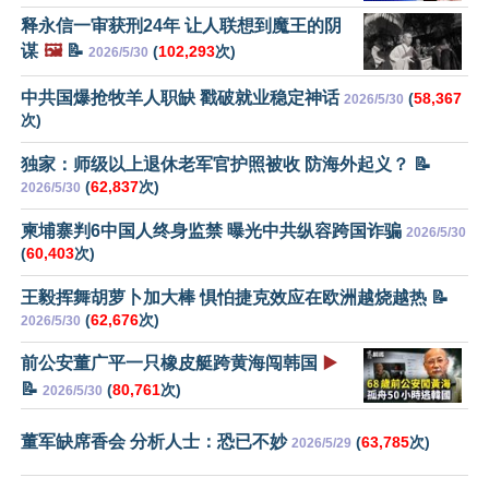
释永信一审获刑24年 让人联想到魔王的阴
谋
🖼️
📝
(
102,293
次)
2026/5/30
中共国爆抢牧羊人职缺 戳破就业稳定神话
(
58,367
2026/5/30
次)
独家：师级以上退休老军官护照被收 防海外起义？ 📝
(
62,837
次)
2026/5/30
柬埔寨判6中国人终身监禁 曝光中共纵容跨国诈骗
2026/5/30
(
60,403
次)
王毅挥舞胡萝卜加大棒 惧怕捷克效应在欧洲越烧越热 📝
(
62,676
次)
2026/5/30
前公安董广平一只橡皮艇跨黄海闯韩国
▶️
📝
(
80,761
次)
2026/5/30
董军缺席香会 分析人士：恐已不妙
(
63,785
次)
2026/5/29