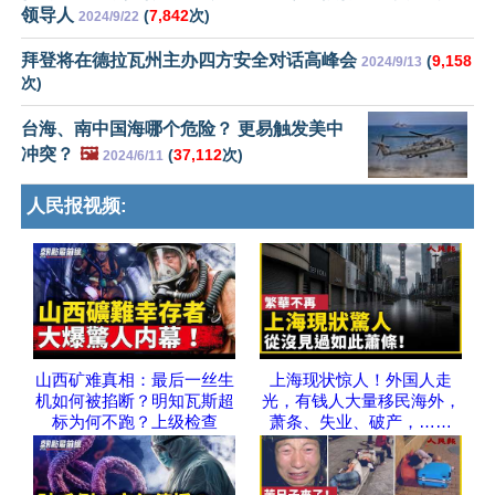
领导人
(
7,842
次)
2024/9/22
拜登将在德拉瓦州主办四方安全对话高峰会
(
9,158
2024/9/13
次)
台海、南中国海哪个危险？ 更易触发美中
冲突？
🖼️
(
37,112
次)
2024/6/11
人民报视频:
山西矿难真相：最后一丝生
上海现状惊人！外国人走
机如何被掐断？明知瓦斯超
光，有钱人大量移民海外，
标为何不跑？上级检查
萧条、失业、破产，……