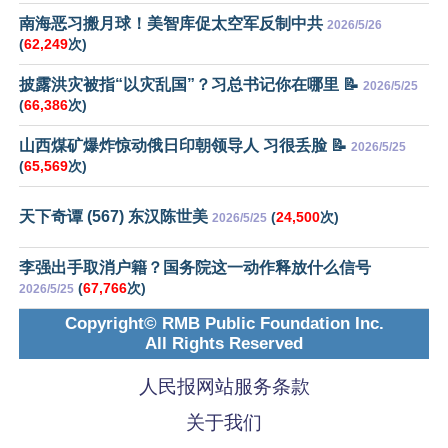
南海恶习搬月球！美智库促太空军反制中共
2026/5/26
(
62,249
次)
披露洪灾被指“以灾乱国”？习总书记你在哪里 📝
2026/5/25
(
66,386
次)
山西煤矿爆炸惊动俄日印朝领导人 习很丢脸 📝
2026/5/25
(
65,569
次)
天下奇谭 (567) 东汉陈世美
(
24,500
次)
2026/5/25
李强出手取消户籍？国务院这一动作释放什么信号
(
67,766
次)
2026/5/25
Copyright© RMB Public Foundation Inc.
All Rights Reserved
人民报网站服务条款
关于我们