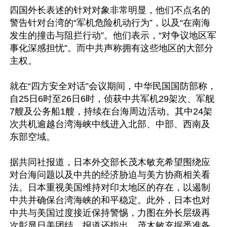
四国外长表述的针对对象非常明显，他们不点名的
警告针对台湾的“军机危险机动行为”，以及“在南海
发生的撞击与阻拦行动”。他们表示，“对争议地区军
事化深感担忧”。而中共声称拥有这些地区的大部分
主权。

就在“四方安全对话”会议期间，中华民国国防部称，
自25日6时至26日6时，侦获中共军机29架次、军舰
7艘及公务船1艘，持续在台海周边活动。其中24架
次共机逾越台湾海峡中线进入北部、中部、西南及
东部空域。

据共同社报道，日本外交部长茂木敏充希望围绕应
对台海问题以及中共的经济胁迫与美方协商相关看
法。日本重视美国维持对印太地区的存在，以遏制
中共并确保台湾海峡的和平稳定。此外，日本也对
中共与美国过度接近保持警惕，力图在外长层级再
次彰显日美团结。报道还指出，茂木敏充据悉准备