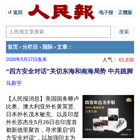
↺ 返回 
电子报
正體版
首页
分栏目
国际
文章
›
›
›
：
2026年5月27日
发表
人气：
61,836
“四方安全对话”关切东海和南海局势 中共跳脚
马新宇
【人民报消息】美国国务卿卢
比奥、澳大利亚外长黄英贤、
日本外长茂木敏充、以及印度
外长苏杰生5月26日在印度首
都新德里聚首，寻求重启“四
方安全对话”，以加强印太为