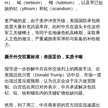
m）、铽（terbium）、镏（lutetium），以及早已短
缺的钇（yttrium）和钪（scandium）。

更严峻的是，由于美伊冲突升级，美国国防承包商
急需大量补充武器库存。此时中共在源头卡住这些
军工关键稀土，等同于在地缘危机高峰期，采取乘
人之危的做法，严重威胁美军弹药与装备的补给能
力。

撕开外交双重标准：表面妥协，实质卡喉
报导进一步拆解中共在外交谈判上的两面手法。在
美国总统川普（Donald Trump）访中后，市场一度
出现过度乐观预期，认为北京会迫于压力放宽限
制。白宫也在周日对外表示，中共承诺解决包括
钇、钪、钕和铟在内的关键矿物短缺问题。

然而，到了周三，中共商务部的官方回应迅速露出