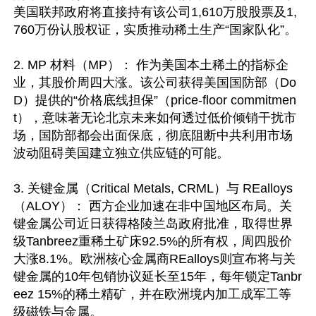
美国联邦政府将直接持有该公司1,610万股股票及1,
760万份认股权证，实质推动稀土生产“国家队化”。

2. MP 材料（MP）： 作为美国本土稀土的指标企
业，其股价周四大涨。该公司获得美国国防部（Do
D）提供的“价格底线担保”（price-floor commitmen
t），意味著无论北京未来如何透过低价倾销干扰市
场，国防部都会出面保底，彻底阻断中共利用市场
波动阻碍美国建立独立供应链的可能。

3. 关键金属（Critical Metals, CRML）与 REalloys
（ALOY）： 西方企业加速在非中国地区布局。关
键金属公司近日获得格陵兰岛政府批准，取得世界
级Tanbreez重稀土矿床92.5%的所有权，周四股价
大涨8.1%。欧洲核心金属商REalloys则宣布将与关
键金属的10年包销协议延长至15年，每年锁定Tanbr
eez 15%的稀土精矿，并在欧洲境内加工成军工等
级磁铁与金属。
