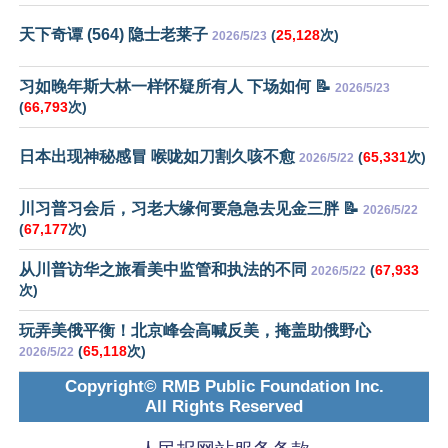
天下奇谭 (564) 隐士老莱子
(
25,128
次)
2026/5/23
习如晚年斯大林一样怀疑所有人 下场如何 📝
2026/5/23
(
66,793
次)
日本出现神秘感冒 喉咙如刀割久咳不愈
(
65,331
次)
2026/5/22
川习普习会后，习老大缘何要急急去见金三胖 📝
2026/5/22
(
67,177
次)
从川普访华之旅看美中监管和执法的不同
(
67,933
2026/5/22
次)
玩弄美俄平衡！北京峰会高喊反美，掩盖助俄野心
(
65,118
次)
2026/5/22
Copyright© RMB Public Foundation Inc.
All Rights Reserved