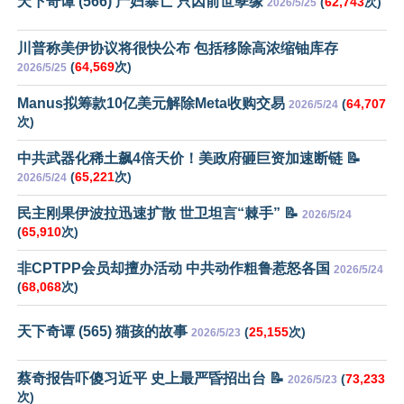
天下奇谭 (566) 产妇暴亡 只因前世孽缘
(
62,743
次)
2026/5/25
川普称美伊协议将很快公布 包括移除高浓缩铀库存
(
64,569
次)
2026/5/25
Manus拟筹款10亿美元解除Meta收购交易
(
64,707
2026/5/24
次)
中共武器化稀土飙4倍天价！美政府砸巨资加速断链 📝
(
65,221
次)
2026/5/24
民主刚果伊波拉迅速扩散 世卫坦言“棘手” 📝
2026/5/24
(
65,910
次)
非CPTPP会员却擅办活动 中共动作粗鲁惹怒各国
2026/5/24
(
68,068
次)
天下奇谭 (565) 猫孩的故事
(
25,155
次)
2026/5/23
蔡奇报告吓傻习近平 史上最严昏招出台 📝
(
73,233
2026/5/23
次)