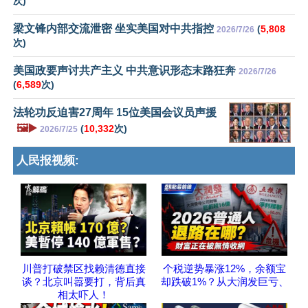
次)
梁文锋内部交流泄密 坐实美国对中共指控
(
5,808
2026/7/26
次)
美国政要声讨共产主义 中共意识形态末路狂奔
2026/7/26
(
6,589
次)
法轮功反迫害27周年 15位美国会议员声援
🖼️▶️
(
10,332
次)
2026/7/25
人民报视频:
川普打破禁区找赖清德直接
个税逆势暴涨12%，余额宝
谈？北京叫嚣要打，背后真
却跌破1%？从大润发巨亏、
相太吓人！