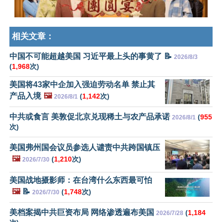
相关文章：
中国不可能超越美国 习近平最上头的事黄了 📝
2026/8/3
(
1,968
次)
美国将43家中企加入强迫劳动名单 禁止其
产品入境
🖼️
(
1,142
次)
2026/8/1
中共或食言 美敦促北京兑现稀土与农产品承诺
(
955
2026/8/1
次)
美国弗州国会议员参选人谴责中共跨国镇压
🖼️
(
1,210
次)
2026/7/30
美国战地摄影师：在台湾什么东西最可怕
🖼️
📝
(
1,748
次)
2026/7/30
美档案揭中共巨资布局 网络渗透遍布美国
(
1,184
2026/7/28