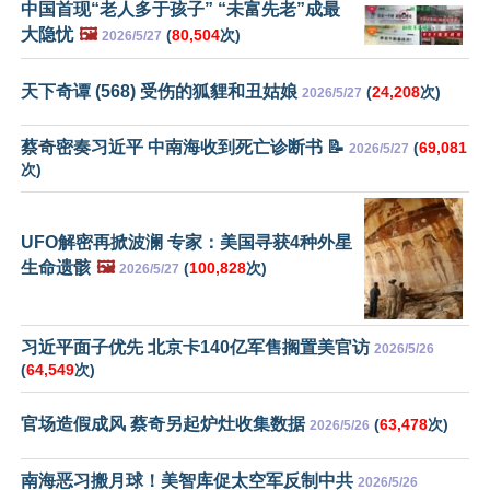
中国首现“老人多于孩子” “未富先老”成最
大隐忧
🖼️
(
80,504
次)
2026/5/27
天下奇谭 (568) 受伤的狐貍和丑姑娘
(
24,208
次)
2026/5/27
蔡奇密奏习近平 中南海收到死亡诊断书 📝
(
69,081
2026/5/27
次)
UFO解密再掀波澜 专家：美国寻获4种外星
生命遗骸
🖼️
(
100,828
次)
2026/5/27
习近平面子优先 北京卡140亿军售搁置美官访
2026/5/26
(
64,549
次)
官场造假成风 蔡奇另起炉灶收集数据
(
63,478
次)
2026/5/26
南海恶习搬月球！美智库促太空军反制中共
2026/5/26