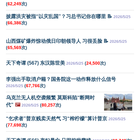
(
62,249
次)
披露洪灾被指“以灾乱国”？习总书记你在哪里 📝
2026/5/25
(
66,386
次)
山西煤矿爆炸惊动俄日印朝领导人 习很丢脸 📝
2026/5/25
(
65,569
次)
天下奇谭 (567) 东汉陈世美
(
24,500
次)
2026/5/25
李强出手取消户籍？国务院这一动作释放什么信号
(
67,766
次)
2026/5/25
乌克兰无人机空袭频繁 莫斯科陷“断网时
代”
🖼️
(
80,257
次)
2026/5/25
“乞求者”普京贱卖天然气 习“榨柠檬”算计普京
2026/5/25
(
77,698
次)