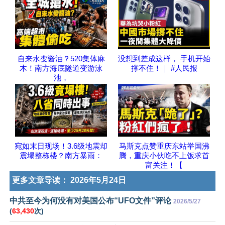
自来水变酱油？520集体麻
没想到差成这样， 手机开始
木！南方海底隧道变游泳
撑不住！｜ #人民报
池，
宛如末日现场！3.6级地震却
马斯克点赞重庆东站举国沸
震塌整栋楼？南方暴雨：
腾，重庆小伙吃不上饭求首
富关注！【
更多文章导读：
2026年5月24日
中共至今为何没有对美国公布“UFO文件”评论
2026/5/27
(
63,430
次)