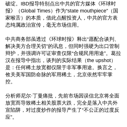
破绽。IBD报导特别点出中共的官方媒体《环球时
报》（Global Times）作为“state mouthpiece”（国
家喉舌）的本质，借此点醒投资人，中共的官方表
态纯属政治宣传，毫无市场信用。

中共商务部虽透过《环球时报》释出“愿配合谈判、
解决美方合理关切”的讯息，但同时强硬为出口管制
辩护，并强调许可证审查仅限“合规民用用途”。葛拉
汉在报导中指出，谈判的实际结果（the upshot）
是：任何稀土放宽都仅限于非军事用途。换言之，
攸关美军国防命脉的军用稀土，北京依然牢牢掌
控。

分析师尼尔·丁曼痛批，先前市场因误信北京将全面
放宽而导致稀土相关股票大跌，完全是落入中共外
宣陷阱，对过度炒作的报导产生了“不公正的过度反
应”。
