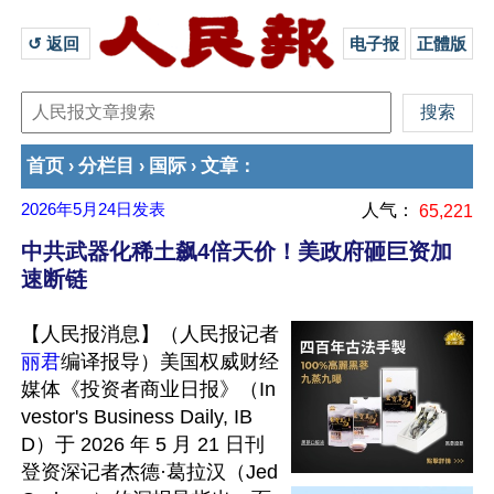
↺ 返回 
电子报
正體版
首页
分栏目
国际
文章
›
›
›
：
2026年5月24日
发表
人气：
65,221
中共武器化稀土飙4倍天价！美政府砸巨资加
速断链
【人民报消息】（人民报记者
丽君
编译报导）美国权威财经
媒体《投资者商业日报》（In
vestor's Business Daily, IB
D）于 2026 年 5 月 21 日刊
登资深记者杰德·葛拉汉（Jed 