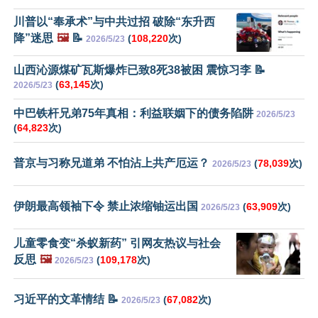
川普以“奉承术”与中共过招 破除“东升西
降”迷思
🖼️
📝
(
108,220
次)
2026/5/23
山西沁源煤矿瓦斯爆炸已致8死38被困 震惊习李 📝
(
63,145
次)
2026/5/23
中巴铁杆兄弟75年真相：利益联姻下的债务陷阱
2026/5/23
(
64,823
次)
普京与习称兄道弟 不怕沾上共产厄运？
(
78,039
次)
2026/5/23
伊朗最高领袖下令 禁止浓缩铀运出国
(
63,909
次)
2026/5/23
儿童零食变“杀蚁新药” 引网友热议与社会
反思
🖼️
(
109,178
次)
2026/5/23
习近平的文革情结 📝
(
67,082
次)
2026/5/23