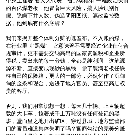
个身上挂著“省人大代表、省劳动模范”一堆政治头衔
的百亿煤老板，他冒著巨大风险，搞人脸识别作
假、隐瞒下井人数、伪造阴阳图纸、篡改监控数
据，他到底有什么底牌？

我们来揭开整个体制分赃的遮羞布。不入账的煤，
在行业里叫“黑煤”。它意味著不需要经过企业任何合
规审计，更不需要交纳高昂的国家资源税和企业所
得税，卖出来的每一分钱，全都是纯利润。这笔源
源不断、直接变成现钞的黑钱，除了装满老板任铁
柱自己的保险箱，更大的一部分，必然化作了沉甸
甸的金条和现金，送进了地方官员、甚至更高层权
贵的客厅。

否则，我们用常识想一想，每天几十辆、上百辆超
载的大卡车，拉著成千上万吨没有任何登记的黑
煤，堂而皇之地开出矿区、穿过县城，地方监管部
门的官员难道集体失明了吗？官商勾结的完美分赃