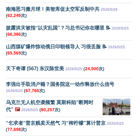
南海恶习搬月球！美智库促太空军反制中共
2026/5/26
(
62,249
次)
披露洪灾被指“以灾乱国”？习总书记你在哪里 📝
2026/5/25
(
66,386
次)
山西煤矿爆炸惊动俄日印朝领导人 习很丢脸 📝
2026/5/25
(
65,569
次)
天下奇谭 (567) 东汉陈世美
(
24,500
次)
2026/5/25
李强出手取消户籍？国务院这一动作释放什么信号
(
67,766
次)
2026/5/25
乌克兰无人机空袭频繁 莫斯科陷“断网时
代”
🖼️
(
80,257
次)
2026/5/25
“乞求者”普京贱卖天然气 习“榨柠檬”算计普京
2026/5/25
(
77,698
次)