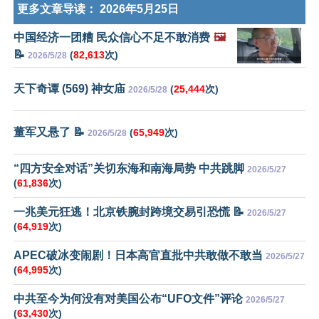
更多文章导读：
2026年5月25日
中国经济一团糟 民众信心不足不敢消费
🖼️
📝
(
82,613
次)
2026/5/28
天下奇谭 (569) 神女庙
(
25,444
次)
2026/5/28
董军又悬了 📝
(
65,949
次)
2026/5/28
“四方安全对话”关切东海和南海局势 中共跳脚
2026/5/27
(
61,836
次)
一兆美元狂逃！北京铁腕封跨境交易引恐慌 📝
2026/5/27
(
64,919
次)
APEC破冰变闹剧！日本高官直批中共敢做不敢当
2026/5/27
(
64,995
次)
中共至今为何没有对美国公布“UFO文件”评论
2026/5/27
(
63,430
次)