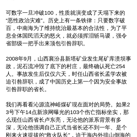
可数字一旦冲破100，性质就演变成了天塌下来的
“恶性政治灾难”。历史上有一条铁律：只要数字破
百，中南海为了维持统治最基本的合法性，为了平
息全体国民滔天的怒火，就必须挥泪斩马谡，强令
省部级一把手出来顶包引咎辞职。

2008年9月，山西襄汾县新塔矿业发生尾矿库溃坝事
故，泥石流冲毁了底下的村庄，最终确认死亡254
人。事故发生后仅仅六天，时任山西省长孟学农被
迫引咎辞职，成了中国历史上第一个因为安全事故
引咎辞职的省长。

我们再看看沁源流神峪煤矿现在面对的局势。如果2
3号下午14点新浪网曝光的103个伤亡指标坐实，那
么现任山西省长卢东亮，无论他的派系背景有多
深，无论他强调自己正式当省长还不到一年、是个
刚来火速提拔的“救火队长”，迫于海内外排山倒海的