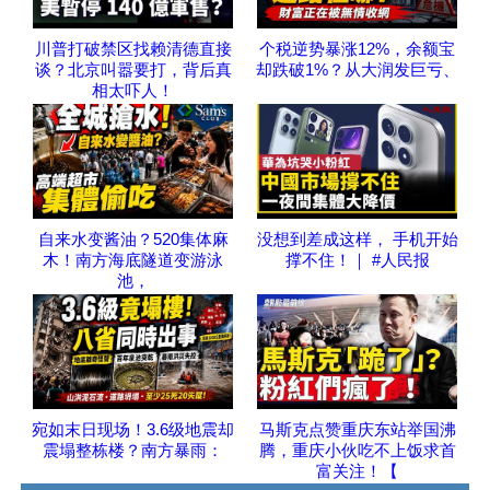
川普打破禁区找赖清德直接
个税逆势暴涨12%，余额宝
谈？北京叫嚣要打，背后真
却跌破1%？从大润发巨亏、
相太吓人！
自来水变酱油？520集体麻
没想到差成这样， 手机开始
木！南方海底隧道变游泳
撑不住！｜ #人民报
池，
宛如末日现场！3.6级地震却
马斯克点赞重庆东站举国沸
震塌整栋楼？南方暴雨：
腾，重庆小伙吃不上饭求首
富关注！【