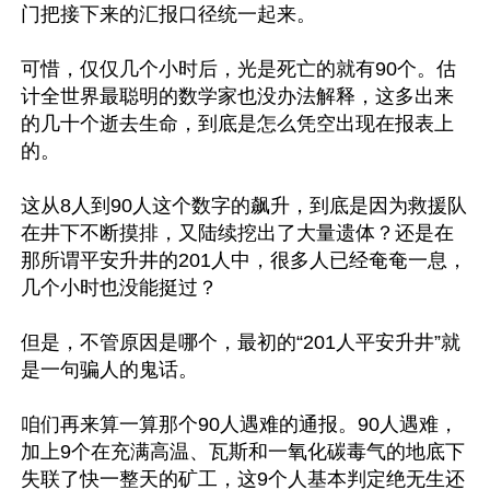
门把接下来的汇报口径统一起来。

可惜，仅仅几个小时后，光是死亡的就有90个。估
计全世界最聪明的数学家也没办法解释，这多出来
的几十个逝去生命，到底是怎么凭空出现在报表上
的。

这从8人到90人这个数字的飙升，到底是因为救援队
在井下不断摸排，又陆续挖出了大量遗体？还是在
那所谓平安升井的201人中，很多人已经奄奄一息，
几个小时也没能挺过？

但是，不管原因是哪个，最初的“201人平安升井”就
是一句骗人的鬼话。

咱们再来算一算那个90人遇难的通报。90人遇难，
加上9个在充满高温、瓦斯和一氧化碳毒气的地底下
失联了快一整天的矿工，这9个人基本判定绝无生还