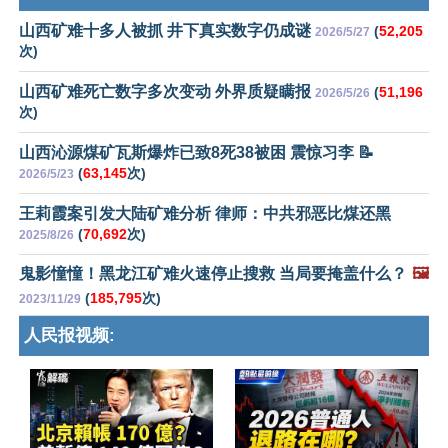
山西矿难十多人被抓 井下真实数字仍成谜
(
52,205
2026/5/27
次)
山西矿难死亡数字多次变动 外界质疑瞒报
(
51,196
2026/5/26
次)
山西沁源煤矿瓦斯爆炸已致8死38被困 震惊习李 📝
(
63,145
次)
2026/5/23
王莉霞案引发大陆矿难分析 律师：中共邪恶比煤还黑
(
70,692
次)
2025/8/26
鬼影憧憧！黑龙江矿难火速停止搜救 当局要掩盖什么？
🖼️
(
185,795
次)
2023/11/29
人民报视频: