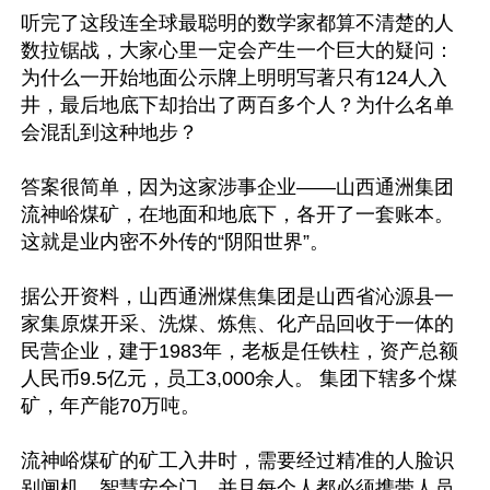
听完了这段连全球最聪明的数学家都算不清楚的人
数拉锯战，大家心里一定会产生一个巨大的疑问：
为什么一开始地面公示牌上明明写著只有124人入
井，最后地底下却抬出了两百多个人？为什么名单
会混乱到这种地步？ 

答案很简单，因为这家涉事企业——山西通洲集团
流神峪煤矿，在地面和地底下，各开了一套账本。
这就是业内密不外传的“阴阳世界”。

据公开资料，山西通洲煤焦集团是山西省沁源县一
家集原煤开采、洗煤、炼焦、化产品回收于一体的
民营企业，建于1983年，老板是任铁柱，资产总额
人民币9.5亿元，员工3,000余人。 集团下辖多个煤
矿，年产能70万吨。

流神峪煤矿的矿工入井时，需要经过精准的人脸识
别闸机、智慧安全门，并且每个人都必须携带人员