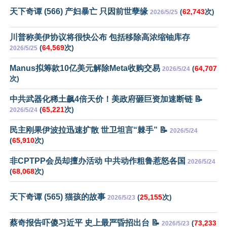
天下奇谭 (566) 产妇暴亡 只因前世孽缘
(
62,743
次)
2026/5/25
川普称美伊协议将很快公布 包括移除高浓缩铀库存
(
64,569
次)
2026/5/25
Manus拟筹款10亿美元解除Meta收购交易
(
64,707
2026/5/24
次)
中共武器化稀土飙4倍天价！美政府砸巨资加速断链 📝
(
65,221
次)
2026/5/24
民主刚果伊波拉迅速扩散 世卫坦言“棘手” 📝
2026/5/24
(
65,910
次)
非CPTPP会员却擅办活动 中共动作粗鲁惹怒各国
2026/5/24
(
68,068
次)
天下奇谭 (565) 猫孩的故事
(
25,155
次)
2026/5/23
蔡奇报告吓傻习近平 史上最严昏招出台 📝
(
73,233
2026/5/23