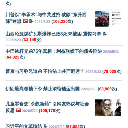
次)
川普以“奉承术”与中共过招 破除“东升西
降”迷思
🖼️
📝
(
108,220
次)
2026/5/23
山西沁源煤矿瓦斯爆炸已致8死38被困 震惊习李 📝
(
63,145
次)
2026/5/23
中巴铁杆兄弟75年真相：利益联姻下的债务陷阱
2026/5/23
(
64,823
次)
普京与习称兄道弟 不怕沾上共产厄运？
(
78,039
次)
2026/5/23
伊朗最高领袖下令 禁止浓缩铀运出国
(
63,909
次)
2026/5/23
儿童零食变“杀蚁新药” 引网友热议与社会
反思
🖼️
(
109,178
次)
2026/5/23
习近平的文革情结 📝
(
67,082
次)
2026/5/23