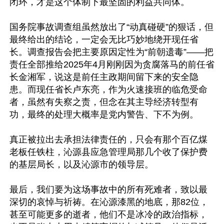
闭环，才是这个体制下最坚固的利益共同体。

国务院事故调查组虽然放出了“动真碰硬”的狠话，但
最终给出的结论，一定会无比巧妙地绕开现任省
长。调查报告会把主要原因定性为“前朝遗毒”——把
责任全部推给2025年4月刚刚因为贪腐落马的前任省
长金湘军，说这是前任主政期间留下来的安全隐
患。而现任省长卢东亮，作为火速接班的临危受命
者，虽然有失察之责，但念在其主导经济转型有
功，最终的处理大概率是党内警告、下不为例。

真正被拉出去承担法律责任的，只会有那个百亿煤
老板任铁柱，沁源县应急管理局那几个收了保护费
的基层局长，以及沁源市的领导层。

最后，我们要为这场事故中的所有死难者，致以最
深切的哀悼与祈祷。在沁源漆黑的地底，那82位，
甚至可能更多的逝者，他们不是冰冷的政治指标，