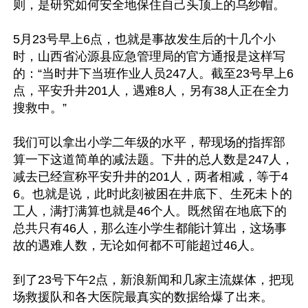
则，是研究如何安全地保住自己头顶上的乌纱帽。

5月23号早上6点，也就是事故发生后的十几个小
时，山西省沁源县应急管理局的官方通报是这样写
的：“当时井下当班作业人员247人。截至23号早上6
点，平安升井201人，遇难8人，另有38人正在全力
搜救中。”

我们可以拿出小学二年级的水平，帮现场的指挥部
算一下这道简单的减法题。下井的总人数是247人，
减去已经宣称平安升井的201人，两者相减，等于4
6。也就是说，此时此刻被困在井底下、生死未卜的
工人，满打满算也就是46个人。既然留在地底下的
总共只有46人，那么连小学生都能计算出，这场事
故的遇难人数，无论如何都不可能超过46人。

到了23号下午2点，新浪新闻和几家主流媒体，把现
场救援队和各大医院最真实的数据给爆了出来。
