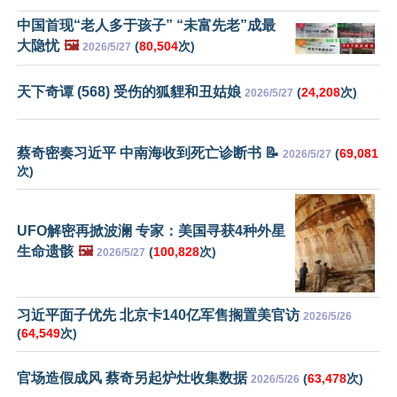
中国首现“老人多于孩子” “未富先老”成最
大隐忧
🖼️
(
80,504
次)
2026/5/27
天下奇谭 (568) 受伤的狐貍和丑姑娘
(
24,208
次)
2026/5/27
蔡奇密奏习近平 中南海收到死亡诊断书 📝
(
69,081
2026/5/27
次)
UFO解密再掀波澜 专家：美国寻获4种外星
生命遗骸
🖼️
(
100,828
次)
2026/5/27
习近平面子优先 北京卡140亿军售搁置美官访
2026/5/26
(
64,549
次)
官场造假成风 蔡奇另起炉灶收集数据
(
63,478
次)
2026/5/26