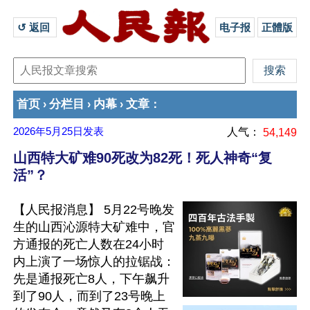
↺ 返回 
电子报
正體版
首页
分栏目
内幕
文章
›
›
›
：
2026年5月25日
发表
人气：
54,149
山西特大矿难90死改为82死！死人神奇“复
活”？
【人民报消息】 5月22号晚发
生的山西沁源特大矿难中，官
方通报的死亡人数在24小时
内上演了一场惊人的拉锯战：
先是通报死亡8人，下午飙升
到了90人，而到了23号晚上