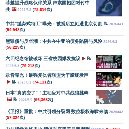
菲越提升战略伙伴关系 声索国抱团对付中
共
🖼️
(
72,616
次)
2026/6/3
中共“抛弃式特工”曝光：被捕后立刻遭北京切割 📝
2026/6/3
(
54,948
次)
熊猫债与反华潮：中共在中亚的债务陷阱与风险
2026/6/3
(
56,229
次)
六四纪念馆被破坏 三省校园爆发抗议
▶️
📝
(
79,218
次)
2026/6/3
录音曝光！最强复仇者联盟为于朦胧发声
▶️
📝
(
74,111
次)
2026/6/2
日本“真的变了”！主动应对中共战狼挑衅
🖼️
📝
(
96,363
次)
2026/6/2
《卫报》重批：中共引领分裂网 数位极权海啸来临
2026/6/2
(
57,324
次)