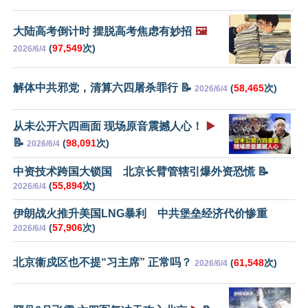
大陆高考倒计时 摆脱高考焦虑有妙招
🖼️
(
97,549
次)
2026/6/4
解体中共邪党，清算六四屠杀罪行 📝
(
58,465
次)
2026/6/4
从未公开六四画面 现场原音震撼人心！
▶️
📝
(
98,091
次)
2026/6/4
中资技术跨国大锁国 北京长臂管辖引爆外资恐慌 📝
(
55,894
次)
2026/6/4
伊朗战火推升美国LNG暴利 中共堡垒经济代价惨重
(
57,906
次)
2026/6/4
北京衞戍区也不提“习主席” 正常吗？
(
61,548
次)
2026/6/4