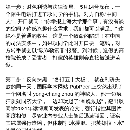
第一步：财色利诱与法律设局。 5月14号深夜，一
个陌生电话打进了耿同学的手机。对方自称“中间
人”，开口就问：“你举报上海大学那个事，有没有谈
的空间？你感兴趣什么需求，我们都可以满足。” 这
绝不是普通的收买，这是一个致命的陷阱！在中国
的司法实践中，如果耿同学此时开口要一笔钱，对
方转手就会以“敲诈勒索罪”报警。到时候，造假的高
校院长成了受害者，打假的英雄则会直接被送进监
狱。

第二步：反向抹黑，“各打五十大板”。 就在利诱失
败的同一天，国际学术网站 PubPeer 上突然出现了
一个网名叫 yong-chang zhou 的神秘人。他一边疯
狂质疑同济大学，一边却玩起了“围魏救赵”，翻出耿
同学2021年读博期间发表的论文，强行指控其图片
高度相似。尽管业内专业人士随后迅速驳回，证实
其纯属强行造谣，但体制“把水搅混、把英雄拉下水”