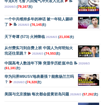
罕见6月飞雪 六四冤气冲天攻入北京
▶️
📝
(
79,167
次)
2026/6/3
一个中共维持多年的神话 被一年轻人砸碎
了
▶️
📝
(
76,145
次)
2026/6/3
天下奇谭 (573) 火神降临
(
21,036
次)
2026/6/3
从付费实习到自费上班 中国人为何明知火
坑还往里跳？
▶️
(
74,553
次)
2026/6/3
中国高考人数连年下降 突显学历贬值冲击 📝
2026/6/3
(
61,181
次)
华为问界M9USV地表最强？能救杨兰兰吗
？
▶️
(
74,320
次)
2026/6/3
美国与北京接触 每次都会提黄岩岛问题
(
57,262
次)
2026/6/3