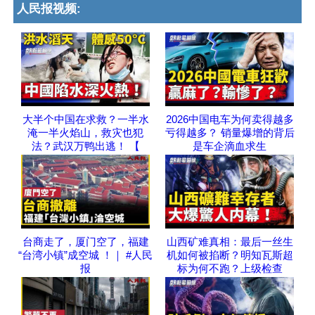
人民报视频:
大半个中国在求救？一半水
2026中国电车为何卖得越多
淹一半火焰山，救灾也犯
亏得越多？ 销量爆增的背后
法？武汉万鸭出逃！ 【
是车企滴血求生
台商走了，厦门空了，福建
山西矿难真相：最后一丝生
“台湾小镇”成空城 ！｜ #人民
机如何被掐断？明知瓦斯超
报
标为何不跑？上级检查