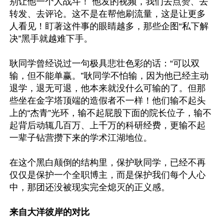
别让他一个人战斗！ 他发的视频，我们去点赞、去
转发、去评论。这不是在帮他刷流量，这是让更多
人看见！盯著这件事的眼睛越多，那些企图“私下解
决”黑手就越难下手。

耿同学曾经说过一句极具悲壮色彩的话：“可以双
输，但不能单赢。”耿同学不怕输，因为他已经主动
退学，退无可退，他本来就没什么可输的了。但那
些坐在金字塔顶端的造假者不一样！他们输不起头
上的“杰青”光环，输不起屁股下面的院长位子，输不
起背后动辄几百万、上千万的科研经费，更输不起
一辈子钻营攒下来的学术江湖地位。

在这个黑白颠倒的结构里，保护耿同学，已经不再
仅仅是保护一个全职博主，而是保护我们每个人心
中，那团还没被现实完全熄灭的正义感。

来自大洋彼岸的对比