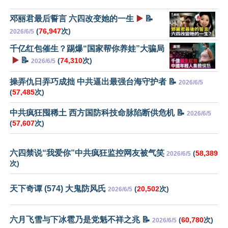
邓丽君最后誓言 六四改变她的一生
▶️
📝
(
76,947
次)
2026/6/5
千亿红包催生？踢爆“国家帮你养娃”大骗局
▶️
📝
(
74,310
次)
2026/6/5
操弄仇日弄巧成拙 中共逼出最强台海守护者 📝
2026/6/5
(
57,485
次)
中共疯狂囤稀土 西方国防科技命脉陷断供危机 📝
2026/6/5
(
57,607
次)
六四禁说“我爱你”中共疯狂监控网友被气笑
(
58,389
2026/6/5
次)
天下奇谭 (574) 大鬼防风氏
(
20,502
次)
2026/6/5
六月飞雪与下冰雹乃是党魁不祥之兆 📝
(
60,780
次)
2026/6/5