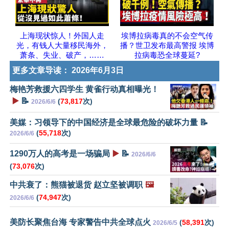
上海现状惊人！外国人走
埃博拉病毒真的不会空气传
光，有钱人大量移民海外，
播？世卫发布最高警报 埃博
萧条、失业、破产，……
拉病毒恐全球蔓延?
更多文章导读：
2026年6月3日
梅艳芳救援六四学生 黄雀行动真相曝光！
▶️
📝
(
73,817
次)
2026/6/6
美媒：习领导下的中国经济是全球最危险的破坏力量 📝
(
55,718
次)
2026/6/6
1290万人的高考是一场骗局
▶️
📝
2026/6/6
(
73,076
次)
中共衰了：熊猫被退货 赵立坚被调职
🖼️
(
74,947
次)
2026/6/6
美防长聚焦台海 专家警告中共全球点火
(
58,391
次)
2026/6/5