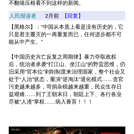
不翻墙压根看不到这样的新闻。
人民报读者
2月前
【回复】
【黑格尔】：“中国从本质上看是没有历史的，它
只是君主覆灭的一再重复而已，任何进步都不可
能从中产生。”
【中国历史兴亡反复之周期律】暴力夺取政权
后，统治者承袭“打江山、坐江山”的野蛮思维，仍
旧采用“官本位”剥削制度来治理国家，整个社会又
处于“人治”状态，重演“逆淘汰”退化模式……贪官
污吏越来越多，苛捐杂税越来越重，民众生存日
益艰难……到了王朝末日，朝廷上下、各行各业
尽被“人渣”掌权……病入膏肓！！！