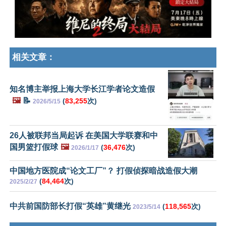
相关文章：
知名博主举报上海大学长江学者论文造假
🖼️
📝
(
83,255
次)
2026/5/15
26人被联邦当局起诉 在美国大学联赛和中
国男篮打假球
🖼️
(
36,476
次)
2026/1/17
中国地方医院成“论文工厂”？ 打假侦探暗战造假大潮
(
84,464
次)
2025/2/27
中共前国防部长打假“英雄”黄继光
(
118,565
次)
2023/5/14