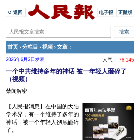
↺ 返回 
电子报
正體版
首页
分栏目
视频
文章
›
›
›
：
2026年6月3日
发表
人气：
76,145
一个中共维持多年的神话 被一年轻人砸碎了
（视频）
禁闻解密
【人民报消息】在中国的大陆
学术界，有一个维持了多年的
神话，被一个年轻人彻底砸碎
了。 
