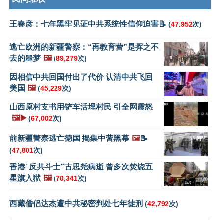
王春彦：七年黑牢见证中共系统性信仰迫害📝
(
47,952
次)
逃亡欧洲的新疆警察：“再教育营”是挥之不
去的噩梦
🖼️
(
89,279
次)
因相信中共回国付出了代价 认清中共飞回
美国
🖼️
(
45,229
次)
山西原村支书用铲车活埋村民 引全网震怒
🖼️▶️
(
67,002
次)
前新疆警察逃亡德国 揭集中营黑幕
🖼️
📝
(
47,801
次)
香港“反共斗士”古思尧病逝 曾多次焚烧五
星旗入狱
🖼️
(
70,341
次)
西藏僧侣达杰遭中共秘密判处七年徒刑
(
42,792
次)