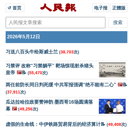
↺ 首页 
电子报
正體版
2026年5月12日
习送八百头牛给斯威士兰
(
38,703
次)
习禁评 改称“习禁躺平” 靶场惊现射杀猪头
皇帝
🖼️
📝
(
55,470
次)
两任前防长同日判死缓 中共军报强调“绝不能有二心”
🖼️
📝
(
37,911
次)
瓜达拉哈拉政要赞神韵 墨西哥16场圆满落
幕
🖼️
(
49,256
次)
虚假的生命线：中伊铁路贸易背后的经济算计📝
(
49,408
次)