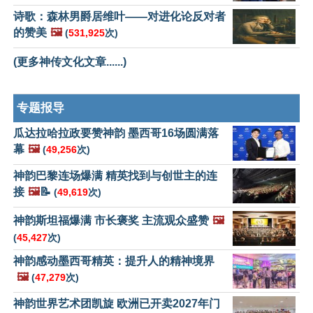
诗歌：森林男爵居维叶——对进化论反对者
的赞美
🖼️
(
531,925
次)
(更多神传文化文章......)
专题报导
瓜达拉哈拉政要赞神韵 墨西哥16场圆满落
幕
🖼️
(
49,256
次)
神韵巴黎连场爆满 精英找到与创世主的连
接
🖼️
📝
(
49,619
次)
神韵斯坦福爆满 市长褒奖 主流观众盛赞
🖼️
(
45,427
次)
神韵感动墨西哥精英：提升人的精神境界
🖼️
(
47,279
次)
神韵世界艺术团凯旋 欧洲已开卖2027年门