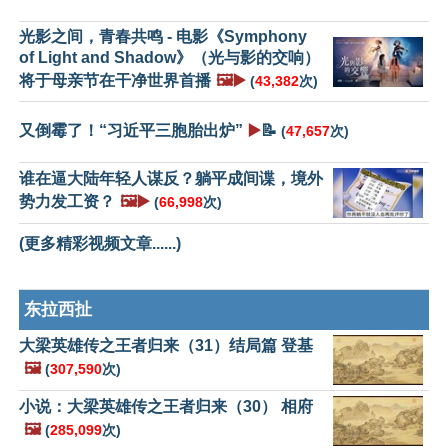
光影之间，青春共鸣 - 电影《Symphony
of Light and Shadow》（光与影的交响）
将于母亲节在干净世界首播
🖼️▶️
(
43,382
次)
又倒霉了！“习近平三胞胎出炉”
▶️
📝
(
47,657
次)
谁在逼大陆年轻人谋反？躺平成间谍，境外
势力发工资？
🖼️▶️
(
66,998
次)
(更多精彩视频文章......)
东拉西扯
大梁英雄传之王者归来（31）结局篇 登基
🖼️
(
307,590
次)
小说：大梁英雄传之王者归来（30） 相府
🖼️
(
285,099
次)