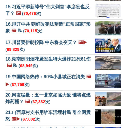
15.习近平添新绰号“伟大剁首”李彦宏也反
了？
🖼️
(
70,476
次)
16.甩开中共 朝鲜改宪法塑造“正常国家”形
象
🖼️
📝
(
70,115
次)
17.川普要伊朗投降 中东将会变天？
🖼️▶️
(
69,829
次)
18.湖南浏阳烟花厰发生特大爆炸21死61伤
🖼️
📝
(
68,949
次)
19.中国网络热传：90%小县城正在消失
🖼️
▶️
(
67,759
次)
20.网友猛批：五一北京如临大敌 谁将点燃
炸药桶？
🖼️
(
67,382
次)
21.山西原村支书用铲车活埋村民 引全网震
怒
🖼️▶️
(
67,002
次)