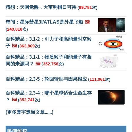
猜想：天网觉醒，大审判指日可待
(
89,781
次)
奇闻：星际彗星3I/ATLAS是外星飞船
🖼️
(
249,018
次)
百科精品：3.1-2：引力子和高能量时空粒
子
🖼️
(
363,869
次)
百科精品：3.1-1：物质粒子和能量子有相
同的来源吗？
🖼️
(
352,758
次)
百科精品：2.3-5：轮回转世与因果报应
(
111,061
次)
百科精品：2.3-4：哪个星球适合生命生存
？
🖼️
(
352,741
次)
(更多寰宇遨游文章......)
民间维权