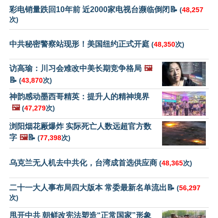
彩电销量跌回10年前 近2000家电视台濒临倒闭📝
(
48,257
次)
中共秘密警察站现形！美国纽约正式开庭
(
48,350
次)
访高瑜：川习会难改中美长期竞争格局
🖼️
📝
(
43,870
次)
神韵感动墨西哥精英：提升人的精神境界
🖼️
(
47,279
次)
浏阳烟花厰爆炸 实际死亡人数远超官方数
字
🖼️
📝
(
77,398
次)
乌克兰无人机去中共化，台湾成首选供应商
(
48,365
次)
二十一大人事布局四大版本 常委最新名单流出📝
(
56,297
次)
甩开中共 朝鲜改宪法塑造“正常国家”形象