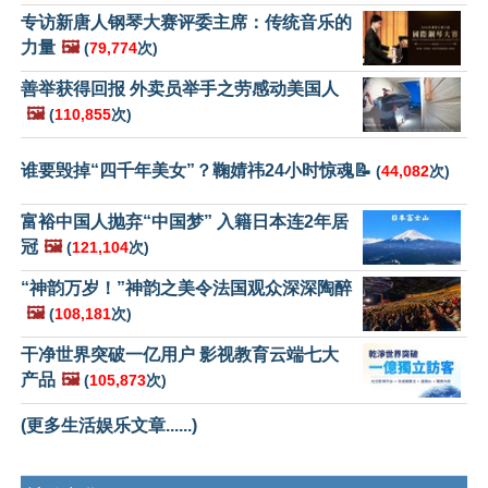
专访新唐人钢琴大赛评委主席：传统音乐的
力量
🖼️
(
79,774
次)
善举获得回报 外卖员举手之劳感动美国人
🖼️
(
110,855
次)
谁要毁掉“四千年美女”？鞠婧祎24小时惊魂📝
(
44,082
次)
富裕中国人抛弃“中国梦” 入籍日本连2年居
冠
🖼️
(
121,104
次)
“神韵万岁！”神韵之美令法国观众深深陶醉
🖼️
(
108,181
次)
干净世界突破一亿用户 影视教育云端七大
产品
🖼️
(
105,873
次)
(更多生活娱乐文章......)