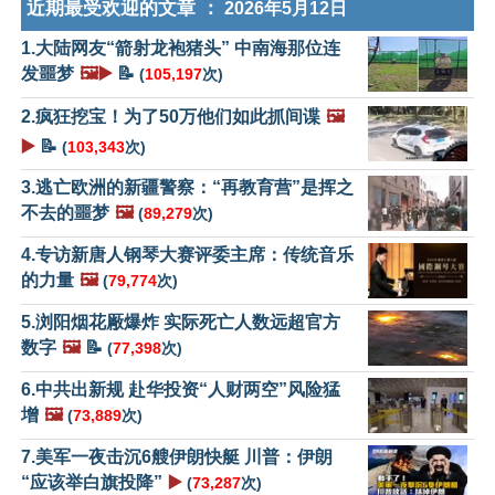
近期最受欢迎的文章 ：
2026年5月12日
1.大陆网友“箭射龙袍猪头” 中南海那位连
发噩梦
🖼️▶️
📝
(
105,197
次)
2.疯狂挖宝！为了50万他们如此抓间谍
🖼️
▶️
📝
(
103,343
次)
3.逃亡欧洲的新疆警察：“再教育营”是挥之
不去的噩梦
🖼️
(
89,279
次)
4.专访新唐人钢琴大赛评委主席：传统音乐
的力量
🖼️
(
79,774
次)
5.浏阳烟花厰爆炸 实际死亡人数远超官方
数字
🖼️
📝
(
77,398
次)
6.中共出新规 赴华投资“人财两空”风险猛
增
🖼️
(
73,889
次)
7.美军一夜击沉6艘伊朗快艇 川普：伊朗
“应该举白旗投降”
▶️
(
73,287
次)