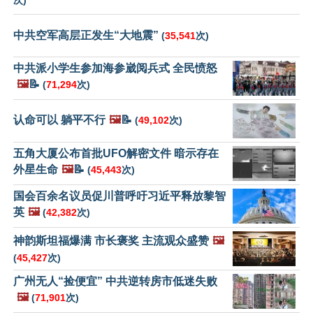
次)
中共空军高层正发生“大地震”
(
35,541
次)
中共派小学生参加海参崴阅兵式 全民愤怒
🖼️
📝
(
71,294
次)
认命可以 躺平不行
🖼️
📝
(
49,102
次)
五角大厦公布首批UFO解密文件 暗示存在
外星生命
🖼️
📝
(
45,443
次)
国会百余名议员促川普呼吁习近平释放黎智
英
🖼️
(
42,382
次)
神韵斯坦福爆满 市长褒奖 主流观众盛赞
🖼️
(
45,427
次)
广州无人“捡便宜” 中共逆转房市低迷失败
🖼️
(
71,901
次)