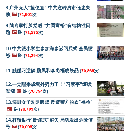
8.广州无人“捡便宜” 中共逆转房市低迷失
败
🖼️
(
71,901
次)
9.陆专家打脸党魁:“共同富裕”有结构性问
题
🖼️
📝
(
71,575
次)
10.中共派小学生参加海参崴阅兵式 全民愤
怒
🖼️
📝
(
71,294
次)
11.触碰习逆鳞 魏凤和李尚福成祭品
(
70,869
次)
12.一觉醒来成境外势力了！“习禁平”继续
发烧
🖼️
📝
(
70,754
次)
13.深圳女子劝阻吸烟 反遭警方脱衣“裸检”
🖼️
📝
(
70,705
次)
14.村镇银行“断崖式”消失 局势发出危险信
号
🖼️
(
70,608
次)