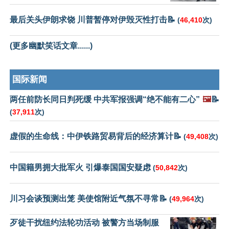
最后关头伊朗求饶 川普暂停对伊毁灭性打击📝
(
46,410
次)
(更多幽默笑话文章......)
国际新闻
两任前防长同日判死缓 中共军报强调“绝不能有二心”
🖼️
📝
(
37,911
次)
虚假的生命线：中伊铁路贸易背后的经济算计📝
(
49,408
次)
中国籍男拥大批军火 引爆泰国国安疑虑
(
50,842
次)
川习会谈预测出笼 美使馆附近气氛不寻常📝
(
49,964
次)
歹徒干扰纽约法轮功活动 被警方当场制服