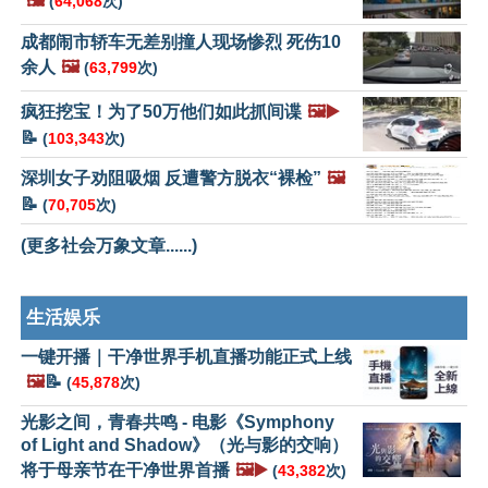
🖼️
(
64,068
次)
成都闹市轿车无差别撞人现场惨烈 死伤10
余人
🖼️
(
63,799
次)
疯狂挖宝！为了50万他们如此抓间谍
🖼️▶️
📝
(
103,343
次)
深圳女子劝阻吸烟 反遭警方脱衣“裸检”
🖼️
📝
(
70,705
次)
(更多社会万象文章......)
生活娱乐
一键开播｜干净世界手机直播功能正式上线
🖼️
📝
(
45,878
次)
光影之间，青春共鸣 - 电影《Symphony
of Light and Shadow》（光与影的交响）
将于母亲节在干净世界首播
🖼️▶️
(
43,382
次)