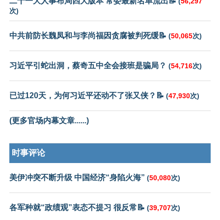
二十一大人事布局四大版本 常委最新名单流出📝
(
56,297
次)
中共前防长魏凤和与李尚福因贪腐被判死缓📝
(
50,065
次)
习近平引蛇出洞，蔡奇五中全会接班是骗局？
(
54,716
次)
已过120天，为何习近平还动不了张又侠？📝
(
47,930
次)
(更多官场内幕文章......)
时事评论
美伊冲突不断升级 中国经济“身陷火海”
(
50,080
次)
各军种就“政绩观”表态不提习 很反常📝
(
39,707
次)