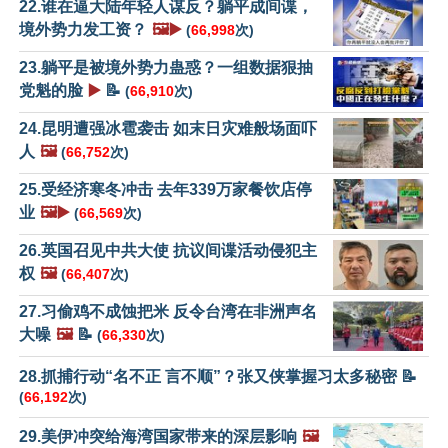
22.谁在逼大陆年轻人谋反？躺平成间谍，
境外势力发工资？
🖼️▶️
(
66,998
次)
23.躺平是被境外势力蛊惑？一组数据狠抽
党魁的脸
▶️
📝
(
66,910
次)
24.昆明遭强冰雹袭击 如末日灾难般场面吓
人
🖼️
(
66,752
次)
25.受经济寒冬冲击 去年339万家餐饮店停
业
🖼️▶️
(
66,569
次)
26.英国召见中共大使 抗议间谍活动侵犯主
权
🖼️
(
66,407
次)
27.习偷鸡不成蚀把米 反令台湾在非洲声名
大噪
🖼️
📝
(
66,330
次)
28.抓捕行动“名不正 言不顺”？张又侠掌握习太多秘密 📝
(
66,192
次)
29.美伊冲突给海湾国家带来的深层影响
🖼️