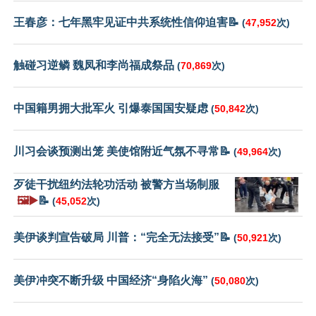
王春彦：七年黑牢见证中共系统性信仰迫害📝
(
47,952
次)
触碰习逆鳞 魏凤和李尚福成祭品
(
70,869
次)
中国籍男拥大批军火 引爆泰国国安疑虑
(
50,842
次)
川习会谈预测出笼 美使馆附近气氛不寻常📝
(
49,964
次)
歹徒干扰纽约法轮功活动 被警方当场制服
🖼️▶️
📝
(
45,052
次)
美伊谈判宣告破局 川普：“完全无法接受”📝
(
50,921
次)
美伊冲突不断升级 中国经济“身陷火海”
(
50,080
次)