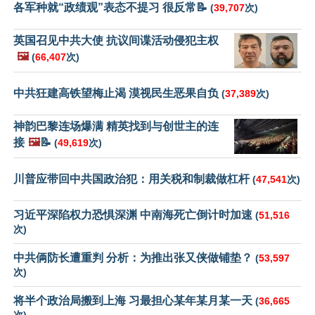
各军种就“政绩观”表态不提习 很反常📝
(
39,707
次)
英国召见中共大使 抗议间谍活动侵犯主权
🖼️
(
66,407
次)
中共狂建高铁望梅止渴 漠视民生恶果自负
(
37,389
次)
神韵巴黎连场爆满 精英找到与创世主的连
接
🖼️
📝
(
49,619
次)
川普应带回中共国政治犯：用关税和制裁做杠杆
(
47,541
次)
习近平深陷权力恐惧深渊 中南海死亡倒计时加速
(
51,516
次)
中共俩防长遭重判 分析：为推出张又侠做铺垫？
(
53,597
次)
将半个政治局搬到上海 习最担心某年某月某一天
(
36,665