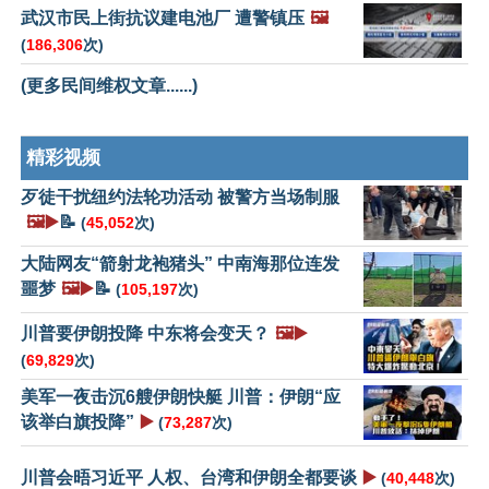
武汉市民上街抗议建电池厂 遭警镇压
🖼️
(
186,306
次)
(更多民间维权文章......)
精彩视频
歹徒干扰纽约法轮功活动 被警方当场制服
🖼️▶️
📝
(
45,052
次)
大陆网友“箭射龙袍猪头” 中南海那位连发
噩梦
🖼️▶️
📝
(
105,197
次)
川普要伊朗投降 中东将会变天？
🖼️▶️
(
69,829
次)
美军一夜击沉6艘伊朗快艇 川普：伊朗“应
该举白旗投降”
▶️
(
73,287
次)
川普会晤习近平 人权、台湾和伊朗全都要谈
▶️
(
40,448
次)