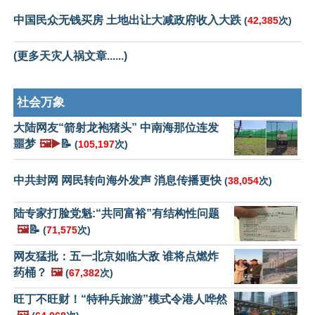
中国民众无钱买房 土地出让大减政府收入大跌
(
42,385
次)
(更多天灾人祸文章......)
社会万象
大陆网友“箭射龙袍猪头” 中南海那位连发
噩梦
🖼️▶️
📝
(
105,197
次)
中共封网 网民转向海外发声 消息传播更快
(
38,054
次)
陆专家打脸党魁:“共同富裕”有结构性问题
🖼️
📝
(
71,575
次)
网友猛批：五一北京如临大敌 谁将点燃炸
药桶？
🖼️
(
67,382
次)
旺丁不旺财！“特种兵旅游”模式令港人哗然