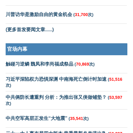
川普访华是激励自由的黄金机会
(
31,700
次)
(更多首发要闻文章......)
官场内幕
触碰习逆鳞 魏凤和李尚福成祭品
(
70,869
次)
习近平深陷权力恐惧深渊 中南海死亡倒计时加速
(
51,516
次)
中共俩防长遭重判 分析：为推出张又侠做铺垫？
(
53,597
次)
中共空军高层正发生“大地震”
(
35,541
次)