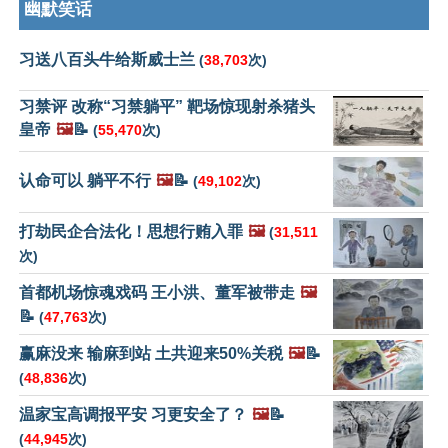
幽默笑话
习送八百头牛给斯威士兰
(
38,703
次)
习禁评 改称“习禁躺平” 靶场惊现射杀猪头
皇帝
🖼️
📝
(
55,470
次)
认命可以 躺平不行
🖼️
📝
(
49,102
次)
打劫民企合法化！思想行贿入罪
🖼️
(
31,511
次)
首都机场惊魂戏码 王小洪、董军被带走
🖼️
📝
(
47,763
次)
赢麻没来 输麻到站 土共迎来50%关税
🖼️
📝
(
48,836
次)
温家宝高调报平安 习更安全了？
🖼️
📝
(
44,945
次)