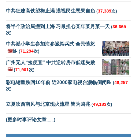
中共狂建高铁望梅止渴 漠视民生恶果自负
(
37,389
次)
将半个政治局搬到上海 习最担心某年某月某一天
(
36,665
次)
中共派小学生参加海参崴阅兵式 全民愤怒
🖼️
📝
(
71,294
次)
广州无人“捡便宜” 中共逆转房市低迷失败
🖼️
(
71,901
次)
彩电销量跌回10年前 近2000家电视台濒临倒闭📝
(
48,257
次)
立夏吹西南风与北京现火流星 皆为凶兆
(
49,183
次)
(更多时事评论文章......)