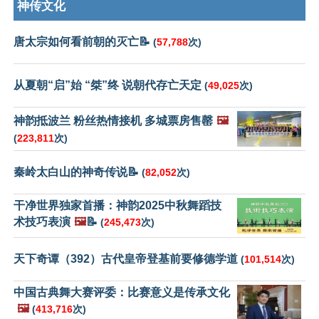
神传文化
唐太宗如何看前朝的灭亡📝
(
57,788
次)
从夏朝“启”始 “桀”终 说朝代存亡天定
(
49,025
次)
神韵抵波兰 粉丝热情接机 多城票房售罄
🖼️
(
223,811
次)
秦岭太白山的神奇传说📝
(
82,052
次)
干净世界独家首播：神韵2025中秋舞蹈技
术技巧表演
🖼️
📝
(
245,473
次)
天下奇谭（392）古代皇帝登基前要修德学道
(
101,514
次)
中国古典舞大赛评委：比赛意义是传承文化
🖼️
(
413,716
次)