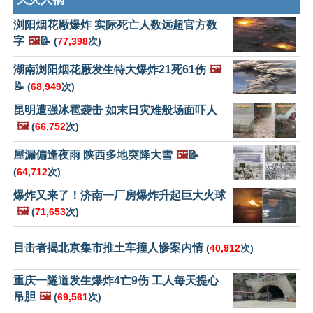
浏阳烟花厰爆炸 实际死亡人数远超官方数
字
🖼️
📝
(
77,398
次)
湖南浏阳烟花厰发生特大爆炸21死61伤
🖼️
📝
(
68,949
次)
昆明遭强冰雹袭击 如末日灾难般场面吓人
🖼️
(
66,752
次)
屋漏偏逢夜雨 陕西多地突降大雪
🖼️
📝
(
64,712
次)
爆炸又来了！济南一厂房爆炸升起巨大火球
🖼️
(
71,653
次)
目击者揭北京集市推土车撞人惨案内情
(
40,912
次)
重庆一隧道发生爆炸4亡9伤 工人每天提心
吊胆
🖼️
(
69,561
次)