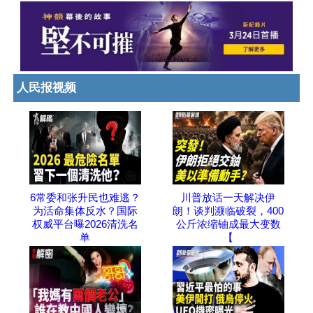
人民报视频
6常委和张升民也难逃？
川普放话一天解决伊
为活命集体反水？国际
朗！谈判濒临破裂，400
权威平台曝2026清洗名
公斤浓缩铀成最大变数
单
【