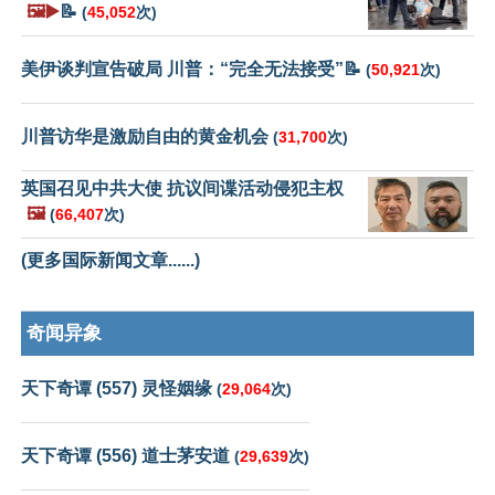
🖼️▶️
📝
(
45,052
次)
美伊谈判宣告破局 川普：“完全无法接受”📝
(
50,921
次)
川普访华是激励自由的黄金机会
(
31,700
次)
英国召见中共大使 抗议间谍活动侵犯主权
🖼️
(
66,407
次)
(更多国际新闻文章......)
奇闻异象
天下奇谭 (557) 灵怪姻缘
(
29,064
次)
天下奇谭 (556) 道士茅安道
(
29,639
次)