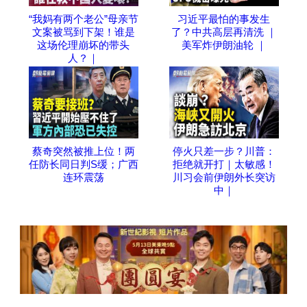
“我妈有两个老公”母亲节
习近平最怕的事发生
文案被骂到下架！谁是
了？中共高层再清洗 ｜
这场伦理崩坏的带头
美军炸伊朗油轮 ｜
人？｜
蔡奇突然被推上位！两
停火只差一步？川普：
任防长同日判S缓；广西
拒绝就开打｜太敏感！
连环震荡
川习会前伊朗外长突访
中｜