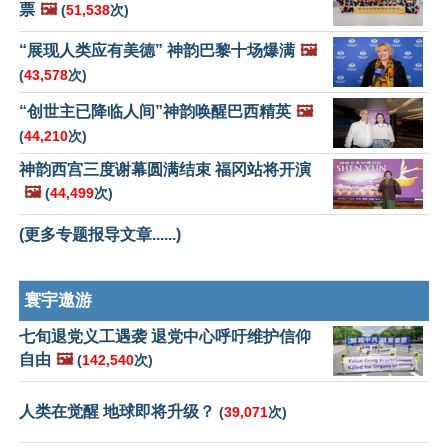
票
🖼️
(
51,538
次)
“展现人类应有美德” 神韵巴黎十场爆满
🖼️
(
43,578
次)
“创世主已降临人间”神韵唤醒巴西精英
🖼️
(
44,210
次)
神韵西宫三度谢幕圆满结束 福冈站将开演
🖼️
(
44,499
次)
(更多专题报导文章......)
寰宇遨游
七旬退党义工遇袭 退党中心呼吁维护信仰
自由
🖼️
(
142,540
次)
人类在觉醒 地球即将升级？
(
39,071
次)