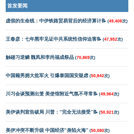
首发要闻
虚假的生命线：中伊铁路贸易背后的经济算计📝
(
49,408
次)
王春彦：七年黑牢见证中共系统性信仰迫害📝
(
47,952
次)
触碰习逆鳞 魏凤和李尚福成祭品
(
70,869
次)
中国籍男拥大批军火 引爆泰国国安疑虑
(
50,842
次)
川习会谈预测出笼 美使馆附近气氛不寻常📝
(
49,964
次)
美伊谈判宣告破局 川普：“完全无法接受”📝
(
50,921
次)
美伊冲突不断升级 中国经济“身陷火海”
(
50,080
次)