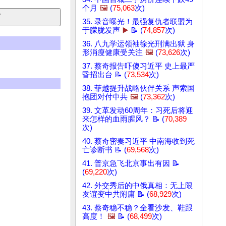
个月
🖼️
(
75,063
次)
35. 录音曝光！最强复仇者联盟为
于朦胧发声
▶️
📝 (
74,857
次)
36. 八九学运领袖徐光刑满出狱 身
形消瘦健康受关注
🖼️
(
73,626
次)
37. 蔡奇报告吓傻习近平 史上最严
昏招出台 📝 (
73,534
次)
38. 菲越提升战略伙伴关系 声索国
抱团对付中共
🖼️
(
73,362
次)
39. 文革发动60周年：习死后将迎
来怎样的血雨腥风？ 📝 (
70,389
次)
40. 蔡奇密奏习近平 中南海收到死
亡诊断书 📝 (
69,568
次)
41. 普京急飞北京事出有因 📝
(
69,220
次)
42. 外交秀后的中俄真相：无上限
友谊变中共附庸 📝 (
68,929
次)
43. 蔡奇稳不稳？全看沙发、鞋跟
高度！
🖼️
📝 (
68,499
次)