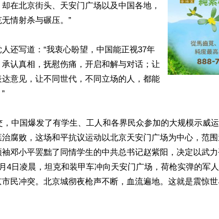
，却在北京街头、天安门广场以及中国各地，
无情射杀与碾压。”

人还写道：“我衷心盼望，中国能正视37年
，承认真相，抚慰伤痛，开启和解与对话；让
表达意见，让不同世代，不同立场的人，都能


之交，中国爆发了有学生、工人和各界民众参加的大规模示威
惩治腐败，这场和平抗议运动以北京天安门广场为中心，范围
袖邓小平罢黜了同情学生的中共总书记赵紫阳，决定以武力平
6月4日凌晨，坦克和装甲车冲向天安门广场，荷枪实弹的军
京市民冲突。北京城彻夜枪声不断，血流遍地。这就是震惊世