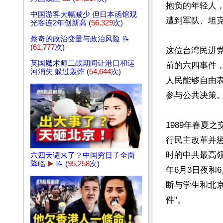
抱负的年轻人
中国游客大幅减少 但日本函馆观
遭到军队、坦克
光客连2年创新高 (
56,329
次)
蔡奇的政治变量与政治风险 📝
(
61,777
次)
这位台湾民进党
英国魔术师二战期间让港口和运
前的六四事件
河消失 躲过轰炸 (
54,644
次)
人民能够自由
参与公共决策。”
1989年春夏
行民主改革并
时的中共最高领
六四天谴来了？中国穷日子全面
降临
▶️
📝 (
95,258
次)
年6月3日夜和
断与学生和北
件"。
