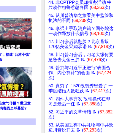
44. 非CPTPP会员却擅办活动 中
共动作粗鲁惹怒各国 (
68,363
次)
45. 从川普访华之旅看美中监管和
执法的不同 (
68,238
次)
46. 李强出手取消户籍？国务院这
一动作释放什么信号 (
68,100
次)
47. 川习会后就翻脸？北京背叛
170亿美金采购承诺 📝 (
67,819
次)
48. 川习普习会后，习老大缘何要
了，福建“台湾小镇”
急急去见金三胖 📝 (
67,476
次)
报
49. 普京与习近平正进行“表面合
作、内心算计”的会面 📝 (
67,424
次)
50. 真穷了！520没钱秀恩爱了 一
季度结婚人数狂跌 📝 (
67,417
次)
51. 四件大事齐发 改朝换代在即
会空气传播？世卫发
习是最后一任 📝 (
67,388
次)
病毒恐全球蔓延?
52. 习近平的文革情结 📝 (
67,382
次)
53. 从美国丢弃中共礼物与中共欢
迎川普说开去 📝 (
67,293
次)