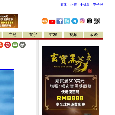
简体
-
正體
-
手机版
-
电子报
专题
寰宇
维权
视频
杂谈