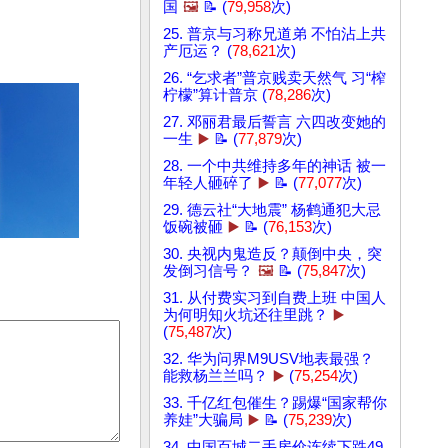
国
🖼️
📝 (
79,958
次)
25. 普京与习称兄道弟 不怕沾上共
产厄运？ (
78,621
次)
26. “乞求者”普京贱卖天然气 习“榨
柠檬”算计普京 (
78,286
次)
27. 邓丽君最后誓言 六四改变她的
一生
▶️
📝 (
77,879
次)
28. 一个中共维持多年的神话 被一
年轻人砸碎了
▶️
📝 (
77,077
次)
29. 德云社“大地震” 杨鹤通犯大忌
饭碗被砸
▶️
📝 (
76,153
次)
30. 央视内鬼造反？颠倒中央，突
发倒习信号？
🖼️
📝 (
75,847
次)
31. 从付费实习到自费上班 中国人
为何明知火坑还往里跳？
▶️
(
75,487
次)
32. 华为问界M9USV地表最强？
能救杨兰兰吗？
▶️
(
75,254
次)
33. 千亿红包催生？踢爆“国家帮你
养娃”大骗局
▶️
📝 (
75,239
次)
34. 中国百城二手房价连续下跌49