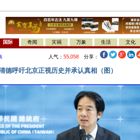
国际
奇闻
灾祸
万象
生活
文化
人气：
55,058
分享：
表
赖清德呼吁北京正视历史并承认真相（图）