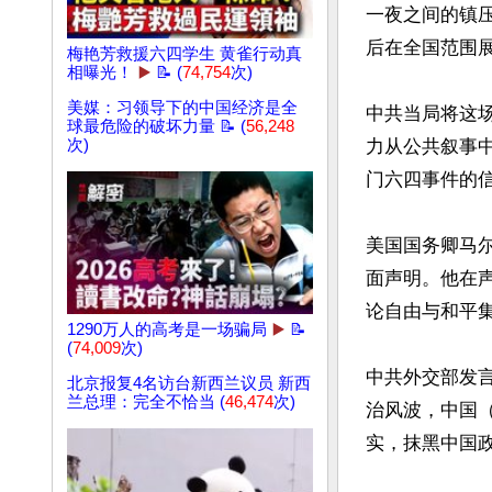
一夜之间的镇
后在全国范围展
梅艳芳救援六四学生 黄雀行动真
相曝光！
▶️
📝 (
74,754
次)
美媒：习领导下的中国经济是全
中共当局将这场
球最危险的破坏力量 📝 (
56,248
次)
力从公共叙事
门六四事件的信
美国国务卿马尔科
面声明。他在
论自由与和平集
1290万人的高考是一场骗局
▶️
📝
(
74,009
次)
中共外交部发言
北京报复4名访台新西兰议员 新西
兰总理：完全不恰当 (
46,474
次)
治风波，中国
实，抹黑中国政