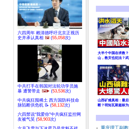
六四周年 赖清德呼吁北京正视历
史并承认真相
🖼️
(
55,058
次)
大半个中国在求救？
山，救灾也犯法？武
中共打手在韩国对法轮功学员施
暴 遭警带走
🖼️▶️
(
53,536
次)
中共疯狂囤稀土 西方国防科技命
山西矿难真相：最后
脉陷断供危机 📝 (
58,132
次)
断？明知瓦斯超标为
六四禁说“我爱你”中共疯狂监控网
友被气笑 (
58,903
次)
重庆理工副教
六月飞雪与下冰雹乃是党魁不祥