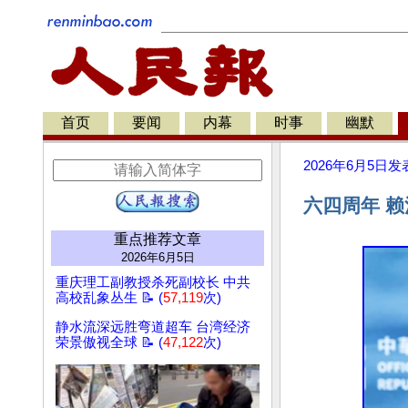
首页
要闻
内幕
时事
幽默
2026年6月5日
发
六四周年 
重点推荐文章
2026年6月5日
重庆理工副教授杀死副校长 中共
高校乱象丛生 📝 (
57,119
次)
静水流深远胜弯道超车 台湾经济
荣景傲视全球 📝 (
47,122
次)