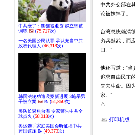
中共外交部在
论被抹掉了。

中共衰了：熊猫被退货 赵立坚被
调职
🖼️
(
75,717
次)
台湾总统赖清
穷兵黩武，而
一名美国公民认罪 承认充当中共
政权代理人 (
46,318
次)
口。”

他还写道：“
追求自由民主
失去生命。因
家。”

韩国法轮功遭袭案新进展 3施暴男
子被立案
🖼️
📝 (
51,850
次)
△
美防长聚焦台海 专家警告中共全
文章网址: http://w
球点火 (
58,918
次)
打印机版
奥运选手家庭美国会听证揭中共
跨国镇压 📝 (
49,373
次)