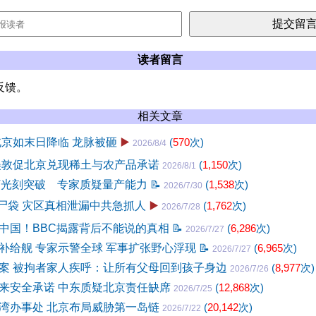
读者留言
反馈。
相关文章
北京如末日降临 龙脉被砸
▶️
(
570
次)
2026/8/4
美敦促北京兑现稀土与农产品承诺
(
1,150
次)
2026/8/1
V光刻突破 专家质疑量产能力
📝
(
1,538
次)
2026/7/30
0尸袋 灾区真相泄漏中共急抓人
▶️
(
1,762
次)
2026/7/28
中国！BBC揭露背后不能说的真相
📝
(
6,286
次)
2026/7/27
补给舰 专家示警全球 军事扩张野心浮现
📝
(
6,965
次)
2026/7/27
案 被拘者家人疾呼：让所有父母回到孩子身边
(
8,977
次)
2026/7/26
来安全承诺 中东质疑北京责任缺席
(
12,868
次)
2026/7/25
湾办事处 北京布局威胁第一岛链
(
20,142
次)
2026/7/22