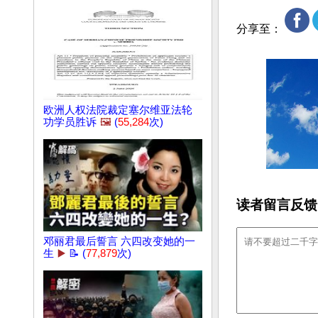
分享至：
欧洲人权法院裁定塞尔维亚法轮
功学员胜诉
🖼️
(
55,284
次)
读者留言反馈
邓丽君最后誓言 六四改变她的一
生
▶️
📝 (
77,879
次)