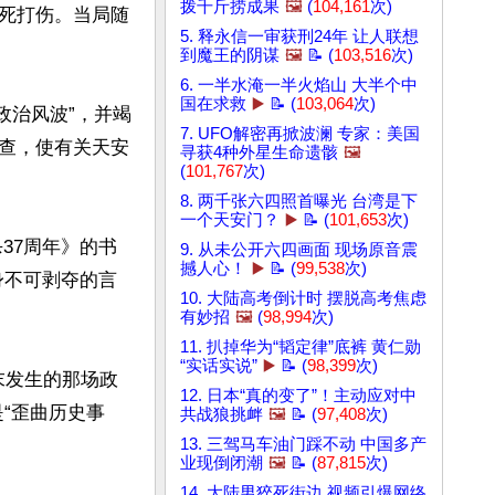
拨千斤捞成果
🖼️
(
104,161
次)
死打伤。当局随
5. 释永信一审获刑24年 让人联想
到魔王的阴谋
🖼️
📝 (
103,516
次)
6. 一半水淹一半火焰山 大半个中
国在求救
▶️
📝 (
103,064
次)
政治风波”，并竭
7. UFO解密再掀波澜 专家：美国
查，使有关天安
寻获4种外星生命遗骸
🖼️
(
101,767
次)
8. 两千张六四照首曝光 台湾是下
一个天安门？
▶️
📝 (
101,653
次)
杀37周年》的书
9. 从未公开六四画面 现场原音震
撼人心！
▶️
📝 (
99,538
次)
身不可剥夺的言
10. 大陆高考倒计时 摆脱高考焦虑
有妙招
🖼️
(
98,994
次)
11. 扒掉华为“韬定律”底裤 黄仁勋
“实话实说”
▶️
📝 (
98,399
次)
末发生的那场政
12. 日本“真的变了”！主动应对中
“歪曲历史事
共战狼挑衅
🖼️
📝 (
97,408
次)
13. 三驾马车油门踩不动 中国多产
业现倒闭潮
🖼️
📝 (
87,815
次)
14. 大陆男猝死街边 视频引爆网络