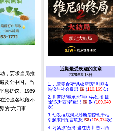
近期最受欢迎的文章
运动，要求当局推
2026年6月5日
遍及全中国。当
1. 儿童零食变“杀蚁新药” 引网友
热议与社会反思
🖼️
(
110,169
次)
息抗议。1989
2. 川普以“奉承术”与中共过招 破
人在沿途各地段不
除“东升西降”迷思
🖼️
📝 (
109,040
次)
界的"六四事
3. 幼发拉底河龙脉断裂惊现干枯
引起末日预言联想
🖼️
(
106,074
次)
4. 习紧抓“台湾”当红线 川普四两