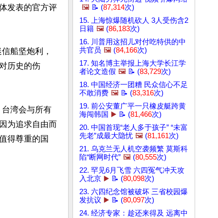
体发表的官方评
🖼️
📝 (
87,314
次)
15. 上海惊爆随机砍人 3人受伤含2
日籍
🖼️
(
86,183
次)
16. 川普用这招儿对付吃特供的中
共官员
🖼️
(
84,166
次)
迷信船坚炮利，
17. 知名博主举报上海大学长江学
对历史的伤
者论文造假
🖼️
📝 (
83,729
次)
18. 中国经济一团糟 民众信心不足
不敢消费
🖼️
📝 (
83,316
次)
19. 前公安董广平一只橡皮艇跨黄
，台湾会与所有
海闯韩国
▶️
📝 (
81,466
次)
因为追求自由而
20. 中国首现“老人多于孩子” “未富
先老”成最大隐忧
🖼️
(
81,161
次)
值得尊重的国
21. 乌克兰无人机空袭频繁 莫斯科
陷“断网时代”
🖼️
(
80,555
次)
22. 罕见6月飞雪 六四冤气冲天攻
入北京
▶️
📝 (
80,098
次)
23. 六四纪念馆被破坏 三省校园爆
发抗议
▶️
📝 (
80,097
次)
24. 经济专家：趁还来得及 远离中