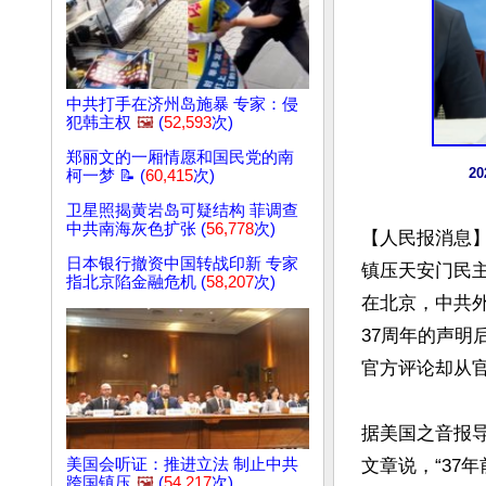
中共打手在济州岛施暴 专家：侵
犯韩主权
🖼️
(
52,593
次)
郑丽文的一厢情愿和国民党的南
2
柯一梦 📝 (
60,415
次)
卫星照揭黄岩岛可疑结构 菲调查
中共南海灰色扩张 (
56,778
次)
【人民报消息】
日本银行撤资中国转战印新 专家
镇压天安门民主
指北京陷金融危机 (
58,207
次)
在北京，中共
37周年的声明
官方评论却从官
据美国之音报导，
美国会听证：推进立法 制止中共
文章说，“37
跨国镇压
🖼️
(
54,217
次)