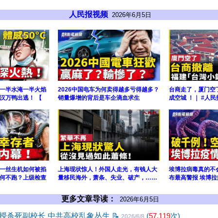
人民报视频
2026年6月5日
一半水淹一半火焰
2026中国电车为何卖得越多亏得越多？
台商走了，厦门空
汉万鸭出逃！ 【
销量爆增的背后是车企滴血求生
成空城 ！｜ #人民
一丝生机如何被掐
上海现状惊人！外国人走光，有钱人大
埃博拉病毒真的不
何不跑？上级检查
量移民海外，萧条、失业、破产，……
布最高警报 埃博拉
更多文章导读：
2026年6月5日
授杀死副校长 中共高校乱象丛生
📝
(
57,119
次)
2026/6/8