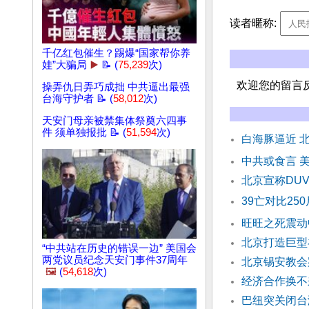
读者暱称:
千亿红包催生？踢爆“国家帮你养
娃”大骗局
▶️
📝 (
75,239
次)
欢迎您的留言
操弄仇日弄巧成拙 中共逼出最强
台海守护者 📝 (
58,012
次)
天安门母亲被禁集体祭奠六四事
件 须单独报批 📝 (
51,594
次)
白海豚逼近 
中共或食言 
北京宣称DU
39亡对比25
旺旺之死震动
北京打造巨型
“中共站在历史的错误一边” 美国会
两党议员纪念天安门事件37周年
北京锡安教会
🖼️
(
54,618
次)
经济合作换不
巴纽突关闭台