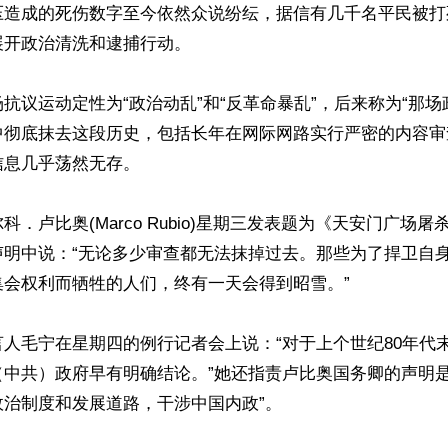
压造成的死伤数字至今依然众说纷纭，据信有几千名平民被打
开政治清洗和逮捕行动。

抗议运动定性为“政治动乱”和“反革命暴乱”，后来称为“那场
中彻底抹去这段历史，包括长年在网际网路实行严密的内容审
息几乎荡然无存。

．卢比奥(Marco Rubio)星期三发表题为《天安门广场屠
声明中说：“无论多少审查都无法抹掉过去。那些为了捍卫自
会权利而牺牲的人们，终有一天会得到昭雪。”

人毛宁在星期四的例行记者会上说：“对于上个世纪80年代
（中共）政府早有明确结论。”她还指责卢比奥国务卿的声明是
治制度和发展道路，干涉中国内政”。
