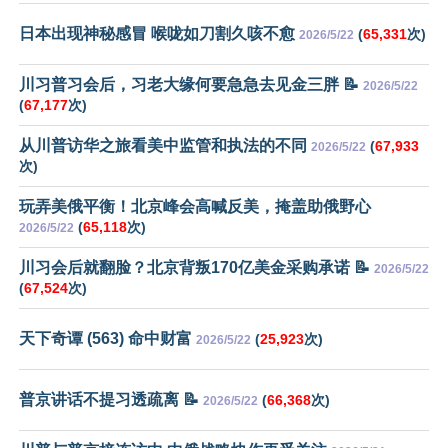
日本出现神秘感冒 喉咙如刀割久咳不愈
(
65,331
次)
2026/5/22
川习普习会后，习老大缘何要急急去见金三胖 📝
2026/5/22
(
67,177
次)
从川普访华之旅看美中监管和执法的不同
(
67,933
2026/5/22
次)
玩弄美俄平衡！北京峰会高喊反美，掩盖助俄野心
(
65,118
次)
2026/5/22
川习会后就翻脸？北京背叛170亿美金采购承诺 📝
2026/5/22
(
67,524
次)
天下奇谭 (563) 命中财富
(
25,923
次)
2026/5/22
普京讲话不提习透疏离 📝
(
66,368
次)
2026/5/22