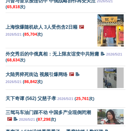
川普与普京接连访中 中俄战略协作再受关注
2026/5/21
(
65,818
次)
上海惊爆随机砍人 3人受伤含2日籍
🖼️
(
85,704
次)
2026/5/21
外交秀后的中俄真相：无上限友谊变中共附庸 📝
2026/5/21
(
68,634
次)
大陆男猝死街边 视频引爆网络
🖼️
📝
(
86,842
次)
2026/5/21
天下奇谭 (562) 父慈子孝
(
25,761
次)
2026/5/21
三驾马车油门踩不动 中国多产业现倒闭潮
🖼️
📝
(
87,298
次)
2026/5/21