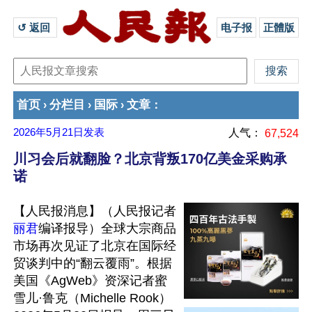
↺ 返回 
电子报
正體版
首页
分栏目
国际
文章
›
›
›
：
2026年5月21日
发表
人气：
67,524
川习会后就翻脸？北京背叛170亿美金采购承
诺
【人民报消息】（人民报记者
丽君
编译报导）全球大宗商品
市场再次见证了北京在国际经
贸谈判中的“翻云覆雨”。根据
美国《AgWeb》资深记者蜜
雪儿·鲁克（Michelle Rook）