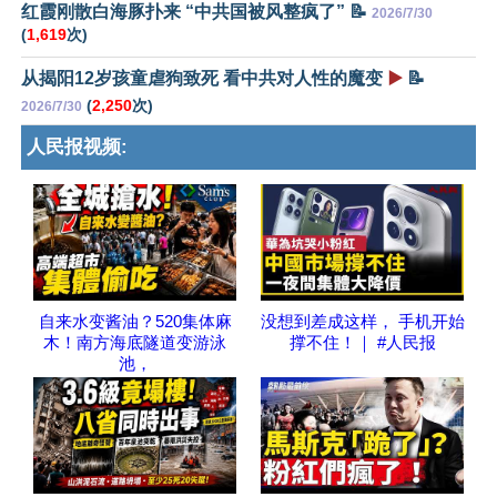
红霞刚散白海豚扑来 “中共国被风整疯了” 📝
2026/7/30
(
1,619
次)
从揭阳12岁孩童虐狗致死 看中共对人性的魔变
▶️
📝
(
2,250
次)
2026/7/30
人民报视频:
自来水变酱油？520集体麻
没想到差成这样， 手机开始
木！南方海底隧道变游泳
撑不住！｜ #人民报
池，