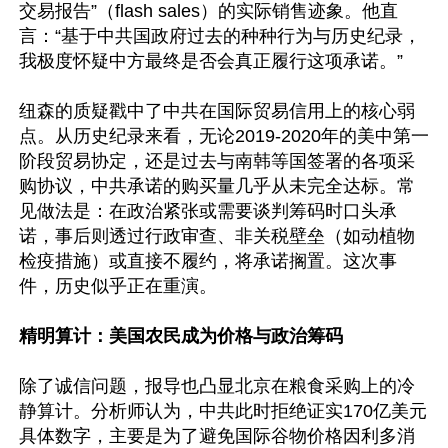
交易报告”（flash sales）的实际销售迹象。他直
言：“基于中共国政府过去的种种行为与历史纪录，
我极度怀疑中方最终是否会真正履行这项承诺。”  

纽森的质疑戳中了中共在国际贸易信用上的核心弱
点。从历史纪录来看，无论2019-2020年的美中第一
阶段贸易协定，还是过去与南韩等国签署的各项采
购协议，中共承诺的购买量几乎从未完全达标。常
见做法是：在政治紧张或需要谈判筹码时口头承
诺，事后则透过行政审查、非关税壁垒（如动植物
检疫措施）或直接不履约，将承诺搁置。这次事
件，历史似乎正在重演。 

精明算计：美国农民成为价格与政治筹码  
除了诚信问题，报导也凸显北京在粮食采购上的冷
静算计。分析师认为，中共此时拒绝证实170亿美元
具体数字，主要是为了避免国际谷物价格因利多消