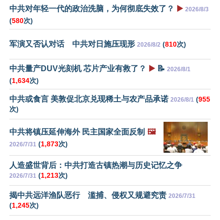
中共对年轻一代的政治洗脑，为何彻底失效了？
▶️
2026/8/3
(
580
次)
军演又否认对话 中共对日施压现形
(
810
次)
2026/8/2
中共量产DUV光刻机 芯片产业有救了？
▶️
📝
2026/8/1
(
1,634
次)
中共或食言 美敦促北京兑现稀土与农产品承诺
(
955
2026/8/1
次)
中共将镇压延伸海外 民主国家全面反制
🖼️
(
1,873
次)
2026/7/31
人造盛世背后：中共打造古镇热潮与历史记忆之争
(
1,213
次)
2026/7/31
揭中共远洋渔队恶行 滥捕、侵权又规避究责
2026/7/31
(
1,245
次)