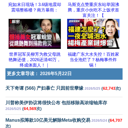
宛如末日现场！3.6级地震却
马斯克点赞重庆东站举国沸
震塌整栋楼？南方暴雨：
腾，重庆小伙吃不上饭求首
富关注！【
世界冠军吴柳芳为救父母跳
福建广东大水失控！百姓家
艳舞还债，2026还清40万，
当全泡烂了？杨梅事件炸
终成体面人！｜
锅！
更多文章导读：
2026年5月22日
天下奇谭 (566) 产妇暴亡 只因前世孽缘
(
62,743
次)
2026/5/25
川普称美伊协议将很快公布 包括移除高浓缩铀库存
(
64,569
次)
2026/5/25
Manus拟筹款10亿美元解除Meta收购交易
(
64,707
2026/5/24
次)