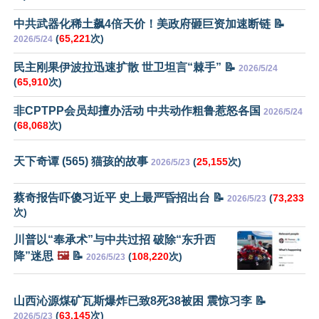
中共武器化稀土飙4倍天价！美政府砸巨资加速断链 📝
(
65,221
次)
2026/5/24
民主刚果伊波拉迅速扩散 世卫坦言“棘手” 📝
2026/5/24
(
65,910
次)
非CPTPP会员却擅办活动 中共动作粗鲁惹怒各国
2026/5/24
(
68,068
次)
天下奇谭 (565) 猫孩的故事
(
25,155
次)
2026/5/23
蔡奇报告吓傻习近平 史上最严昏招出台 📝
(
73,233
2026/5/23
次)
川普以“奉承术”与中共过招 破除“东升西
降”迷思
🖼️
📝
(
108,220
次)
2026/5/23
山西沁源煤矿瓦斯爆炸已致8死38被困 震惊习李 📝
(
63,145
次)
2026/5/23