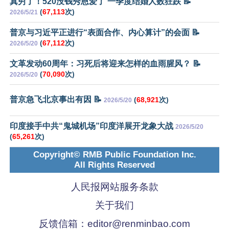
真穷了！520没钱秀恩爱了 一季度结婚人数狂跌 📝
(
67,113
次)
2026/5/21
普京与习近平正进行“表面合作、内心算计”的会面 📝
(
67,112
次)
2026/5/20
文革发动60周年：习死后将迎来怎样的血雨腥风？ 📝
(
70,090
次)
2026/5/20
普京急飞北京事出有因 📝
(
68,921
次)
2026/5/20
印度接手中共“鬼城机场”印度洋展开龙象大战
2026/5/20
(
65,261
次)
Copyright© RMB Public Foundation Inc.
All Rights Reserved
人民报网站服务条款
关于我们
反馈信箱：
editor@renminbao.com