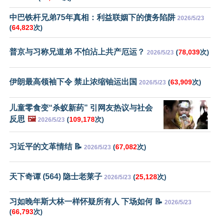
中巴铁杆兄弟75年真相：利益联姻下的债务陷阱
2026/5/23
(
64,823
次)
普京与习称兄道弟 不怕沾上共产厄运？
(
78,039
次)
2026/5/23
伊朗最高领袖下令 禁止浓缩铀运出国
(
63,909
次)
2026/5/23
儿童零食变“杀蚁新药” 引网友热议与社会
反思
🖼️
(
109,178
次)
2026/5/23
习近平的文革情结 📝
(
67,082
次)
2026/5/23
天下奇谭 (564) 隐士老莱子
(
25,128
次)
2026/5/23
习如晚年斯大林一样怀疑所有人 下场如何 📝
2026/5/23
(
66,793
次)