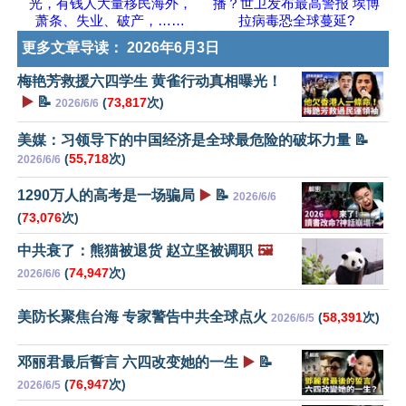
光，有钱人大量移民海外，
播？世卫发布最高警报 埃博
萧条、失业、破产，……
拉病毒恐全球蔓延?
更多文章导读：
2026年6月3日
梅艳芳救援六四学生 黄雀行动真相曝光！
▶️
📝
(
73,817
次)
2026/6/6
美媒：习领导下的中国经济是全球最危险的破坏力量 📝
(
55,718
次)
2026/6/6
1290万人的高考是一场骗局
▶️
📝
2026/6/6
(
73,076
次)
中共衰了：熊猫被退货 赵立坚被调职
🖼️
(
74,947
次)
2026/6/6
美防长聚焦台海 专家警告中共全球点火
(
58,391
次)
2026/6/5
邓丽君最后誓言 六四改变她的一生
▶️
📝
(
76,947
次)
2026/6/5