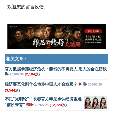
欢迎您的留言反馈。
相关文章：
官方数据暴露经济危机：赚钱的不需要人 用人的全在赔钱
📝
(
2,104
次)
2026/7/30
经济要恶化到什么地步中国人才会造反？
▶️
📝
2026/7/29
(
3,544
次)
不甩“光明论”！长春官方罕见承认经济困难
“前所未有”
🖼️▶️
(
12,724
次)
2026/7/25