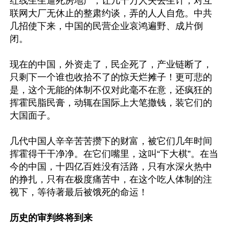
红线生生逼死房地产，让几千万人失去生计；对互
联网大厂无休止的整肃约谈，弄的人人自危。中共
几招使下来，中国的民营企业哀鸿遍野、成片倒
闭。

现在的中国，外资走了，民企死了，产业链断了，
只剩下一个谁也收拾不了的惊天烂摊子！更可悲的
是，这个无能的体制不仅对此毫不在意，还疯狂的
挥霍民脂民膏，动辄在国际上大笔撒钱，装它们的
大国面子。

几代中国人辛辛苦苦攒下的财富，被它们几年时间
挥霍得干干净净。在它们嘴里，这叫“下大棋”。在当
今的中国，十四亿百姓没有活路，只有水深火热中
的挣扎，只有在极度痛苦中，在这个吃人体制的注
视下，等待著最后被饿死的命运！

历史的审判终将到来