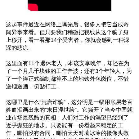
这起事件最近在网络上曝光后，很多人把它当成奇
闻异事来看。但只要我们稍微把视线从这个骗子身
上移开，看一看那14个受害者，你就会感到一种深
深的悲凉。

这里面有11个退休老人，本该安享晚年，却还在为
了一个月几千块钱的工作奔波；还有3个年轻人，为
了一个连正式编制都算不上的地铁外包岗位，不惜
送烟送酒，倒贴打工。

这哪里是什么“荒唐诈骗”，这分明是一幅用底层老百
姓血泪画出来的“末日浮世绘”。它撕开了当今中国就
业市场最残酷的真相：人们对工作的渴望已经到了
近乎癫狂的地步。只要能有一份看起来稳定的工
作，哪怕没有合同，哪怕天天对著冰冷的摄像头敬