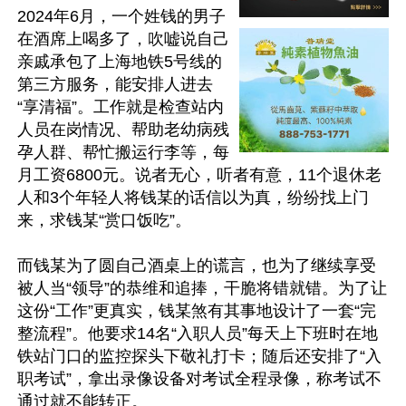
2024年6月，一个姓钱的男子
在酒席上喝多了，吹嘘说自己
亲戚承包了上海地铁5号线的
第三方服务，能安排人进去
“享清福”。工作就是检查站内
人员在岗情况、帮助老幼病残
孕人群、帮忙搬运行李等，每
月工资6800元。说者无心，听者有意，11个退休老
人和3个年轻人将钱某的话信以为真，纷纷找上门
来，求钱某“赏口饭吃”。

而钱某为了圆自己酒桌上的谎言，也为了继续享受
被人当“领导”的恭维和追捧，干脆将错就错。为了让
这份“工作”更真实，钱某煞有其事地设计了一套“完
整流程”。他要求14名“入职人员”每天上下班时在地
铁站门口的监控探头下敬礼打卡；随后还安排了“入
职考试”，拿出录像设备对考试全程录像，称考试不
通过就不能转正。
