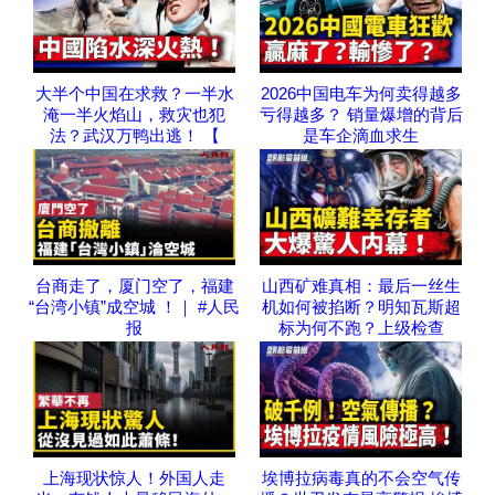
大半个中国在求救？一半水
2026中国电车为何卖得越多
淹一半火焰山，救灾也犯
亏得越多？ 销量爆增的背后
法？武汉万鸭出逃！ 【
是车企滴血求生
台商走了，厦门空了，福建
山西矿难真相：最后一丝生
“台湾小镇”成空城 ！｜ #人民
机如何被掐断？明知瓦斯超
报
标为何不跑？上级检查
上海现状惊人！外国人走
埃博拉病毒真的不会空气传