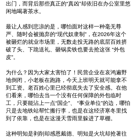
出门，而背后那些真正的“真凶”却依旧在办公室里悠
闲地喝著茶水。

最让人感到悲凉的是，哪怕面对这样一种毫无尊
严、随时会被抛弃的“现代奴隶制”，在2026年这个
被砸烂的就业市场里，无数走投无路的底层百姓挤
破了头、下跪送礼、砸锅卖铁也要去抢这张 “外包
皮”。

为什么？因为大家太害怕了！民营企业在哀鸿遍野
地倒闭，小老板在跑路，今天上班明天就可能拿不
到工资。老百姓心里已经彻底失去了安全感。在他
们看来，哪怕去当一个没有任何保障的外包临时
工，只要能沾上一点“国企”、 “事业单位”的边，哪怕
只是去地铁站帮忙搬行李，也是在这经济寒冬里找
到了依靠，也是在这漫天雪雨里躲进了草棚。

这种明知是剥削却感恩戴德、明知是火坑却抢著往