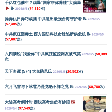
千亿红包催生？踢爆“国家帮你养娃”大骗局
▶️
📝
(
74,310
次)
2026/6/5
操弄仇日弄巧成拙 中共逼出最强台海守护者 📝
2026/6/5
(
57,485
次)
中共疯狂囤稀土 西方国防科技命脉陷断供危机 📝
2026/6/5
(
57,607
次)
六四禁说“我爱你”中共疯狂监控网友被气笑
(
58,389
2026/6/5
次)
天下奇谭 (574) 大鬼防风氏
(
20,502
次)
2026/6/5
六月飞雪与下冰雹乃是党魁不祥之兆 📝
(
60,780
次)
2026/6/5
大陆高考倒计时 摆脱高考焦虑有妙招
🖼️
(
97,549
次)
2026/6/4