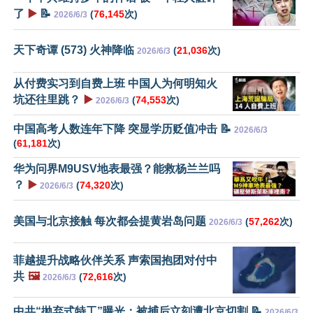
了
▶️
📝
(
76,145
次)
2026/6/3
天下奇谭 (573) 火神降临
(
21,036
次)
2026/6/3
从付费实习到自费上班 中国人为何明知火
坑还往里跳？
▶️
(
74,553
次)
2026/6/3
中国高考人数连年下降 突显学历贬值冲击 📝
2026/6/3
(
61,181
次)
华为问界M9USV地表最强？能救杨兰兰吗
？
▶️
(
74,320
次)
2026/6/3
美国与北京接触 每次都会提黄岩岛问题
(
57,262
次)
2026/6/3
菲越提升战略伙伴关系 声索国抱团对付中
共
🖼️
(
72,616
次)
2026/6/3
中共“抛弃式特工”曝光：被捕后立刻遭北京切割 📝
2026/6/3