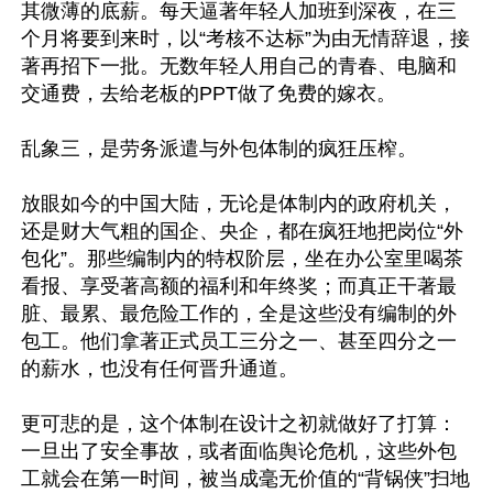
其微薄的底薪。每天逼著年轻人加班到深夜，在三
个月将要到来时，以“考核不达标”为由无情辞退，接
著再招下一批。无数年轻人用自己的青春、电脑和
交通费，去给老板的PPT做了免费的嫁衣。

乱象三，是劳务派遣与外包体制的疯狂压榨。

放眼如今的中国大陆，无论是体制内的政府机关，
还是财大气粗的国企、央企，都在疯狂地把岗位“外
包化”。那些编制内的特权阶层，坐在办公室里喝茶
看报、享受著高额的福利和年终奖；而真正干著最
脏、最累、最危险工作的，全是这些没有编制的外
包工。他们拿著正式员工三分之一、甚至四分之一
的薪水，也没有任何晋升通道。

更可悲的是，这个体制在设计之初就做好了打算：
一旦出了安全事故，或者面临舆论危机，这些外包
工就会在第一时间，被当成毫无价值的“背锅侠”扫地