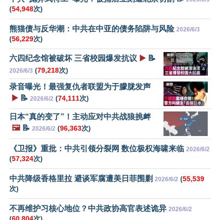
(
54,948
次)
熊猫债与反华潮：中共在中亚的债务陷阱与风险
2026/6/3
(
56,229
次)
六四纪念馆被破坏 三省校园爆发抗议
▶️
📝
(
79,218
次)
2026/6/3
录音曝光！最强复仇者联盟为于朦胧发声
▶️
📝
(
74,111
次)
2026/6/2
日本“真的变了”！主动应对中共战狼挑衅
🖼️
📝
(
96,363
次)
2026/6/2
《卫报》重批：中共引领分裂网 数位极权海啸来临
2026/6/2
(
57,324
次)
中共降级香格里拉 避谈军腐遭美日菲围剿
(
55,539
2026/6/2
次)
不再维护习核心地位？中共政协高官表述诡异
2026/6/2
(
60,804
次)