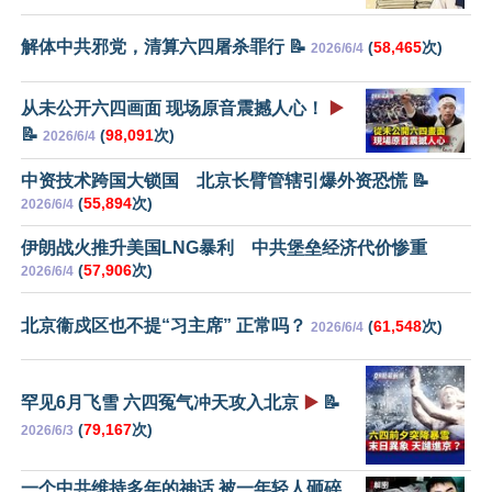
解体中共邪党，清算六四屠杀罪行 📝
(
58,465
次)
2026/6/4
从未公开六四画面 现场原音震撼人心！
▶️
📝
(
98,091
次)
2026/6/4
中资技术跨国大锁国 北京长臂管辖引爆外资恐慌 📝
(
55,894
次)
2026/6/4
伊朗战火推升美国LNG暴利 中共堡垒经济代价惨重
(
57,906
次)
2026/6/4
北京衞戍区也不提“习主席” 正常吗？
(
61,548
次)
2026/6/4
罕见6月飞雪 六四冤气冲天攻入北京
▶️
📝
(
79,167
次)
2026/6/3
一个中共维持多年的神话 被一年轻人砸碎