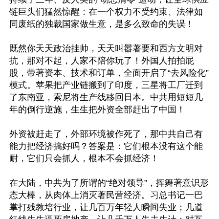
链巨头们猛然惊醒：在一个权力不受约束、法律如
同废纸的独裁国家做生意，是多么致命的失误！

既然你天天政治挂帅，天天叫嚣著要和西方文明对
抗，那对不起，人家不陪你玩了！外国人拍拍屁
股，带著资本、技术和订单，全面开启了“去风险化”
模式。苹果把产业链搬到了印度，三星将工厂迁到
了东南亚，索尼将生产线移回日本。中共用短短几
年的倒行逆施，生生把外资全部赶出了中国！

外资被赶走了，外部环境被作死了，那中共自己有
能力把经济搞好吗？答案是：它们根本没有这个能
耐，它们只会抓人，根本不会抓经济！

在大陆，中共为了所谓的“绝对领导”，挥舞著意识形
态大棒，从肉体上消灭著民营经济。习总书记一巴
掌打残教培行业，让几百万年轻人瞬间失业；几道