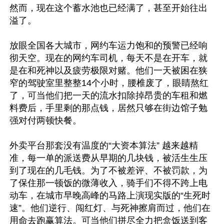
然而，现在这个蓄水池也已经满了，甚至开始往出
溢了。

放眼全国各大城市，网约车运力饱和的预警已经响
彻天空。现在的网约车司机，每天不是在开车，就
是在和死神以及疲劳极限对赌。他们一天被困在狭
窄的驾驶室里整整14个小时，腰椎废了，眼睛熬红
了，可当他们把一天的流水扣除掉昂贵的车租和燃
料费后，手里剩的那点钱，居然只够在街边馆子勉
强对付两顿快餐。

外卖平台那套没有温度的“大资本算法” 越来越精
准，每一单的派送费从早期的几块钱，被活生生压
到了现在的几毛钱。为了不被差评、不被罚款，为
了保住那一顿饭的微薄收入，骑手们不得不跨上电
动车，在城市早晚高峰的马路上演现实版的“生死时
速”。他们逆行、闯红灯、与死神擦肩而过，他们在
用命去跑赢算法。可当他们拼尽全力把盒饭送到客