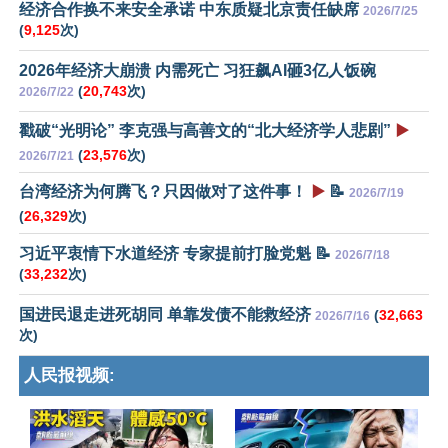
经济合作换不来安全承诺 中东质疑北京责任缺席
2026/7/25
(
9,125
次)
2026年经济大崩溃 内需死亡 习狂飙AI砸3亿人饭碗
(
20,743
次)
2026/7/22
戳破“光明论” 李克强与高善文的“北大经济学人悲剧”
▶️
(
23,576
次)
2026/7/21
台湾经济为何腾飞？只因做对了这件事！
▶️
📝
2026/7/19
(
26,329
次)
习近平衷情下水道经济 专家提前打脸党魁 📝
2026/7/18
(
33,232
次)
国进民退走进死胡同 单靠发债不能救经济
(
32,663
2026/7/16
次)
人民报视频: