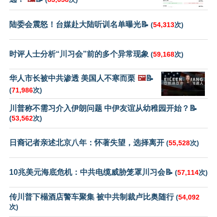
陆委会震怒！台媒赴大陆听训名单曝光📝
(
54,313
次)
时评人士分析“川习会”前的多个异常现象
(
59,168
次)
华人市长被中共渗透 美国人不寒而栗
🖼️
📝
(
71,986
次)
川普称不需习介入伊朗问题 中伊友谊从幼稚园开始？📝
(
53,562
次)
日裔记者亲述北京八年：怀著失望，选择离开
(
55,528
次)
10兆美元海底危机：中共电缆威胁笼罩川习会📝
(
57,114
次)
传川普下榻酒店警车聚集 被中共制裁卢比奥随行
(
54,092
次)