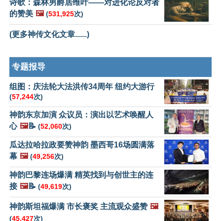
诗歌：森林男爵居维叶——对进化论反对者
的赞美
🖼️
(
531,925
次)
(更多神传文化文章......)
专题报导
组图：庆法轮大法洪传34周年 纽约大游行
(
57,244
次)
神韵东京加演 众议员：演出以艺术唤醒人
心
🖼️
📝
(
52,060
次)
瓜达拉哈拉政要赞神韵 墨西哥16场圆满落
幕
🖼️
(
49,256
次)
神韵巴黎连场爆满 精英找到与创世主的连
接
🖼️
📝
(
49,619
次)
神韵斯坦福爆满 市长褒奖 主流观众盛赞
🖼️
(
45,427
次)