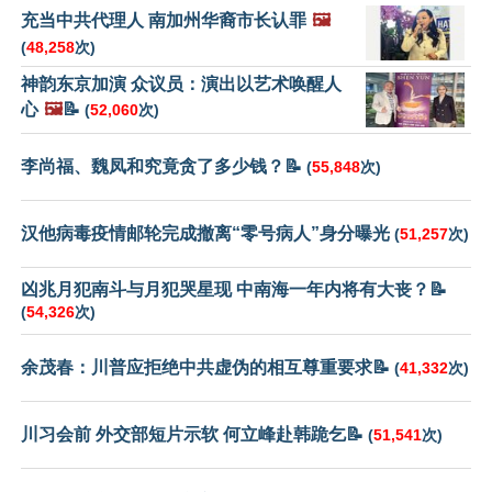
充当中共代理人 南加州华裔市长认罪
🖼️
(
48,258
次)
神韵东京加演 众议员：演出以艺术唤醒人
心
🖼️
📝
(
52,060
次)
李尚福、魏凤和究竟贪了多少钱？📝
(
55,848
次)
汉他病毒疫情邮轮完成撤离“零号病人”身分曝光
(
51,257
次)
凶兆月犯南斗与月犯哭星现 中南海一年内将有大丧？📝
(
54,326
次)
余茂春：川普应拒绝中共虚伪的相互尊重要求📝
(
41,332
次)
川习会前 外交部短片示软 何立峰赴韩跪乞📝
(
51,541
次)