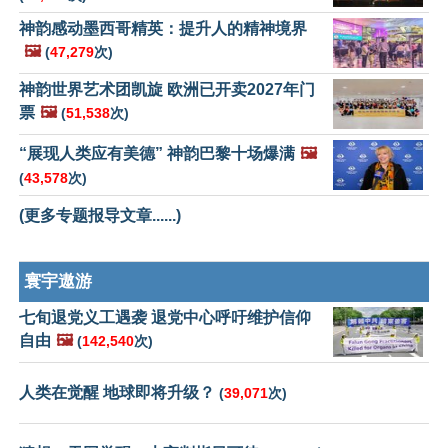
神韵感动墨西哥精英：提升人的精神境界
🖼️
(
47,279
次)
神韵世界艺术团凯旋 欧洲已开卖2027年门
票
🖼️
(
51,538
次)
“展现人类应有美德” 神韵巴黎十场爆满
🖼️
(
43,578
次)
(更多专题报导文章......)
寰宇遨游
七旬退党义工遇袭 退党中心呼吁维护信仰
自由
🖼️
(
142,540
次)
人类在觉醒 地球即将升级？
(
39,071
次)