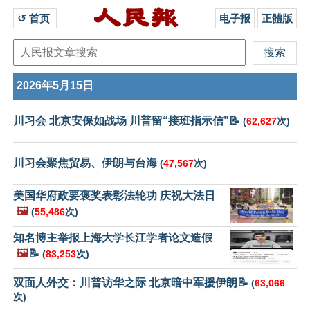
↺ 首页 
电子报
正體版
2026年5月15日
川习会 北京安保如战场 川普留“接班指示信”📝
(
62,627
次)
川习会聚焦贸易、伊朗与台海
(
47,567
次)
美国华府政要褒奖表彰法轮功 庆祝大法日
🖼️
(
55,486
次)
知名博主举报上海大学长江学者论文造假
🖼️
📝
(
83,253
次)
双面人外交：川普访华之际 北京暗中军援伊朗📝
(
63,066
次)