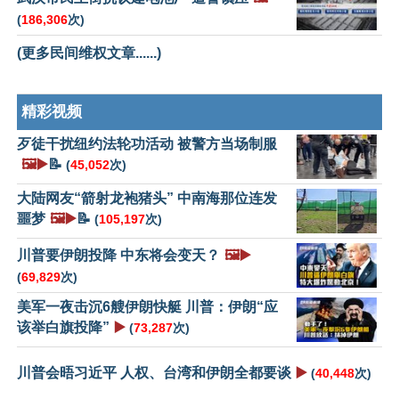
(
186,306
次)
(更多民间维权文章......)
精彩视频
歹徒干扰纽约法轮功活动 被警方当场制服
🖼️▶️
📝
(
45,052
次)
大陆网友“箭射龙袍猪头” 中南海那位连发
噩梦
🖼️▶️
📝
(
105,197
次)
川普要伊朗投降 中东将会变天？
🖼️▶️
(
69,829
次)
美军一夜击沉6艘伊朗快艇 川普：伊朗“应
该举白旗投降”
▶️
(
73,287
次)
川普会晤习近平 人权、台湾和伊朗全都要谈
▶️
(
40,448
次)