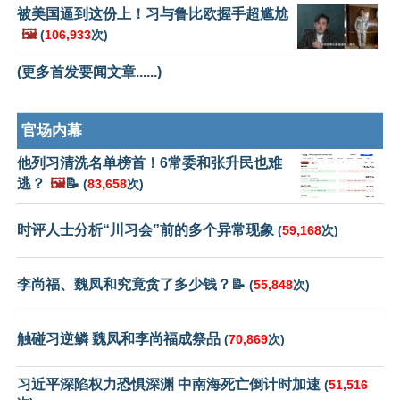
被美国逼到这份上！习与鲁比欧握手超尴尬
🖼️
(
106,933
次)
(更多首发要闻文章......)
官场内幕
他列习清洗名单榜首！6常委和张升民也难
逃？
🖼️
📝
(
83,658
次)
时评人士分析“川习会”前的多个异常现象
(
59,168
次)
李尚福、魏凤和究竟贪了多少钱？📝
(
55,848
次)
触碰习逆鳞 魏凤和李尚福成祭品
(
70,869
次)
习近平深陷权力恐惧深渊 中南海死亡倒计时加速
(
51,516