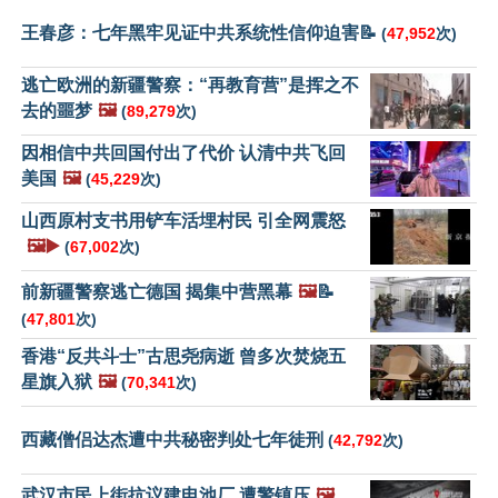
王春彦：七年黑牢见证中共系统性信仰迫害📝
(
47,952
次)
逃亡欧洲的新疆警察：“再教育营”是挥之不
去的噩梦
🖼️
(
89,279
次)
因相信中共回国付出了代价 认清中共飞回
美国
🖼️
(
45,229
次)
山西原村支书用铲车活埋村民 引全网震怒
🖼️▶️
(
67,002
次)
前新疆警察逃亡德国 揭集中营黑幕
🖼️
📝
(
47,801
次)
香港“反共斗士”古思尧病逝 曾多次焚烧五
星旗入狱
🖼️
(
70,341
次)
西藏僧侣达杰遭中共秘密判处七年徒刑
(
42,792
次)
武汉市民上街抗议建电池厂 遭警镇压
🖼️