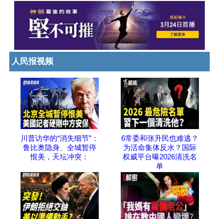
人民报视频
川普访华的“消失细节”：
6常委和张升民也难逃？
鲁比奥隐身、全城暂停
为活命集体反水？国际
恨美，天坛冲突：
权威平台曝2026清洗名
单