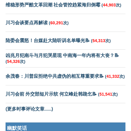
维稳形势严酷文革回潮 社会管控趋紧海归倒霉
(
44,903
次)
川习会谈要点再解读
(
60,291
次)
陆委会震怒！台媒赴大陆听训名单曝光📝
(
54,313
次)
凶兆月犯南斗与月犯哭星现 中南海一年内将有大丧？📝
(
54,326
次)
余茂春：川普应拒绝中共虚伪的相互尊重要求📝
(
41,332
次)
川习会前 外交部短片示软 何立峰赴韩跪乞📝
(
51,541
次)
(更多时事评论文章......)
幽默笑话