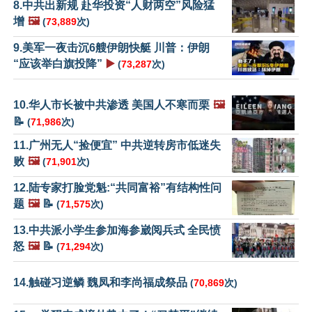
8.中共出新规 赴华投资“人财两空”风险猛
增
🖼️
(
73,889
次)
9.美军一夜击沉6艘伊朗快艇 川普：伊朗
“应该举白旗投降”
▶️
(
73,287
次)
10.华人市长被中共渗透 美国人不寒而栗
🖼️
📝
(
71,986
次)
11.广州无人“捡便宜” 中共逆转房市低迷失
败
🖼️
(
71,901
次)
12.陆专家打脸党魁:“共同富裕”有结构性问
题
🖼️
📝
(
71,575
次)
13.中共派小学生参加海参崴阅兵式 全民愤
怒
🖼️
📝
(
71,294
次)
14.触碰习逆鳞 魏凤和李尚福成祭品
(
70,869
次)