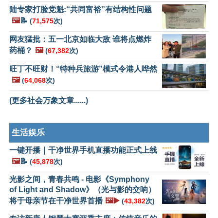
陆专家打脸党魁:“共同富裕”有结构性问题
🖼️
📝
(
71,575
次)
网友猛批：五一北京如临大敌 谁将点燃炸
药桶？
🖼️
(
67,382
次)
旺丁不旺财！“特种兵旅游”模式令港人哗然
🖼️
(
64,068
次)
(更多社会万象文章......)
生活娱乐
一键开播｜干净世界手机直播功能正式上线
🖼️
📝
(
45,878
次)
光影之间，青春共鸣 - 电影《Symphony
of Light and Shadow》（光与影的交响）
将于母亲节在干净世界首播
🖼️▶️
(
43,382
次)