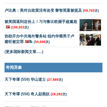
卢比奥：美对台政策没有改变 黎智英案被提及
(
59,765
次)
被美国逼到这份上！习与鲁比欧握手超尴尬
🖼️
(
106,933
次)
协助开办中共海外警务站 纽约华裔男子卢
建旺被定罪
🖼️
📝
(
54,698
次)
(更多国际新闻文章......)
奇闻异象
天下奇谭 (559) 华山道士
(
27,889
次)
天下奇谭 (558) 奇人赵燕奴
(
28,282
次)