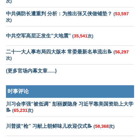
次)
中共俩防长遭重判 分析：为推出张又侠做铺垫？
(
53,597
次)
中共空军高层正发生“大地震”
(
35,541
次)
二十一大人事布局四大版本 常委最新名单流出📝
(
56,297
次)
(更多官场内幕文章......)
时事评论
川习会李强“被低调” 彭丽媛隐身 习近平靠美国资助上大学
📝
(
65,231
次)
川普拔“枪” 习献上朝鲜味儿欢迎仪式📝
(
58,368
次)