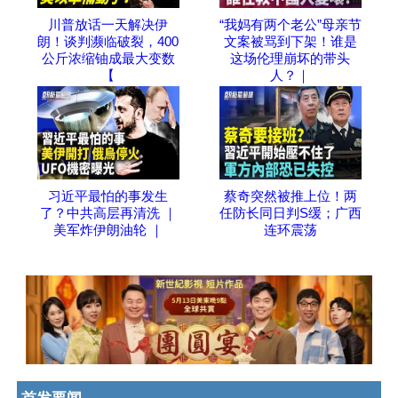
川普放话一天解决伊
“我妈有两个老公”母亲节
朗！谈判濒临破裂，400
文案被骂到下架！谁是
公斤浓缩铀成最大变数
这场伦理崩坏的带头
【
人？｜
习近平最怕的事发生
蔡奇突然被推上位！两
了？中共高层再清洗 ｜
任防长同日判S缓；广西
美军炸伊朗油轮 ｜
连环震荡