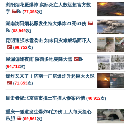
浏阳烟花厰爆炸 实际死亡人数远超官方数
字
🖼️
📝
(
77,398
次)
湖南浏阳烟花厰发生特大爆炸21死61伤
🖼️
📝
(
68,949
次)
昆明遭强冰雹袭击 如末日灾难般场面吓人
🖼️
(
66,752
次)
屋漏偏逢夜雨 陕西多地突降大雪
🖼️
📝
(
64,712
次)
爆炸又来了！济南一厂房爆炸升起巨大火球
🖼️
(
71,653
次)
目击者揭北京集市推土车撞人惨案内情
(
40,912
次)
重庆一隧道发生爆炸4亡9伤 工人每天提心
吊胆
🖼️
(
69,561
次)