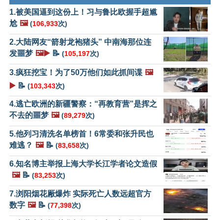
1.被美国逼到这份上！习与鲁比欧握手超尴
尬
🖼️
(
106,933
次)
2.大陆网友“箭射龙袍猪头” 中南海那位连
发噩梦
🖼️▶️
📝
(
105,197
次)
3.疯狂挖宝！为了50万他们如此抓间谍
🖼️
▶️
📝
(
103,343
次)
4.逃亡欧洲的新疆警察：“再教育营”是挥之
不去的噩梦
🖼️
(
89,279
次)
5.他列习清洗名单榜首！6常委和张升民也
难逃？
🖼️
📝
(
83,658
次)
6.知名博主举报上海大学长江学者论文造假
🖼️
📝
(
83,253
次)
7.浏阳烟花厰爆炸 实际死亡人数远超官方
数字
🖼️
📝
(
77,398
次)