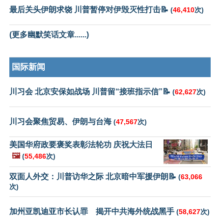
最后关头伊朗求饶 川普暂停对伊毁灭性打击📝
(
46,410
次)
(更多幽默笑话文章......)
国际新闻
川习会 北京安保如战场 川普留“接班指示信”📝
(
62,627
次)
川习会聚焦贸易、伊朗与台海
(
47,567
次)
美国华府政要褒奖表彰法轮功 庆祝大法日
🖼️
(
55,486
次)
双面人外交：川普访华之际 北京暗中军援伊朗📝
(
63,066
次)
加州亚凯迪亚市长认罪 揭开中共海外统战黑手
(
58,627
次)