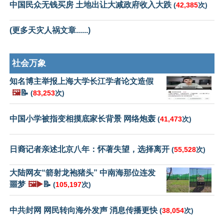
中国民众无钱买房 土地出让大减政府收入大跌
(
42,385
次)
(更多天灾人祸文章......)
社会万象
知名博主举报上海大学长江学者论文造假
🖼️
📝
(
83,253
次)
中国小学被指变相摸底家长背景 网络炮轰
(
41,473
次)
日裔记者亲述北京八年：怀著失望，选择离开
(
55,528
次)
大陆网友“箭射龙袍猪头” 中南海那位连发
噩梦
🖼️▶️
📝
(
105,197
次)
中共封网 网民转向海外发声 消息传播更快
(
38,054
次)