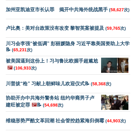
加州亚凯迪亚市长认罪 揭开中共海外统战黑手
(
58,627
次)
卢比奥：美对台政策没有改变 黎智英案被提及
(
59,765
次)
川习会李强“被低调” 彭丽媛隐身 习近平靠美国资助上大学
📝
(
65,231
次)
被美国逼到这份上！习与鲁比欧握手超尴尬
🖼️
(
106,933
次)
川普拔“枪” 习献上朝鲜味儿欢迎仪式📝
(
58,368
次)
协助开办中共海外警务站 纽约华裔男子卢
建旺被定罪
🖼️
📝
(
54,698
次)
维稳形势严酷文革回潮 社会管控趋紧海归倒霉
(
44,903
次)