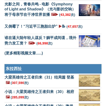
光影之间，青春共鸣 - 电影《Symphony
of Light and Shadow》（光与影的交响）
将于母亲节在干净世界首播
🖼️▶️
(
43,382
次)
又倒霉了！“习近平三胞胎出炉”
▶️
📝
(
47,657
次)
谁在逼大陆年轻人谋反？躺平成间谍，境外
势力发工资？
🖼️▶️
(
66,998
次)
(更多精彩视频文章......)
东拉西扯
大梁英雄传之王者归来（31）结局篇 登基
🖼️
(
307,590
次)
小说：大梁英雄传之王者归来（30） 相府
🖼️
(
285,099
次)