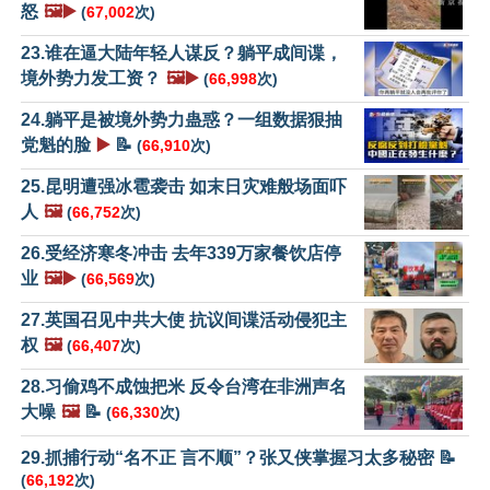
怒
🖼️▶️
(
67,002
次)
23.谁在逼大陆年轻人谋反？躺平成间谍，
境外势力发工资？
🖼️▶️
(
66,998
次)
24.躺平是被境外势力蛊惑？一组数据狠抽
党魁的脸
▶️
📝
(
66,910
次)
25.昆明遭强冰雹袭击 如末日灾难般场面吓
人
🖼️
(
66,752
次)
26.受经济寒冬冲击 去年339万家餐饮店停
业
🖼️▶️
(
66,569
次)
27.英国召见中共大使 抗议间谍活动侵犯主
权
🖼️
(
66,407
次)
28.习偷鸡不成蚀把米 反令台湾在非洲声名
大噪
🖼️
📝
(
66,330
次)
29.抓捕行动“名不正 言不顺”？张又侠掌握习太多秘密 📝
(
66,192
次)