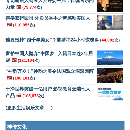
专访新唐人钢琴大赛评委主席：传统音乐的
力量
🖼️
(
79,774
次)
善举获得回报 外卖员举手之劳感动美国人
🖼️
(
110,855
次)
谁要毁掉“四千年美女”？鞠婧祎24小时惊魂📝
(
44,082
次)
富裕中国人抛弃“中国梦” 入籍日本连2年居
冠
🖼️
(
121,104
次)
“神韵万岁！”神韵之美令法国观众深深陶醉
🖼️
(
108,181
次)
干净世界突破一亿用户 影视教育云端七大
产品
🖼️
(
105,873
次)
(更多生活娱乐文章......)
神传文化