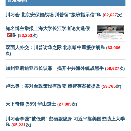
首发要闻
川习会 北京安保如战场 川普留“接班指示信”📝
(
62,627
次)
知名博主举报上海大学长江学者论文造假
🖼️
📝
(
83,253
次)
双面人外交：川普访华之际 北京暗中军援伊朗📝
(
63,066
次)
加州亚凯迪亚市长认罪 揭开中共海外统战黑手
(
58,627
次)
卢比奥：美对台政策没有改变 黎智英案被提及
(
59,765
次)
天下奇谭 (559) 华山道士
(
27,889
次)
川习会李强“被低调” 彭丽媛隐身 习近平靠美国资助上大学
📝
(
65,231
次)