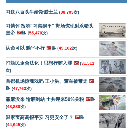
习送八百头牛给斯威士兰
(
38,703
次)
习禁评 改称“习禁躺平” 靶场惊现射杀猪头
皇帝
🖼️
📝
(
55,470
次)
认命可以 躺平不行
🖼️
📝
(
49,102
次)
打劫民企合法化！思想行贿入罪
🖼️
(
31,511
次)
首都机场惊魂戏码 王小洪、董军被带走
🖼️
📝
(
47,763
次)
赢麻没来 输麻到站 土共迎来50%关税
🖼️
📝
(
48,836
次)
温家宝高调报平安 习更安全了？
🖼️
📝
(
44,945
次)