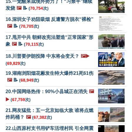
15.一觉醒来成境外势力了！“习禁平”继续
发烧
🖼️
📝
(
70,754
次)
16.深圳女子劝阻吸烟 反遭警方脱衣“裸检”
🖼️
📝
(
70,705
次)
17.甩开中共 朝鲜改宪法塑造“正常国家”形
象
🖼️
📝
(
70,115
次)
18.川普要伊朗投降 中东将会变天？
🖼️▶️
(
69,829
次)
19.湖南浏阳烟花厰发生特大爆炸21死61伤
🖼️
📝
(
68,949
次)
20.中国网络热传：90%小县城正在消失
🖼️
▶️
(
67,759
次)
21.网友猛批：五一北京如临大敌 谁将点燃
炸药桶？
🖼️
(
67,382
次)
22.山西原村支书用铲车活埋村民 引全网震