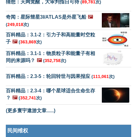
猜想：天网觉醒，大审判指日可待
(
89,781
次)
奇闻：星际彗星3I/ATLAS是外星飞船
🖼️
(
249,018
次)
百科精品：3.1-2：引力子和高能量时空粒
子
🖼️
(
363,869
次)
百科精品：3.1-1：物质粒子和能量子有相
同的来源吗？
🖼️
(
352,758
次)
百科精品：2.3-5：轮回转世与因果报应
(
111,061
次)
百科精品：2.3-4：哪个星球适合生命生存
？
🖼️
(
352,741
次)
(更多寰宇遨游文章......)
民间维权