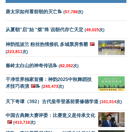
唐太宗如何看前朝的灭亡📝
(
57,788
次)
从夏朝“启”始 “桀”终 说朝代存亡天定
(
49,025
次)
神韵抵波兰 粉丝热情接机 多城票房售罄
🖼️
(
223,811
次)
秦岭太白山的神奇传说📝
(
82,052
次)
干净世界独家首播：神韵2025中秋舞蹈技
术技巧表演
🖼️
📝
(
245,473
次)
天下奇谭（392）古代皇帝登基前要修德学道
(
101,514
次)
中国古典舞大赛评委：比赛意义是传承文化
🖼️
(
413,716
次)