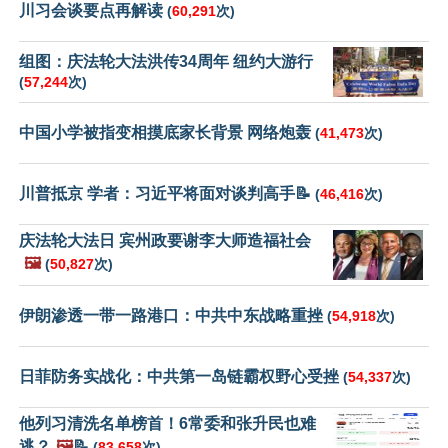
川习会谈要点再解读
(
60,291
次)
组图：庆法轮大法洪传34周年 纽约大游行
(
57,244
次)
中国小学被指变相摸底家长背景 网络炮轰
(
41,473
次)
川普抵京 学者：习近平将面对谈判高手📝
(
46,416
次)
庆法轮大法日 宾州政要谢李大师造福社会
🖼️
(
50,827
次)
伊朗渗透一带一路港口：中共中东战略重挫
(
54,918
次)
日菲防务实战化：中共第一岛链霸权野心受挫
(
54,337
次)
他列习清洗名单榜首！6常委和张升民也难
逃？
🖼️
📝
(
83,658
次)