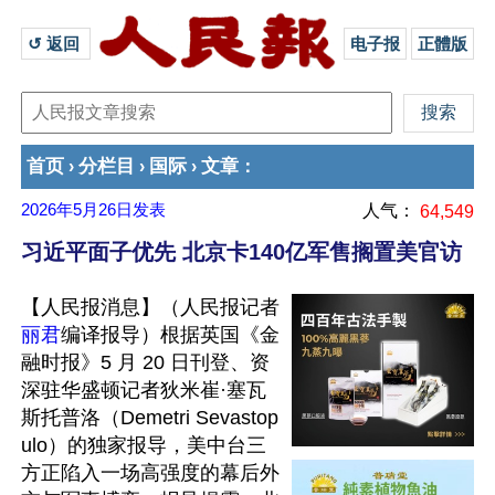
↺ 返回 
电子报
正體版
首页
分栏目
国际
文章
›
›
›
：
2026年5月26日
发表
人气：
64,549
习近平面子优先 北京卡140亿军售搁置美官访
【人民报消息】（人民报记者
丽君
编译报导）根据英国《金
融时报》5 月 20 日刊登、资
深驻华盛顿记者狄米崔·塞瓦
斯托普洛（Demetri Sevastop
ulo）的独家报导，美中台三
方正陷入一场高强度的幕后外