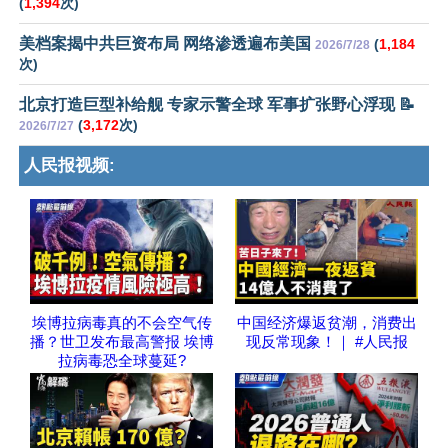
(
1,394
次)
美档案揭中共巨资布局 网络渗透遍布美国
(
1,184
2026/7/28
次)
北京打造巨型补给舰 专家示警全球 军事扩张野心浮现 📝
(
3,172
次)
2026/7/27
人民报视频:
埃博拉病毒真的不会空气传
中国经济爆返贫潮，消费出
播？世卫发布最高警报 埃博
现反常现象！｜ #人民报
拉病毒恐全球蔓延?