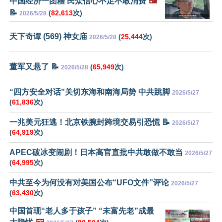
中国经济一团糟 民众信心不足不敢消费
🖼️
📝
(
82,613
次)
2026/5/28
天下奇谭 (569) 神女庙
(
25,444
次)
2026/5/28
董军又悬了 📝
(
65,949
次)
2026/5/28
“四方安全对话”关切东海和南海局势 中共跳脚
2026/5/27
(
61,836
次)
一兆美元狂逃！北京铁腕封跨境交易引恐慌 📝
2026/5/27
(
64,919
次)
APEC破冰变闹剧！日本高官直批中共敢做不敢当
2026/5/27
(
64,995
次)
中共至今为何没有对美国公布“UFO文件”评论
2026/5/27
(
63,430
次)
中国首现“老人多于孩子” “未富先老”成最