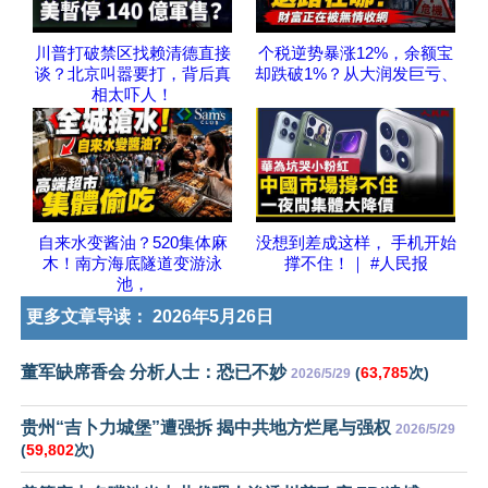
川普打破禁区找赖清德直接
个税逆势暴涨12%，余额宝
谈？北京叫嚣要打，背后真
却跌破1%？从大润发巨亏、
相太吓人！
自来水变酱油？520集体麻
没想到差成这样， 手机开始
木！南方海底隧道变游泳
撑不住！｜ #人民报
池，
更多文章导读：
2026年5月26日
董军缺席香会 分析人士：恐已不妙
(
63,785
次)
2026/5/29
贵州“吉卜力城堡”遭强拆 揭中共地方烂尾与强权
2026/5/29
(
59,802
次)