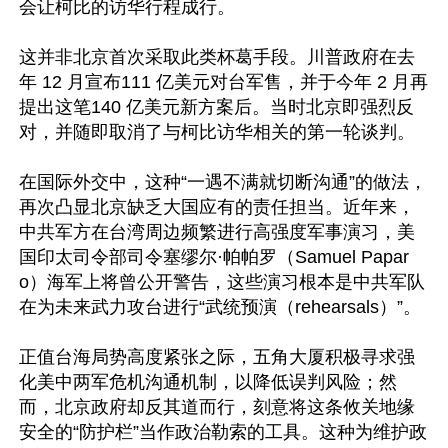
会让柯比的访华行程成行。   

这并非北京首次采取此类杯葛手段。川普政府在去
年 12 月宣布111 亿美元对台军售，并于今年 2 月再
提出这笔140 亿美元新方案后。当时北京即强烈反
对，并随即取消了与柯比访华相关的第一轮谈判。    

在国际外交中，这种“一遇不满就切断沟通”的做法，
再次凸显北京缺乏大国应有的责任担当。近年来，
中共军方在台湾周边频繁进行高强度军事演习，美
国印太司令部司令塞缪尔·帕帕罗（Samuel Papar
o）海军上将曾公开警告，这些演习根本是中共军队
在为未来武力攻台进行“武统预演（rehearsals）”。 

正值台海局势高度紧张之际，五角大厦积极寻求强
化美中两军危机沟通机制，以降低误判风险；然
而，北京政府却反其道而行，刻意将这条攸关地缘
安全的“防护栏”当作政治勒索的工具。这种为维护政