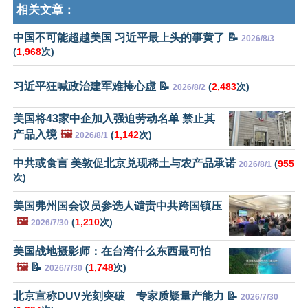
相关文章：
中国不可能超越美国 习近平最上头的事黄了 📝
2026/8/3
(
1,968
次)
习近平狂喊政治建军难掩心虚 📝
(
2,483
次)
2026/8/2
美国将43家中企加入强迫劳动名单 禁止其
产品入境
🖼️
(
1,142
次)
2026/8/1
中共或食言 美敦促北京兑现稀土与农产品承诺
(
955
2026/8/1
次)
美国弗州国会议员参选人谴责中共跨国镇压
🖼️
(
1,210
次)
2026/7/30
美国战地摄影师：在台湾什么东西最可怕
🖼️
📝
(
1,748
次)
2026/7/30
北京宣称DUV光刻突破 专家质疑量产能力 📝
2026/7/30