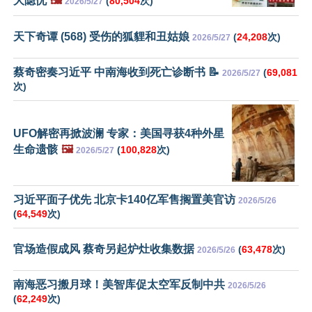
大隐忧
🖼️
(
80,504
次)
2026/5/27
天下奇谭 (568) 受伤的狐貍和丑姑娘
(
24,208
次)
2026/5/27
蔡奇密奏习近平 中南海收到死亡诊断书 📝
(
69,081
2026/5/27
次)
UFO解密再掀波澜 专家：美国寻获4种外星
生命遗骸
🖼️
(
100,828
次)
2026/5/27
习近平面子优先 北京卡140亿军售搁置美官访
2026/5/26
(
64,549
次)
官场造假成风 蔡奇另起炉灶收集数据
(
63,478
次)
2026/5/26
南海恶习搬月球！美智库促太空军反制中共
2026/5/26
(
62,249
次)