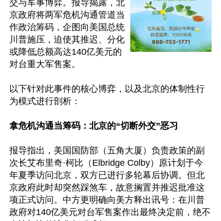
交与军事博弈。报导揭露，北
京政府将两军危机沟通管道当
作政治筹码，企图向美国总统
川普施压，迫使其推迟、分化
或降低总额高达140亿美元的
对台重大军售案。

以下针对此事件的核心博弈，以及北京的体制性行
为模式进行剖析： 

拿危机沟通当筹码：北京的“切断外交”恶习 
报导指出，美国国防部（五角大厦）负责政策的副
次长艾布里奇·柯比（Elbridge Colby）原计划于今
年夏季访问北京，双方已进行多轮幕后协调。但北
京政府此时却突然踩煞车，故意搁置并推迟批准这
项正式访问。中方更明确向美方释出讯号：在川普
政府对140亿美元对台军售案作出最终决定前，绝不