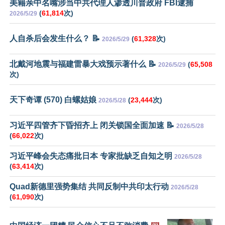
美籍亲中名嘴涉当中共代理人渗透川普政府 FBI逮捕
(
61,814
次)
2026/5/29
人自杀后会发生什么？ 📝
(
61,328
次)
2026/5/29
北戴河地震与福建雷暴大戏预示著什么 📝
(
65,508
2026/5/29
次)
天下奇谭 (570) 白螺姑娘
(
23,444
次)
2026/5/28
习近平四管齐下昏招齐上 闭关锁国全面加速 📝
2026/5/28
(
66,022
次)
习近平峰会失态痛批日本 专家批缺乏自知之明
2026/5/28
(
63,414
次)
Quad新德里强势集结 共同反制中共印太行动
2026/5/28
(
61,090
次)