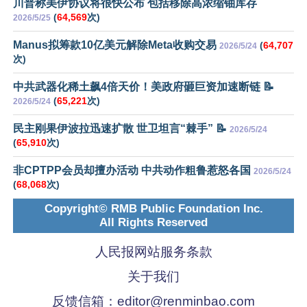
川普称美伊协议将很快公布 包括移除高浓缩铀库存
(
64,569
次)
2026/5/25
Manus拟筹款10亿美元解除Meta收购交易
(
64,707
2026/5/24
次)
中共武器化稀土飙4倍天价！美政府砸巨资加速断链 📝
(
65,221
次)
2026/5/24
民主刚果伊波拉迅速扩散 世卫坦言“棘手” 📝
2026/5/24
(
65,910
次)
非CPTPP会员却擅办活动 中共动作粗鲁惹怒各国
2026/5/24
(
68,068
次)
Copyright© RMB Public Foundation Inc.
All Rights Reserved
人民报网站服务条款
关于我们
反馈信箱：
editor@renminbao.com