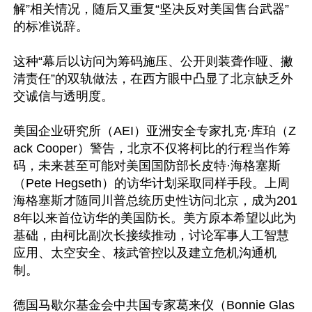
解”相关情况，随后又重复“坚决反对美国售台武器”
的标准说辞。

这种“幕后以访问为筹码施压、公开则装聋作哑、撇
清责任”的双轨做法，在西方眼中凸显了北京缺乏外
交诚信与透明度。

美国企业研究所（AEI）亚洲安全专家扎克·库珀（Z
ack Cooper）警告，北京不仅将柯比的行程当作筹
码，未来甚至可能对美国国防部长皮特·海格塞斯
（Pete Hegseth）的访华计划采取同样手段。上周
海格塞斯才随同川普总统历史性访问北京，成为201
8年以来首位访华的美国防长。美方原本希望以此为
基础，由柯比副次长接续推动，讨论军事人工智慧
应用、太空安全、核武管控以及建立危机沟通机
制。

德国马歇尔基金会中共国专家葛来仪（Bonnie Glas