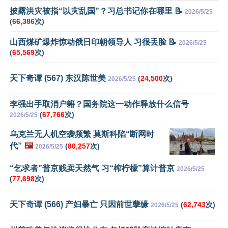
披露洪灾被指“以灾乱国”？习总书记你在哪里 📝
2026/5/25
(
66,386
次)
山西煤矿爆炸惊动俄日印朝领导人 习很丢脸 📝
2026/5/25
(
65,569
次)
天下奇谭 (567) 东汉陈世美
(
24,500
次)
2026/5/25
李强出手取消户籍？国务院这一动作释放什么信号
(
67,766
次)
2026/5/25
乌克兰无人机空袭频繁 莫斯科陷“断网时
代”
🖼️
(
80,257
次)
2026/5/25
“乞求者”普京贱卖天然气 习“榨柠檬”算计普京
2026/5/25
(
77,698
次)
天下奇谭 (566) 产妇暴亡 只因前世孽缘
(
62,743
次)
2026/5/25