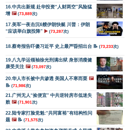
16.中共出新规 赴华投资“人财两空”风险猛
增
🖼️
(
73,889
次)
17.美军一夜击沉6艘伊朗快艇 川普：伊朗
“应该举白旗投降”
▶️
(
73,287
次)
18.蔡奇报告吓傻习近平 史上最严昏招出台 📝
(
73,233
次)
19.八九学运领袖徐光刑满出狱 身形消瘦健
康受关注
🖼️
(
73,097
次)
20.华人市长被中共渗透 美国人不寒而栗
🖼️
📝
(
71,986
次)
21.广州无人“捡便宜” 中共逆转房市低迷失
败
🖼️
(
71,901
次)
22.陆专家打脸党魁:“共同富裕”有结构性问
题
🖼️
📝
(
71,575
次)