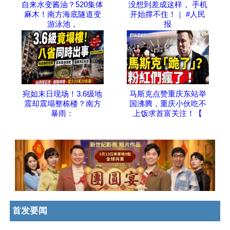
自来水变酱油？520集体
没想到差成这样， 手机
麻木！南方海底隧道变
开始撑不住！｜ #人民
游泳池，
报
宛如末日现场！3.6级地
马斯克点赞重庆东站举
震却震塌整栋楼？南方
国沸腾，重庆小伙吃不
暴雨：
上饭求首富关注！【
首发要闻