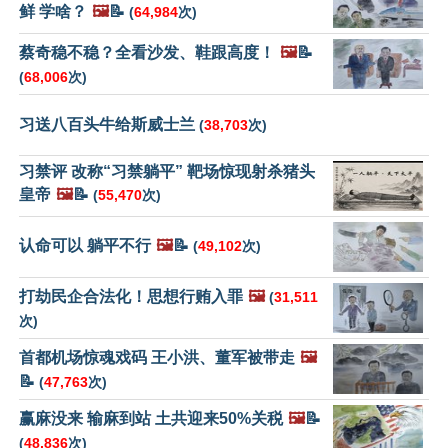
鲜 学啥？
🖼️
📝
(
64,984
次)
蔡奇稳不稳？全看沙发、鞋跟高度！
🖼️
📝
(
68,006
次)
习送八百头牛给斯威士兰
(
38,703
次)
习禁评 改称“习禁躺平” 靶场惊现射杀猪头
皇帝
🖼️
📝
(
55,470
次)
认命可以 躺平不行
🖼️
📝
(
49,102
次)
打劫民企合法化！思想行贿入罪
🖼️
(
31,511
次)
首都机场惊魂戏码 王小洪、董军被带走
🖼️
📝
(
47,763
次)
赢麻没来 输麻到站 土共迎来50%关税
🖼️
📝
(
48,836
次)