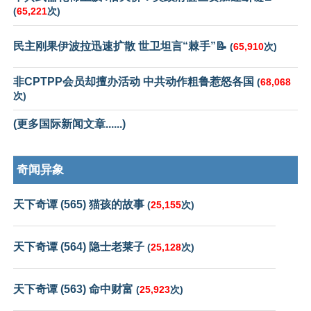
(
65,221
次)
民主刚果伊波拉迅速扩散 世卫坦言“棘手”📝
(
65,910
次)
非CPTPP会员却擅办活动 中共动作粗鲁惹怒各国
(
68,068
次)
(更多国际新闻文章......)
奇闻异象
天下奇谭 (565) 猫孩的故事
(
25,155
次)
天下奇谭 (564) 隐士老莱子
(
25,128
次)
天下奇谭 (563) 命中财富
(
25,923
次)