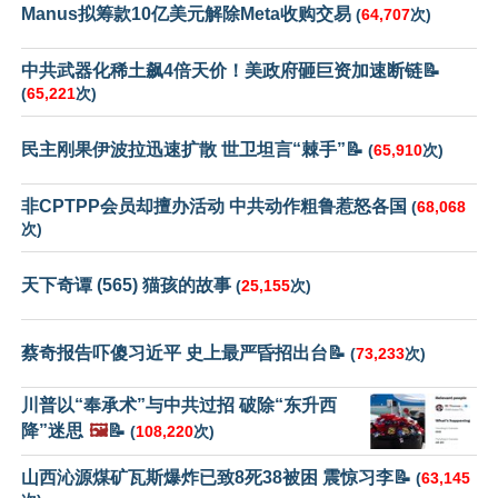
Manus拟筹款10亿美元解除Meta收购交易
(
64,707
次)
中共武器化稀土飙4倍天价！美政府砸巨资加速断链📝
(
65,221
次)
民主刚果伊波拉迅速扩散 世卫坦言“棘手”📝
(
65,910
次)
非CPTPP会员却擅办活动 中共动作粗鲁惹怒各国
(
68,068
次)
天下奇谭 (565) 猫孩的故事
(
25,155
次)
蔡奇报告吓傻习近平 史上最严昏招出台📝
(
73,233
次)
川普以“奉承术”与中共过招 破除“东升西
降”迷思
🖼️
📝
(
108,220
次)
山西沁源煤矿瓦斯爆炸已致8死38被困 震惊习李📝
(
63,145