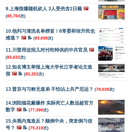
9.上海惊爆随机砍人 3人受伤含2日籍
🖼️
(
85,704
次)
10.他列习清洗名单榜首！6常委和张升民也
难逃？
🖼️
📝
(
83,658
次)
11.川普用这招儿对付吃特供的中共官员
🖼️
(
83,633
次)
12.知名博主举报上海大学长江学者论文造
假
🖼️
📝
(
83,253
次)
13.普京与习称兄道弟 不怕沾上共产厄运？
(
78,039
次)
14.浏阳烟花厰爆炸 实际死亡人数远超官方
数字
🖼️
📝
(
77,398
次)
15.央视内鬼造反？颠倒中央，突发倒习信
号？
🖼️
📝
(
75,319
次)