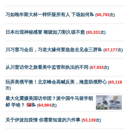
习如晚年斯大林一样怀疑所有人 下场如何📝
(
66,793
次)
日本出现神秘感冒 喉咙如刀割久咳不愈
(
65,331
次)
川习普习会后，习老大缘何要急急去见金三胖📝
(
67,177
次)
从川普访华之旅看美中监管和执法的不同
(
67,933
次)
玩弄美俄平衡！北京峰会高喊反美，掩盖助俄野心
(
65,118
次)
最大化震摄美国访华团？派中国牛马留学朝
鲜 学啥？
🖼️
📝
(
64,984
次)
关于伊波拉疫情 你需要知道的六件事
(
53,139
次)