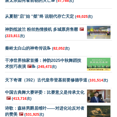
唐太宗如何看前朝的灭亡📝
(
57,788
次)
从夏朝“启”始 “桀”终 说朝代存亡天定
(
49,025
次)
神韵抵波兰 粉丝热情接机 多城票房售罄
🖼️
(
223,811
次)
秦岭太白山的神奇传说📝
(
82,052
次)
干净世界独家首播：神韵2025中秋舞蹈技
术技巧表演
🖼️
📝
(
245,473
次)
天下奇谭（392）古代皇帝登基前要修德学道
(
101,514
次)
中国古典舞大赛评委：比赛意义是传承文化
🖼️
(
413,716
次)
诗歌：森林男爵居维叶——对进化论反对者
的赞美
🖼️
(
531,925
次)