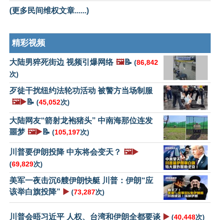
(更多民间维权文章......)
精彩视频
大陆男猝死街边 视频引爆网络
🖼️
📝
(
86,842
次)
歹徒干扰纽约法轮功活动 被警方当场制服
🖼️▶️
📝
(
45,052
次)
大陆网友“箭射龙袍猪头” 中南海那位连发
噩梦
🖼️▶️
📝
(
105,197
次)
川普要伊朗投降 中东将会变天？
🖼️▶️
(
69,829
次)
美军一夜击沉6艘伊朗快艇 川普：伊朗“应
该举白旗投降”
▶️
(
73,287
次)
川普会晤习近平 人权、台湾和伊朗全都要谈
▶️
(
40,448
次)