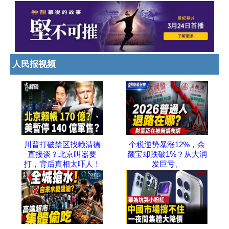
人民报视频
川普打破禁区找赖清德
个税逆势暴涨12%，余
直接谈？北京叫嚣要
额宝却跌破1%？从大润
打，背后真相太吓人！
发巨亏、