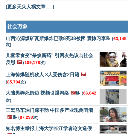
(更多天灾人祸文章......)
社会万象
山西沁源煤矿瓦斯爆炸已致8死38被困 震惊习李📝
(
63,145
次)
儿童零食变“杀蚁新药” 引网友热议与社会
反思
🖼️
(
109,178
次)
上海惊爆随机砍人 3人受伤含2日籍
🖼️
(
85,704
次)
大陆男猝死街边 视频引爆网络
🖼️
📝
(
86,842
次)
三驾马车油门踩不动 中国多产业现倒闭潮
🖼️
📝
(
87,298
次)
知名博主举报上海大学长江学者论文造假