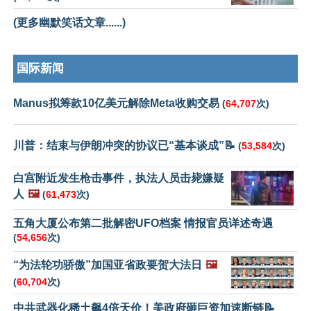
(更多幽默笑话文章......)
国际新闻
Manus拟筹款10亿美元解除Meta收购交易
(
64,707
次)
川普：结束与伊朗冲突的协议已“基本谈成”📝
(
53,584
次)
白宫附近发生枪击事件，执法人员击毙嫌疑
人
🖼️
(
61,473
次)
五角大厦公布第二批解密UFO档案 情报官员详述奇遇
(
54,656
次)
“为法轮功骄傲”加国亚省政要贺大法日
🖼️
(
60,704
次)
中共武器化稀土飙4倍天价！美政府砸巨资加速断链📝