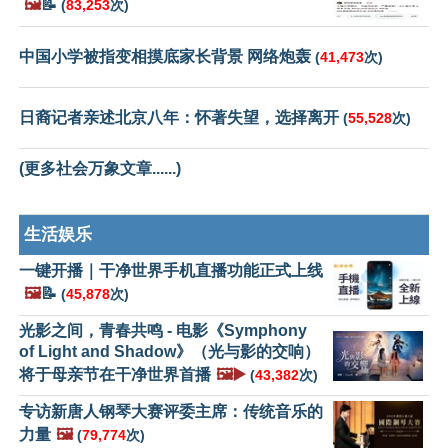
🖼️
📝
(
83,253
次)
中国小学被指变相摸底家长背景 网络炮轰
(
41,473
次)
日裔记者亲述北京八年：怀著失望，选择离开
(
55,528
次)
(更多社会万象文章......)
生活娱乐
一键开播｜干净世界手机直播功能正式上线
🖼️
📝
(
45,878
次)
光影之间，青春共鸣 - 电影《Symphony
of Light and Shadow》（光与影的交响）
将于母亲节在干净世界首播
🖼️▶️
(
43,382
次)
专访新唐人钢琴大赛评委主席：传统音乐的
力量
🖼️
(
79,774
次)