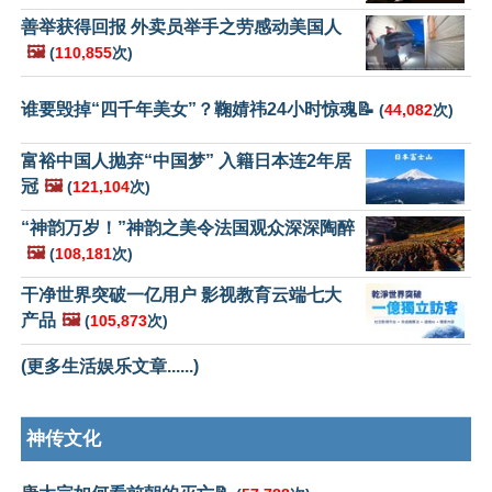
善举获得回报 外卖员举手之劳感动美国人
🖼️
(
110,855
次)
谁要毁掉“四千年美女”？鞠婧祎24小时惊魂📝
(
44,082
次)
富裕中国人抛弃“中国梦” 入籍日本连2年居
冠
🖼️
(
121,104
次)
“神韵万岁！”神韵之美令法国观众深深陶醉
🖼️
(
108,181
次)
干净世界突破一亿用户 影视教育云端七大
产品
🖼️
(
105,873
次)
(更多生活娱乐文章......)
神传文化