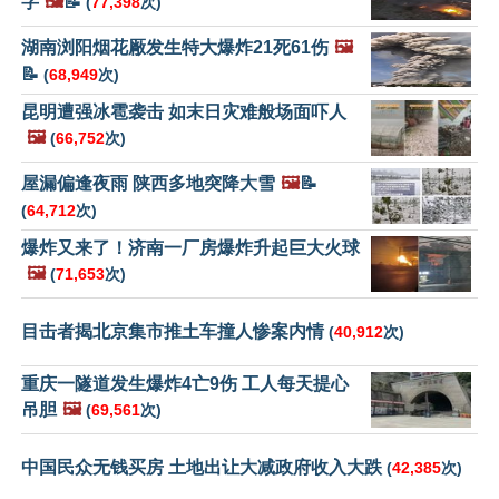
字
🖼️
📝
(
77,398
次)
湖南浏阳烟花厰发生特大爆炸21死61伤
🖼️
📝
(
68,949
次)
昆明遭强冰雹袭击 如末日灾难般场面吓人
🖼️
(
66,752
次)
屋漏偏逢夜雨 陕西多地突降大雪
🖼️
📝
(
64,712
次)
爆炸又来了！济南一厂房爆炸升起巨大火球
🖼️
(
71,653
次)
目击者揭北京集市推土车撞人惨案内情
(
40,912
次)
重庆一隧道发生爆炸4亡9伤 工人每天提心
吊胆
🖼️
(
69,561
次)
中国民众无钱买房 土地出让大减政府收入大跌
(
42,385
次)