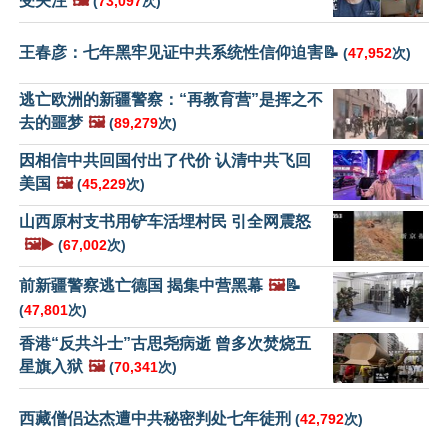
受关注
🖼️
(
73,097
次)
王春彦：七年黑牢见证中共系统性信仰迫害📝
(
47,952
次)
逃亡欧洲的新疆警察：“再教育营”是挥之不
去的噩梦
🖼️
(
89,279
次)
因相信中共回国付出了代价 认清中共飞回
美国
🖼️
(
45,229
次)
山西原村支书用铲车活埋村民 引全网震怒
🖼️▶️
(
67,002
次)
前新疆警察逃亡德国 揭集中营黑幕
🖼️
📝
(
47,801
次)
香港“反共斗士”古思尧病逝 曾多次焚烧五
星旗入狱
🖼️
(
70,341
次)
西藏僧侣达杰遭中共秘密判处七年徒刑
(
42,792
次)