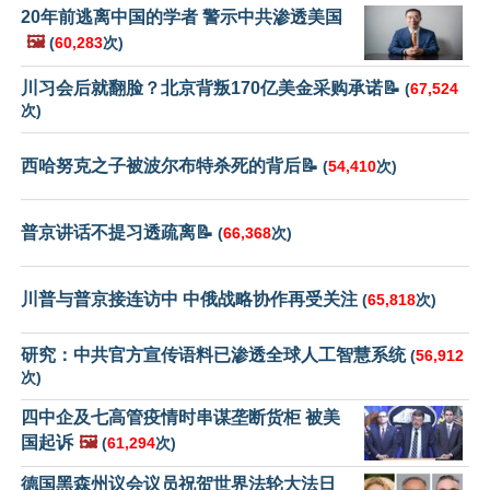
20年前逃离中国的学者 警示中共渗透美国
🖼️
(
60,283
次)
川习会后就翻脸？北京背叛170亿美金采购承诺📝
(
67,524
次)
西哈努克之子被波尔布特杀死的背后📝
(
54,410
次)
普京讲话不提习透疏离📝
(
66,368
次)
川普与普京接连访中 中俄战略协作再受关注
(
65,818
次)
研究：中共官方宣传语料已渗透全球人工智慧系统
(
56,912
次)
四中企及七高管疫情时串谋垄断货柜 被美
国起诉
🖼️
(
61,294
次)
德国黑森州议会议员祝贺世界法轮大法日