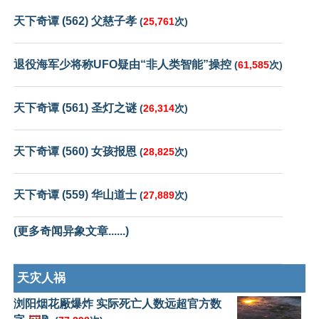
天下奇谭 (562) 父慈子孝
(
25,761
次)
退役海军少将称UFO疑由“非人类智能”操控
(
61,585
次)
天下奇谭 (561) 圣灯之谜
(
26,314
次)
天下奇谭 (560) 女孩报恩
(
28,825
次)
天下奇谭 (559) 华山道士
(
27,889
次)
(更多奇闻异象文章......)
天灾人祸
浏阳烟花厰爆炸 实际死亡人数远超官方数