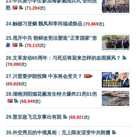
23.中共派小学生参加海参崴阅兵式 全民愤
怒
🖼️
📝
(
71,294
次)
24.触碰习逆鳞 魏凤和李尚福成祭品
(
70,869
次)
25.甩开中共 朝鲜改宪法塑造“正常国家”形
象
🖼️
📝
(
70,115
次)
26.文革发动60周年：习死后将迎来怎样的血雨腥风？ 📝
(
70,090
次)
27.川普要伊朗投降 中东将会变天？
🖼️▶️
(
69,829
次)
28.湖南浏阳烟花厰发生特大爆炸21死61伤
🖼️
📝
(
68,949
次)
29.普京急飞北京事出有因 📝
(
68,921
次)
30.外交秀后的中俄真相：无上限友谊变中共附庸 📝