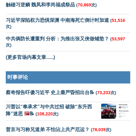
触碰习逆鳞 魏凤和李尚福成祭品
(
70,869
次)
习近平深陷权力恐惧深渊 中南海死亡倒计时加速
(
51,516
次)
中共俩防长遭重判 分析：为推出张又侠做铺垫？
(
53,597
次)
(更多官场内幕文章......)
时事评论
蔡奇报告吓傻习近平 史上最严昏招出台📝
(
73,233
次)
川普以“奉承术”与中共过招 破除“东升西
降”迷思
🖼️
📝
(
108,220
次)
普京与习称兄道弟 不怕沾上共产厄运？
(
78,039
次)