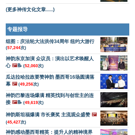
(更多神传文化文章......)
专题报导
组图：庆法轮大法洪传34周年 纽约大游行
(
57,244
次)
神韵东京加演 众议员：演出以艺术唤醒人
心
🖼️
📝
(
52,060
次)
瓜达拉哈拉政要赞神韵 墨西哥16场圆满落
幕
🖼️
(
49,256
次)
神韵巴黎连场爆满 精英找到与创世主的连
接
🖼️
📝
(
49,619
次)
神韵斯坦福爆满 市长褒奖 主流观众盛赞
🖼️
(
45,427
次)
神韵感动墨西哥精英：提升人的精神境界