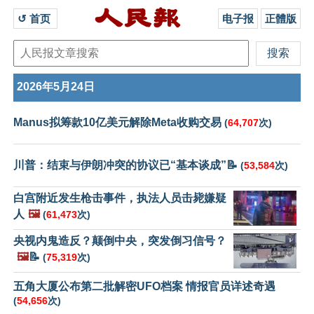
↺ 首页 
电子报
正體版
2026年5月24日
Manus拟筹款10亿美元解除Meta收购交易
(
64,707
次)
川普：结束与伊朗冲突的协议已“基本谈成”📝
(
53,584
次)
白宫附近发生枪击事件，执法人员击毙嫌疑
人
🖼️
(
61,473
次)
央视内鬼造反？颠倒中央，突发倒习信号？
🖼️
📝
(
75,319
次)
五角大厦公布第二批解密UFO档案 情报官员详述奇遇
(
54,656
次)