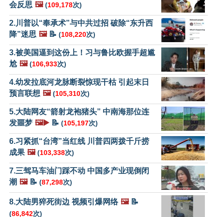
会反思
🖼️
(
109,178
次)
2.川普以“奉承术”与中共过招 破除“东升西
降”迷思
🖼️
📝
(
108,220
次)
3.被美国逼到这份上！习与鲁比欧握手超尴
尬
🖼️
(
106,933
次)
4.幼发拉底河龙脉断裂惊现干枯 引起末日
预言联想
🖼️
(
105,310
次)
5.大陆网友“箭射龙袍猪头” 中南海那位连
发噩梦
🖼️▶️
📝
(
105,197
次)
6.习紧抓“台湾”当红线 川普四两拨千斤捞
成果
🖼️
(
103,338
次)
7.三驾马车油门踩不动 中国多产业现倒闭
潮
🖼️
📝
(
87,298
次)
8.大陆男猝死街边 视频引爆网络
🖼️
📝
(
86,842
次)