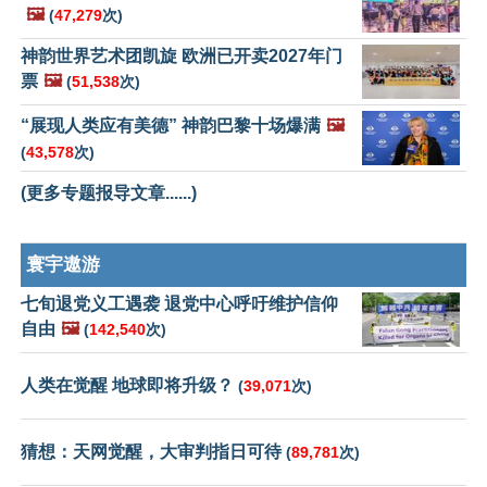
🖼️
(
47,279
次)
神韵世界艺术团凯旋 欧洲已开卖2027年门
票
🖼️
(
51,538
次)
“展现人类应有美德” 神韵巴黎十场爆满
🖼️
(
43,578
次)
(更多专题报导文章......)
寰宇遨游
七旬退党义工遇袭 退党中心呼吁维护信仰
自由
🖼️
(
142,540
次)
人类在觉醒 地球即将升级？
(
39,071
次)
猜想：天网觉醒，大审判指日可待
(
89,781
次)