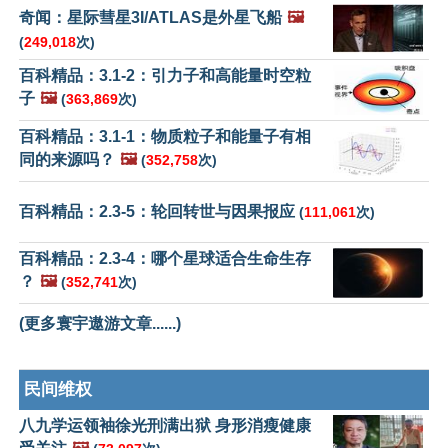
奇闻：星际彗星3I/ATLAS是外星飞船
🖼️
(
249,018
次)
百科精品：3.1-2：引力子和高能量时空粒
子
🖼️
(
363,869
次)
百科精品：3.1-1：物质粒子和能量子有相
同的来源吗？
🖼️
(
352,758
次)
百科精品：2.3-5：轮回转世与因果报应
(
111,061
次)
百科精品：2.3-4：哪个星球适合生命生存
？
🖼️
(
352,741
次)
(更多寰宇遨游文章......)
民间维权
八九学运领袖徐光刑满出狱 身形消瘦健康