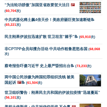
“为法轮功骄傲”加国亚省政要贺大法日
🖼️
(
60,704
次)
中共武器化稀土飙4倍天价！美政府砸巨资加速断链📝
(
65,221
次)
民主刚果伊波拉迅速扩散 世卫坦言“棘手”📝
(
65,910
次)
非CPTPP会员却擅办活动 中共动作粗鲁惹怒各国
(
68,068
次)
蔡奇报告吓傻习近平 史上最严昏招出台📝
(
73,233
次)
两中国公民涉嫌为跨国犯罪组织洗钱 被美
国起诉
🖼️
📝
(
61,504
次)
世卫组织警告：刚果民主共和国的伊波拉疫情“迅速蔓延”
(
56,101
次)
美前大使新书：中共对信仰开战 不会赢
🖼️