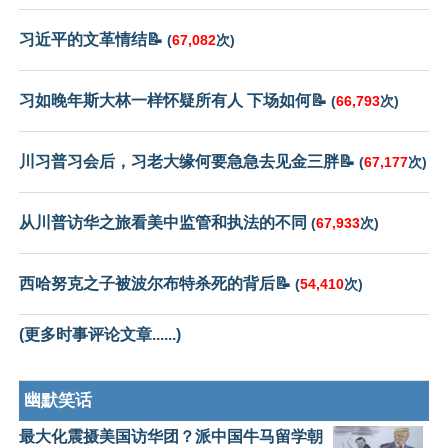
习近平的文革情结📝
(
67,082
次)
习如晚年斯大林一样怀疑所有人 下场如何📝
(
66,793
次)
川习普习会后，习老大缘何要急急去见金三胖📝
(
67,177
次)
从川普访华之旅看美中监管和执法的不同
(
67,933
次)
西哈努克之子被波尔布特杀死的背后📝
(
54,410
次)
(更多时事评论文章......)
幽默笑话
最大化震摄美国访华团？派中国牛马留学朝