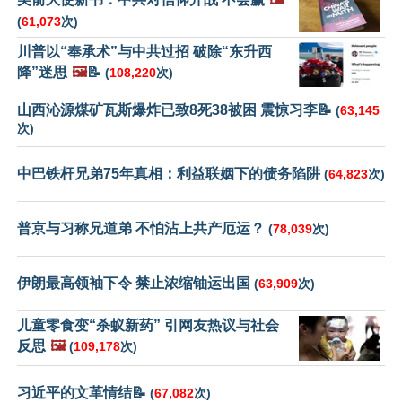
(
61,073
次)
川普以“奉承术”与中共过招 破除“东升西
降”迷思
🖼️
📝
(
108,220
次)
山西沁源煤矿瓦斯爆炸已致8死38被困 震惊习李📝
(
63,145
次)
中巴铁杆兄弟75年真相：利益联姻下的债务陷阱
(
64,823
次)
普京与习称兄道弟 不怕沾上共产厄运？
(
78,039
次)
伊朗最高领袖下令 禁止浓缩铀运出国
(
63,909
次)
儿童零食变“杀蚁新药” 引网友热议与社会
反思
🖼️
(
109,178
次)
习近平的文革情结📝
(
67,082
次)