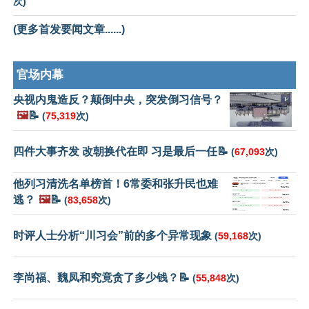
次)
(更多首发要闻文章......)
官场内幕
央视内鬼造反？颠倒中央，突发倒习信号？
🖼️
📝
(
75,319
次)
四件大事齐发 改朝换代在即 习是最后一任📝
(
67,093
次)
他列习清洗名单榜首！6常委和张升民也难
逃？
🖼️
📝
(
83,658
次)
时评人士分析“川习会”前的多个异常现象
(
59,168
次)
李尚福、魏凤和究竟贪了多少钱？📝
(
55,848
次)