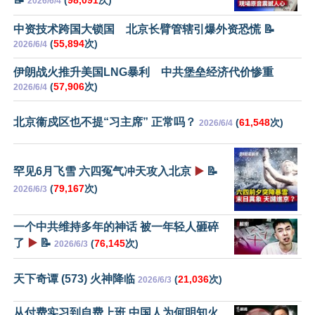
2026/6/4
中资技术跨国大锁国 北京长臂管辖引爆外资恐慌 📝
(
55,894
次)
2026/6/4
伊朗战火推升美国LNG暴利 中共堡垒经济代价惨重
(
57,906
次)
2026/6/4
北京衞戍区也不提“习主席” 正常吗？
(
61,548
次)
2026/6/4
罕见6月飞雪 六四冤气冲天攻入北京
▶️
📝
(
79,167
次)
2026/6/3
一个中共维持多年的神话 被一年轻人砸碎
了
▶️
📝
(
76,145
次)
2026/6/3
天下奇谭 (573) 火神降临
(
21,036
次)
2026/6/3
从付费实习到自费上班 中国人为何明知火