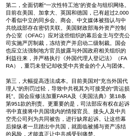
第二，全面切断“一次性特工池”的资金与组织网络。
目前在美国、加拿大、英国和德国，已有超过2,000
个看似中立的同乡会、商会、中文媒体被指认与中
共统战部存在密切关联。美国财政部海外资产控制
办公室（OFAC）应对这些组织的幕后金主与空壳公
司实施严厉制裁，冻结资产并启动二级制裁。国会
也应立法强制地方官员披露与外国政府相关组织的
利益往来，并严格执行《外国代理人登记法》（FA
RA），重罚未登记却收受中共资金的个人与团体。

第三，大幅提高违法成本。目前美国对“充当外国代
理人”的刑罚过轻，导致中共视其为可接受的“营运损
耗”。国会应修法加重FARA及《美国法典》第18条
第951款的刑责。更重要的是，司法部应有权在起诉
书中直接将中共国境内的情报官员、接头人及中共
空壳公司列为共同被告，进行缺席起诉。让这些幕
后操纵者一旦踏出中共国，就面临被捕与资产冻结
的风险，才能真正让中共感受到痛楚。
