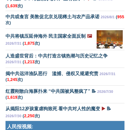
(
1,639
次)
中共或食言 美敦促北京兑现稀土与农产品承诺
(
955
2026/8/1
次)
中共将镇压延伸海外 民主国家全面反制
🖼️
(
1,875
次)
2026/7/31
人造盛世背后：中共打造古镇热潮与历史记忆之争
(
1,213
次)
2026/7/31
揭中共远洋渔队恶行 滥捕、侵权又规避究责
2026/7/31
(
1,245
次)
红霞刚散白海豚扑来 “中共国被风整疯了” 📝
2026/7/30
(
1,619
次)
从揭阳12岁孩童虐狗致死 看中共对人性的魔变
▶️
📝
(
2,250
次)
2026/7/30
人民报视频: