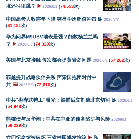
坑还往里跳？
▶️
(
74,553
次)
2026/6/3
中国高考人数连年下降 突显学历贬值冲击 📝
2026/6/3
(
61,181
次)
华为问界M9USV地表最强？能救杨兰兰吗
？
▶️
(
74,320
次)
2026/6/3
美国与北京接触 每次都会提黄岩岛问题
(
57,262
次)
2026/6/3
菲越提升战略伙伴关系 声索国抱团对付中
共
🖼️
(
72,616
次)
2026/6/3
中共“抛弃式特工”曝光：被捕后立刻遭北京切割 📝
2026/6/3
(
54,948
次)
熊猫债与反华潮：中共在中亚的债务陷阱与风险
2026/6/3
(
56,229
次)
六四纪念馆被破坏 三省校园爆发抗议
▶️
📝