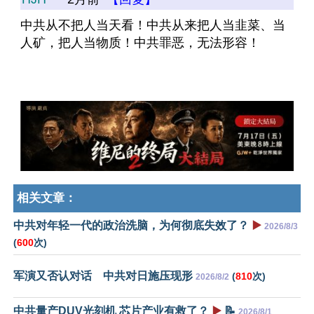
中共从不把人当天看！中共从来把人当韭菜、当
人矿，把人当物质！中共罪恶，无法形容！
相关文章：
中共对年轻一代的政治洗脑，为何彻底失效了？
▶️
2026/8/3
(
600
次)
军演又否认对话 中共对日施压现形
(
810
次)
2026/8/2
中共量产DUV光刻机 芯片产业有救了？
▶️
📝
2026/8/1