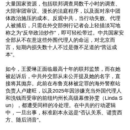
大量国家资源，包括联邦调查局数千小时的调查、
大陪审团审议、漫长的法庭程序，以及面对亲中团
体政治施压的成本。反观中共，当行动失败、代理
人被捕后，只需在外交部例行记者会上轻描淡写地
称之为“反华政治炒作”，即可轻松带过。中共国家安
全部从不在意这些外围代理人的命运，对北京而
言，短期内损失数十人不过是微不足道的“营运成
本”。  

如今，王爱琳正面临最高十年的联邦监禁，而在她
被起诉后，中共外交部从未公开提及她的名字，直
接将其抛弃。此前在布鲁克林被定罪的海外警察站
负责人卢建旺，以及2025年因涉嫌充当外国代理人
和洗钱而受审的前纽约州长高级幕僚孙雯（Linda S
un），都遭受同样的冷处理。在中共的行动逻辑
中，一旦出事，标准剧本永远是“否认关系、谴责西
方、随后消音”。
