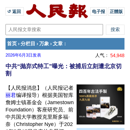
↺ 返回 
电子报
正體版
首页
分栏目
万象
文章
›
›
›
：
2026年6月3日
发表
人气：
54,948
中共“抛弃式特工”曝光：被捕后立刻遭北京切
割
【人民报消息】（人民报记者
丽君
编译报导）根据美国智库
詹姆士镇基金会（Jamestown 
Foundation）客座研究员、前
中共国大学教授克里斯多福·
奈（Christopher Nye）于202