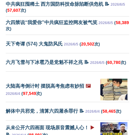
中共疯狂囤稀土 西方国防科技命脉陷断供危机 📝
2026/6/5
(
57,607
次)
六四禁说“我爱你”中共疯狂监控网友被气笑
(
58,389
2026/6/5
次)
天下奇谭 (574) 大鬼防风氏
(
20,502
次)
2026/6/5
六月飞雪与下冰雹乃是党魁不祥之兆 📝
(
60,780
次)
2026/6/5
大陆高考倒计时 摆脱高考焦虑有妙招
🖼️
(
97,549
次)
2026/6/4
解体中共邪党，清算六四屠杀罪行 📝
(
58,465
次)
2026/6/4
从未公开六四画面 现场原音震撼人心！
▶️
📝
(
98,091
次)