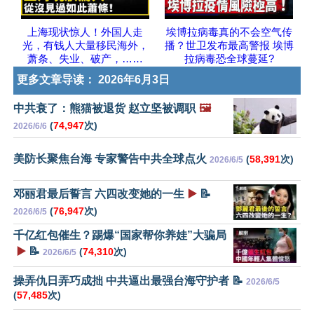
上海现状惊人！外国人走
埃博拉病毒真的不会空气传
光，有钱人大量移民海外，
播？世卫发布最高警报 埃博
萧条、失业、破产，……
拉病毒恐全球蔓延?
更多文章导读：
2026年6月3日
中共衰了：熊猫被退货 赵立坚被调职
🖼️
(
74,947
次)
2026/6/6
美防长聚焦台海 专家警告中共全球点火
(
58,391
次)
2026/6/5
邓丽君最后誓言 六四改变她的一生
▶️
📝
(
76,947
次)
2026/6/5
千亿红包催生？踢爆“国家帮你养娃”大骗局
▶️
📝
(
74,310
次)
2026/6/5
操弄仇日弄巧成拙 中共逼出最强台海守护者 📝
2026/6/5
(
57,485
次)