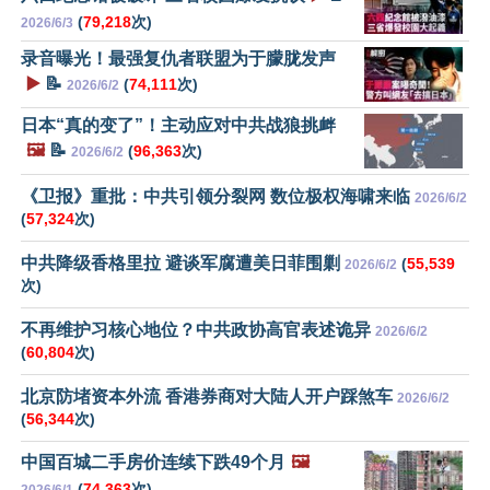
(
79,218
次)
2026/6/3
录音曝光！最强复仇者联盟为于朦胧发声
▶️
📝
(
74,111
次)
2026/6/2
日本“真的变了”！主动应对中共战狼挑衅
🖼️
📝
(
96,363
次)
2026/6/2
《卫报》重批：中共引领分裂网 数位极权海啸来临
2026/6/2
(
57,324
次)
中共降级香格里拉 避谈军腐遭美日菲围剿
(
55,539
2026/6/2
次)
不再维护习核心地位？中共政协高官表述诡异
2026/6/2
(
60,804
次)
北京防堵资本外流 香港券商对大陆人开户踩煞车
2026/6/2
(
56,344
次)
中国百城二手房价连续下跌49个月
🖼️
(
74,363
次)