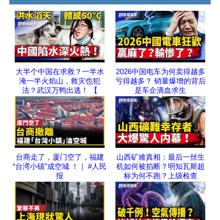
大半个中国在求救？一半水
2026中国电车为何卖得越多
淹一半火焰山，救灾也犯
亏得越多？ 销量爆增的背后
法？武汉万鸭出逃！ 【
是车企滴血求生
台商走了，厦门空了，福建
山西矿难真相：最后一丝生
“台湾小镇”成空城 ！｜ #人民
机如何被掐断？明知瓦斯超
报
标为何不跑？上级检查