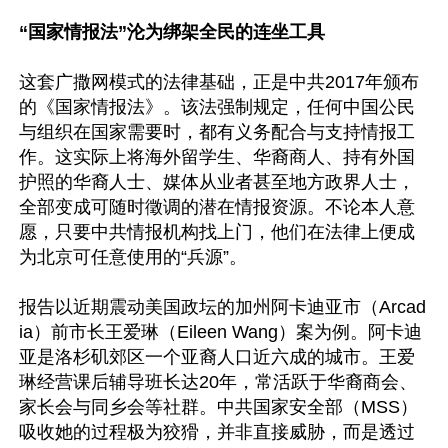
“国家情报法”沦为绑架全民的连坐工具
这套广撒网模式的法律基础，正是中共2017年颁布
的《国家情报法》。该法强制规定，任何中国公民
与组织在国家需要时，都有义务配合与支持情报工
作。这实际上将海外留学生、华裔商人、持有外国
护照的华裔人士、媒体从业者甚至地方政界人士，
全部变成可随时徵调的潜在情报资源。不论本人意
愿，只要中共情报机构找上门，他们在法律上便成
为北京可任意使用的“兵源”。 

报告以近期震动美国政坛的加州阿卡迪亚市（Arcad
ia）前市长王爱琳（Eileen Wang）案为例。阿卡迪
亚是洛杉矶郊区一个亚裔人口近六成的城市。王爱
琳经营课后辅导班长达20年，常活跃于华裔商会、
家长会与同乡会等社群。中共国家安全部（MSS）
吸收她的过程极为狡猾，并非直接威胁，而是透过