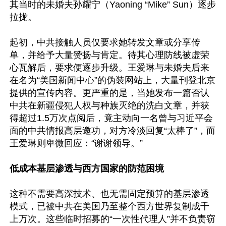
其当时的未婚夫孙耀宁（Yaoning “Mike” Sun）逐步
拉拢。

起初，中共接触人员仅要求她转发文章或分享传
单，并给予大量赞扬与肯定。待其心理防线被虚荣
心瓦解后，要求便逐步升级。王爱琳与未婚夫后来
在名为“美国新闻中心”的伪装网站上，大量刊登北京
提供的宣传内容。更严重的是，当她发布一篇否认
中共在新疆侵犯人权与种族灭绝的洗白文章，并获
得超过1.5万次点阅后，竟主动向一名曾与习近平会
面的中共情报高层邀功，对方冷淡回复“太棒了”，而
王爱琳则卑微回应：“谢谢领导。”

低成本基层渗透与西方国家的防范困境
这种不需要高深技术、也无需固定预算的基层渗透
模式，已被中共在美国乃至整个西方世界复制成千
上万次。这些临时招募的“一次性代理人”并不负责窃