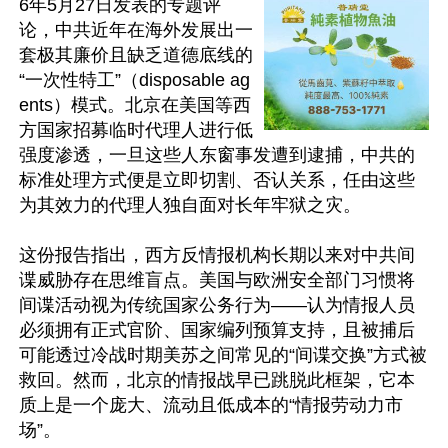
6年5月27日发表的专题评
论，中共近年在海外发展出一
套极其廉价且缺乏道德底线的
“一次性特工”（disposable ag
ents）模式。北京在美国等西
方国家招募临时代理人进行低
强度渗透，一旦这些人东窗事发遭到逮捕，中共的
标准处理方式便是立即切割、否认关系，任由这些
为其效力的代理人独自面对长年牢狱之灾。

这份报告指出，西方反情报机构长期以来对中共间
谍威胁存在思维盲点。美国与欧洲安全部门习惯将
间谍活动视为传统国家公务行为——认为情报人员
必须拥有正式官阶、国家编列预算支持，且被捕后
可能透过冷战时期美苏之间常见的“间谍交换”方式被
救回。然而，北京的情报战早已跳脱此框架，它本
质上是一个庞大、流动且低成本的“情报劳动力市
场”。
