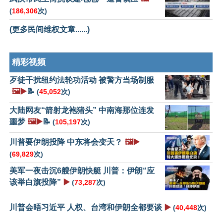
(
186,306
次)
(更多民间维权文章......)
精彩视频
歹徒干扰纽约法轮功活动 被警方当场制服
🖼️▶️
📝
(
45,052
次)
大陆网友“箭射龙袍猪头” 中南海那位连发
噩梦
🖼️▶️
📝
(
105,197
次)
川普要伊朗投降 中东将会变天？
🖼️▶️
(
69,829
次)
美军一夜击沉6艘伊朗快艇 川普：伊朗“应
该举白旗投降”
▶️
(
73,287
次)
川普会晤习近平 人权、台湾和伊朗全都要谈
▶️
(
40,448
次)