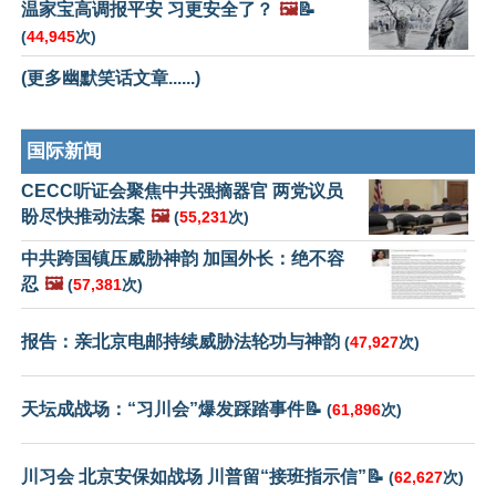
温家宝高调报平安 习更安全了？
🖼️
📝
(
44,945
次)
(更多幽默笑话文章......)
国际新闻
CECC听证会聚焦中共强摘器官 两党议员
盼尽快推动法案
🖼️
(
55,231
次)
中共跨国镇压威胁神韵 加国外长：绝不容
忍
🖼️
(
57,381
次)
报告：亲北京电邮持续威胁法轮功与神韵
(
47,927
次)
天坛成战场：“习川会”爆发踩踏事件📝
(
61,896
次)
川习会 北京安保如战场 川普留“接班指示信”📝
(
62,627
次)