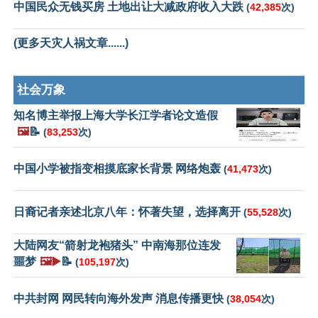
中国民众无钱买房 土地出让大减政府收入大跌
(
42,385
次)
(更多天灾人祸文章......)
社会万象
知名博主举报上海大学长江学者论文造假
🖼️
📝
(
83,253
次)
中国小学被指变相摸底家长背景 网络炮轰
(
41,473
次)
日裔记者亲述北京八年：怀著失望，选择离开
(
55,528
次)
大陆网友“箭射龙袍猪头” 中南海那位连发
噩梦
🖼️▶️
📝
(
105,197
次)
中共封网 网民转向海外发声 消息传播更快
(
38,054
次)