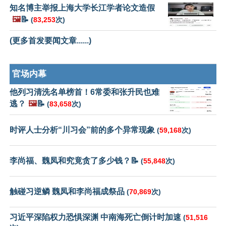
知名博主举报上海大学长江学者论文造假
🖼️
📝
(
83,253
次)
(更多首发要闻文章......)
官场内幕
他列习清洗名单榜首！6常委和张升民也难
逃？
🖼️
📝
(
83,658
次)
时评人士分析“川习会”前的多个异常现象
(
59,168
次)
李尚福、魏凤和究竟贪了多少钱？📝
(
55,848
次)
触碰习逆鳞 魏凤和李尚福成祭品
(
70,869
次)
习近平深陷权力恐惧深渊 中南海死亡倒计时加速
(
51,516