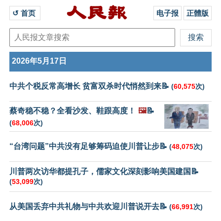
↺ 首页 
电子报
正體版
2026年5月17日
中共个税反常高增长 贫富双杀时代悄然到来📝
(
60,575
次)
蔡奇稳不稳？全看沙发、鞋跟高度！
🖼️
📝
(
68,006
次)
“台湾问题”中共没有足够筹码迫使川普让步📝
(
48,075
次)
川普两次访华都提孔子，儒家文化深刻影响美国建国📝
(
53,099
次)
从美国丢弃中共礼物与中共欢迎川普说开去📝
(
66,991
次)