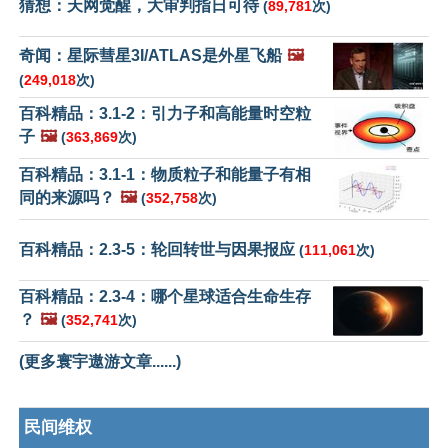
猜想：天网觉醒，大审判指日可待
(
89,781
次)
奇闻：星际彗星3I/ATLAS是外星飞船
🖼️
(
249,018
次)
百科精品：3.1-2：引力子和高能量时空粒
子
🖼️
(
363,869
次)
百科精品：3.1-1：物质粒子和能量子有相
同的来源吗？
🖼️
(
352,758
次)
百科精品：2.3-5：轮回转世与因果报应
(
111,061
次)
百科精品：2.3-4：哪个星球适合生命生存
？
🖼️
(
352,741
次)
(更多寰宇遨游文章......)
民间维权