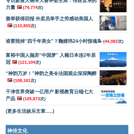
专访新唐人钢琴大赛评委主席：传统音乐的
力量
🖼️
(
79,774
次)
善举获得回报 外卖员举手之劳感动美国人
🖼️
(
110,855
次)
谁要毁掉“四千年美女”？鞠婧祎24小时惊魂📝
(
44,082
次)
富裕中国人抛弃“中国梦” 入籍日本连2年居
冠
🖼️
(
121,104
次)
“神韵万岁！”神韵之美令法国观众深深陶醉
🖼️
(
108,181
次)
干净世界突破一亿用户 影视教育云端七大
产品
🖼️
(
105,873
次)
(更多生活娱乐文章......)
神传文化