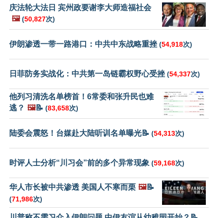
庆法轮大法日 宾州政要谢李大师造福社会
🖼️
(
50,827
次)
伊朗渗透一带一路港口：中共中东战略重挫
(
54,918
次)
日菲防务实战化：中共第一岛链霸权野心受挫
(
54,337
次)
他列习清洗名单榜首！6常委和张升民也难
逃？
🖼️
📝
(
83,658
次)
陆委会震怒！台媒赴大陆听训名单曝光📝
(
54,313
次)
时评人士分析“川习会”前的多个异常现象
(
59,168
次)
华人市长被中共渗透 美国人不寒而栗
🖼️
📝
(
71,986
次)
川普称不需习介入伊朗问题 中伊友谊从幼稚园开始？📝