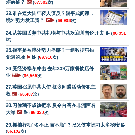
炸药桶？
🖼️
(
67,382
次)
23.谁在逼大陆年轻人谋反？躺平成间谍，
境外势力发工资？
🖼️▶️
(
66,998
次)
24.从美国丢弃中共礼物与中共欢迎川普说开去 📝
(
66,991
次)
25.躺平是被境外势力蛊惑？一组数据狠抽
党魁的脸
▶️
📝
(
66,910
次)
26.受经济寒冬冲击 去年339万家餐饮店停
业
🖼️▶️
(
66,569
次)
27.英国召见中共大使 抗议间谍活动侵犯主
权
🖼️
(
66,407
次)
28.习偷鸡不成蚀把米 反令台湾在非洲声名
大噪
🖼️
📝
(
66,330
次)
29.抓捕行动“名不正 言不顺”？张又侠掌握习太多秘密 📝
(
66,192
次)