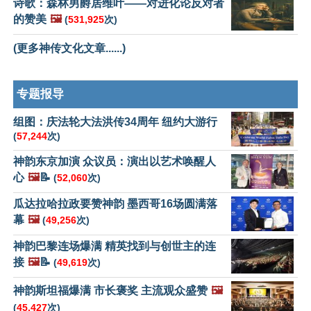
诗歌：森林男爵居维叶——对进化论反对者
的赞美
🖼️
(
531,925
次)
(更多神传文化文章......)
专题报导
组图：庆法轮大法洪传34周年 纽约大游行
(
57,244
次)
神韵东京加演 众议员：演出以艺术唤醒人
心
🖼️
📝
(
52,060
次)
瓜达拉哈拉政要赞神韵 墨西哥16场圆满落
幕
🖼️
(
49,256
次)
神韵巴黎连场爆满 精英找到与创世主的连
接
🖼️
📝
(
49,619
次)
神韵斯坦福爆满 市长褒奖 主流观众盛赞
🖼️
(
45,427
次)