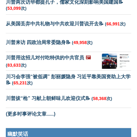
川普两次访华都提孔子，儒家文化深刻影响美国建国📝
(
53,099
次)
从美国丢弃中共礼物与中共欢迎川普说开去📝
(
66,991
次)
川普来访 四政治局常委隐身📝
(
49,958
次)
川普用这招儿对付吃特供的中共官员
🖼️
(
83,633
次)
川习会李强“被低调” 彭丽媛隐身 习近平靠美国资助上大学
📝
(
65,231
次)
川普拔“枪” 习献上朝鲜味儿欢迎仪式📝
(
58,368
次)
(更多时事评论文章......)
幽默笑话