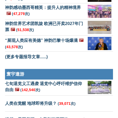
神韵感动墨西哥精英：提升人的精神境界
🖼️
(
47,279
次)
神韵世界艺术团凯旋 欧洲已开卖2027年门
票
🖼️
(
51,538
次)
“展现人类应有美德” 神韵巴黎十场爆满
🖼️
(
43,578
次)
(更多专题报导文章......)
寰宇遨游
七旬退党义工遇袭 退党中心呼吁维护信仰
自由
🖼️
(
142,540
次)
人类在觉醒 地球即将升级？
(
39,071
次)