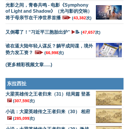
光影之间，青春共鸣 - 电影《Symphony
of Light and Shadow》（光与影的交响）
将于母亲节在干净世界首播
🖼️▶️
(
43,382
次)
又倒霉了！“习近平三胞胎出炉”
▶️
📝
(
47,657
次)
谁在逼大陆年轻人谋反？躺平成间谍，境外
势力发工资？
🖼️▶️
(
66,998
次)
(更多精彩视频文章......)
东拉西扯
大梁英雄传之王者归来（31）结局篇 登基
🖼️
(
307,590
次)
小说：大梁英雄传之王者归来（30） 相府
🖼️
(
285,099
次)