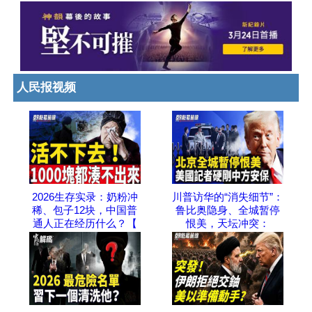
人民报视频
2026生存实录：奶粉冲
川普访华的“消失细节”：
稀、包子12块，中国普
鲁比奥隐身、全城暂停
通人正在经历什么？【
恨美，天坛冲突：