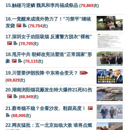
15.触碰习逆鳞 魏凤和李尚福成祭品
(
70,869
次)
16.一觉醒来成境外势力了！“习禁平”继续
发烧
🖼️
📝
(
70,754
次)
17.深圳女子劝阻吸烟 反遭警方脱衣“裸检”
🖼️
📝
(
70,705
次)
18.甩开中共 朝鲜改宪法塑造“正常国家”形
象
🖼️
📝
(
70,115
次)
19.川普要伊朗投降 中东将会变天？
🖼️▶️
(
69,829
次)
20.湖南浏阳烟花厰发生特大爆炸21死61伤
🖼️
📝
(
68,949
次)
21.蔡奇稳不稳？全看沙发、鞋跟高度！
🖼️
📝
(
68,006
次)
22.网友猛批：五一北京如临大敌 谁将点燃