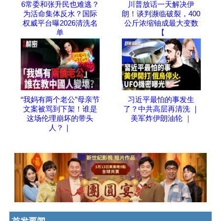
6常委和张升民也难逃？
川普放话一天解决伊
为活命集体反水？国际
朗！谈判濒临破裂，400
权威平台曝2026清洗名
公斤浓缩铀成最大变数
单
【
“我妈有两个老公”母亲节
习近平最怕的事发生
文案被骂到下架！谁是
了？中共高层再清洗 ｜
这场伦理崩坏的带头
美军炸伊朗油轮 ｜
人？｜