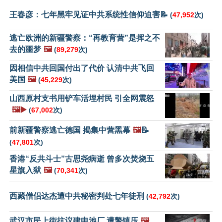
王春彦：七年黑牢见证中共系统性信仰迫害📝
(
47,952
次)
逃亡欧洲的新疆警察：“再教育营”是挥之不
去的噩梦
🖼️
(
89,279
次)
因相信中共回国付出了代价 认清中共飞回
美国
🖼️
(
45,229
次)
山西原村支书用铲车活埋村民 引全网震怒
🖼️▶️
(
67,002
次)
前新疆警察逃亡德国 揭集中营黑幕
🖼️
📝
(
47,801
次)
香港“反共斗士”古思尧病逝 曾多次焚烧五
星旗入狱
🖼️
(
70,341
次)
西藏僧侣达杰遭中共秘密判处七年徒刑
(
42,792
次)
武汉市民上街抗议建电池厂 遭警镇压
🖼️