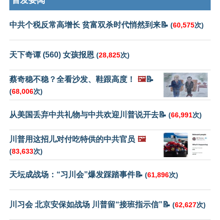
首发要闻
中共个税反常高增长 贫富双杀时代悄然到来📝
(
60,575
次)
天下奇谭 (560) 女孩报恩
(
28,825
次)
蔡奇稳不稳？全看沙发、鞋跟高度！
🖼️
📝
(
68,006
次)
从美国丢弃中共礼物与中共欢迎川普说开去📝
(
66,991
次)
川普用这招儿对付吃特供的中共官员
🖼️
(
83,633
次)
天坛成战场：“习川会”爆发踩踏事件📝
(
61,896
次)
川习会 北京安保如战场 川普留“接班指示信”📝
(
62,627
次)