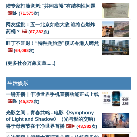
陆专家打脸党魁:“共同富裕”有结构性问题
🖼️
📝
(
71,575
次)
网友猛批：五一北京如临大敌 谁将点燃炸
药桶？
🖼️
(
67,382
次)
旺丁不旺财！“特种兵旅游”模式令港人哗然
🖼️
(
64,068
次)
(更多社会万象文章......)
生活娱乐
一键开播｜干净世界手机直播功能正式上线
🖼️
📝
(
45,878
次)
光影之间，青春共鸣 - 电影《Symphony
of Light and Shadow》（光与影的交响）
将于母亲节在干净世界首播
🖼️▶️
(
43,382
次)