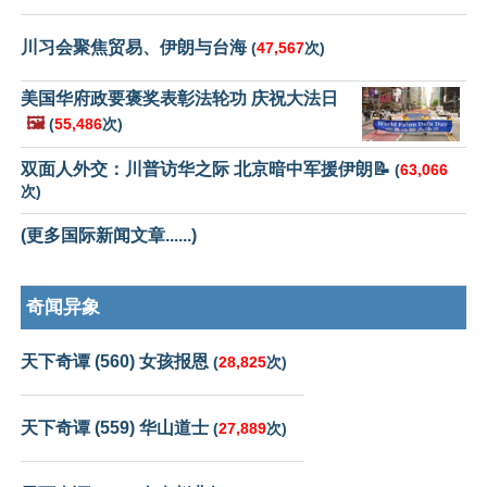
川习会聚焦贸易、伊朗与台海
(
47,567
次)
美国华府政要褒奖表彰法轮功 庆祝大法日
🖼️
(
55,486
次)
双面人外交：川普访华之际 北京暗中军援伊朗📝
(
63,066
次)
(更多国际新闻文章......)
奇闻异象
天下奇谭 (560) 女孩报恩
(
28,825
次)
天下奇谭 (559) 华山道士
(
27,889
次)