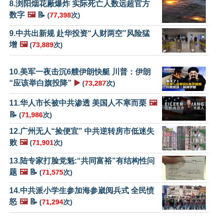
8.浏阳烟花厰爆炸 实际死亡人数远超官方
数字
🖼️
📝
(
77,398
次)
9.中共出新规 赴华投资“人财两空”风险猛
增
🖼️
(
73,889
次)
10.美军一夜击沉6艘伊朗快艇 川普：伊朗
“应该举白旗投降”
▶️
(
73,287
次)
11.华人市长被中共渗透 美国人不寒而栗
🖼️
📝
(
71,986
次)
12.广州无人“捡便宜” 中共逆转房市低迷失
败
🖼️
(
71,901
次)
13.陆专家打脸党魁:“共同富裕”有结构性问
题
🖼️
📝
(
71,575
次)
14.中共派小学生参加海参崴阅兵式 全民愤
怒
🖼️
📝
(
71,294
次)