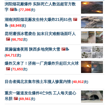
浏阳烟花厰爆炸 实际死亡人数远超官方数
字
🖼️
📝
(
77,398
次)
湖南浏阳烟花厰发生特大爆炸21死61伤
🖼️
📝
(
68,949
次)
昆明遭强冰雹袭击 如末日灾难般场面吓人
🖼️
(
66,752
次)
屋漏偏逢夜雨 陕西多地突降大雪
🖼️
📝
(
64,712
次)
爆炸又来了！济南一厂房爆炸升起巨大火球
🖼️
(
71,653
次)
目击者揭北京集市推土车撞人惨案内情
(
40,912
次)
重庆一隧道发生爆炸4亡9伤 工人每天提心
吊胆
🖼️
(
69,561
次)