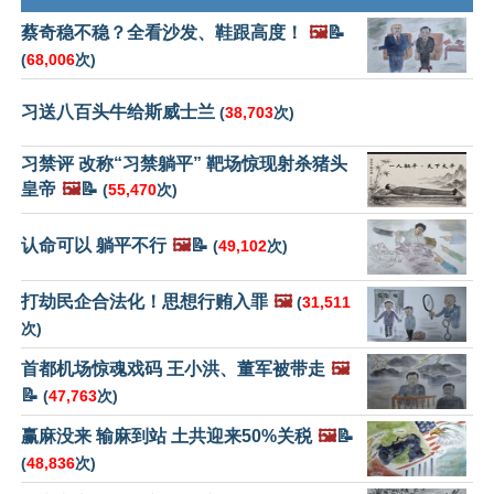
蔡奇稳不稳？全看沙发、鞋跟高度！
🖼️
📝
(
68,006
次)
习送八百头牛给斯威士兰
(
38,703
次)
习禁评 改称“习禁躺平” 靶场惊现射杀猪头
皇帝
🖼️
📝
(
55,470
次)
认命可以 躺平不行
🖼️
📝
(
49,102
次)
打劫民企合法化！思想行贿入罪
🖼️
(
31,511
次)
首都机场惊魂戏码 王小洪、董军被带走
🖼️
📝
(
47,763
次)
赢麻没来 输麻到站 土共迎来50%关税
🖼️
📝
(
48,836
次)