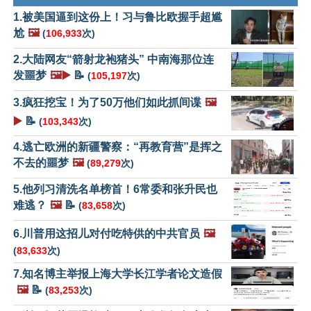
1.被美国逼到这份上！习与鲁比欧握手超尴
尬
🖼️
(
106,933
次)
2.大陆网友“箭射龙袍猪头” 中南海那位连
发噩梦
🖼️▶️
📝
(
105,197
次)
3.疯狂挖宝！为了50万他们如此抓间谍
🖼️
▶️
📝
(
103,343
次)
4.逃亡欧洲的新疆警察：“再教育营”是挥之
不去的噩梦
🖼️
(
89,279
次)
5.他列习清洗名单榜首！6常委和张升民也
难逃？
🖼️
📝
(
83,658
次)
6.川普用这招儿对付吃特供的中共官员
🖼️
(
83,633
次)
7.知名博主举报上海大学长江学者论文造假
🖼️
📝
(
83,253
次)