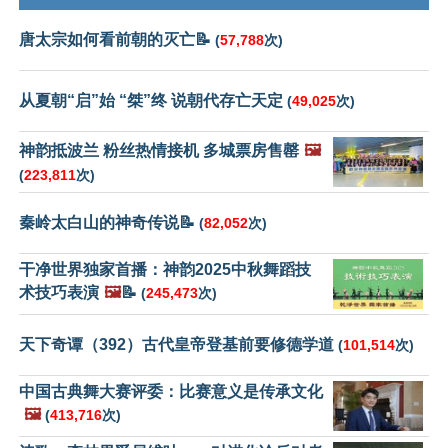
唐太宗如何看前朝的灭亡📝
(
57,788
次)
从夏朝“启”始 “桀”终 说朝代存亡天定
(
49,025
次)
神韵抵波兰 粉丝热情接机 多城票房售罄
🖼️
(
223,811
次)
秦岭太白山的神奇传说📝
(
82,052
次)
干净世界独家首播：神韵2025中秋舞蹈技
术技巧表演
🖼️
📝
(
245,473
次)
天下奇谭（392）古代皇帝登基前要修德学道
(
101,514
次)
中国古典舞大赛评委：比赛意义是传承文化
🖼️
(
413,716
次)