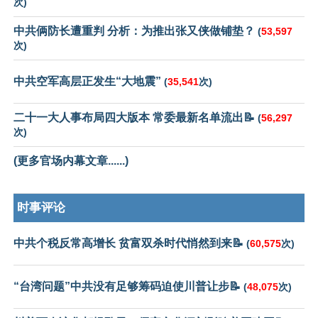
次)
中共俩防长遭重判 分析：为推出张又侠做铺垫？
(
53,597
次)
中共空军高层正发生“大地震”
(
35,541
次)
二十一大人事布局四大版本 常委最新名单流出📝
(
56,297
次)
(更多官场内幕文章......)
时事评论
中共个税反常高增长 贫富双杀时代悄然到来📝
(
60,575
次)
“台湾问题”中共没有足够筹码迫使川普让步📝
(
48,075
次)