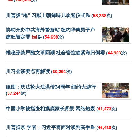
川普拔“枪” 习献上朝鲜味儿欢迎仪式📝
(
58,368
次)
协助开办中共海外警务站 纽约华裔男子卢
建旺被定罪
🖼️
📝
(
54,698
次)
维稳形势严酷文革回潮 社会管控趋紧海归倒霉
(
44,903
次)
川习会谈要点再解读
(
60,291
次)
组图：庆法轮大法洪传34周年 纽约大游行
(
57,244
次)
中国小学被指变相摸底家长背景 网络炮轰
(
41,473
次)
川普抵京 学者：习近平将面对谈判高手📝
(
46,416
次)