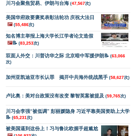
川习会聚焦贸易、伊朗与台海
(
47,567
次)
美国华府政要褒奖表彰法轮功 庆祝大法日
🖼️
(
55,486
次)
知名博主举报上海大学长江学者论文造假
🖼️
📝
(
83,253
次)
双面人外交：川普访华之际 北京暗中军援伊朗📝
(
63,066
次)
加州亚凯迪亚市长认罪 揭开中共海外统战黑手
(
58,627
次)
卢比奥：美对台政策没有改变 黎智英案被提及
(
59,765
次)
川习会李强“被低调” 彭丽媛隐身 习近平靠美国资助上大学
📝
(
65,231
次)
被美国逼到这份上！习与鲁比欧握手超尴尬
🖼️
(
106,933
次)