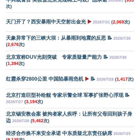
(
955
2026/8/1
次)
天门开了？西安暴雨中天空射出金光
▶️
(
2,069
次)
2026/7/31
天象异常下的三峡大坝：从暴雨到地震的反思 📝
2026/7/30
(
2,676
次)
北京宣称DUV光刻突破 专家质疑量产能力 📝
2026/7/30
(
1,394
次)
红霞杀穿2800公里 中国陷暴雨危机
▶️
📝
(
1,417
次)
2026/7/28
北京打造巨型补给舰 专家示警全球 军事扩张野心浮现 📝
(
3,194
次)
2026/7/27
北京锡安教会案 被拘者家人疾呼：让所有父母回到孩子身
边
(
5,462
次)
2026/7/26
经济合作换不来安全承诺 中东质疑北京责任缺席
2026/7/25
(
9,125
次)