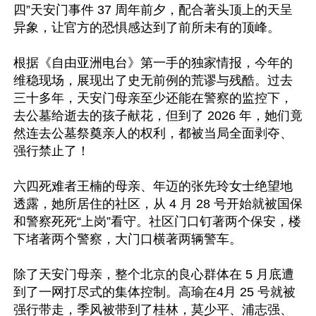
四”天安门事件 37 周年前夕，配合著头顶上的天呈
异象，让官方的恐惧感达到了前所未有的顶峰。

根据《自由亚洲电台》第一手的独家情报，今年的
维稳现场，展现出了史无前例的荒谬与残酷。过去
三十多年，天安门母亲至少还能在警察的监控下，
去公墓给逝去的孩子献花，但到了 2026 年，她们竟
然连去公墓祭奠亲人的权利，都被当局全面剥夺、
强行禁止了！ 

六四死难者王楠的母亲、年迈的张先玲女士绝望地
透露，她所居住的社区，从 4 月 28 号开始就被国保
和警察死死“上岗”看守。社区门口钉著两个保安，楼
下堵著两个警察，大门口横著两辆警车。

除了天安门母亲，整个北京的良心群体在 5 月底遭
到了一网打尽式的集体控制。高瑜在4月 25 号就被
强行带走，季风被带到了桂林，莫少平、浦志强、