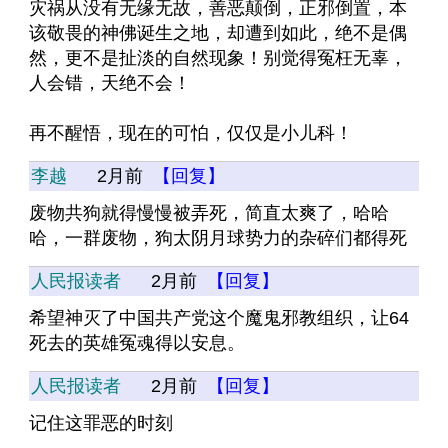
灾祸从没有无缘无故，善恶颠倒，正邪倒置，本
该敬畏的神佛诞生之地，却遭到如此，绝不是偶
然，更不是扯淡的自然现象！别觉得冤枉无辜，
人会错，天绝不会！
再不醒悟，现在的可怕，仅仅是小儿科！
李越
2月前
【回复】
废物共狗就得慢慢被弄死，简直太爽了，哈哈
哈，一群废物，狗太阴月球势力的杂碎们都得死
人民报读者
2月前
【回复】
希望神灭了中国共产党这个魔鬼邪教组织，让64
死去的英雄冤魂得以安息。
人民报读者
2月前
【回复】
记住这罪恶的时刻