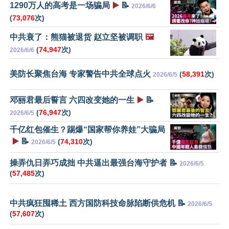
1290万人的高考是一场骗局
▶️
📝
2026/6/6
(
73,076
次)
中共衰了：熊猫被退货 赵立坚被调职
🖼️
(
74,947
次)
2026/6/6
美防长聚焦台海 专家警告中共全球点火
(
58,391
次)
2026/6/5
邓丽君最后誓言 六四改变她的一生
▶️
📝
(
76,947
次)
2026/6/5
千亿红包催生？踢爆“国家帮你养娃”大骗局
▶️
📝
(
74,310
次)
2026/6/5
操弄仇日弄巧成拙 中共逼出最强台海守护者 📝
2026/6/5
(
57,485
次)
中共疯狂囤稀土 西方国防科技命脉陷断供危机 📝
2026/6/5
(
57,607
次)