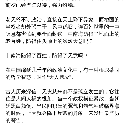
前夕已经严阵以待，强力维稳。

老天爷不讲政治，直接在天上降下异象；而地面的
当权者却外强中干、风声鹤唳，连百姓嘴里的一声
叹息都害怕到要全面封锁。中南海防得了地面上的
老百姓，防得住头顶上的滚滚天意吗？ 

中南海防得了百姓，防得了天意吗？

在中国绵延几千年的政治文化中，有一种根深蒂固
的哲学智慧，叫作“天人感应”。

古人历来深信，天灾从来都不是孤立发生的，它往
往是人间人祸的投射。当一个政权横征暴敛、当朝
廷黑白颠倒、当民间积压的冤气和怨气冲破临界点
的时候，上天就会降下反常的异象，来发出最严厉
的警告。
