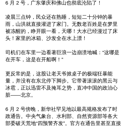
6 月 2 号，广东肇庆和佛山也彻底沦陷了！

凌晨三点钟，民众还在熟睡，短短二十分钟的暴
雨，山洪就直接灌进了家门。无数老百姓是在梦里
被冻醒的，睁开眼一看，天哪！大水已经漫过了床
头！家里的冰箱、沙发全在水上漂！ 

司机们在车里一边看著巨浪一边崩溃地喊：“这哪是
在开车，这是在开船啊！”

更反常的是，这股让老天爷掀桌子的极端狂暴能
量，并没有在东北停下脚步。它带著滚滚的黑云与
冰雹，正以迅雷不及掩耳之势，直冲中国的政治心
脏——北京。

6 月 2 号傍晚，新华社罕见地以最高规格发布了时
政通告。中央气象台、水利部、自然资源部等各大
部委破天荒地“四预警齐发”。官方在通告里甚至直接