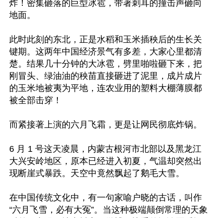
炸！密集砸落的巨型冰雹，带著刺耳的撞击声砸向
地面。

此时此刻的东北，正是水稻和玉米插秧后的生长关
键期。这两年中国经济景气有多差，大家心里都清
楚。结果几十分钟的大冰雹，劈里啪啦砸下来，把
刚冒头、绿油油的秧苗直接砸进了泥里，成片成片
的玉米地被夷为平地，连农业用的塑料大棚薄膜都
被全部击穿！

而紧接著上演的六月飞霜，更是让网民彻底炸锅。

6 月 1 号这天凌晨，内蒙古根河市北部以及黑龙江
大兴安岭地区，原本已经进入初夏，气温却突然出
现断崖式暴跌。天空中竟然飘起了鹅毛大雪。

在中国传统文化中，有一句家喻户晓的古话，叫作
“六月飞雪，必有大冤”。当这种极端颠倒常理的天象