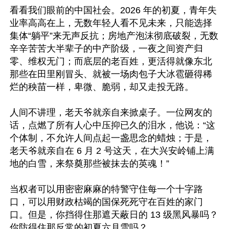
看看我们眼前的中国社会。2026 年的初夏，青年失
业率高高在上，无数年轻人看不见未来，只能选择
集体“躺平”来无声反抗；房地产泡沫彻底破裂，无数
辛辛苦苦大半辈子的中产阶级，一夜之间资产归
零、维权无门；而底层的老百姓，更活得就像东北
那些在田里刚冒头、就被一场肉包子大冰雹砸得稀
烂的秧苗一样，卑微、脆弱，却又走投无路。

人间不讲理，老天爷就亲自来掀桌子。一位网友的
话，点燃了所有人心中压抑已久的泪水，他说：“这
个体制，不允许人间点起一盏思念的蜡烛；于是，
老天爷就亲自在 6 月 2 号这天，在大兴安岭铺上满
地的白雪，来祭奠那些被抹去的英魂！”

当权者可以用密密麻麻的特警守住每一个十字路
口，可以用财政枯竭的国保死死守在百姓的家门
口。但是，你挡得住那遮天蔽日的 13 级黑风暴吗？
你防得住那反常的初夏六月雪吗？
