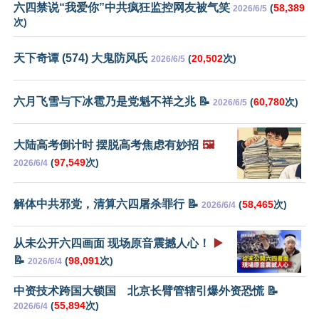
六四禁说“我爱你”中共疯狂监控网友被气笑
(
58,389
2026/6/5
次)
天下奇谭 (574) 大鬼防风氏
(
20,502
次)
2026/6/5
六月飞雪与下冰雹乃是党魁不祥之兆 📝
(
60,780
次)
2026/6/5
大陆高考倒计时 摆脱高考焦虑有妙招
🖼️
(
97,549
次)
2026/6/4
解体中共邪党，清算六四屠杀罪行 📝
(
58,465
次)
2026/6/4
从未公开六四画面 现场原音震撼人心！
▶️
📝
(
98,091
次)
2026/6/4
中资技术跨国大锁国 北京长臂管辖引爆外资恐慌 📝
(
55,894
次)
2026/6/4