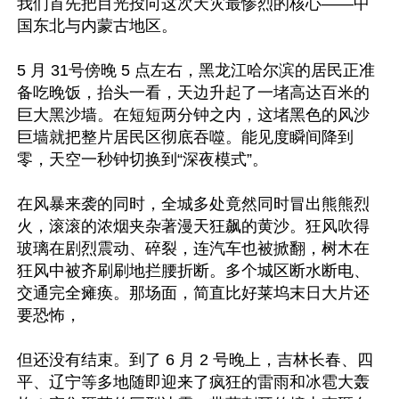
我们首先把目光投向这次天灾最惨烈的核心——中
国东北与内蒙古地区。

5 月 31号傍晚 5 点左右，黑龙江哈尔滨的居民正准
备吃晚饭，抬头一看，天边升起了一堵高达百米的
巨大黑沙墙。在短短两分钟之内，这堵黑色的风沙
巨墙就把整片居民区彻底吞噬。能见度瞬间降到
零，天空一秒钟切换到“深夜模式”。

在风暴来袭的同时，全城多处竟然同时冒出熊熊烈
火，滚滚的浓烟夹杂著漫天狂飙的黄沙。狂风吹得
玻璃在剧烈震动、碎裂，连汽车也被掀翻，树木在
狂风中被齐刷刷地拦腰折断。多个城区断水断电、
交通完全瘫痪。那场面，简直比好莱坞末日大片还
要恐怖， 

但还没有结束。到了 6 月 2 号晚上，吉林长春、四
平、辽宁等多地随即迎来了疯狂的雷雨和冰雹大轰