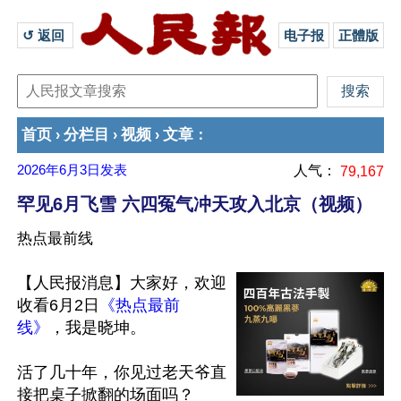
↺ 返回 
电子报
正體版
首页
分栏目
视频
文章
›
›
›
：
2026年6月3日
发表
人气：
79,167
罕见6月飞雪 六四冤气冲天攻入北京（视频）
热点最前线
【人民报消息】大家好，欢迎
收看6月2日
《热点最前
线》
，我是晓坤。

活了几十年，你见过老天爷直
接把桌子掀翻的场面吗？
