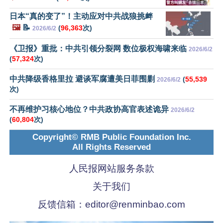
日本“真的变了”！主动应对中共战狼挑衅
🖼️
📝
(
96,363
次)
2026/6/2
《卫报》重批：中共引领分裂网 数位极权海啸来临
2026/6/2
(
57,324
次)
中共降级香格里拉 避谈军腐遭美日菲围剿
(
55,539
2026/6/2
次)
不再维护习核心地位？中共政协高官表述诡异
2026/6/2
(
60,804
次)
Copyright© RMB Public Foundation Inc.
All Rights Reserved
人民报网站服务条款
关于我们
反馈信箱：
editor@renminbao.com