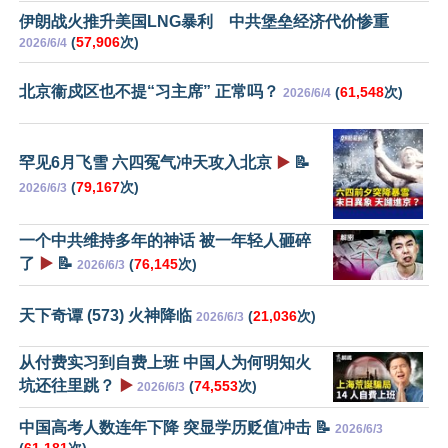
伊朗战火推升美国LNG暴利 中共堡垒经济代价惨重
(
57,906
次)
2026/6/4
北京衞戍区也不提“习主席” 正常吗？
(
61,548
次)
2026/6/4
罕见6月飞雪 六四冤气冲天攻入北京
▶️
📝
(
79,167
次)
2026/6/3
一个中共维持多年的神话 被一年轻人砸碎
了
▶️
📝
(
76,145
次)
2026/6/3
天下奇谭 (573) 火神降临
(
21,036
次)
2026/6/3
从付费实习到自费上班 中国人为何明知火
坑还往里跳？
▶️
(
74,553
次)
2026/6/3
中国高考人数连年下降 突显学历贬值冲击 📝
2026/6/3