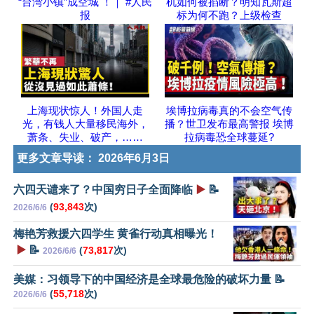
“台湾小镇”成空城 ！｜ #人民
机如何被掐断？明知瓦斯超
报
标为何不跑？上级检查
上海现状惊人！外国人走
埃博拉病毒真的不会空气传
光，有钱人大量移民海外，
播？世卫发布最高警报 埃博
萧条、失业、破产，……
拉病毒恐全球蔓延?
更多文章导读：
2026年6月3日
六四天谴来了？中国穷日子全面降临
▶️
📝
(
93,843
次)
2026/6/6
梅艳芳救援六四学生 黄雀行动真相曝光！
▶️
📝
(
73,817
次)
2026/6/6
美媒：习领导下的中国经济是全球最危险的破坏力量 📝
(
55,718
次)
2026/6/6