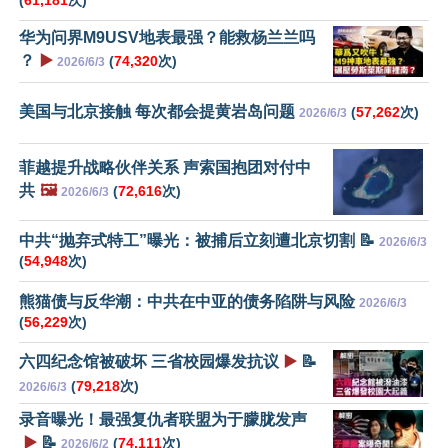
(
61,181
次)
华为问界M9USV地表最强？能救杨兰兰吗
？
▶️
(
74,320
次)
2026/6/3
美国与北京接触 每次都会提黄岩岛问题
(
57,262
次)
2026/6/3
菲越提升战略伙伴关系 声索国抱团对付中
共
🖼️
(
72,616
次)
2026/6/3
中共“抛弃式特工”曝光：被捕后立刻遭北京切割 📝
2026/6/3
(
54,948
次)
熊猫债与反华潮：中共在中亚的债务陷阱与风险
2026/6/3
(
56,229
次)
六四纪念馆被破坏 三省校园爆发抗议
▶️
📝
(
79,218
次)
2026/6/3
录音曝光！最强复仇者联盟为于朦胧发声
▶️
📝
(
74,111
次)
2026/6/2