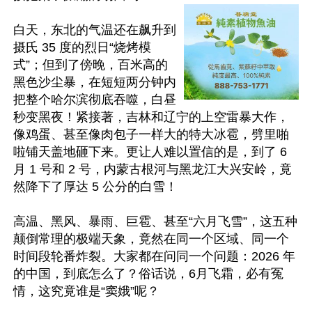
白天，东北的气温还在飙升到
摄氏 35 度的烈日“烧烤模
式”；但到了傍晚，百米高的
黑色沙尘暴，在短短两分钟内
把整个哈尔滨彻底吞噬，白昼
秒变黑夜！紧接著，吉林和辽宁的上空雷暴大作，
像鸡蛋、甚至像肉包子一样大的特大冰雹，劈里啪
啦铺天盖地砸下来。更让人难以置信的是，到了 6 
月 1 号和 2 号，内蒙古根河与黑龙江大兴安岭，竟
然降下了厚达 5 公分的白雪！

高温、黑风、暴雨、巨雹、甚至“六月飞雪”，这五种
颠倒常理的极端天象，竟然在同一个区域、同一个
时间段轮番炸裂。大家都在问同一个问题：2026 年
的中国，到底怎么了？俗话说，6月飞霜，必有冤
情，这究竟谁是“窦娥”呢？
