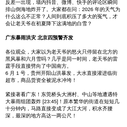
反差一出现，墙内抖音、微博、快手的评论区瞬间
排山倒海地炸开了。大家都在问：2026 年的天气为
什么这么不正常？人间到底积压了多大的冤气，才
会让老天爷在初夏降下这满地的白雪？

广东暴雨洪灾 北京四预警齐发
各位观众，大家以为老天爷的怒火只停留在北方的
黑风暴和六月雪吗？几乎是同一时间，老天爷的雷
霆手段直接劈向了中国南方。

6 月 1 号，贵州开阳山洪暴发，大水直接灌进临街
超市，商品货资全被泥水冲垮！

紧接著看广东！东莞桥头大洲村、中山等地遭遇特
大暴雨组团轰炸 [23:45]！原本繁华的街道在短短几
十分钟内，马路直接变成了大江大河，积水齐腰
深，最深的地方高达一两公尺！ 
