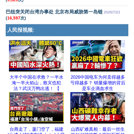
巴纽突关闭台湾办事处 北京布局威胁第一岛链
2026/7/22
(
16,597
次)
人民报视频:
大半个中国在求救？一半水
2026中国电车为何卖得越多
淹一半火焰山，救灾也犯
亏得越多？ 销量爆增的背后
法？武汉万鸭出逃！ 【
是车企滴血求生
台商走了，厦门空了，福建
山西矿难真相：最后一丝生