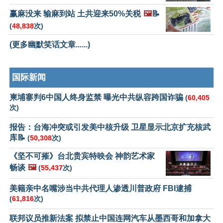
赢麻没来 输麻到站 土共迎来50%关税
🖼️
📝
(
48,838
次)
(更多幽默笑话文章......)
国际新闻
柬埔寨判6中国人终身监禁 曝光中共纵容跨国诈骗
(
60,405
次)
报告：台海冲突或引发美中核升级 卫星显示北京扩充核武
库📝
(
50,308
次)
《坚不可摧》台北贵宾特映会 神韵艺术家
畅谈
🖼️
(
55,437
次)
美籍亲中名嘴涉当中共代理人渗透川普政府 FBI逮捕
(
61,816
次)
联邦议员推新法案 拟禁止中国连网汽车从墨西哥和加拿大