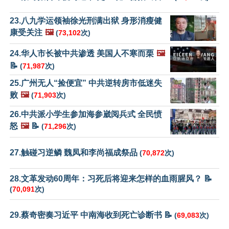
23.八九学运领袖徐光刑满出狱 身形消瘦健
康受关注
🖼️
(
73,102
次)
24.华人市长被中共渗透 美国人不寒而栗
🖼️
📝
(
71,987
次)
25.广州无人“捡便宜” 中共逆转房市低迷失
败
🖼️
(
71,903
次)
26.中共派小学生参加海参崴阅兵式 全民愤
怒
🖼️
📝
(
71,296
次)
27.触碰习逆鳞 魏凤和李尚福成祭品
(
70,872
次)
28.文革发动60周年：习死后将迎来怎样的血雨腥风？ 📝
(
70,091
次)
29.蔡奇密奏习近平 中南海收到死亡诊断书 📝
(
69,083
次)