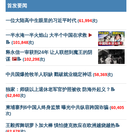
首发要闻
一位大陆高中生眼里的习近平时代
(
61,994
次)
一半水淹一半火焰山 大半个中国在求救
▶️
📝
(
101,848
次)
释永信一审获刑24年 让人联想到魔王的阴
谋
🖼️
📝
(
102,298
次)
中共国爆抢牧羊人职缺 戳破就业稳定神话
(
58,369
次)
独家：师级以上退休老军官护照被收 防海外起义？📝
(
62,840
次)
柬埔寨判6中国人终身监禁 曝光中共纵容跨国诈骗
(
60,405
次)
王毅挥舞胡萝卜加大棒 惧怕捷克效应在欧洲越烧越热📝
(
62,678
次)