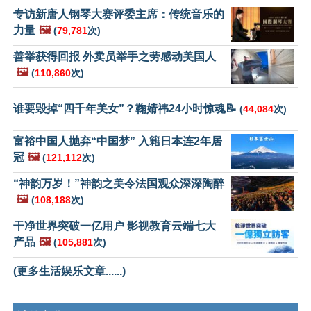
专访新唐人钢琴大赛评委主席：传统音乐的
力量
🖼️
(
79,781
次)
善举获得回报 外卖员举手之劳感动美国人
🖼️
(
110,860
次)
谁要毁掉“四千年美女”？鞠婧祎24小时惊魂📝
(
44,084
次)
富裕中国人抛弃“中国梦” 入籍日本连2年居
冠
🖼️
(
121,112
次)
“神韵万岁！”神韵之美令法国观众深深陶醉
🖼️
(
108,188
次)
干净世界突破一亿用户 影视教育云端七大
产品
🖼️
(
105,881
次)
(更多生活娱乐文章......)