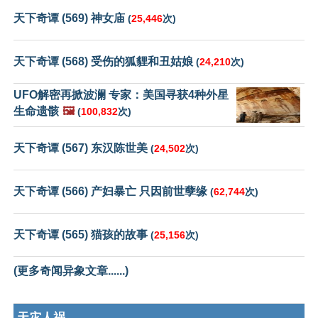
天下奇谭 (569) 神女庙
(
25,446
次)
天下奇谭 (568) 受伤的狐貍和丑姑娘
(
24,210
次)
UFO解密再掀波澜 专家：美国寻获4种外星
生命遗骸
🖼️
(
100,832
次)
天下奇谭 (567) 东汉陈世美
(
24,502
次)
天下奇谭 (566) 产妇暴亡 只因前世孽缘
(
62,744
次)
天下奇谭 (565) 猫孩的故事
(
25,156
次)
(更多奇闻异象文章......)
天灾人祸