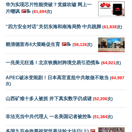
华为实现芯片性能突破？党媒吹嘘 网上一
片嘲讽
🖼️
📝
(
61,694
次)
“四方安全对话”关切东海和南海局势 中共跳脚
(
61,838
次)
赖清德宣布4大策略促生育
🖼️
📝
(
58,126
次)
一兆美元狂逃！北京铁腕封跨境交易引恐慌📝
(
64,921
次)
APEC破冰变闹剧！日本高官直批中共敢做不敢当
(
64,997
次)
山西矿难十多人被抓 井下真实数字仍成谜
(
52,206
次)
非法充当中共代理人 一名美国记者被控📝
(
51,384
次)
多国九百余政要祝贺世界法轮大法日(上)
🖼️