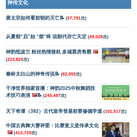
神传文化
唐太宗如何看前朝的灭亡📝
(
57,791
次)
从夏朝“启”始 “桀”终 说朝代存亡天定
(
49,028
次)
神韵抵波兰 粉丝热情接机 多城票房售罄
🖼️
(
223,825
次)
秦岭太白山的神奇传说📝
(
82,055
次)
干净世界独家首播：神韵2025中秋舞蹈技
术技巧表演
🖼️
📝
(
245,487
次)
天下奇谭（392）古代皇帝登基前要修德学道
(
101,517
次)
中国古典舞大赛评委：比赛意义是传承文化
🖼️
(
413,729
次)