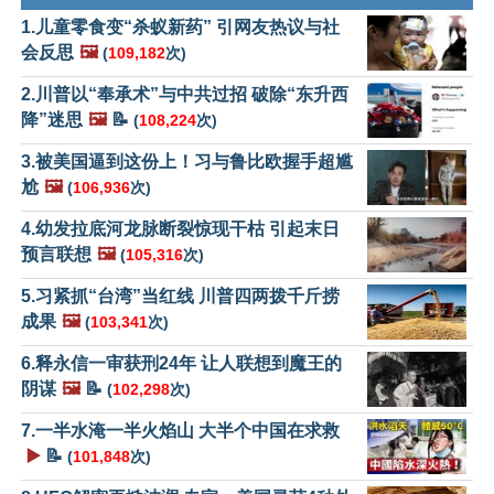
1.儿童零食变“杀蚁新药” 引网友热议与社
会反思
🖼️
(
109,182
次)
2.川普以“奉承术”与中共过招 破除“东升西
降”迷思
🖼️
📝
(
108,224
次)
3.被美国逼到这份上！习与鲁比欧握手超尴
尬
🖼️
(
106,936
次)
4.幼发拉底河龙脉断裂惊现干枯 引起末日
预言联想
🖼️
(
105,316
次)
5.习紧抓“台湾”当红线 川普四两拨千斤捞
成果
🖼️
(
103,341
次)
6.释永信一审获刑24年 让人联想到魔王的
阴谋
🖼️
📝
(
102,298
次)
7.一半水淹一半火焰山 大半个中国在求救
▶️
📝
(
101,848
次)