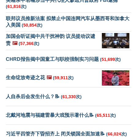
美籍亲中名嘴涉当中共代理人渗透川普政府 FBI逮捕
(
61,816
次)
联邦议员推新法案 拟禁止中国连网汽车从墨西哥和加拿大
入美国
(
50,854
次)
加国会听证揭中共干扰神韵 议员提动议谴
责
🖼️
(
57,366
次)
CHRD报告揭中国童工与职校强制实习问题
(
51,699
次)
生命绽放奇迹之花
🖼️
(
59,911
次)
人自杀后会发生什么？📝
(
61,330
次)
北戴河地震与福建雷暴大戏预示著什么📝
(
65,511
次)
习近平四管齐下昏招齐上 闭关锁国全面加速📝
(
66,024
次)