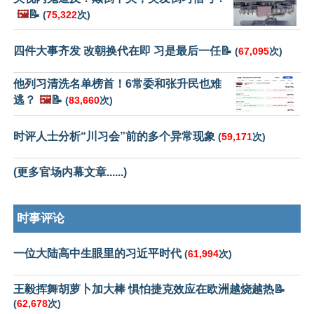
🖼️
📝
(
75,322
次)
四件大事齐发 改朝换代在即 习是最后一任📝
(
67,095
次)
他列习清洗名单榜首！6常委和张升民也难
逃？
🖼️
📝
(
83,660
次)
时评人士分析“川习会”前的多个异常现象
(
59,171
次)
(更多官场内幕文章......)
时事评论
一位大陆高中生眼里的习近平时代
(
61,994
次)
王毅挥舞胡萝卜加大棒 惧怕捷克效应在欧洲越烧越热📝
(
62,678
次)