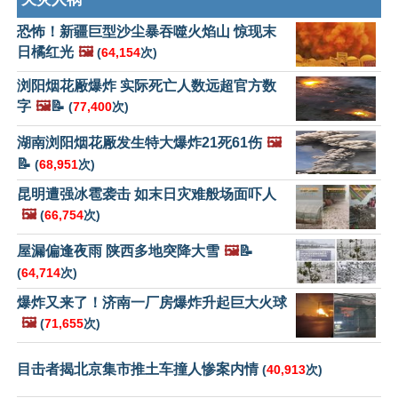
恐怖！新疆巨型沙尘暴吞噬火焰山 惊现末
日橘红光
🖼️
(
64,154
次)
浏阳烟花厰爆炸 实际死亡人数远超官方数
字
🖼️
📝
(
77,400
次)
湖南浏阳烟花厰发生特大爆炸21死61伤
🖼️
📝
(
68,951
次)
昆明遭强冰雹袭击 如末日灾难般场面吓人
🖼️
(
66,754
次)
屋漏偏逢夜雨 陕西多地突降大雪
🖼️
📝
(
64,714
次)
爆炸又来了！济南一厂房爆炸升起巨大火球
🖼️
(
71,655
次)
目击者揭北京集市推土车撞人惨案内情
(
40,913
次)