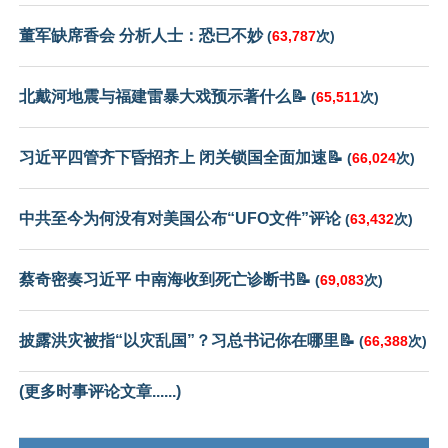
董军缺席香会 分析人士：恐已不妙
(
63,787
次)
北戴河地震与福建雷暴大戏预示著什么📝
(
65,511
次)
习近平四管齐下昏招齐上 闭关锁国全面加速📝
(
66,024
次)
中共至今为何没有对美国公布“UFO文件”评论
(
63,432
次)
蔡奇密奏习近平 中南海收到死亡诊断书📝
(
69,083
次)
披露洪灾被指“以灾乱国”？习总书记你在哪里📝
(
66,388
次)
(更多时事评论文章......)