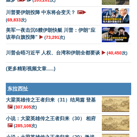
(
105,201
次)
川普要伊朗投降 中东将会变天？
🖼️▶️
(
69,833
次)
美军一夜击沉6艘伊朗快艇 川普：伊朗“应
该举白旗投降”
▶️
(
73,291
次)
川普会晤习近平 人权、台湾和伊朗全都要谈
▶️
(
40,450
次)
(更多精彩视频文章......)
东拉西扯
大梁英雄传之王者归来（31）结局篇 登基
🖼️
(
307,605
次)
小说：大梁英雄传之王者归来（30） 相府
🖼️
(
285,108
次)