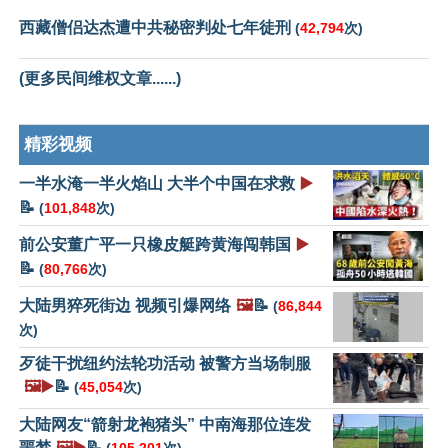
西藏僧侣达杰遭中共秘密判处七年徒刑
(
42,794
次)
(更多民间维权文章......)
精彩视频
一半水淹一半火焰山 大半个中国在求救
▶️
📝
(
101,848
次)
前公安董广平一只橡皮艇跨黄海闯韩国
▶️
📝
(
80,766
次)
大陆男猝死街边 视频引爆网络
🖼️
📝
(
86,844
次)
歹徒干扰纽约法轮功活动 被警方当场制服
🖼️▶️
📝
(
45,054
次)
大陆网友“箭射龙袍猪头” 中南海那位连发
噩梦
🖼️▶️
📝