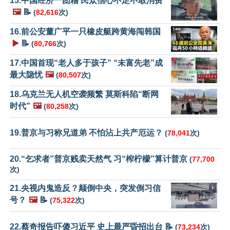
15.中国经济一团糟 民众信心不足不敢消费
🖼️
📝
(
82,616
次)
16.前公安董广平一只橡皮艇跨黄海闯韩国
▶️
📝
(
80,766
次)
17.中国首现“老人多于孩子” “未富先老”成
最大隐忧
🖼️
(
80,507
次)
18.乌克兰无人机空袭频繁 莫斯科陷“断网
时代”
🖼️
(
80,258
次)
19.普京与习称兄道弟 不怕沾上共产厄运？
(
78,041
次)
20.“乞求者”普京贱卖天然气 习“榨柠檬”算计普京
(
77,700
次)
21.央视内鬼造反？颠倒中央，突发倒习信
号？
🖼️
📝
(
75,322
次)
22.蔡奇报告吓傻习近平 史上最严昏招出台 📝
(
73,234
次)