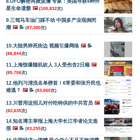
8.UFO解密再掀波澜 专家：美国寻获4种外
星生命遗骸
🖼️
(
100,832
次)
9.三驾马车油门踩不动 中国多产业现倒闭
潮
🖼️
📝
(
87,300
次)
10.大陆男猝死街边 视频引爆网络
🖼️
📝
(
86,844
次)
11.上海惊爆随机砍人 3人受伤含2日籍
🖼️
(
85,706
次)
12.他列习清洗名单榜首！6常委和张升民也
难逃？
🖼️
📝
(
83,660
次)
13.川普用这招儿对付吃特供的中共官员
🖼️
(
83,635
次)
14.知名博主举报上海大学长江学者论文造
假
🖼️
📝
(
83,255
次)