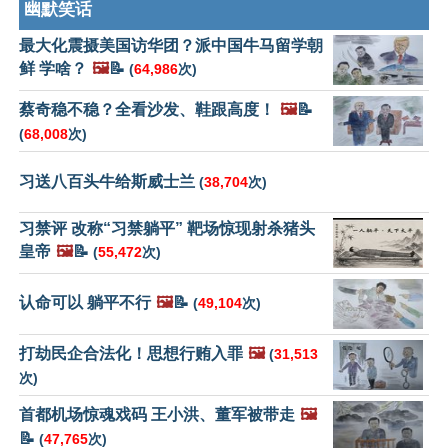
幽默笑话
最大化震摄美国访华团？派中国牛马留学朝
鲜 学啥？
🖼️
📝
(
64,986
次)
蔡奇稳不稳？全看沙发、鞋跟高度！
🖼️
📝
(
68,008
次)
习送八百头牛给斯威士兰
(
38,704
次)
习禁评 改称“习禁躺平” 靶场惊现射杀猪头
皇帝
🖼️
📝
(
55,472
次)
认命可以 躺平不行
🖼️
📝
(
49,104
次)
打劫民企合法化！思想行贿入罪
🖼️
(
31,513
次)
首都机场惊魂戏码 王小洪、董军被带走
🖼️
📝
(
47,765
次)