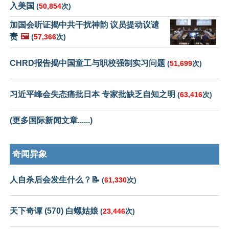
入美国
(
50,854
次)
加国会听证揭中共干扰神韵 议员提动议谴
责
🖼️
(
57,366
次)
CHRD报告揭中国童工与职校强制实习问题
(
51,699
次)
习近平峰会失态痛批日本 专家批缺乏自知之明
(
63,416
次)
(更多国际新闻文章......)
奇闻异象
人自杀后会发生什么？📝
(
61,330
次)
天下奇谭 (570) 白螺姑娘
(
23,446
次)