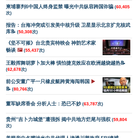
柬埔寨判6中国人终身监禁 曝光中共纵容跨国诈骗
(
60,405
次)
报告：台海冲突或引发美中核升级 卫星显示北京扩充核武
库📝
(
50,308
次)
《坚不可摧》台北贵宾特映会 神韵艺术家
畅谈
🖼️
(
55,437
次)
王毅挥舞胡萝卜加大棒 惧怕捷克效应在欧洲越烧越热📝
(
62,678
次)
前公安董广平一只橡皮艇跨黄海闯韩国
▶️
📝
(
80,766
次)
董军缺席香会 分析人士：恐已不妙
(
63,787
次)
贵州“吉卜力城堡”遭强拆 揭中共地方烂尾与强权
(
59,804
次)