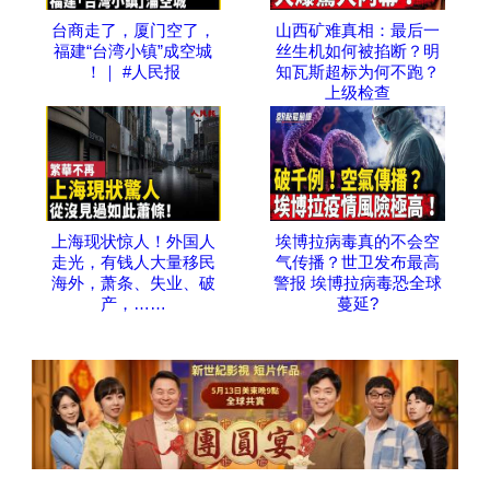
台商走了，厦门空了，
山西矿难真相：最后一
福建“台湾小镇”成空城
丝生机如何被掐断？明
！｜ #人民报
知瓦斯超标为何不跑？
上级检查
上海现状惊人！外国人
埃博拉病毒真的不会空
走光，有钱人大量移民
气传播？世卫发布最高
海外，萧条、失业、破
警报 埃博拉病毒恐全球
产，……
蔓延?