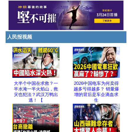
人民报视频
大半个中国在求救？一
2026中国电车为何卖得
半水淹一半火焰山，救
越多亏得越多？ 销量爆
灾也犯法？武汉万鸭出
增的背后是车企滴血求
逃！ 【
生