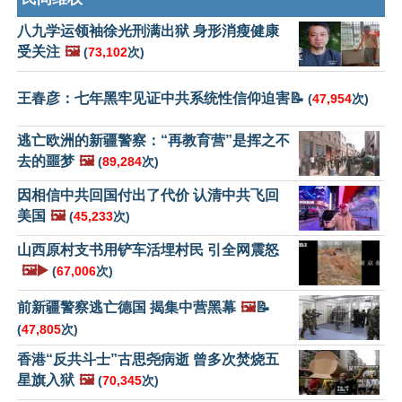
八九学运领袖徐光刑满出狱 身形消瘦健康
受关注
🖼️
(
73,102
次)
王春彦：七年黑牢见证中共系统性信仰迫害📝
(
47,954
次)
逃亡欧洲的新疆警察：“再教育营”是挥之不
去的噩梦
🖼️
(
89,284
次)
因相信中共回国付出了代价 认清中共飞回
美国
🖼️
(
45,233
次)
山西原村支书用铲车活埋村民 引全网震怒
🖼️▶️
(
67,006
次)
前新疆警察逃亡德国 揭集中营黑幕
🖼️
📝
(
47,805
次)
香港“反共斗士”古思尧病逝 曾多次焚烧五
星旗入狱
🖼️
(
70,345
次)