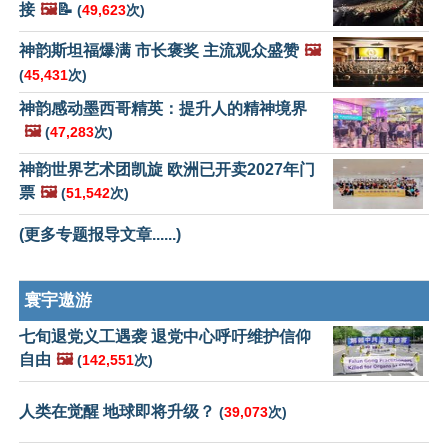
接
🖼️
📝
(
49,623
次)
神韵斯坦福爆满 市长褒奖 主流观众盛赞
🖼️
(
45,431
次)
神韵感动墨西哥精英：提升人的精神境界
🖼️
(
47,283
次)
神韵世界艺术团凯旋 欧洲已开卖2027年门
票
🖼️
(
51,542
次)
(更多专题报导文章......)
寰宇遨游
七旬退党义工遇袭 退党中心呼吁维护信仰
自由
🖼️
(
142,551
次)
人类在觉醒 地球即将升级？
(
39,073
次)