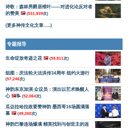
诗歌：森林男爵居维叶——对进化论反对者
的赞美
🖼️
(
531,939
次)
(更多神传文化文章......)
专题报导
生命绽放奇迹之花
🖼️
(
59,911
次)
组图：庆法轮大法洪传34周年 纽约大游行
(
57,248
次)
神韵东京加演 众议员：演出以艺术唤醒人
心
🖼️
📝
(
52,064
次)
瓜达拉哈拉政要赞神韵 墨西哥16场圆满落
幕
🖼️
(
49,260
次)
神韵巴黎连场爆满 精英找到与创世主的连