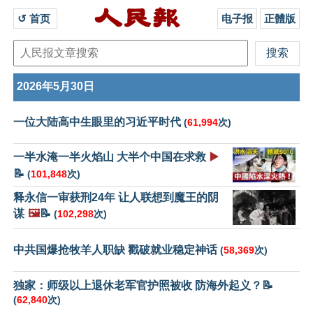
↺ 首页 
电子报
正體版
2026年5月30日
一位大陆高中生眼里的习近平时代
(
61,994
次)
一半水淹一半火焰山 大半个中国在求救
▶️
📝
(
101,848
次)
释永信一审获刑24年 让人联想到魔王的阴
谋
🖼️
📝
(
102,298
次)
中共国爆抢牧羊人职缺 戳破就业稳定神话
(
58,369
次)
独家：师级以上退休老军官护照被收 防海外起义？📝
(
62,840
次)