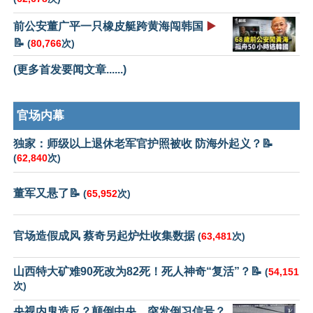
前公安董广平一只橡皮艇跨黄海闯韩国
▶️
📝
(
80,766
次)
(更多首发要闻文章......)
官场内幕
独家：师级以上退休老军官护照被收 防海外起义？📝
(
62,840
次)
董军又悬了📝
(
65,952
次)
官场造假成风 蔡奇另起炉灶收集数据
(
63,481
次)
山西特大矿难90死改为82死！死人神奇“复活”？📝
(
54,151
次)
央视内鬼造反？颠倒中央，突发倒习信号？