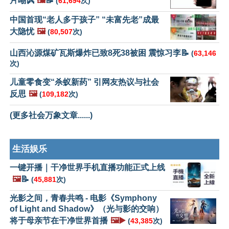
片嘲讽
🖼️
📝
(
61,694
次)
中国首现“老人多于孩子” “未富先老”成最
大隐忧
🖼️
(
80,507
次)
山西沁源煤矿瓦斯爆炸已致8死38被困 震惊习李📝
(
63,146
次)
儿童零食变“杀蚁新药” 引网友热议与社会
反思
🖼️
(
109,182
次)
(更多社会万象文章......)
生活娱乐
一键开播｜干净世界手机直播功能正式上线
🖼️
📝
(
45,881
次)
光影之间，青春共鸣 - 电影《Symphony
of Light and Shadow》（光与影的交响）
将于母亲节在干净世界首播
🖼️▶️
(
43,385
次)