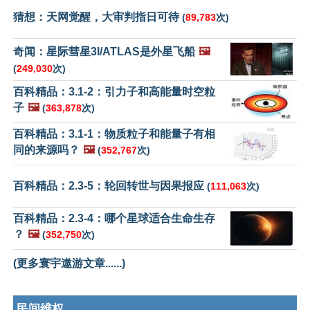
猜想：天网觉醒，大审判指日可待
(
89,783
次)
奇闻：星际彗星3I/ATLAS是外星飞船
🖼️
(
249,030
次)
百科精品：3.1-2：引力子和高能量时空粒
子
🖼️
(
363,878
次)
百科精品：3.1-1：物质粒子和能量子有相
同的来源吗？
🖼️
(
352,767
次)
百科精品：2.3-5：轮回转世与因果报应
(
111,063
次)
百科精品：2.3-4：哪个星球适合生命生存
？
🖼️
(
352,750
次)
(更多寰宇遨游文章......)
民间维权