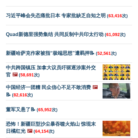
习近平峰会失态痛批日本 专家批缺乏自知之明
(
63,416
次)
Quad新德里强势集结 共同反制中共印太行动
(
61,092
次)
新疆哈萨克作家被指“极端思想”遭羁押📝
(
52,561
次)
中共跨国镇压 加拿大议员吁驱逐涉案外交
官
🖼️
(
58,691
次)
中国经济一团糟 民众信心不足不敢消费
🖼️
📝
(
82,616
次)
董军又悬了📝
(
65,952
次)
恐怖！新疆巨型沙尘暴吞噬火焰山 惊现末
日橘红光
🖼️
(
64,154
次)