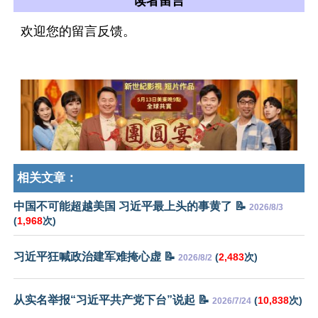
读者留言
欢迎您的留言反馈。
相关文章：
中国不可能超越美国 习近平最上头的事黄了 📝
2026/8/3
(
1,968
次)
习近平狂喊政治建军难掩心虚 📝
(
2,483
次)
2026/8/2
从实名举报“习近平共产党下台”说起 📝
(
10,838
次)
2026/7/24