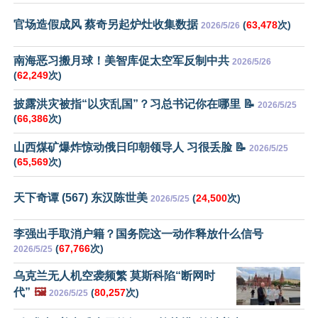
官场造假成风 蔡奇另起炉灶收集数据
(
63,478
次)
2026/5/26
南海恶习搬月球！美智库促太空军反制中共
2026/5/26
(
62,249
次)
披露洪灾被指“以灾乱国”？习总书记你在哪里 📝
2026/5/25
(
66,386
次)
山西煤矿爆炸惊动俄日印朝领导人 习很丢脸 📝
2026/5/25
(
65,569
次)
天下奇谭 (567) 东汉陈世美
(
24,500
次)
2026/5/25
李强出手取消户籍？国务院这一动作释放什么信号
(
67,766
次)
2026/5/25
乌克兰无人机空袭频繁 莫斯科陷“断网时
代”
🖼️
(
80,257
次)
2026/5/25