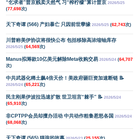
“乞求者”普京贱卖天然气 习“榨柠檬”算计普京
2026/5/25
(
77,698
次)
天下奇谭 (566) 产妇暴亡 只因前世孽缘
(
62,743
次)
2026/5/25
川普称美伊协议将很快公布 包括移除高浓缩铀库存
(
64,569
次)
2026/5/25
Manus拟筹款10亿美元解除Meta收购交易
(
64,707
2026/5/24
次)
中共武器化稀土飙4倍天价！美政府砸巨资加速断链 📝
(
65,221
次)
2026/5/24
民主刚果伊波拉迅速扩散 世卫坦言“棘手” 📝
2026/5/24
(
65,910
次)
非CPTPP会员却擅办活动 中共动作粗鲁惹怒各国
2026/5/24
(
68,068
次)
天下奇谭 (565) 猫孩的故事
(
25,155
次)
2026/5/23