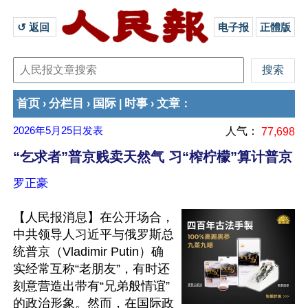
↺ 返回 
电子报
正體版
首页
分栏目
国际
时事
文章
›
›
|
›
：
2026年5月25日
发表
人气：
77,698
“乞求者”普京贱卖天然气 习“榨柠檬”算计普京
罗正豪
【人民报消息】在公开场合，
中共领导人习近平与俄罗斯总
统普京（Vladimir Putin）确
实经常互称“老朋友”，有时还
刻意营造出带有“兄弟般情谊”
的政治形象。然而，在国际政