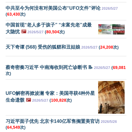
中共至今为何没有对美国公布“UFO文件”评论
2026/5/27
(
63,430
次)
中国首现“老人多于孩子” “未富先老”成最
大隐忧
🖼️
(
80,504
次)
2026/5/27
天下奇谭 (568) 受伤的狐貍和丑姑娘
(
24,208
次)
2026/5/27
蔡奇密奏习近平 中南海收到死亡诊断书 📝
(
69,081
2026/5/27
次)
UFO解密再掀波澜 专家：美国寻获4种外星
生命遗骸
🖼️
(
100,828
次)
2026/5/27
习近平面子优先 北京卡140亿军售搁置美官访
2026/5/26
(
64,549
次)