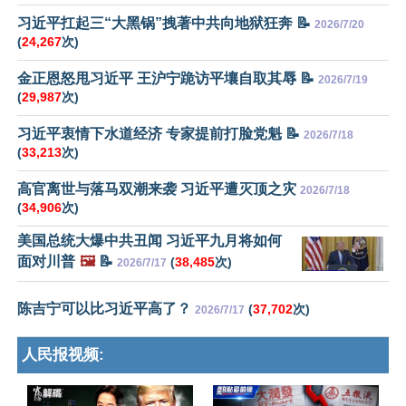
习近平扛起三“大黑锅”拽著中共向地狱狂奔 📝
2026/7/20
(
24,267
次)
金正恩怒甩习近平 王沪宁跪访平壤自取其辱 📝
2026/7/19
(
29,987
次)
习近平衷情下水道经济 专家提前打脸党魁 📝
2026/7/18
(
33,213
次)
高官离世与落马双潮来袭 习近平遭灭顶之灾
2026/7/18
(
34,906
次)
美国总统大爆中共丑闻 习近平九月将如何
面对川普
🖼️
📝
(
38,485
次)
2026/7/17
陈吉宁可以比习近平高了？
(
37,702
次)
2026/7/17
人民报视频: