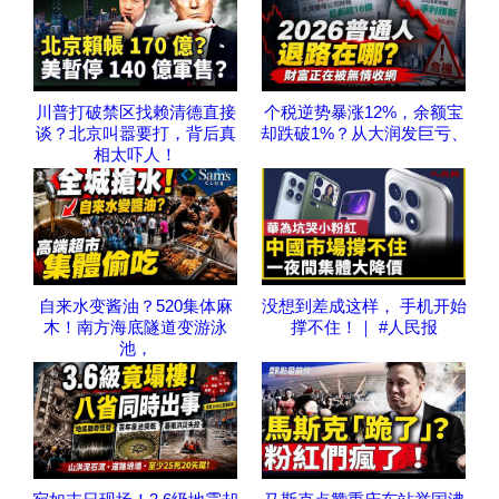
川普打破禁区找赖清德直接
个税逆势暴涨12%，余额宝
谈？北京叫嚣要打，背后真
却跌破1%？从大润发巨亏、
相太吓人！
自来水变酱油？520集体麻
没想到差成这样， 手机开始
木！南方海底隧道变游泳
撑不住！｜ #人民报
池，