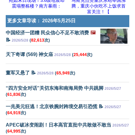
宛如末日现场！3.6级地震却
马斯克点赞重庆东站举国沸
震塌整栋楼？南方暴雨：
腾，重庆小伙吃不上饭求首
富关注！【
更多文章导读：
2026年5月25日
中国经济一团糟 民众信心不足不敢消费
🖼️
📝
(
82,613
次)
2026/5/28
天下奇谭 (569) 神女庙
(
25,444
次)
2026/5/28
董军又悬了 📝
(
65,949
次)
2026/5/28
“四方安全对话”关切东海和南海局势 中共跳脚
2026/5/27
(
61,836
次)
一兆美元狂逃！北京铁腕封跨境交易引恐慌 📝
2026/5/27
(
64,919
次)
APEC破冰变闹剧！日本高官直批中共敢做不敢当
2026/5/27
(
64,995
次)