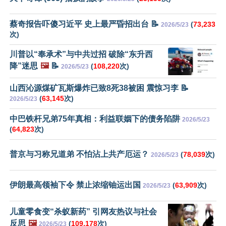
蔡奇报告吓傻习近平 史上最严昏招出台 📝
(
73,233
2026/5/23
次)
川普以“奉承术”与中共过招 破除“东升西
降”迷思
🖼️
📝
(
108,220
次)
2026/5/23
山西沁源煤矿瓦斯爆炸已致8死38被困 震惊习李 📝
(
63,145
次)
2026/5/23
中巴铁杆兄弟75年真相：利益联姻下的债务陷阱
2026/5/23
(
64,823
次)
普京与习称兄道弟 不怕沾上共产厄运？
(
78,039
次)
2026/5/23
伊朗最高领袖下令 禁止浓缩铀运出国
(
63,909
次)
2026/5/23
儿童零食变“杀蚁新药” 引网友热议与社会
反思
🖼️
(
109,178
次)
2026/5/23