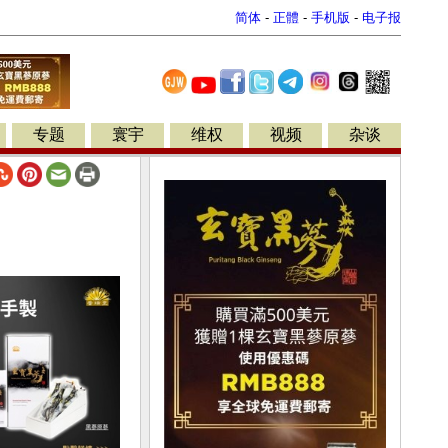
简体
-
正體
-
手机版
-
电子报
专题
寰宇
维权
视频
杂谈