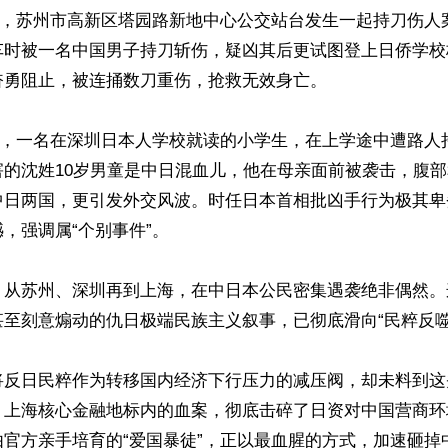
24日，苏州市高新区塔园路新地中心公交站台发生一起持刀伤
车时被一名中国男子持刀斩伤，疑凶其后更试图登上日侨学校
勇阻止，被连捅数刀重伤，抢救无效身亡。

18日，一名在深圳日本人学校就读的小学生，在上学途中遭路
害的沈姓10岁男童是中日混血儿，他在母亲面前被袭击，腹
中日两国，更引发外交风波。时任日本首相批凶手行为极其卑
，强调属“个别事件”。

，从苏州、深圳再到上海，在中日本公民密集遇袭绝非偶然。
至刻意煽动的仇日极端民族主义叙事，已彻底滑向“民粹反噬”
将反日民粹作为转移国内经济下行压力的减压阀，却未料到这
。上海核心金融地标内的血案，彻底击碎了日资对中国营商环
由官方亲手培育的“爱国暴徒”，正以最血腥的方式，加速砸掉