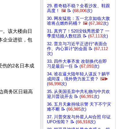
29. 蔡奇稳不稳？全看沙发、鞋跟
高度！
🖼️
📝 (
68,006
次)
30. 网友猛批：五一北京如临大敌
谁将点燃炸药桶？
🖼️
(
67,382
次)
一。该大楼由日
31. 真穷了！520没钱秀恩爱了 一
季度结婚人数狂跌 📝 (
67,113
次)
日本企业进驻，包
32. 普京与习近平正进行“表面合
作、内心算计”的会面 📝 (
67,112
次)
33. 四件大事齐发 改朝换代在即
受伤的2名日本成
习是最后一任 📝 (
67,093
次)
34. 谁在逼大陆年轻人谋反？躺平
成间谍，境外势力发工资？
🖼️▶️
(
66,998
次)
周边商务区日籍高
35. 从美国丢弃中共礼物与中共欢
迎川普说开去 📝 (
66,991
次)
36. 五月天象持续示警 天下不宁灾
难不断 📝 (
66,985
次)
37. 川普突发与外星人AI合照 印证
UFO传闻？ 📝 (
66,918
次)