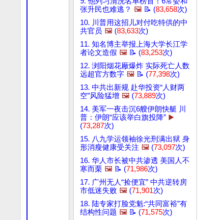
9. 他列习清洗名单榜首！6常委和
张升民也难逃？
🖼️
📝 (
83,658
次)
10. 川普用这招儿对付吃特供的中
共官员
🖼️
(
83,633
次)
11. 知名博主举报上海大学长江学
者论文造假
🖼️
📝 (
83,253
次)
12. 浏阳烟花厰爆炸 实际死亡人数
远超官方数字
🖼️
📝 (
77,398
次)
13. 中共出新规 赴华投资“人财两
空”风险猛增
🖼️
(
73,889
次)
14. 美军一夜击沉6艘伊朗快艇 川
普：伊朗“应该举白旗投降”
▶️
(
73,287
次)
15. 八九学运领袖徐光刑满出狱 身
形消瘦健康受关注
🖼️
(
73,097
次)
16. 华人市长被中共渗透 美国人不
寒而栗
🖼️
📝 (
71,986
次)
17. 广州无人“捡便宜” 中共逆转房
市低迷失败
🖼️
(
71,901
次)
18. 陆专家打脸党魁:“共同富裕”有
结构性问题
🖼️
📝 (
71,575
次)