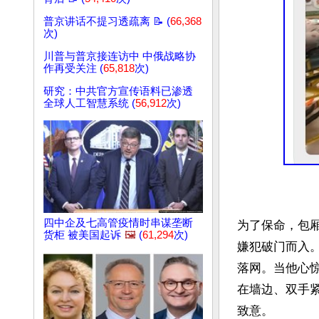
普京讲话不提习透疏离 📝 (
66,368
次)
川普与普京接连访中 中俄战略协
作再受关注 (
65,818
次)
研究：中共官方宣传语料已渗透
全球人工智慧系统 (
56,912
次)
四中企及七高管疫情时串谋垄断
为了保命，包
货柜 被美国起诉
🖼️
(
61,294
次)
嫌犯破门而入
落网。当他心
在墙边、双手
致意。
