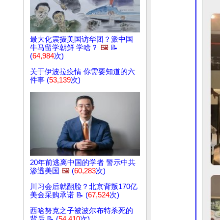
最大化震摄美国访华团？派中国
牛马留学朝鲜 学啥？
🖼️
📝
(
64,984
次)
关于伊波拉疫情 你需要知道的六
件事 (
53,139
次)
20年前逃离中国的学者 警示中共
渗透美国
🖼️
(
60,283
次)
川习会后就翻脸？北京背叛170亿
美金采购承诺 📝 (
67,524
次)
西哈努克之子被波尔布特杀死的
背后 📝 (
54,410
次)