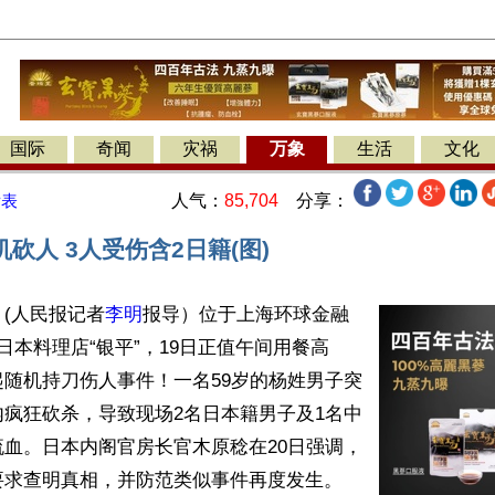
国际
奇闻
灾祸
万象
生活
文化
人气：
85,704
分享：
发表
砍人 3人受伤含2日籍(图)
(人民报记者
李明
报导）位于上海环球金融
日本料理店“银平”，19日正值午间用餐高
随机持刀伤人事件！一名59岁的杨姓男子突
疯狂砍杀，导致现场2名日本籍男子及1名中
血。日本内阁官房长官木原稔在20日强调，
求查明真相，并防范类似事件再度发生。
