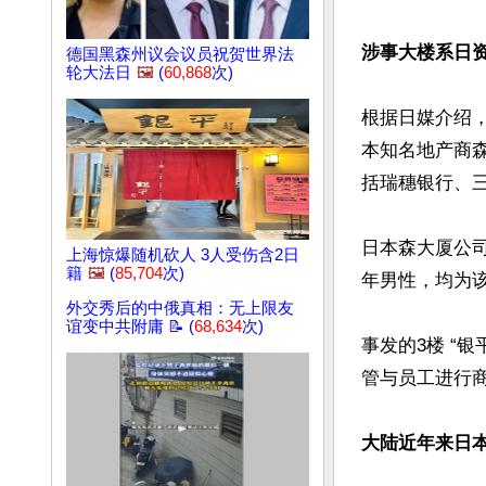
涉事大楼系日
德国黑森州议会议员祝贺世界法
轮大法日
🖼️
(
60,868
次)
根据日媒介绍
本知名地产商森大
括瑞穗银行、三
日本森大厦公司
上海惊爆随机砍人 3人受伤含2日
籍
🖼️
(
85,704
次)
年男性，均为
外交秀后的中俄真相：无上限友
谊变中共附庸 📝 (
68,634
次)
事发的3楼 “
管与员工进行商
大陆近年来日