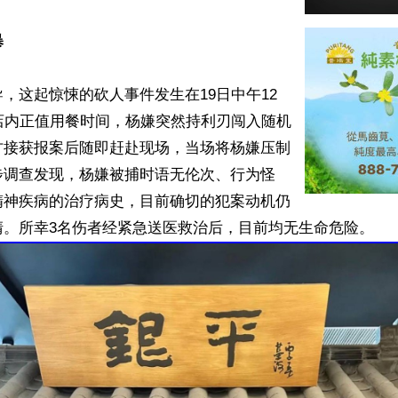
暴
，这起惊悚的砍人事件发生在19日中午12
店内正值用餐时间，杨嫌突然持利刃闯入随机
方接获报案后随即赶赴现场，当场将杨嫌压制
步调查发现，杨嫌被捕时语无伦次、行为怪
精神疾病的治疗病史，目前确切的犯案动机仍