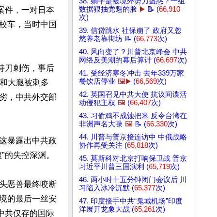
38. 躺平是被境外势力蛊惑？一组
人案件，一对日本
数据狠抽党魁的脸
▶️
📝 (
66,910
次)
校车，当时中国
39. 信贷跳水 社保崩了 政府又忽
悠养老靠街坊 📝 (
66,773
次)
40. 风向变了？川普北京峰会 中共
网络反美潮的幕后算计 (
66,697
次)
人持刀刺伤，事后
41. 受经济寒冬冲击 去年339万家
餐饮店停业
🖼️▶️
(
66,569
次)
部和大腿被刺多
42. 英国召见中共大使 抗议间谍活
劣，中共外交部
动侵犯主权
🖼️
(
66,407
次)
43. 习偷鸡不成蚀把米 反令台湾在
非洲声名大噪
🖼️
📝 (
66,330
次)
44. 川普与普京接连访中 中俄战略
这暴露出中共政
协作再受关注 (
65,818
次)
的失控深渊。

45. 莫斯科对北京打响保卫战 普京
习近平川普三国演利 (
65,719
次)
46. 两小时十五分钟闭门会议后 川
头恶兽最终咬断
习陷入冰冷沉默 (
65,377
次)
境的最后一丝安
47. 印度接手中共“鬼城机场”印度
洋展开龙象大战 (
65,261
次)
中共仅存的国际