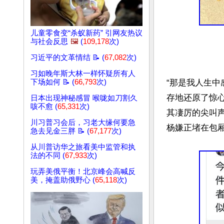
儿童零食变“杀蚁新药” 引网友热议
与社会反思
🖼️
(
109,178
次)
习近平的文革情结 📝 (
67,082
次)
习如晚年斯大林一样怀疑所有人
下场如何 📝 (
66,793
次)
“那是我人生中
存地还原了惊
日本出现神秘感冒 喉咙如刀割久
咳不愈 (
65,331
次)
其凄厉的尖叫
川习普习会后，习老大缘何要急
杨嫌正堵在包厢
急去见金三胖 📝 (
67,177
次)
从川普访华之旅看美中监管和执
法的不同 (
67,933
次)
玩弄美俄平衡！北京峰会高喊反
美，掩盖助俄野心 (
65,118
次)