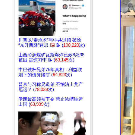
川普以“奉承术”与中共过招 破除
“东升西降”迷思
🖼️
📝 (
108,220
次)
山西沁源煤矿瓦斯爆炸已致8死38
被困 震惊习李 📝 (
63,145
次)
中巴铁杆兄弟75年真相：利益联
姻下的债务陷阱 (
64,823
次)
普京与习称兄道弟 不怕沾上共产
厄运？ (
78,039
次)
伊朗最高领袖下令 禁止浓缩铀运
出国 (
63,909
次)