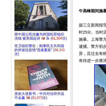
午高峰期间施
据三立新闻报导
时25分。当时
两中国公民涉嫌为跨国犯罪组织
洗钱 被美国起诉
🖼️
📝 (
61,504
次)
施暴。上海警
世卫组织警告：刚果民主共和国
逮捕。警方初
的伊波拉疫情“迅速蔓延” (
56,101
异，且过去有
次)
美前大使新书：中共对信仰开战
不会赢
🖼️
(
61,073
次)