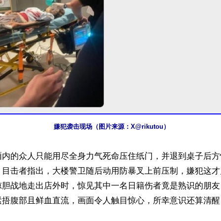
嫌犯袭击现场（图片来源：X@rikutou）
厢内的众人只能用尽全身力气死命压住纸门，并退到桌子后方
。目击者指出，大楼警卫随后动用防暴叉上前压制，嫌犯这才
惊胆战地走出店外时，惊见其中一名日籍伤者竟是熟识的朋友
紧捂腹部且鲜血直流，画面令人触目惊心，所幸意识还算清醒