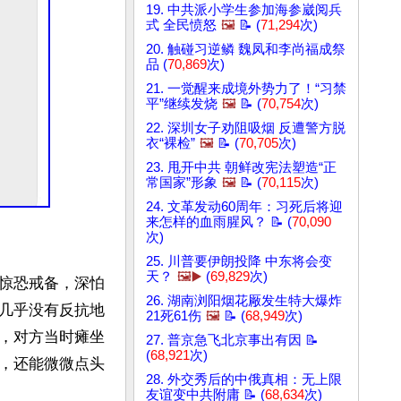
19. 中共派小学生参加海参崴阅兵
式 全民愤怒
🖼️
📝 (
71,294
次)
20. 触碰习逆鳞 魏凤和李尚福成祭
品 (
70,869
次)
21. 一觉醒来成境外势力了！“习禁
平”继续发烧
🖼️
📝 (
70,754
次)
22. 深圳女子劝阻吸烟 反遭警方脱
衣“裸检”
🖼️
📝 (
70,705
次)
23. 甩开中共 朝鲜改宪法塑造“正
常国家”形象
🖼️
📝 (
70,115
次)
24. 文革发动60周年：习死后将迎
来怎样的血雨腥风？ 📝 (
70,090
次)
25. 川普要伊朗投降 中东将会变
天？
🖼️▶️
(
69,829
次)
惊恐戒备，深怕
26. 湖南浏阳烟花厰发生特大爆炸
几乎没有反抗地
21死61伤
🖼️
📝 (
68,949
次)
，对方当时瘫坐
27. 普京急飞北京事出有因 📝
(
68,921
次)
，还能微微点头
28. 外交秀后的中俄真相：无上限
友谊变中共附庸 📝 (
68,634
次)