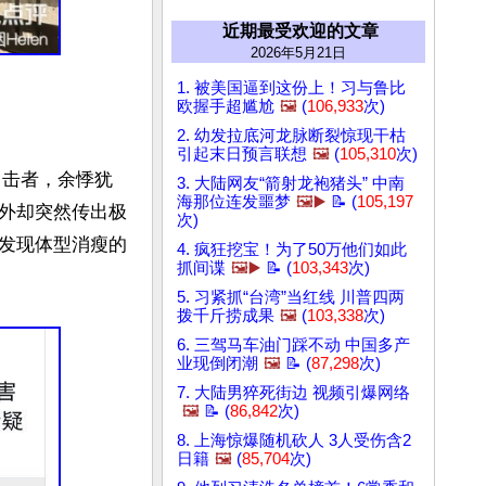
近期最受欢迎的文章
2026年5月21日
1. 被美国逼到这份上！习与鲁比
欧握手超尴尬
🖼️
(
106,933
次)
2. 幼发拉底河龙脉断裂惊现干枯
引起末日预言联想
🖼️
(
105,310
次)
目击者，余悸犹
3. 大陆网友“箭射龙袍猪头” 中南
海那位连发噩梦
🖼️▶️
📝 (
105,197
外却突然传出极
次)
发现体型消瘦的
4. 疯狂挖宝！为了50万他们如此
抓间谍
🖼️▶️
📝 (
103,343
次)
5. 习紧抓“台湾”当红线 川普四两
拨千斤捞成果
🖼️
(
103,338
次)
6. 三驾马车油门踩不动 中国多产
业现倒闭潮
🖼️
📝 (
87,298
次)
7. 大陆男猝死街边 视频引爆网络
🖼️
📝 (
86,842
次)
8. 上海惊爆随机砍人 3人受伤含2
日籍
🖼️
(
85,704
次)