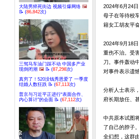
2024年6月
大陆男猝死街边 视频引爆网络
🖼️
📝 (
86,842
次)
母子在等待校
籍女工胡友平奋
2024年9月
重伤不治。受
刀。事件轰动
三驾马车油门踩不动 中国多产业
现倒闭潮
🖼️
📝 (
87,298
次)
对事件表示遗憾
真穷了！520没钱秀恩爱了 一季度
结婚人数狂跌 📝 (
67,113
次)
分析人士表示
普京与习近平正进行“表面合作、
府长期放任、甚
内心算计”的会面 📝 (
67,112
次)
中共原本试图
了自己的脖子
全幻想，这群