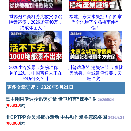
世界冠军吴柳芳为救父母跳
福建广东大水失控！百姓家
艳舞还债，2026还清40万，
当全泡烂了？杨梅事件炸
终成体面人！｜
锅！
2026生存实录：奶粉冲稀、
川普访华的“消失细节”：鲁比
包子12块，中国普通人正在
奥隐身、全城暂停恨美，天
经历什么？【
坛冲突：
更多文章导读：
2026年5月21日
民主刚果伊波拉迅速扩散 世卫坦言“棘手” 📝
2026/5/24
(
65,910
次)
非CPTPP会员却擅办活动 中共动作粗鲁惹怒各国
2026/5/24
(
68,068
次)