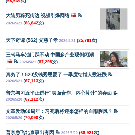
(
68,634
次)
大陆男猝死街边 视频引爆网络
🖼️
📝
(
86,842
次)
2026/5/21
天下奇谭 (562) 父慈子孝
(
25,761
次)
2026/5/21
三驾马车油门踩不动 中国多产业现倒闭潮
🖼️
📝
(
87,298
次)
2026/5/21
真穷了！520没钱秀恩爱了 一季度结婚人数狂跌 📝
(
67,113
次)
2026/5/21
普京与习近平正进行“表面合作、内心算计”的会面 📝
(
67,112
次)
2026/5/20
文革发动60周年：习死后将迎来怎样的血雨腥风？ 📝
(
70,090
次)
2026/5/20
普京急飞北京事出有因 📝
(
68,921
次)
2026/5/20