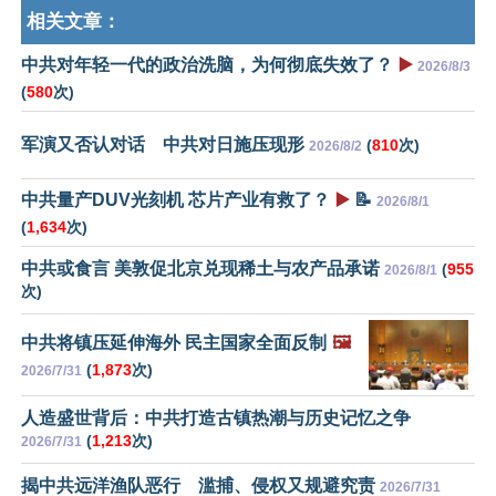
相关文章：
中共对年轻一代的政治洗脑，为何彻底失效了？
▶️
2026/8/3
(
580
次)
军演又否认对话 中共对日施压现形
(
810
次)
2026/8/2
中共量产DUV光刻机 芯片产业有救了？
▶️
📝
2026/8/1
(
1,634
次)
中共或食言 美敦促北京兑现稀土与农产品承诺
(
955
2026/8/1
次)
中共将镇压延伸海外 民主国家全面反制
🖼️
(
1,873
次)
2026/7/31
人造盛世背后：中共打造古镇热潮与历史记忆之争
(
1,213
次)
2026/7/31
揭中共远洋渔队恶行 滥捕、侵权又规避究责
2026/7/31