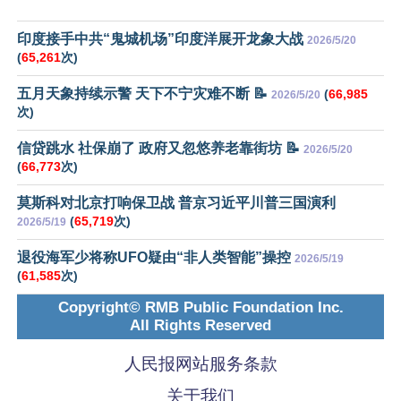
印度接手中共“鬼城机场”印度洋展开龙象大战
2026/5/20
(
65,261
次)
五月天象持续示警 天下不宁灾难不断 📝
(
66,985
2026/5/20
次)
信贷跳水 社保崩了 政府又忽悠养老靠街坊 📝
2026/5/20
(
66,773
次)
莫斯科对北京打响保卫战 普京习近平川普三国演利
(
65,719
次)
2026/5/19
退役海军少将称UFO疑由“非人类智能”操控
2026/5/19
(
61,585
次)
Copyright© RMB Public Foundation Inc.
All Rights Reserved
人民报网站服务条款
关于我们