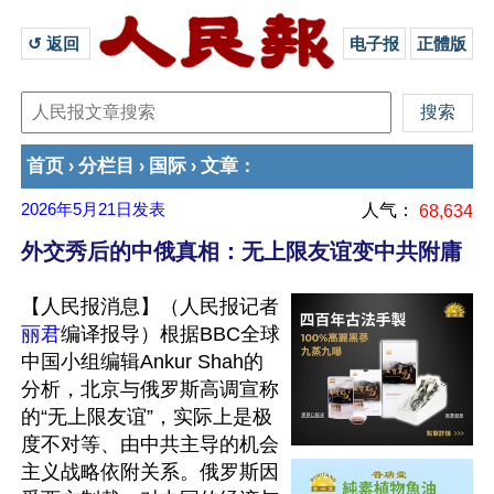
↺ 返回 
电子报
正體版
首页
分栏目
国际
文章
›
›
›
：
2026年5月21日
发表
人气：
68,634
外交秀后的中俄真相：无上限友谊变中共附庸
【人民报消息】（人民报记者
丽君
编译报导）根据BBC全球
中国小组编辑Ankur Shah的
分析，北京与俄罗斯高调宣称
的“无上限友谊”，实际上是极
度不对等、由中共主导的机会
主义战略依附关系。俄罗斯因