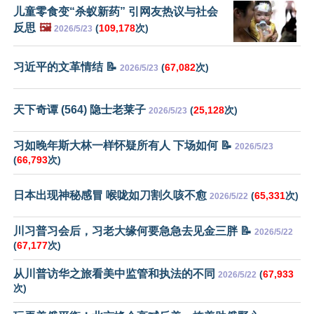
儿童零食变“杀蚁新药” 引网友热议与社会
反思
🖼️
(
109,178
次)
2026/5/23
习近平的文革情结 📝
(
67,082
次)
2026/5/23
天下奇谭 (564) 隐士老莱子
(
25,128
次)
2026/5/23
习如晚年斯大林一样怀疑所有人 下场如何 📝
2026/5/23
(
66,793
次)
日本出现神秘感冒 喉咙如刀割久咳不愈
(
65,331
次)
2026/5/22
川习普习会后，习老大缘何要急急去见金三胖 📝
2026/5/22
(
67,177
次)
从川普访华之旅看美中监管和执法的不同
(
67,933
2026/5/22
次)