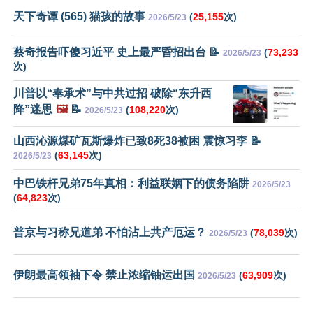
天下奇谭 (565) 猫孩的故事
(
25,155
次)
2026/5/23
蔡奇报告吓傻习近平 史上最严昏招出台 📝
(
73,233
2026/5/23
次)
川普以“奉承术”与中共过招 破除“东升西
降”迷思
🖼️
📝
(
108,220
次)
2026/5/23
山西沁源煤矿瓦斯爆炸已致8死38被困 震惊习李 📝
(
63,145
次)
2026/5/23
中巴铁杆兄弟75年真相：利益联姻下的债务陷阱
2026/5/23
(
64,823
次)
普京与习称兄道弟 不怕沾上共产厄运？
(
78,039
次)
2026/5/23
伊朗最高领袖下令 禁止浓缩铀运出国
(
63,909
次)
2026/5/23