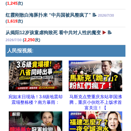
(
1,245
次)
红霞刚散白海豚扑来 “中共国被风整疯了” 📝
2026/7/30
(
1,619
次)
从揭阳12岁孩童虐狗致死 看中共对人性的魔变
▶️
📝
(
2,250
次)
2026/7/30
人民报视频:
宛如末日现场！3.6级地震却
马斯克点赞重庆东站举国沸
震塌整栋楼？南方暴雨：
腾，重庆小伙吃不上饭求首
富关注！【