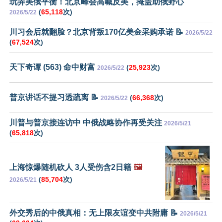
玩弄美俄平衡！北京峰会高喊反美，掩盖助俄野心
(
65,118
次)
2026/5/22
川习会后就翻脸？北京背叛170亿美金采购承诺 📝
2026/5/22
(
67,524
次)
天下奇谭 (563) 命中财富
(
25,923
次)
2026/5/22
普京讲话不提习透疏离 📝
(
66,368
次)
2026/5/22
川普与普京接连访中 中俄战略协作再受关注
2026/5/21
(
65,818
次)
上海惊爆随机砍人 3人受伤含2日籍
🖼️
(
85,704
次)
2026/5/21
外交秀后的中俄真相：无上限友谊变中共附庸 📝
2026/5/21