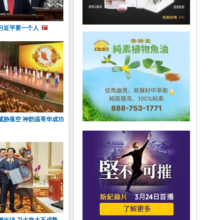
习近平要一个人
🖼️
威胁落空 神韵温哥华成功