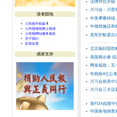
法律对抗升级
川习会：川普
读者园地
中美摩擦持续
人民报手机版
中领馆施压和
人民报报纸网上阅读
人民报网站服务条款
美军护航霍尔
关于我们
欢迎反馈
北京疯狂阻扰
感谢支持
美国再出拳 
网友猛批：五
年税收4亿公
川习会前美中
川习会三大议
美FDA拟禁
中国各地倒查基