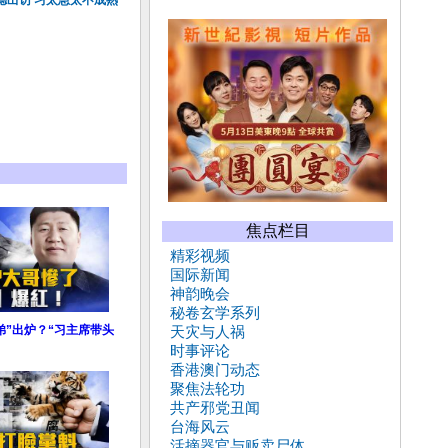
德出访 习太急太不成熟
焦点栏目
精彩视频
国际新闻
神韵晚会
秘卷玄学系列
弟”出炉？“习主席带头
天灾与人祸
时事评论
香港澳门动态
聚焦法轮功
共产邪党丑闻
台海风云
活摘器官与贩卖尸体