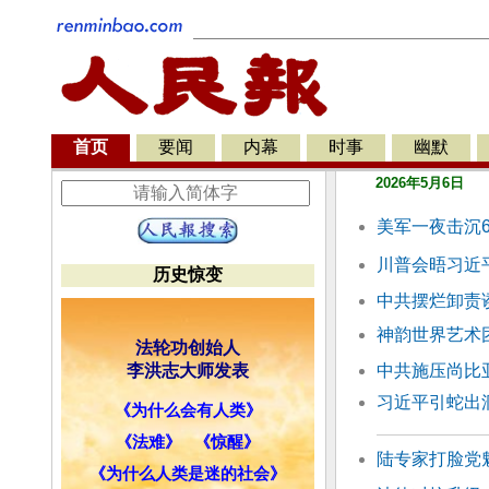
首页
要闻
内幕
时事
幽默
2026年5月6日
美军一夜击沉6
川普会晤习近
历史惊变
中共摆烂卸责
神韵世界艺术团
法轮功创始人
李洪志大师发表
中共施压尚比
习近平引蛇出
《为什么会有人类》
《法难》
《惊醒》
陆专家打脸党魁
《为什么人类是迷的社会》