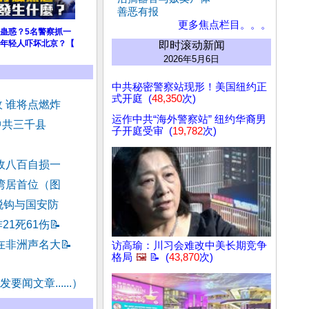
善恶有报
更多焦点栏目。。。
蛊惑？5名警察抓一
年轻人吓坏北京？【
即时滚动新闻
2026年5月6日
中共秘密警察站现形！美国纽约正
式开庭 (
48,350
次)
 谁将点燃炸
运作中共“海外警察站” 纽约华裔男
中共三千县
子开庭受审 (
19,782
次)
敌八百自损一
湾居首位（图
脱钩与国安防
1死61伤
📝
在非洲声名大
📝
访高瑜：川习会难改中美长期竞争
格局
🖼️
📝 (
43,870
次)
要闻文章......）