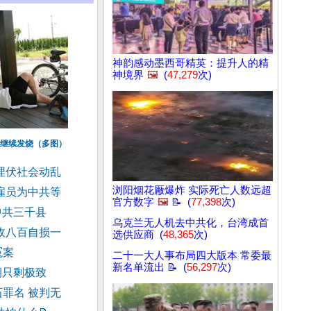
神韵感动墨西哥精英：提升人的精
神境界
🖼️
(
47,279
次)
”继续发烧（多图）
埋伏社会动乱
浏阳烟花厰爆炸 实际死亡人数远超
雇员为中共等
官方数字
🖼️
📝 (
77,398
次)
中共三千县
乌克兰无人机去中共化，台湾成首
敌八百自损一
选供应商 (
48,365
次)
冤案
二十一大人事布局四大版本 常委最
新名单流出 📝 (
56,297
次)
期只剩极致
罪名 被判无