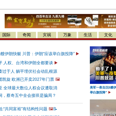
国际
奇闻
灾祸
万象
生活
文化
艘伊朗快艇 川普：伊朗“应该举白旗投降”
▶️
平 人权、台湾和伊朗全都要谈
▶️
诿过于人 躺平埋伏社会动乱根源
凯旋 欧洲已开卖2027年门票
🖼️
亚 全球最大数位人权会议遭取消
美军一夜击沉6艘伊
举白旗投降”
▶️
洞，蔡奇五中全会接班是骗局？
:“共同富裕”有结构性问题
🖼️
📝