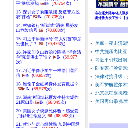
平”继续发烧
🖼️
📝 (
70,754
次)
13. 深圳女子劝阻吸烟 反遭警方脱
谁在逼大陆年轻人谋
衣“裸检”
🖼️
📝 (
70,705
次)
境外势力发工资？【 
14. 村镇银行“断崖式”消失 局势发
出危险信号
🖼️
(
70,608
次)
15. 习近平添新绰号“伟大剁首”李彦
美军一夜击沉6
宏也反了？
🖼️
(
70,476
次)
中共施压尚比亚
16. 许家印交出政治投降书 “活命清
单”究竟供出了谁？
▶️
📝 (
69,977
习近平引蛇出洞
次)
陆专家打脸党魁:
17. 习近平像小学生一样给川普回
信
▶️
📝 (
69,852
次)
法律对抗升级：
18. 谁偷了全红婵身体发育数据？
美军护航霍尔木
🖼️▶️
📝 (
68,978
次)
北京疯狂阻扰赖
19. 湖南浏阳烟花厰发生特大爆炸
美国再出拳 拟
21死61伤
🖼️
📝 (
68,949
次)
20. 美国女子谈濒死体验：感受爱
了解到生命意义
🖼️
(
68,583
次)
21. 就业与房市继续跌 加剧中国经