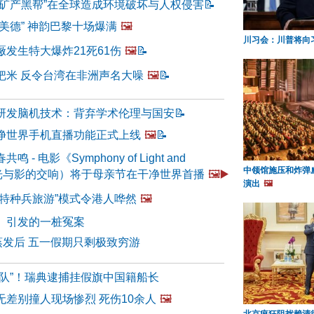
“矿产黑帮”在全球造成环境破坏与人权侵害
📝
美德” 神韵巴黎十场爆满
🖼️
川习会：川普将向
发生特大爆炸21死61伤
🖼️
📝
把米 反令台湾在非洲声名大噪
🖼️
📝
研发脑机技术：背弃学术伦理与国安
📝
净世界手机直播功能正式上线
🖼️
📝
- 电影《Symphony of Light and
中领馆施压和炸弹
（光与影的交响）将于母亲节在干净世界首播
🖼️▶️
演出
🖼️
“特种兵旅游”模式令港人哗然
🖼️
》引发的一桩冤案
蒸发后 五一假期只剩极致穷游
舰队”！瑞典逮捕挂假旗中国籍船长
无差别撞人现场惨烈 死伤10余人
🖼️