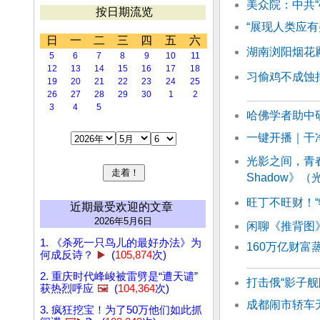
美众院：中共
按日期流览
“展现人类应有
日
一
二
三
四
五
六
湖南浏阳烟花厰
5
6
7
8
9
10
11
12
13
14
15
16
17
18
习偷鸡不成蚀
19
20
21
22
23
24
25
26
27
28
29
30
1
2
3
4
5
哈佛学者助中
一键开播｜干
光影之间，青春共鸣 
Shadow》
旺丁不旺财！
近期最受欢迎的文章
2026年5月6日
闲聊《推背图
1. 《杀死一只鸟儿的最好办法》为
160万亿财富
何成反诗？
▶️
(
105,874
次)
2. 重庆时代峰峻被雷劈是“遭天谴”
打击俄“影子
获热烈呼应
🖼️
(
104,364
次)
成都闹市轿车
3. 疯狂挖宝！为了50万他们如此抓