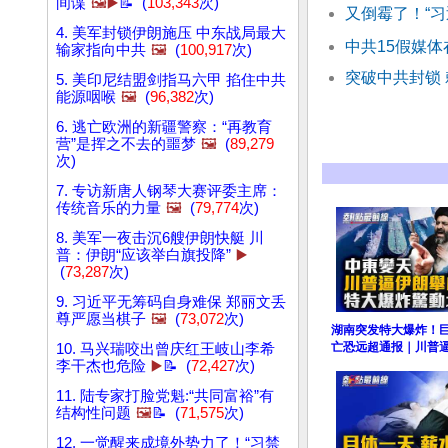
间谍
🖼️▶️
📝 (
103,343
次)
又倒霉了！“习
4. 美军封锁伊朗施压 中东战局最大
中共15假媒体
输家指向中共
🖼️
(
100,917
次)
突破中共封锁
5. 美印尼结盟剑指马六甲 掐住中共
能源咽喉
🖼️
(
96,382
次)
6. 逃亡欧洲的新疆警察：“再教育
营”是挥之不去的噩梦
🖼️
(
89,279
次)
7. 专访新唐人钢琴大赛评委主席：
传统音乐的力量
🖼️
(
79,774
次)
8. 美军一夜击沉6艘伊朗快艇 川
普：伊朗“应该举白旗投降”
▶️
(
73,287
次)
9. 习近平无筹码自身难保 郑丽文丢
尊严愿当棋子
🖼️
(
73,072
次)
湖南突发特大爆炸！巨
亡恐远超通报｜川普
10. 马兴瑞咬出曾庆红王岐山李希
李干杰也危险
▶️
📝 (
72,427
次)
11. 陆专家打脸党魁:“共同富裕”有
结构性问题
🖼️
📝 (
71,575
次)
12. 一觉醒来成境外势力了！“习禁