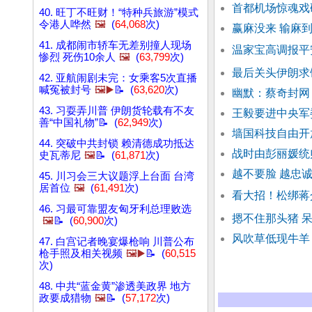
首都机场惊魂戏
40. 旺丁不旺财！“特种兵旅游”模式
令港人哗然
🖼️
(
64,068
次)
赢麻没来 输麻到
41. 成都闹市轿车无差别撞人现场
温家宝高调报平
惨烈 死伤10余人
🖼️
(
63,799
次)
最后关头伊朗求
42. 亚航闹剧未完：女乘客5次直播
喊冤被封号
🖼️▶️
📝 (
63,620
次)
幽默：蔡奇封网
43. 习耍弄川普 伊朗货轮载有不友
王毅要进中央军
善“中国礼物”📝 (
62,949
次)
墙国科技自由开
44. 突破中共封锁 赖清德成功抵达
战时由彭丽媛统
史瓦蒂尼
🖼️
📝 (
61,871
次)
越不要脸 越忠诚
45. 川习会三大议题浮上台面 台湾
居首位
🖼️
(
61,491
次)
看大招！松绑蒋
46. 习最可靠盟友匈牙利总理败选
摁不住那头猪 
🖼️
📝 (
60,900
次)
风吹草低现牛羊 
47. 白宫记者晚宴爆枪响 川普公布
枪手照及相关视频
🖼️▶️
📝 (
60,515
次)
48. 中共“蓝金黄”渗透美政界 地方
政要成猎物
🖼️
📝 (
57,172
次)