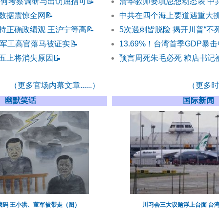
为何考察调研与出访屈指可
📝
清华教师要填思想动态表 中
数据震惊全网
📝
中共在四个海上要道遇重大
持正确政绩观 王沪宁等高
📝
5次遇刺皆脱险 揭开川普“不
和军工高官落马被证实
📝
13.69%！台湾首季GDP暴
五上将消失原因
📝
预言周死朱毛必死 粮店书记被
（更多官场内幕文章......）
（更多时事
幽默笑话
国际新闻
戏码 王小洪、董军被带走（图）
川习会三大议题浮上台面 台