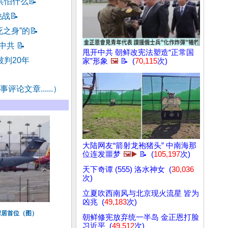
共怕什么
📝
挑战
📝
死之身”的
📝
击中共
📝
甩开中共 朝鲜改宪法塑造“正常国
判20年
家”形象
🖼️
📝 (
70,115
次)
评论文章......）
大陆网友“箭射龙袍猪头” 中南海那
位连发噩梦
🖼️▶️
📝 (
105,197
次)
天下奇谭 (555) 洛水神女 (
30,036
次)
立夏吹西南风与北京现火流星 皆为
凶兆 (
49,183
次)
湾居首位（图）
朝鲜修宪放弃统一半岛 金正恩打脸
习近平 (
49,512
次)