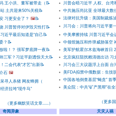
码 王小洪、董军被带走（
📝
川普会晤习近平 人权、台湾
站 土共迎来50%关税
📝
中共施压尚比亚 全球最大数
法律对抗升级：美国制裁炼油
安 习更安全了？
🖼️
📝
川习会：川普将向习近平要
饶 川普暂停对伊毁灭性打
📝
 习近平最后知道是“自己
📝
中美摩擦持续 川普习近平会
委？
📝
中领馆施压和炸弹威胁落空 
放啦！？ 强军梦底牌一夜
📝
美军护航霍尔木兹海峡首日 
帅三军？习近平剧透惊天大
📝
北京疯狂阻扰赖清德出访 习
！二会代表“才艺”出新
📝
川习会三大议题浮上台面 台
美FDA拟禁中俄数据：生技
介石
🖼️
中国各地倒查基层“蝇贪” 首
呆呆寻人杀猪 网友蜂拥（
美众院：中共“矿产黑帮”在
经济拉垮“现牛马”
（更多国际
（更多幽默笑话文章......）
奇闻异象
天灾人祸