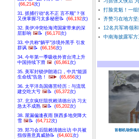
习抓张又侠后 
(
66,214
次)
打脸党魁！一组
31. 抓捕行动“名不正 言不顺”？张
又侠掌握习太多秘密📝 (
66,192
次)
齐赞习在地方坚
12名共军将领
32. 美伊冲突给海湾国家带来的深
层影响
🖼️
📝 (
66,170
次)
中南海披露军方
33. 中共称“躺平”涉境外黑手 引发
群讽
🖼️
📝 (
66,156
次)
34. 今年第一季吸收外资台湾上升
中国持续下滑
🖼️
(
65,861
次)
35. 美军封锁伊朗港口，中共“能源
生命线”告急！
🖼️▶️
(
65,656
次)
36. 太平洋岛国痛苦经历：与流氓
建交吃大亏
🖼️
📝 (
65,372
次)
37. 北京疯狂阻扰赖清德出访 习太
急太不成熟
🖼️
📝 (
65,202
次)
38. 屋漏偏逢夜雨 陕西多地突降大
雪
🖼️
📝 (
64,712
次)
39. 郑习会后阻赖清德出访 中共被
首都机场惊魂
指假善意真威胁📝 (
64,601
次)