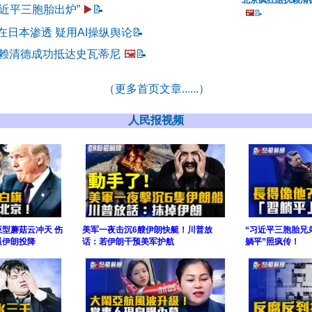
北京疯狂阻扰赖清
近平三胞胎出炉”
▶️
📝
🖼️
📝
在日本渗透 疑用AI操纵舆论
📝
 赖清德成功抵达史瓦蒂尼
🖼️
📝
（更多首页文章......）
人民报视频
型蘑菇云冲天 伤
美军一夜击沉6艘伊朗快艇！川普放
“习近平三胞胎兄
逼伊朗投降
话：若伊朗干预美军护航
躺平”照疯传！