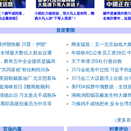
反？躺平成间谍，
小粉红力挺拆姐，骂大马人是村民，嘲
躺平是被境外势力
热点最前线】
讽大马人讲“下等人英语”！
名海归青年，这届
首发要闻
艘伊朗快艇 川普：伊朗“
网友猛批：五一北京如临大敌
 全球最大数位人权会议遭
年税收4亿公务员工资26亿 
，蔡奇五中全会接班是骗局
天下奇谭 (554) 行善自救
“共同富裕”有结构性问
📝
川习会前美中过招 习近平伤
美国制裁炼油厂 北京想新
📝
川习会三大议题浮上台面 台
兹海峡首日 2艘商船顺利
美FDA拟禁中俄数据：生技
清德出访 习太急太不成熟
📝
湖南浏阳烟花厰发生特大爆炸2
禁离职高级别雇员为中共等
习偷鸡不成蚀把米 反令台湾
（更多首发
官场内幕
时事评论