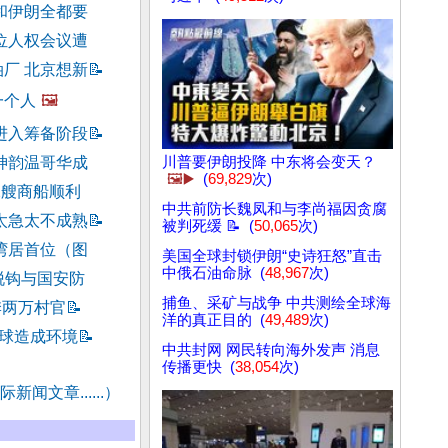
和伊朗全都要
位人权会议遭
厂 北京想新
📝
一个人
🖼️
进入筹备阶段
📝
神韵温哥华成
川普要伊朗投降 中东将会变天？
🖼️▶️
(
69,829
次)
2艘商船顺利
中共前防长魏凤和与李尚福因贪腐
太急太不成熟
📝
被判死缓 📝 (
50,065
次)
湾居首位（图
美国全球封锁伊朗“史诗狂怒”直击
中俄石油命脉 (
48,967
次)
脱钩与国安防
捕鱼、采矿与战争 中共测绘全球海
季两万村官
📝
洋的真正目的 (
49,489
次)
全球造成环境
📝
中共封网 网民转向海外发声 消息
传播更快 (
38,054
次)
新闻文章......）