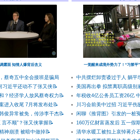
调露面 知情人爆背后含义
一觉醒来成境外势力了！“习禁平
，蔡奇五中全会接班是骗局
中共摆烂卸责诿过于人 躺平
为何习近平还动不了张又侠
📝
美国再出拳 拟禁离职高级别
和？经济学人放风蔡奇权力
📝
年税收4亿公务员工资26亿 
案进入收尾 7月将发布处
📝
川习会前美中过招 习近平伤
韩俊异常被免，传涉李干杰
📝
闲聊《推背图》引发的一桩
 言不顺”？张又侠掌握
📝
160万亿财富蒸发后 五一假
精神崩溃 被暗中做掉
📝
清华水暖工被扣上哀悼蒋介石