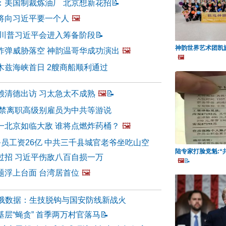
：美国制裁炼油厂 北京想新花招
📝
将向习近平要一个人
🖼️
 川普习近平会进入筹备阶段
📝
神韵世界艺术团凯旋
炸弹威胁落空 神韵温哥华成功演出
🖼️
🖼️
木兹海峡首日 2艘商船顺利通过
赖清德出访 习太急太不成熟
🖼️
📝
拟禁离职高级别雇员为中共等游说
一北京如临大敌 谁将点燃炸药桶？
🖼️
务员工资26亿 中共三千县城官老爷坐吃山空
陆专家打脸党魁:“
过招 习近平伤敌八百自损一万
🖼️
📝
题浮上台面 台湾居首位
🖼️
中俄数据：生技脱钩与国安防线新战火
层“蝇贪” 首季两万村官落马
📝