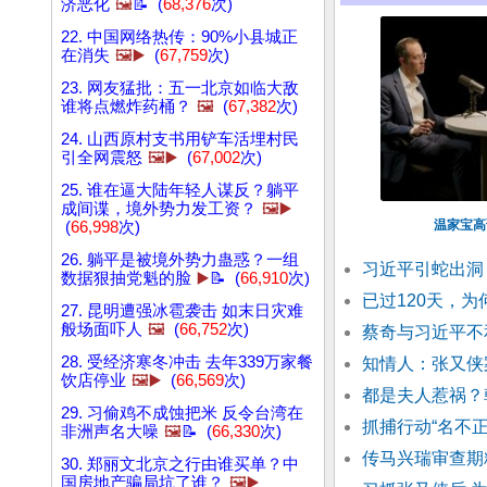
济恶化
🖼️
📝 (
68,376
次)
22. 中国网络热传：90%小县城正
在消失
🖼️▶️
(
67,759
次)
23. 网友猛批：五一北京如临大敌
谁将点燃炸药桶？
🖼️
(
67,382
次)
24. 山西原村支书用铲车活埋村民
引全网震怒
🖼️▶️
(
67,002
次)
25. 谁在逼大陆年轻人谋反？躺平
成间谍，境外势力发工资？
🖼️▶️
温家宝高
(
66,998
次)
26. 躺平是被境外势力蛊惑？一组
习近平引蛇出洞
数据狠抽党魁的脸
▶️
📝 (
66,910
次)
已过120天，
27. 昆明遭强冰雹袭击 如末日灾难
般场面吓人
🖼️
(
66,752
次)
蔡奇与习近平不
28. 受经济寒冬冲击 去年339万家餐
知情人：张又侠
饮店停业
🖼️▶️
(
66,569
次)
都是夫人惹祸？
29. 习偷鸡不成蚀把米 反令台湾在
抓捕行动“名不正
非洲声名大噪
🖼️
📝 (
66,330
次)
传马兴瑞审查期
30. 郑丽文北京之行由谁买单？中
国房地产骗局坑了谁？
🖼️▶️