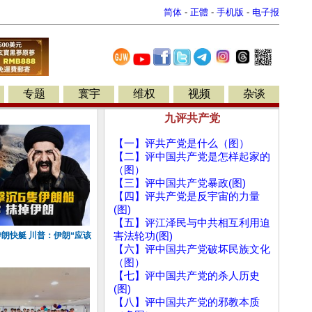
简体
-
正體
-
手机版
-
电子报
专题
寰宇
维权
视频
杂谈
九评共产党
【一】评共产党是什么（图）
【二】评中国共产党是怎样起家的
（图）
【三】评中国共产党暴政(图)
【四】评共产党是反宇宙的力量
(图)
【五】评江泽民与中共相互利用迫
朗快艇 川普：伊朗“应该
害法轮功(图)
【六】评中国共产党破坏民族文化
（图）
【七】评中国共产党的杀人历史
(图)
【八】评中国共产党的邪教本质