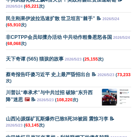
(
65,221
次)
2026/5/24
民主刚果伊波拉迅速扩散 世卫坦言“棘手” 📝
2026/5/24
(
65,910
次)
非CPTPP会员却擅办活动 中共动作粗鲁惹怒各国
2026/5/24
(
68,068
次)
天下奇谭 (565) 猫孩的故事
(
25,155
次)
2026/5/23
蔡奇报告吓傻习近平 史上最严昏招出台 📝
(
73,233
2026/5/23
次)
川普以“奉承术”与中共过招 破除“东升西
降”迷思
🖼️
📝
(
108,220
次)
2026/5/23
山西沁源煤矿瓦斯爆炸已致8死38被困 震惊习李 📝
(
63,145
次)
2026/5/23