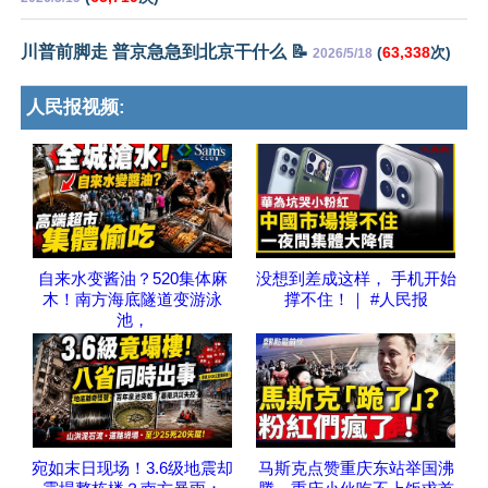
川普前脚走 普京急急到北京干什么 📝
(
63,338
次)
2026/5/18
人民报视频:
自来水变酱油？520集体麻
没想到差成这样， 手机开始
木！南方海底隧道变游泳
撑不住！｜ #人民报
池，
宛如末日现场！3.6级地震却
马斯克点赞重庆东站举国沸