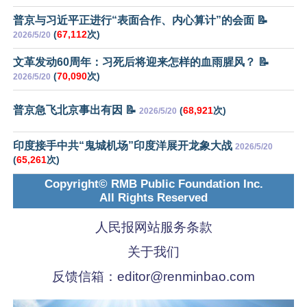
普京与习近平正进行“表面合作、内心算计”的会面 📝
(
67,112
次)
2026/5/20
文革发动60周年：习死后将迎来怎样的血雨腥风？ 📝
(
70,090
次)
2026/5/20
普京急飞北京事出有因 📝
(
68,921
次)
2026/5/20
印度接手中共“鬼城机场”印度洋展开龙象大战
2026/5/20
(
65,261
次)
Copyright© RMB Public Foundation Inc.
All Rights Reserved
人民报网站服务条款
关于我们
反馈信箱：
editor@renminbao.com