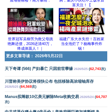
震塌整栋楼？南方暴雨：
腾，重庆小伙吃不上饭求首
富关注！【
世界冠军吴柳芳为救父母跳
福建广东大水失控！百姓家
艳舞还债，2026还清40万，
当全泡烂了？杨梅事件炸
终成体面人！｜
锅！
更多文章导读：
2026年5月22日
天下奇谭 (566) 产妇暴亡 只因前世孽缘
(
62,743
次)
2026/5/25
川普称美伊协议将很快公布 包括移除高浓缩铀库存
(
64,569
次)
2026/5/25
Manus拟筹款10亿美元解除Meta收购交易
(
64,707
2026/5/24
次)
中共武器化稀土飙4倍天价！美政府砸巨资加速断链 📝