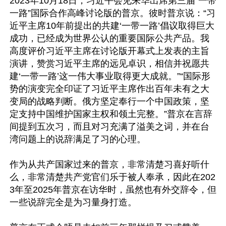
2023年10月18日，习近平会见来华出席第三届“一带
一路”国际合作高峰讨论版的普京。彼时普京说：“习
近平主席10年前提出的共建‘一带一路’倡议取得巨大
成功，已经成为世界公认的重要国际公共产品。我
高度评价习近平主席在讨论版开幕式上发表的主旨
演讲，赞赏习近平主席的远见卓识，相信并祝愿共
建‘一带一路’这一伟大事业取得更大成就。”“国际形
势的演变完全印证了习近平主席作出百年未有之大
变局的战略判断。俄方坚定奉行一个中国政策，坚
定支持中国维护国家主权和领土完整。”普京在言辞
间提到五次习，而且对习充满了溢美之词，并在台
湾问题上的说辞满足了习的心理。

作为从共产国家过来的普京，非常清楚习喜好听什
么，非常清楚共产党官们乐于被人奉承，因此在202
3年至2025年普京在访华时，虽然也有外交辞令，但
一些说辞完全是为习量身打造。
