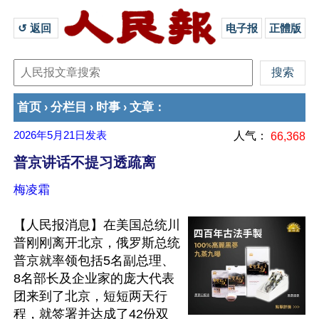
↺ 返回 
电子报
正體版
首页
分栏目
时事
文章
›
›
›
：
2026年5月21日
发表
人气：
66,368
普京讲话不提习透疏离
梅凌霜
【人民报消息】在美国总统川
普刚刚离开北京，俄罗斯总统
普京就率领包括5名副总理、
8名部长及企业家的庞大代表
团来到了北京，短短两天行
程，就签署并达成了42份双