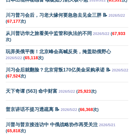
2026/5/22
川习普习会后，习老大缘何要急急去见金三胖 📝
2026/5/22
(
67,177
次)
从川普访华之旅看美中监管和执法的不同
(
67,933
2026/5/22
次)
玩弄美俄平衡！北京峰会高喊反美，掩盖助俄野心
(
65,118
次)
2026/5/22
川习会后就翻脸？北京背叛170亿美金采购承诺 📝
2026/5/22
(
67,524
次)
天下奇谭 (563) 命中财富
(
25,923
次)
2026/5/22
普京讲话不提习透疏离 📝
(
66,368
次)
2026/5/22
川普与普京接连访中 中俄战略协作再受关注
2026/5/21
(
65,818
次)