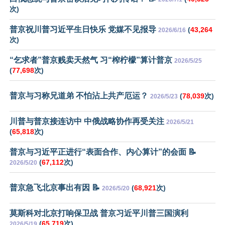
次)
普京祝川普习近平生日快乐 党媒不见报导
(
43,264
2026/6/16
次)
“乞求者”普京贱卖天然气 习“榨柠檬”算计普京
2026/5/25
(
77,698
次)
普京与习称兄道弟 不怕沾上共产厄运？
(
78,039
次)
2026/5/23
川普与普京接连访中 中俄战略协作再受关注
2026/5/21
(
65,818
次)
普京与习近平正进行“表面合作、内心算计”的会面 📝
(
67,112
次)
2026/5/20
普京急飞北京事出有因 📝
(
68,921
次)
2026/5/20
莫斯科对北京打响保卫战 普京习近平川普三国演利
(
65,719
次)
2026/5/19