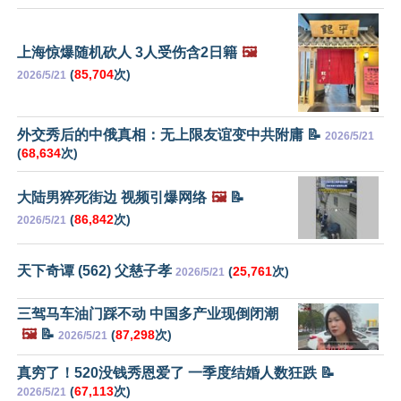
上海惊爆随机砍人 3人受伤含2日籍
🖼️
(
85,704
次)
2026/5/21
外交秀后的中俄真相：无上限友谊变中共附庸 📝
2026/5/21
(
68,634
次)
大陆男猝死街边 视频引爆网络
🖼️
📝
(
86,842
次)
2026/5/21
天下奇谭 (562) 父慈子孝
(
25,761
次)
2026/5/21
三驾马车油门踩不动 中国多产业现倒闭潮
🖼️
📝
(
87,298
次)
2026/5/21
真穷了！520没钱秀恩爱了 一季度结婚人数狂跌 📝
(
67,113
次)
2026/5/21