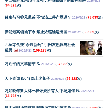
中巴铁杆兄弟75年真相：利益联姻下的债务陷阱
2026/5/23
(
64,823
次)
普京与习称兄道弟 不怕沾上共产厄运？
(
78,039
次)
2026/5/23
伊朗最高领袖下令 禁止浓缩铀运出国
(
63,909
次)
2026/5/23
儿童零食变“杀蚁新药” 引网友热议与社会
反思
🖼️
(
109,178
次)
2026/5/23
习近平的文革情结 📝
(
67,082
次)
2026/5/23
天下奇谭 (564) 隐士老莱子
(
25,128
次)
2026/5/23
习如晚年斯大林一样怀疑所有人 下场如何 📝
2026/5/23
(
66,793
次)
日本出现神秘感冒 喉咙如刀割久咳不愈
(
65,331
次)