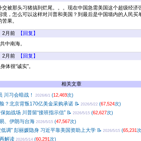
外交被那头习猪搞到烂尾。。。现在中国急需美国这个超级经济
困境，怎么可以这样对川普和美国？到最后是中国墙内的人民买
的苦果。
2月前
【回复】
-中共中南海。
2月前
【回复】
，身体很“诚实”。
相关文章
员 川习会暗战！
(
12,469
次)
2026/6/1
脸？北京背叛170亿美金采购承诺
📝
(
67,524
次)
2026/5/22
安保如战场 川普留“接班指示信”
📝
(
62,627
次)
2026/5/15
易、伊朗与台海
(
47,567
次)
2026/5/15
被低调” 彭丽媛隐身 习近平靠美国资助上大学
📝
(
65,231
次
2026/5/15
点再解读
(
60,291
次)
2026/5/14