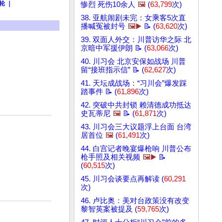
轮 ｜
惨烈 死伤10余人
🖼️
(
63,799
次)
38. 亚航闹剧未完：女乘客5次直
播喊冤被封号
🖼️▶️
📝 (
63,620
次)
39. 双面人外交：川普访华之际 北
京暗中军援伊朗 📝 (
63,066
次)
40. 川习会 北京安保如战场 川普
留“接班指示信” 📝 (
62,627
次)
41. 天坛成战场：“习川会”爆发踩
踏事件 📝 (
61,896
次)
42. 突破中共封锁 赖清德成功抵达
史瓦蒂尼
🖼️
📝 (
61,871
次)
43. 川习会三大议题浮上台面 台湾
居首位
🖼️
(
61,491
次)
44. 白宫记者晚宴爆枪响 川普公布
枪手照及相关视频
🖼️▶️
📝
(
60,515
次)
45. 川习会谈要点再解读 (
60,291
次)
46. 卢比奥：美对台政策没有改变
黎智英案被提及 (
59,765
次)