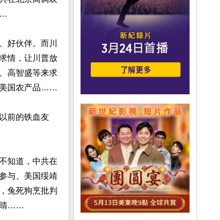


、好伙伴。而川
求情，让川普放
、高智盛等来求
美国农产品……

以前的铁血友
不知道，中共在
参与、美国绥靖
，兔死狗烹批判
……
