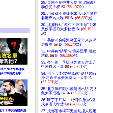
28. 英国召见中共大使 抗议间谍活
动侵犯主权
🖼️
(
66,407
次)
29. 习偷鸡不成蚀把米 反令台湾在
非洲声名大噪
🖼️
📝 (
66,330
次)
30. 抓捕行动“名不正 言不顺”？张
又侠掌握习太多秘密 📝 (
66,192
次)
31. 美伊冲突给海湾国家带来的深
层影响
🖼️
📝 (
66,170
次)
32. 中共称“躺平”涉境外黑手 引发
群讽
🖼️
📝 (
66,156
次)
33. 今年第一季吸收外资台湾上升
中国持续下滑
🖼️
(
65,861
次)
难逃？为活命集体反
34. 川习会李强“被低调” 彭丽媛隐
2026清洗名单
身 习近平靠美国资助上大学 📝
(
65,231
次)
35. 北京疯狂阻扰赖清德出访 习太
急太不成熟
🖼️
📝 (
65,202
次)
36. 旺丁不旺财！“特种兵旅游”模
式令港人哗然
🖼️
(
64,068
次)
生了？中共高层再清
37. 成都闹市轿车无差别撞人现场