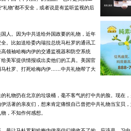
“礼物”都不安全，或者说是有监听监视的后
美国人。因为中共送给外国政要的礼物，近年
安全。比如送给委内瑞拉总统马杜罗的通讯工
最高领袖哈梅内伊的交通监视器和防空系统
了给美军提供情报或出卖他们的工具。美国官
捕马杜罗、打死哈梅内伊……中共礼物帮了大
共的礼物扔在北京的垃圾桶，毫不客气的打中共的脸。现在，
内伊活著的亲友们，想来肯定痛恨自己曾把中共礼物当宝贝，
物，不知作何感想。

事，最让马杜罗和哈梅内伊亲信们接收不了的，应该是，习中