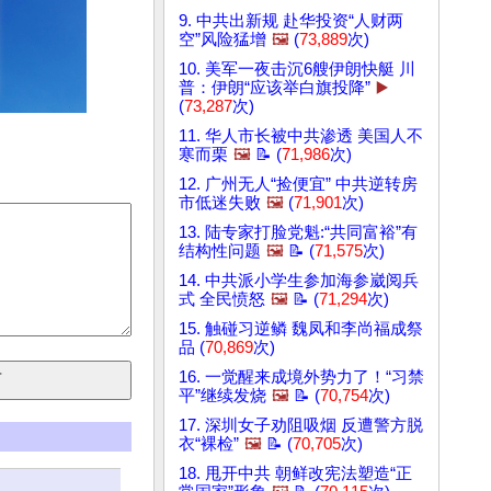
9. 中共出新规 赴华投资“人财两
空”风险猛增
🖼️
(
73,889
次)
10. 美军一夜击沉6艘伊朗快艇 川
普：伊朗“应该举白旗投降”
▶️
(
73,287
次)
11. 华人市长被中共渗透 美国人不
寒而栗
🖼️
📝 (
71,986
次)
12. 广州无人“捡便宜” 中共逆转房
市低迷失败
🖼️
(
71,901
次)
13. 陆专家打脸党魁:“共同富裕”有
结构性问题
🖼️
📝 (
71,575
次)
14. 中共派小学生参加海参崴阅兵
式 全民愤怒
🖼️
📝 (
71,294
次)
15. 触碰习逆鳞 魏凤和李尚福成祭
品 (
70,869
次)
16. 一觉醒来成境外势力了！“习禁
平”继续发烧
🖼️
📝 (
70,754
次)
17. 深圳女子劝阻吸烟 反遭警方脱
衣“裸检”
🖼️
📝 (
70,705
次)
18. 甩开中共 朝鲜改宪法塑造“正