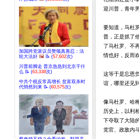
迎川普，青年
要知道，马杜
普，正是抓了
了马杜罗、不
加国跨党派议员赞颂真善忍：法
情也好，反而
轮大法好
🖼️
📝 (
57,602
次)
川普前脚走 普京急急到北京干什
么 📝 (
63,338
次)
这等于是忘恩
中共个税反常高增长 贫富双杀时
谊，哪里还见到
代悄然到来 📝 (
60,575
次)
像马杜罗、哈
历史上，以利
下夺取了大陆
党官、政敌内