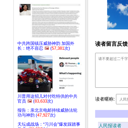
读者留言反馈
中共跨国镇压威胁神韵 加国外
长：绝不容忍
🖼️
(
57,381
次)
川普用这招儿对付吃特供的中共
读者暱称:
官员
🖼️
(
83,633
次)
报告：亲北京电邮持续威胁法轮
功与神韵 (
47,927
次)
天坛成战场：“习川会”爆发踩踏事
人民报读者