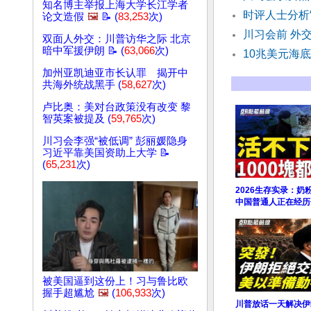
知名博主举报上海大学长江学者
时评人士分析
论文造假
🖼️
📝 (
83,253
次)
川习会前 外
双面人外交：川普访华之际 北京
暗中军援伊朗 📝 (
63,066
次)
10兆美元海
加州亚凯迪亚市长认罪 揭开中
共海外统战黑手 (
58,627
次)
卢比奥：美对台政策没有改变 黎
智英案被提及 (
59,765
次)
川习会李强“被低调” 彭丽媛隐身
习近平靠美国资助上大学 📝
(
65,231
次)
2026生存实录：奶
中国普通人正在经历
被美国逼到这份上！习与鲁比欧
握手超尴尬
🖼️
(
106,933
次)
川普放话一天解决伊