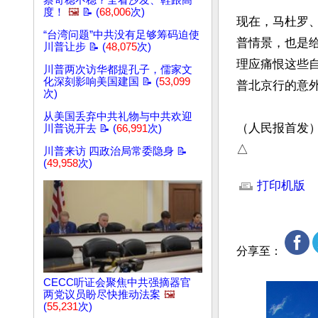
蔡奇稳不稳？全看沙发、鞋跟高
度！
🖼️
📝 (
68,006
次)
现在，马杜罗
“台湾问题”中共没有足够筹码迫使
普情景，也是
川普让步 📝 (
48,075
次)
理应痛恨这些
川普两次访华都提孔子，儒家文
化深刻影响美国建国 📝 (
53,099
普北京行的意外
次)
从美国丢弃中共礼物与中共欢迎
（人民报首发）
川普说开去 📝 (
66,991
次)
△
川普来访 四政治局常委隐身 📝
(
49,958
次)
文章网址: http://w
打印机版
分享至：
CECC听证会聚焦中共强摘器官
两党议员盼尽快推动法案
🖼️
(
55,231
次)