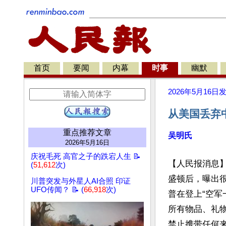
首页
要闻
内幕
时事
幽默
2026年5月16日
从美国丢弃
重点推荐文章
吴明氏
2026年5月16日
庆祝毛死 高官之子的跌宕人生 📝
【人民报消息
(
51,612
次)
盛顿后，曝出
川普突发与外星人AI合照 印证
UFO传闻？ 📝 (
66,918
次)
普在登上“空军
所有物品、礼
禁止携带任何