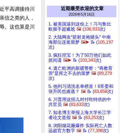
近期最受欢迎的文章
近平高调接待川
2026年5月16日
亲信之类的人，
1. 被美国逼到这份上！习与鲁比
辱。这也算是川
欧握手超尴尬
🖼️
(
106,933
次)
2. 大陆网友“箭射龙袍猪头” 中南
海那位连发噩梦
🖼️▶️
📝 (
105,197
次)
3. 疯狂挖宝！为了50万他们如此
抓间谍
🖼️▶️
📝 (
103,343
次)
4. 逃亡欧洲的新疆警察：“再教育
营”是挥之不去的噩梦
🖼️
(
89,279
次)
5. 他列习清洗名单榜首！6常委和
张升民也难逃？
🖼️
📝 (
83,658
次)
6. 川普用这招儿对付吃特供的中
共官员
🖼️
(
83,633
次)
7. 知名博主举报上海大学长江学
者论文造假
🖼️
📝 (
83,253
次)
8. 浏阳烟花厰爆炸 实际死亡人数
远超官方数字
🖼️
📝 (
77,398
次)