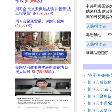
件 📝 (
61,896
次)
中共和美国的
川习会 北京安保如战场 川普留“接
助来脱离财政
班指示信” 📝 (
62,627
次)
国的外交博弈
川习会聚焦贸易、伊朗与台海
(
47,567
次)
人民报读者
邪恶轴心----
人民报读者
满嘴“甜蜜蜜”
美国华府政要褒奖表彰法轮功 庆
祝大法日
🖼️
(
55,486
次)
“燕子”扮服务
川习会后就翻
川习会 北京
川习会聚焦贸
川习会李强“
川习会谈要