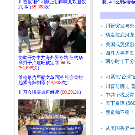
川普拔“枪” 习献上朝鲜味儿欢迎仪
裂，400公斤浓缩
式 📝 (
58,368
次)
川普突发与外
幼发拉底河龙
美国或更猛烈
四件大事齐发
协助开办中共海外警务站 纽约华
两小时十五分
裔男子卢建旺被定罪
🖼️
📝
(
54,698
次)
习紧抓“台湾
维稳形势严酷文革回潮 社会管控
趋紧海归倒霉 (
44,903
次)
川普前脚走 
川习会谈要点再解读 (
60,291
次)
中共个税反常
天下奇谭 (56
蔡奇稳不稳？
从美国丢弃中