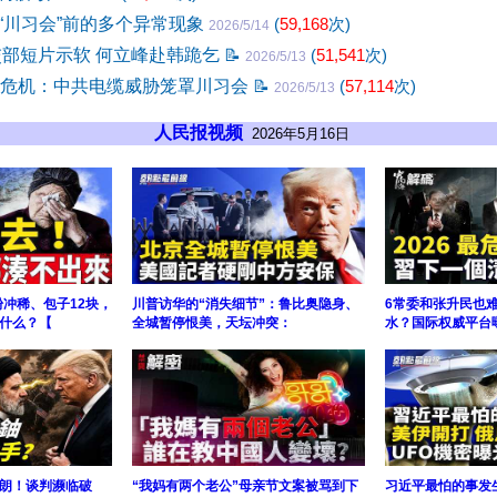
“川习会”前的多个异常现象
(
59,168
次)
2026/5/14
交部短片示软 何立峰赴韩跪乞
📝
(
51,541
次)
2026/5/13
底危机：中共电缆威胁笼罩川习会
📝
(
57,114
次)
2026/5/13
人民报视频
2026年5月16日
粉冲稀、包子12块，
川普访华的“消失细节”：鲁比奥隐身、
6常委和张升民也
什么？【
全城暂停恨美，天坛冲突：
水？国际权威平台曝
朗！谈判濒临破
“我妈有两个老公”母亲节文案被骂到下
习近平最怕的事发