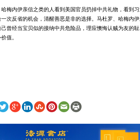
、哈梅内伊亲信之类的人看到美国官员扔掉中共礼物，看到习
给一次反省的机会，清醒善恶是非的选择。马杜罗、哈梅内伊
自己曾经当宝贝似的接纳中共危险品，理应懊悔认贼为友的耻
价值。



ww.renminbao.com/rmb/articles/2026/5/16/95224.html