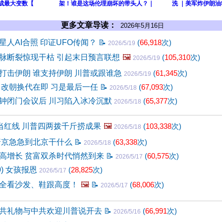
铀成最大变数【
架！谁是这场伦理崩坏的带头人？｜
洗 ｜美军炸伊朗油
更多文章导读：
2026年5月16日
星人AI合照 印证UFO传闻？
📝
(
66,918
次)
2026/5/19
脉断裂惊现干枯 引起末日预言联想
🖼️
(
105,310
次)
2026/5/19
打击伊朗 谁支持伊朗 川普或跟谁急
(
61,345
次)
2026/5/19
 改朝换代在即 习是最后一任
📝
(
67,093
次)
2026/5/18
钟闭门会议后 川习陷入冰冷沉默
(
65,377
次)
2026/5/18
”当红线 川普四两拨千斤捞成果
🖼️
(
103,338
次)
2026/5/18
普京急急到北京干什么
📝
(
63,338
次)
2026/5/18
高增长 贫富双杀时代悄然到来
📝
(
60,575
次)
2026/5/17
0) 女孩报恩
(
28,825
次)
2026/5/17
全看沙发、鞋跟高度！
🖼️
📝
(
68,006
次)
2026/5/17
共礼物与中共欢迎川普说开去
📝
(
66,991
次)
2026/5/16