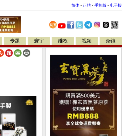
简体
-
正體
-
手机版
-
电子报
专题
寰宇
维权
视频
杂谈