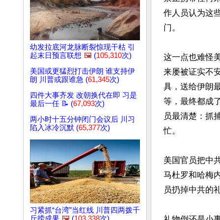
作人员认为这些
门。

幼发拉底河龙脉断裂惊现干枯 引
起末日预言联想
🖼️
(
105,310
次)
这一点也难怪
美国或更猛烈打击伊朗 谁支持伊
来屡被证实不
朗 川普或跟谁急 (
61,345
次)
具，送给伊朗
四件大事齐发 改朝换代在即 习是
等，最终都成
最后一任 📝 (
67,093
次)
员最清楚：抓
两小时十五分钟闭门会议后 川习
陷入冰冷沉默 (
65,377
次)
忙。

美国官员把中
马杜罗和哈梅
员扔掉中共的礼
习紧抓“台湾”当红线 川普四两拨千
斤捞成果
🖼️
(
103,338
次)
礼物倒还是小