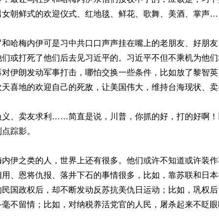
男女朝鲜式的欢迎仪式、红地毯、鲜花、歌舞、美酒、掌声……
罗和哈梅内伊可是习中共口口声声挂在嘴上的老朋友、好朋友
他们或打死了他们后去见习近平的。习近平不但不乘机为他们
再对伊朗发动军事打击，哪怕交换一些条件，比如放了黎智英
欢天喜地的欢迎自己的死敌，让美国伟大，维持台海现状、卖
负义、卖友求利……简直是说，川普，你抓的好，打的好啊！
点踪影。

梅内伊之类的人，世界上还有很多。他们或许不知道或许装作
相用、恩将仇报、落井下石的事情很多，比如，靠苏联和日本
的民国政权后，却不断发动反苏抗美仇日运动；比如，巩权后
斗毫不留情；比如，对纳税养活党官的人民，屠杀起来不眨眼睛