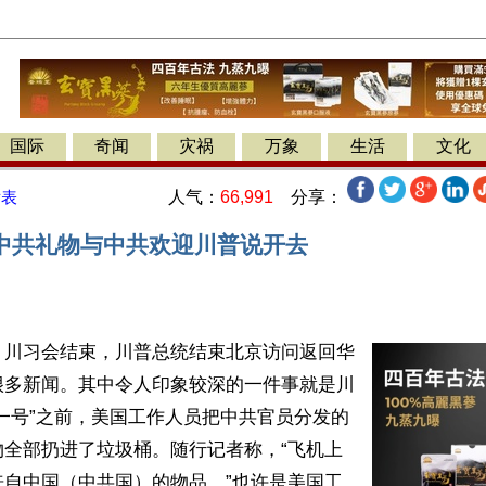
国际
奇闻
灾祸
万象
生活
文化
人气：
66,991
分享：
发表
中共礼物与中共欢迎川普说开去
】川习会结束，川普总统结束北京访问返回华
很多新闻。其中令人印象较深的一件事就是川
一号”之前，美国工作人员把中共官员分发的
物全部扔进了垃圾桶。随行记者称，“飞机上
来自中国（中共国）的物品。”也许是美国工