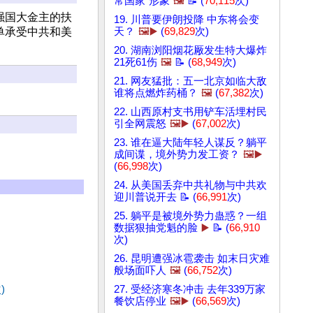
常国家”形象
🖼️
📝 (
70,115
次)
强国大金主的扶
19. 川普要伊朗投降 中东将会变
单承受中共和美
天？
🖼️▶️
(
69,829
次)
20. 湖南浏阳烟花厰发生特大爆炸
21死61伤
🖼️
📝 (
68,949
次)
21. 网友猛批：五一北京如临大敌
谁将点燃炸药桶？
🖼️
(
67,382
次)
22. 山西原村支书用铲车活埋村民
引全网震怒
🖼️▶️
(
67,002
次)
23. 谁在逼大陆年轻人谋反？躺平
成间谍，境外势力发工资？
🖼️▶️
(
66,998
次)
24. 从美国丢弃中共礼物与中共欢
迎川普说开去 📝 (
66,991
次)
25. 躺平是被境外势力蛊惑？一组
数据狠抽党魁的脸
▶️
📝 (
66,910
次)
26. 昆明遭强冰雹袭击 如末日灾难
般场面吓人
🖼️
(
66,752
次)
)
27. 受经济寒冬冲击 去年339万家
餐饮店停业
🖼️▶️
(
66,569
次)