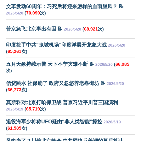
文革发动60周年：习死后将迎来怎样的血雨腥风？ 📝
(
70,090
次)
2026/5/20
普京急飞北京事出有因 📝
(
68,921
次)
2026/5/20
印度接手中共“鬼城机场”印度洋展开龙象大战
2026/5/20
(
65,261
次)
五月天象持续示警 天下不宁灾难不断 📝
(
66,985
2026/5/20
次)
信贷跳水 社保崩了 政府又忽悠养老靠街坊 📝
2026/5/20
(
66,773
次)
莫斯科对北京打响保卫战 普京习近平川普三国演利
(
65,719
次)
2026/5/19
退役海军少将称UFO疑由“非人类智能”操控
2026/5/19
(
61,585
次)
风向变了？川普北京峰会 中共网络反美潮的幕后算计