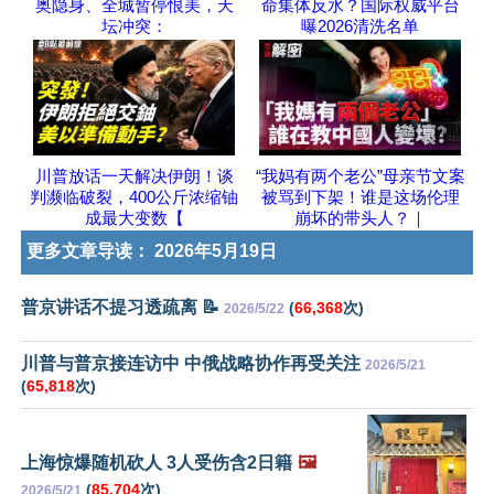
奥隐身、全城暂停恨美，天
命集体反水？国际权威平台
坛冲突：
曝2026清洗名单
川普放话一天解决伊朗！谈
“我妈有两个老公”母亲节文案
判濒临破裂，400公斤浓缩铀
被骂到下架！谁是这场伦理
成最大变数【
崩坏的带头人？｜
更多文章导读：
2026年5月19日
普京讲话不提习透疏离 📝
(
66,368
次)
2026/5/22
川普与普京接连访中 中俄战略协作再受关注
2026/5/21
(
65,818
次)
上海惊爆随机砍人 3人受伤含2日籍
🖼️
(
85,704
次)
2026/5/21