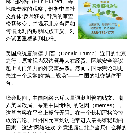
琳·伯内特（Erin Burnett）等
地缘专家的观察，剖析中国社
交媒体“反常狂欢”背后的审查
松紧转变，并揭示北京当局如
何借此对内煽动民族主义、对
外试图重塑谈判杠杆。

美国总统唐纳德·川普（Donald Trump）近日的北京
之行，原被视为双边领导人在经贸、区域安全等议
题上闭门角力的外交重头戏。然而，国际舆论却更
关注一个反常的“第二战场”——中国的社交媒体平
台。

峰会期间，中国网络充斥大量讽刺川普的贴文、嘲
弄美国政局、夸耀中国“胜利”的迷因（memes），
这些内容在平台上畅行无阻。在一个长期严格管控
政治言论、且外国元首到访通常进入最高维稳期的
国家，这波“网络狂欢”究竟透露出北京当局什么样的