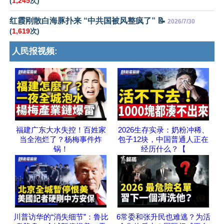
(
1,245
次)
红霞刚散白海豚扑来 “中共国被风整疯了” 📝
2026/7/30
(
1,619
次)
人民报视频:
福建广东大水失控！百姓家
2026生存实录：奶粉冲稀、
当全泡烂了？杨梅事件炸
包子12块，中国普通人正在
锅！
经历什么？【
川普访华的“消失细节”：鲁比
6常委和张升民也难逃？为活