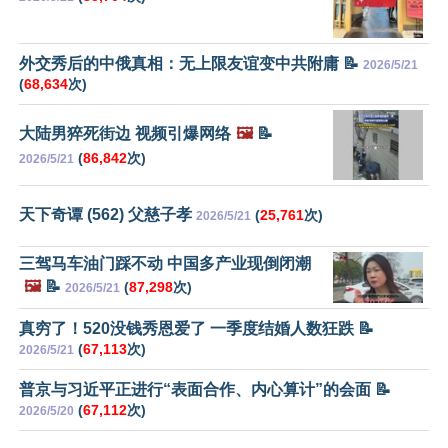
外交秀后的中俄真相：无上限友谊变中共附庸 📝
2026/5/21
(
68,634
次)
大陆男猝死街边 视频引爆网络
🖼️
📝
(
86,842
次)
2026/5/21
天下奇谭 (562) 父慈子孝
(
25,761
次)
2026/5/21
三驾马车油门踩不动 中国多产业现倒闭潮
🖼️
📝
(
87,298
次)
2026/5/21
真穷了！520没钱秀恩爱了 一季度结婚人数狂跌 📝
(
67,113
次)
2026/5/21
普京与习近平正进行“表面合作、内心算计”的会面 📝
(
67,112
次)
2026/5/20