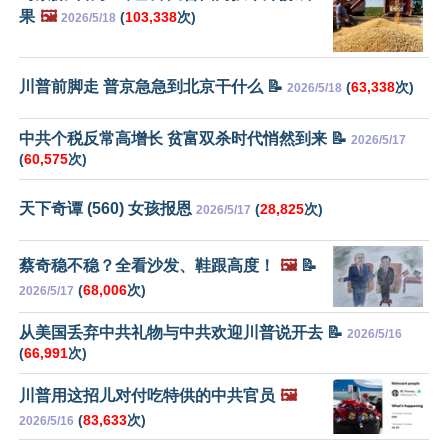
果
🖼️
(
103,338
次)
2026/5/18
川普前脚走 普京急急到北京干什么 📝
(
63,338
次)
2026/5/18
中共个税反常高增长 贫富双杀时代悄然到来 📝
2026/5/17
(
60,575
次)
天下奇谭 (560) 女孩报恩
(
28,825
次)
2026/5/17
蔡奇稳不稳？全看沙发、鞋跟高度！
🖼️
📝
(
68,006
次)
2026/5/17
从美国丢弃中共礼物与中共欢迎川普说开去 📝
2026/5/16
(
66,991
次)
川普用这招儿对付吃特供的中共官员
🖼️
(
83,633
次)
2026/5/16