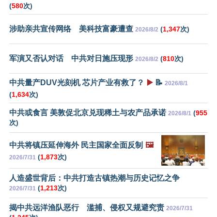
(
580
次)
涉助亲共宣传网络 美科技富豪遭查
(
1,347
次)
2026/8/2
军演又否认对话 中共对日施压现形
(
810
次)
2026/8/2
中共量产DUV光刻机 芯片产业有救了？
▶️
📝
2026/8/1
(
1,634
次)
中共或食言 美敦促北京兑现稀土与农产品承诺
(
955
2026/8/1
次)
中共将镇压延伸海外 民主国家全面反制
🖼️
(
1,873
次)
2026/7/31
人造盛世背后：中共打造古镇热潮与历史记忆之争
(
1,213
次)
2026/7/31
揭中共远洋渔队恶行 滥捕、侵权又规避究责
2026/7/31