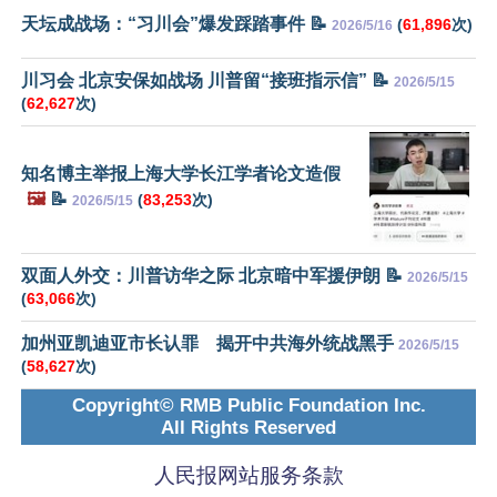
天坛成战场：“习川会”爆发踩踏事件 📝
(
61,896
次)
2026/5/16
川习会 北京安保如战场 川普留“接班指示信” 📝
2026/5/15
(
62,627
次)
知名博主举报上海大学长江学者论文造假
🖼️
📝
(
83,253
次)
2026/5/15
双面人外交：川普访华之际 北京暗中军援伊朗 📝
2026/5/15
(
63,066
次)
加州亚凯迪亚市长认罪 揭开中共海外统战黑手
2026/5/15
(
58,627
次)
Copyright© RMB Public Foundation Inc.
All Rights Reserved
人民报网站服务条款