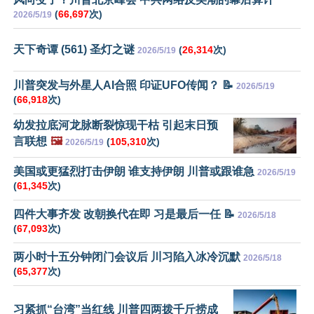
(
66,697
次)
2026/5/19
天下奇谭 (561) 圣灯之谜
(
26,314
次)
2026/5/19
川普突发与外星人AI合照 印证UFO传闻？ 📝
2026/5/19
(
66,918
次)
幼发拉底河龙脉断裂惊现干枯 引起末日预
言联想
🖼️
(
105,310
次)
2026/5/19
美国或更猛烈打击伊朗 谁支持伊朗 川普或跟谁急
2026/5/19
(
61,345
次)
四件大事齐发 改朝换代在即 习是最后一任 📝
2026/5/18
(
67,093
次)
两小时十五分钟闭门会议后 川习陷入冰冷沉默
2026/5/18
(
65,377
次)
习紧抓“台湾”当红线 川普四两拨千斤捞成