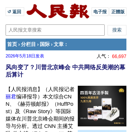
↺ 返回 
电子报
正體版
首页
分栏目
国际
文章
›
›
›
：
2026年5月18日
发表
人气：
66,697
风向变了？川普北京峰会 中共网络反美潮的幕
后算计
【人民报消息】（人民报记者
丽君
编译报导）本文综合CN
N、《赫芬顿邮报》（HuffPo
st）及《Raw Story》等国际
媒体在川普北京峰会期间的报
导与分析。透过 CNN 主播艾