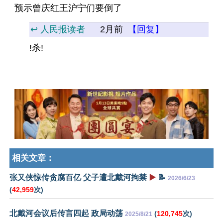
预示曾庆红王沪宁们要倒了
↩️ 人民报读者
2月前
【回复】
!杀!
相关文章：
张又侠惊传贪腐百亿 父子遭北戴河拘禁
▶️
📝
2026/6/23
(
42,959
次)
北戴河会议后传言四起 政局动荡
(
120,745
次)
2025/8/21