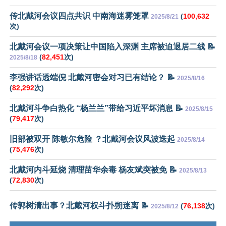
传北戴河会议四点共识 中南海迷雾笼罩
(
100,632
2025/8/21
次)
北戴河会议一项决策让中国陷入深渊 主席被迫退居二线 📝
(
82,451
次)
2025/8/18
李强讲话透端倪 北戴河密会对习已有结论？ 📝
2025/8/16
(
82,292
次)
北戴河斗争白热化 “杨兰兰”带给习近平坏消息 📝
2025/8/15
(
79,417
次)
旧部被双开 陈敏尔危险 ？北戴河会议风波迭起
2025/8/14
(
75,476
次)
北戴河内斗延烧 清理苗华余毒 杨友斌突被免 📝
2025/8/13
(
72,830
次)
传郭树清出事？北戴河权斗扑朔迷离 📝
(
76,138
次)
2025/8/12