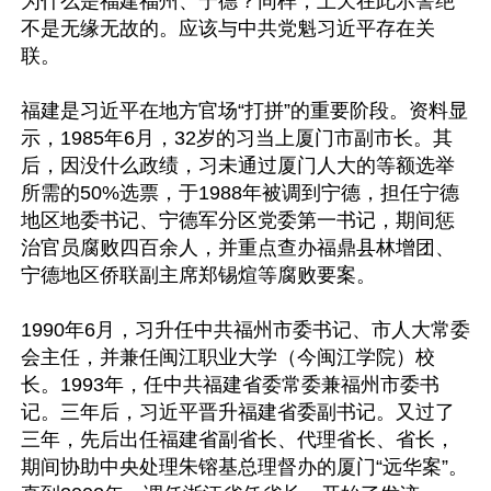
为什么是福建福州、宁德？同样，上天在此示警绝
不是无缘无故的。应该与中共党魁习近平存在关
联。

福建是习近平在地方官场“打拼”的重要阶段。资料显
示，1985年6月，32岁的习当上厦门市副市长。其
后，因没什么政绩，习未通过厦门人大的等额选举
所需的50%选票，于1988年被调到宁德，担任宁德
地区地委书记、宁德军分区党委第一书记，期间惩
治官员腐败四百余人，并重点查办福鼎县林增团、
宁德地区侨联副主席郑锡煊等腐败要案。

1990年6月，习升任中共福州市委书记、市人大常委
会主任，并兼任闽江职业大学（今闽江学院）校
长。1993年，任中共福建省委常委兼福州市委书
记。三年后，习近平晋升福建省委副书记。又过了
三年，先后出任福建省副省长、代理省长、省长，
期间协助中央处理朱镕基总理督办的厦门“远华案”。