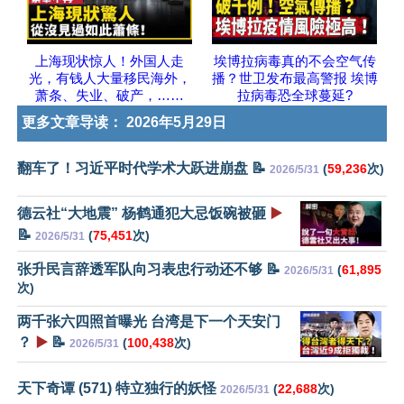
上海现状惊人！外国人走
埃博拉病毒真的不会空气传
光，有钱人大量移民海外，
播？世卫发布最高警报 埃博
萧条、失业、破产，……
拉病毒恐全球蔓延?
更多文章导读：
2026年5月29日
翻车了！习近平时代学术大跃进崩盘 📝
(
59,236
次)
2026/5/31
德云社“大地震” 杨鹤通犯大忌饭碗被砸
▶️
📝
(
75,451
次)
2026/5/31
张升民言辞透军队向习表忠行动还不够 📝
(
61,895
2026/5/31
次)
两千张六四照首曝光 台湾是下一个天安门
？
▶️
📝
(
100,438
次)
2026/5/31
天下奇谭 (571) 特立独行的妖怪
(
22,688
次)
2026/5/31