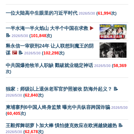
一位大陆高中生眼里的习近平时代
(
61,994
次)
2026/5/30
一半水淹一半火焰山 大半个中国在求救
▶️
📝
(
101,848
次)
2026/5/30
释永信一审获刑24年 让人联想到魔王的阴
谋
🖼️
📝
(
102,298
次)
2026/5/30
中共国爆抢牧羊人职缺 戳破就业稳定神话
(
58,369
2026/5/30
次)
独家：师级以上退休老军官护照被收 防海外起义？ 📝
(
62,840
次)
2026/5/30
柬埔寨判6中国人终身监禁 曝光中共纵容跨国诈骗
2026/5/30
(
60,405
次)
王毅挥舞胡萝卜加大棒 惧怕捷克效应在欧洲越烧越热 📝
(
62,678
次)
2026/5/30