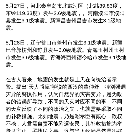
5月27日，河北秦皇岛市北戴河区（北纬39.83度，
东经119.33度）发生2.6级地震，。河南濮阳市濮阳
县发生3.1级地震。新疆昌吉州昌吉市发生3.1级地
震。

5月28日，辽宁营口市盖州市发生3.1级地震。新疆
巴音郭楞州和静县发生3.0级地震。青海玉树州玉树
市发生3.6级地震。青海海西州德令哈市发生3.1级地
震。

在古人看来，地震的发生就是上天在向统治者示
警。提出“天人感应”学说的西汉的董仲舒，特别强调
灾异的警惧作用，认为自然界的灾害变异，是为政
者的错误所导致，不同的天灾对应不同的事，不同
的天灾反映了不同的政治之失，也就需要采取不同
的补救措施。比如地震，乃是昭示臣有贰心，政权
不稳，人君需自责不能附远安民，其补救措施为举
贤良方正，罢扰民之事。这与当下政局显然是很好