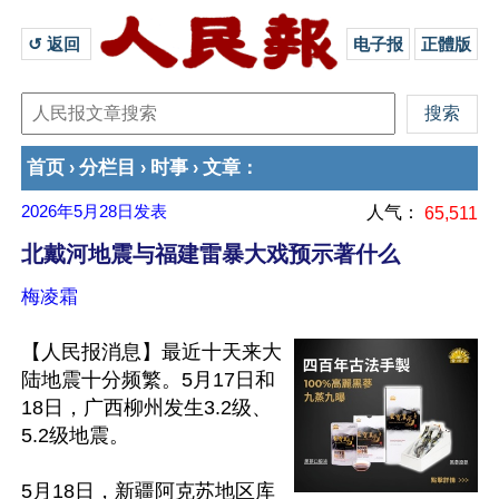
↺ 返回 
电子报
正體版
首页
分栏目
时事
文章
›
›
›
：
2026年5月28日
发表
人气：
65,511
北戴河地震与福建雷暴大戏预示著什么
梅凌霜
【人民报消息】最近十天来大
陆地震十分频繁。5月17日和
18日，广西柳州发生3.2级、
5.2级地震。

5月18日，新疆阿克苏地区库