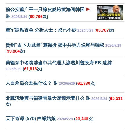
前公安董广平一只橡皮艇跨黄海闯韩国
▶️
📝
(
80,766
次)
2026/5/30
董军缺席香会 分析人士：恐已不妙
(
63,787
次)
2026/5/29
贵州“吉卜力城堡”遭强拆 揭中共地方烂尾与强权
2026/5/29
(
59,804
次)
美籍亲中名嘴涉当中共代理人渗透川普政府 FBI逮捕
(
61,816
次)
2026/5/29
人自杀后会发生什么？ 📝
(
61,330
次)
2026/5/29
北戴河地震与福建雷暴大戏预示著什么 📝
(
65,511
2026/5/29
次)
天下奇谭 (570) 白螺姑娘
(
23,446
次)
2026/5/28