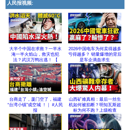
人民报视频:
大半个中国在求救？一半水
2026中国电车为何卖得越多
淹一半火焰山，救灾也犯
亏得越多？ 销量爆增的背后
法？武汉万鸭出逃！ 【
是车企滴血求生
台商走了，厦门空了，福建
山西矿难真相：最后一丝生
“台湾小镇”成空城 ！｜ #人民
机如何被掐断？明知瓦斯超
报
标为何不跑？上级检查