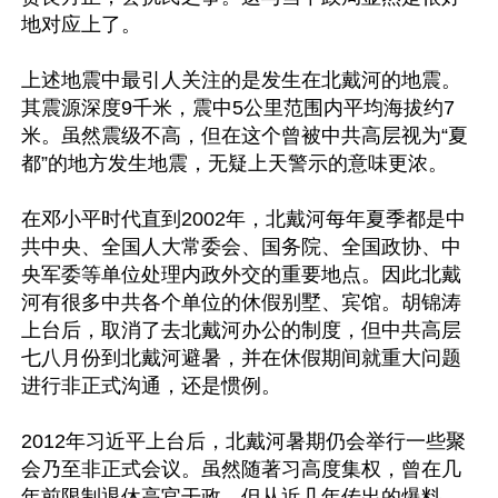
地对应上了。

上述地震中最引人关注的是发生在北戴河的地震。
其震源深度9千米，震中5公里范围内平均海拔约7
米。虽然震级不高，但在这个曾被中共高层视为“夏
都”的地方发生地震，无疑上天警示的意味更浓。

在邓小平时代直到2002年，北戴河每年夏季都是中
共中央、全国人大常委会、国务院、全国政协、中
央军委等单位处理内政外交的重要地点。因此北戴
河有很多中共各个单位的休假别墅、宾馆。胡锦涛
上台后，取消了去北戴河办公的制度，但中共高层
七八月份到北戴河避暑，并在休假期间就重大问题
进行非正式沟通，还是惯例。

2012年习近平上台后，北戴河暑期仍会举行一些聚
会乃至非正式会议。虽然随著习高度集权，曾在几
年前限制退休高官干政，但从近几年传出的爆料