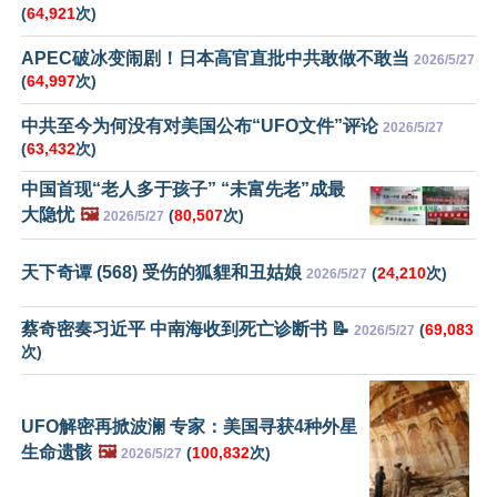
(
64,921
次)
APEC破冰变闹剧！日本高官直批中共敢做不敢当
2026/5/27
(
64,997
次)
中共至今为何没有对美国公布“UFO文件”评论
2026/5/27
(
63,432
次)
中国首现“老人多于孩子” “未富先老”成最
大隐忧
🖼️
(
80,507
次)
2026/5/27
天下奇谭 (568) 受伤的狐貍和丑姑娘
(
24,210
次)
2026/5/27
蔡奇密奏习近平 中南海收到死亡诊断书 📝
(
69,083
2026/5/27
次)
UFO解密再掀波澜 专家：美国寻获4种外星
生命遗骸
🖼️
(
100,832
次)
2026/5/27