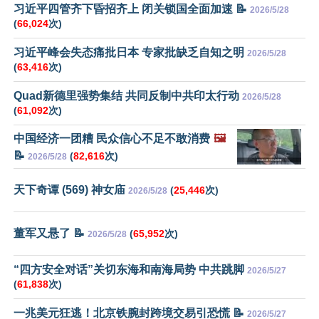
习近平四管齐下昏招齐上 闭关锁国全面加速 📝
2026/5/28
(
66,024
次)
习近平峰会失态痛批日本 专家批缺乏自知之明
2026/5/28
(
63,416
次)
Quad新德里强势集结 共同反制中共印太行动
2026/5/28
(
61,092
次)
中国经济一团糟 民众信心不足不敢消费
🖼️
📝
(
82,616
次)
2026/5/28
天下奇谭 (569) 神女庙
(
25,446
次)
2026/5/28
董军又悬了 📝
(
65,952
次)
2026/5/28
“四方安全对话”关切东海和南海局势 中共跳脚
2026/5/27
(
61,838
次)
一兆美元狂逃！北京铁腕封跨境交易引恐慌 📝
2026/5/27