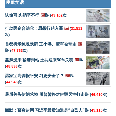
幽默笑话
认命可以 躺平不行
🖼️
📝
(
49,102
次)
打劫民企合法化！思想行贿入罪
🖼️
(
31,511
次)
首都机场惊魂戏码 王小洪、董军被带走
🖼️
📝
(
47,763
次)
赢麻没来 输麻到站 土共迎来50%关税
🖼️
📝
(
48,836
次)
温家宝高调报平安 习更安全了？
🖼️
📝
(
44,945
次)
最后关头伊朗求饶 川普暂停对伊毁灭性打击📝
(
46,410
次)
幽默：蔡奇封网 习近平最后知道是“自己人”📝
(
45,115
次)