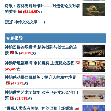
诗歌：森林男爵居维叶——对进化论反对者
的赞美
🖼️
(
531,925
次)
(更多神传文化文章......)
专题报导
神韵巴黎连场爆满 精英找到与创世主的连
接
🖼️
📝
(
49,619
次)
神韵斯坦福爆满 市长褒奖 主流观众盛赞
🖼️
(
45,427
次)
神韵感动墨西哥精英：提升人的精神境界
🖼️
(
47,279
次)
神韵世界艺术团凯旋 欧洲已开卖2027年门
票
🖼️
(
51,538
次)
“展现人类应有美德” 神韵巴黎十场爆满
🖼️