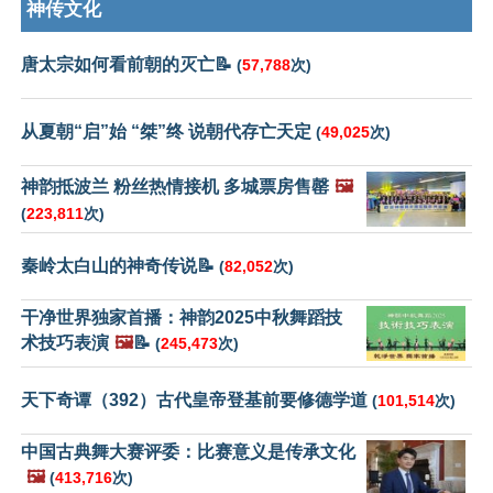
神传文化
唐太宗如何看前朝的灭亡📝
(
57,788
次)
从夏朝“启”始 “桀”终 说朝代存亡天定
(
49,025
次)
神韵抵波兰 粉丝热情接机 多城票房售罄
🖼️
(
223,811
次)
秦岭太白山的神奇传说📝
(
82,052
次)
干净世界独家首播：神韵2025中秋舞蹈技
术技巧表演
🖼️
📝
(
245,473
次)
天下奇谭（392）古代皇帝登基前要修德学道
(
101,514
次)
中国古典舞大赛评委：比赛意义是传承文化
🖼️
(
413,716
次)