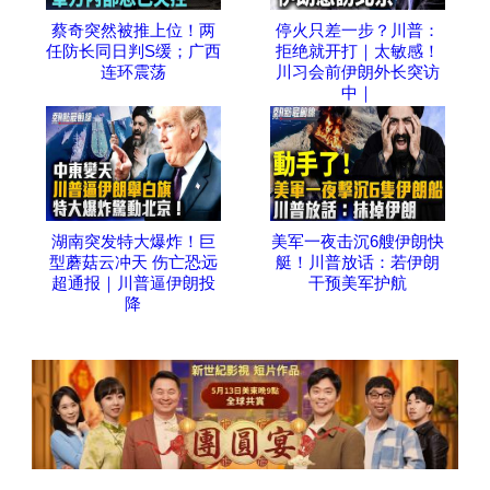
蔡奇突然被推上位！两
停火只差一步？川普：
任防长同日判S缓；广西
拒绝就开打｜太敏感！
连环震荡
川习会前伊朗外长突访
中｜
湖南突发特大爆炸！巨
美军一夜击沉6艘伊朗快
型蘑菇云冲天 伤亡恐远
艇！川普放话：若伊朗
超通报｜川普逼伊朗投
干预美军护航
降