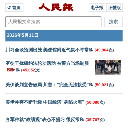
↺ 首页 
电子报
正體版
2026年5月11日
川习会谈预测出笼 美使馆附近气氛不寻常📝
(
49,964
次)
歹徒干扰纽约法轮功活动 被警方当场制服
🖼️▶️
📝
(
45,052
次)
美伊谈判宣告破局 川普：“完全无法接受”📝
(
50,921
次)
美伊冲突不断升级 中国经济“身陷火海”
(
50,080
次)
各军种就“政绩观”表态不提习 很反常📝
(
39,707
次)