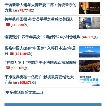
专访新唐人钢琴大赛评委主席：传统音乐的
力量
🖼️
(
79,774
次)
善举获得回报 外卖员举手之劳感动美国人
🖼️
(
110,855
次)
谁要毁掉“四千年美女”？鞠婧祎24小时惊魂📝
(
44,082
次)
富裕中国人抛弃“中国梦” 入籍日本连2年居
冠
🖼️
(
121,104
次)
“神韵万岁！”神韵之美令法国观众深深陶醉
🖼️
(
108,181
次)
干净世界突破一亿用户 影视教育云端七大
产品
🖼️
(
105,873
次)
(更多生活娱乐文章......)