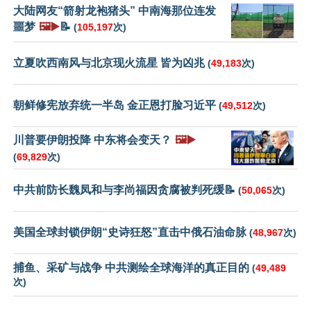
大陆网友“箭射龙袍猪头” 中南海那位连发
噩梦
🖼️▶️
📝
(
105,197
次)
立夏吹西南风与北京现火流星 皆为凶兆
(
49,183
次)
朝鲜修宪放弃统一半岛 金正恩打脸习近平
(
49,512
次)
川普要伊朗投降 中东将会变天？
🖼️▶️
(
69,829
次)
中共前防长魏凤和与李尚福因贪腐被判死缓📝
(
50,065
次)
美国全球封锁伊朗“史诗狂怒”直击中俄石油命脉
(
48,967
次)
捕鱼、采矿与战争 中共测绘全球海洋的真正目的
(
49,489
次)