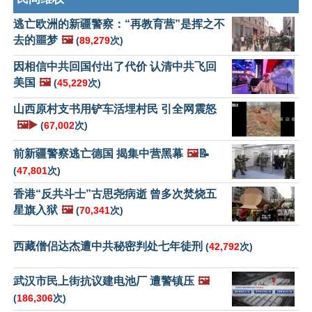
逃亡欧洲的新疆警察：“再教育营”是挥之不
去的噩梦
🖼️
(
89,279
次)
因相信中共回国付出了代价 认清中共飞回
美国
🖼️
(
45,229
次)
山西原村支书用铲车活埋村民 引全网震怒
🖼️▶️
(
67,002
次)
前新疆警察逃亡德国 揭集中营黑幕
🖼️
📝
(
47,801
次)
香港“反共斗士”古思尧病逝 曾多次焚烧五
星旗入狱
🖼️
(
70,341
次)
西藏僧侣达杰遭中共秘密判处七年徒刑
(
42,792
次)
武汉市民上街抗议建电池厂 遭警镇压
🖼️
(
186,306
次)