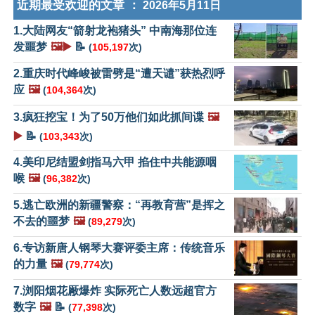
近期最受欢迎的文章 ：
2026年5月11日
1.大陆网友“箭射龙袍猪头” 中南海那位连
发噩梦
🖼️▶️
📝
(
105,197
次)
2.重庆时代峰峻被雷劈是“遭天谴”获热烈呼
应
🖼️
(
104,364
次)
3.疯狂挖宝！为了50万他们如此抓间谍
🖼️
▶️
📝
(
103,343
次)
4.美印尼结盟剑指马六甲 掐住中共能源咽
喉
🖼️
(
96,382
次)
5.逃亡欧洲的新疆警察：“再教育营”是挥之
不去的噩梦
🖼️
(
89,279
次)
6.专访新唐人钢琴大赛评委主席：传统音乐
的力量
🖼️
(
79,774
次)
7.浏阳烟花厰爆炸 实际死亡人数远超官方
数字
🖼️
📝
(
77,398
次)