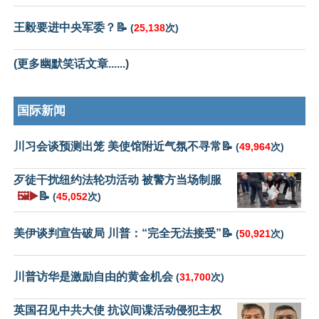
王毅要进中央军委？📝
(
25,138
次)
(更多幽默笑话文章......)
国际新闻
川习会谈预测出笼 美使馆附近气氛不寻常📝
(
49,964
次)
歹徒干扰纽约法轮功活动 被警方当场制服
🖼️▶️
📝
(
45,052
次)
美伊谈判宣告破局 川普：“完全无法接受”📝
(
50,921
次)
川普访华是激励自由的黄金机会
(
31,700
次)
英国召见中共大使 抗议间谍活动侵犯主权