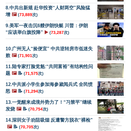
8.中共出新规 赴华投资“人财两空”风险猛
增
🖼️
(
73,889
次)
9.美军一夜击沉6艘伊朗快艇 川普：伊朗
“应该举白旗投降”
▶️
(
73,287
次)
10.广州无人“捡便宜” 中共逆转房市低迷失
败
🖼️
(
71,901
次)
11.陆专家打脸党魁:“共同富裕”有结构性问
题
🖼️
📝
(
71,575
次)
12.中共派小学生参加海参崴阅兵式 全民愤
怒
🖼️
📝
(
71,294
次)
13.一觉醒来成境外势力了！“习禁平”继续
发烧
🖼️
📝
(
70,754
次)
14.深圳女子劝阻吸烟 反遭警方脱衣“裸检”
🖼️
📝
(
70,705
次)