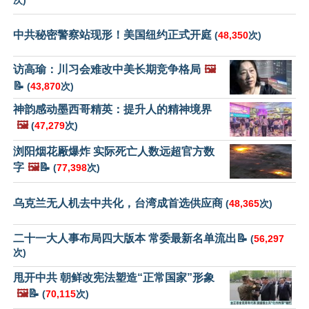
次)
中共秘密警察站现形！美国纽约正式开庭
(
48,350
次)
访高瑜：川习会难改中美长期竞争格局
🖼️
📝
(
43,870
次)
神韵感动墨西哥精英：提升人的精神境界
🖼️
(
47,279
次)
浏阳烟花厰爆炸 实际死亡人数远超官方数
字
🖼️
📝
(
77,398
次)
乌克兰无人机去中共化，台湾成首选供应商
(
48,365
次)
二十一大人事布局四大版本 常委最新名单流出📝
(
56,297
次)
甩开中共 朝鲜改宪法塑造“正常国家”形象
🖼️
📝
(
70,115
次)