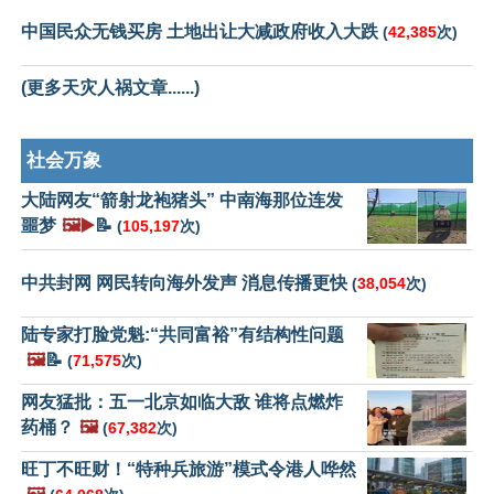
中国民众无钱买房 土地出让大减政府收入大跌
(
42,385
次)
(更多天灾人祸文章......)
社会万象
大陆网友“箭射龙袍猪头” 中南海那位连发
噩梦
🖼️▶️
📝
(
105,197
次)
中共封网 网民转向海外发声 消息传播更快
(
38,054
次)
陆专家打脸党魁:“共同富裕”有结构性问题
🖼️
📝
(
71,575
次)
网友猛批：五一北京如临大敌 谁将点燃炸
药桶？
🖼️
(
67,382
次)
旺丁不旺财！“特种兵旅游”模式令港人哗然