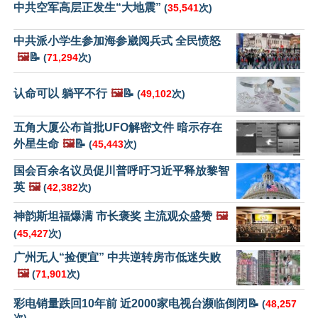
中共空军高层正发生“大地震”
(
35,541
次)
中共派小学生参加海参崴阅兵式 全民愤怒
🖼️
📝
(
71,294
次)
认命可以 躺平不行
🖼️
📝
(
49,102
次)
五角大厦公布首批UFO解密文件 暗示存在
外星生命
🖼️
📝
(
45,443
次)
国会百余名议员促川普呼吁习近平释放黎智
英
🖼️
(
42,382
次)
神韵斯坦福爆满 市长褒奖 主流观众盛赞
🖼️
(
45,427
次)
广州无人“捡便宜” 中共逆转房市低迷失败
🖼️
(
71,901
次)
彩电销量跌回10年前 近2000家电视台濒临倒闭📝
(
48,257