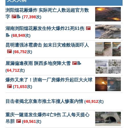
浏阳烟花厰爆炸 实际死亡人数远超官方数
字
🖼️
📝
(
77,398
次)
湖南浏阳烟花厰发生特大爆炸21死61伤
🖼️
📝
(
68,949
次)
昆明遭强冰雹袭击 如末日灾难般场面吓人
🖼️
(
66,752
次)
屋漏偏逢夜雨 陕西多地突降大雪
🖼️
📝
(
64,712
次)
爆炸又来了！济南一厂房爆炸升起巨大火球
🖼️
(
71,653
次)
目击者揭北京集市推土车撞人惨案内情
(
40,912
次)
重庆一隧道发生爆炸4亡9伤 工人每天提心
吊胆
🖼️
(
69,561
次)