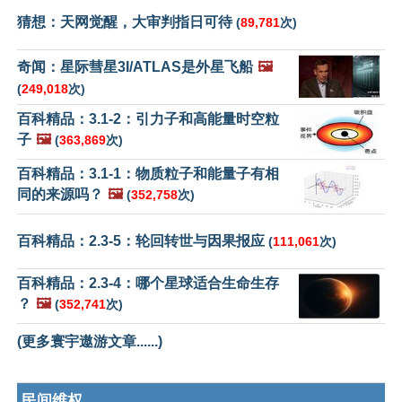
猜想：天网觉醒，大审判指日可待
(
89,781
次)
奇闻：星际彗星3I/ATLAS是外星飞船
🖼️
(
249,018
次)
百科精品：3.1-2：引力子和高能量时空粒
子
🖼️
(
363,869
次)
百科精品：3.1-1：物质粒子和能量子有相
同的来源吗？
🖼️
(
352,758
次)
百科精品：2.3-5：轮回转世与因果报应
(
111,061
次)
百科精品：2.3-4：哪个星球适合生命生存
？
🖼️
(
352,741
次)
(更多寰宇遨游文章......)
民间维权