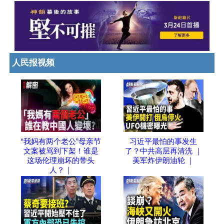
人民报视频
“我妈有两个老公”母亲节
习近平最怕的事发生
文案被骂到下架！谁是
了？中共高层再清洗 ｜
这场伦理崩坏的带头
美军炸伊朗油轮 ｜
人？｜