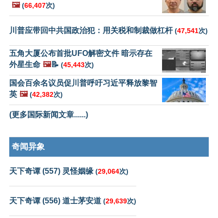
🖼️
(
66,407
次)
川普应带回中共国政治犯：用关税和制裁做杠杆
(
47,541
次)
五角大厦公布首批UFO解密文件 暗示存在
外星生命
🖼️
📝
(
45,443
次)
国会百余名议员促川普呼吁习近平释放黎智
英
🖼️
(
42,382
次)
(更多国际新闻文章......)
奇闻异象
天下奇谭 (557) 灵怪姻缘
(
29,064
次)
天下奇谭 (556) 道士茅安道
(
29,639
次)