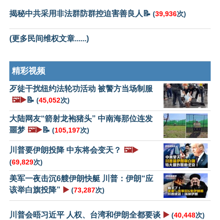
揭秘中共采用非法群防群控迫害善良人📝
(
39,936
次)
(更多民间维权文章......)
精彩视频
歹徒干扰纽约法轮功活动 被警方当场制服
🖼️▶️
📝
(
45,052
次)
大陆网友“箭射龙袍猪头” 中南海那位连发
噩梦
🖼️▶️
📝
(
105,197
次)
川普要伊朗投降 中东将会变天？
🖼️▶️
(
69,829
次)
美军一夜击沉6艘伊朗快艇 川普：伊朗“应
该举白旗投降”
▶️
(
73,287
次)
川普会晤习近平 人权、台湾和伊朗全都要谈
▶️
(
40,448
次)