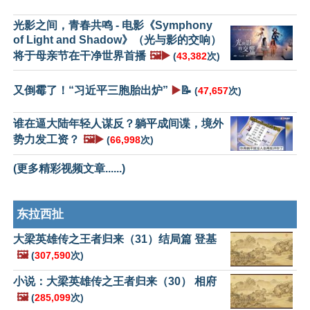
光影之间，青春共鸣 - 电影《Symphony
of Light and Shadow》（光与影的交响）
将于母亲节在干净世界首播
🖼️▶️
(
43,382
次)
又倒霉了！“习近平三胞胎出炉”
▶️
📝
(
47,657
次)
谁在逼大陆年轻人谋反？躺平成间谍，境外
势力发工资？
🖼️▶️
(
66,998
次)
(更多精彩视频文章......)
东拉西扯
大梁英雄传之王者归来（31）结局篇 登基
🖼️
(
307,590
次)
小说：大梁英雄传之王者归来（30） 相府
🖼️
(
285,099
次)