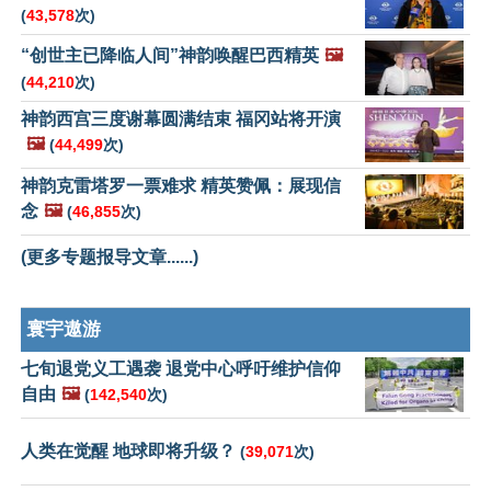
(
43,578
次)
“创世主已降临人间”神韵唤醒巴西精英
🖼️
(
44,210
次)
神韵西宫三度谢幕圆满结束 福冈站将开演
🖼️
(
44,499
次)
神韵克雷塔罗一票难求 精英赞佩：展现信
念
🖼️
(
46,855
次)
(更多专题报导文章......)
寰宇遨游
七旬退党义工遇袭 退党中心呼吁维护信仰
自由
🖼️
(
142,540
次)
人类在觉醒 地球即将升级？
(
39,071
次)