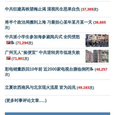
中共狂建高铁望梅止渴 漠视民生恶果自负
(
37,389
次)
将半个政治局搬到上海 习最担心某年某月某一天
(
36,665
次)
中共派小学生参加海参崴阅兵式 全民愤怒
🖼️
📝
(
71,294
次)
广州无人“捡便宜” 中共逆转房市低迷失败
🖼️
(
71,901
次)
彩电销量跌回10年前 近2000家电视台濒临倒闭📝
(
48,257
次)
立夏吹西南风与北京现火流星 皆为凶兆
(
49,183
次)
(更多时事评论文章......)