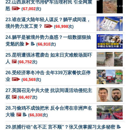
22.山西原村支书用铲车活埋村民 引全网震
怒
🖼️▶️
(
67,002
次)
23.谁在逼大陆年轻人谋反？躺平成间谍，
境外势力发工资？
🖼️▶️
(
66,998
次)
24.躺平是被境外势力蛊惑？一组数据狠抽
党魁的脸
▶️
📝
(
66,910
次)
25.昆明遭强冰雹袭击 如末日灾难般场面吓
人
🖼️
(
66,752
次)
26.受经济寒冬冲击 去年339万家餐饮店停
业
🖼️▶️
(
66,569
次)
27.英国召见中共大使 抗议间谍活动侵犯主
权
🖼️
(
66,407
次)
28.习偷鸡不成蚀把米 反令台湾在非洲声名
大噪
🖼️
📝
(
66,330
次)
29.抓捕行动“名不正 言不顺”？张又侠掌握习太多秘密 📝