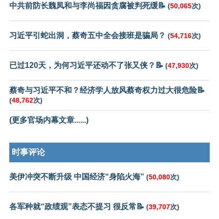
中共前防长魏凤和与李尚福因贪腐被判死缓📝
(
50,065
次)
习近平引蛇出洞，蔡奇五中全会接班是骗局？
(
54,716
次)
已过120天，为何习近平还动不了张又侠？📝
(
47,930
次)
蔡奇与习近平不和？经济学人放风蔡奇权力过大很危险📝
(
48,762
次)
(更多官场内幕文章......)
时事评论
美伊冲突不断升级 中国经济“身陷火海”
(
50,080
次)
各军种就“政绩观”表态不提习 很反常📝
(
39,707
次)