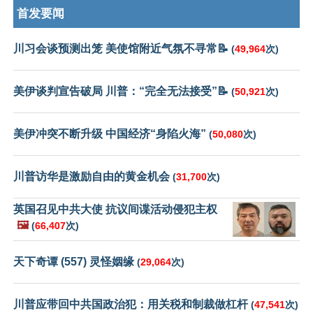
首发要闻
川习会谈预测出笼 美使馆附近气氛不寻常📝
(
49,964
次)
美伊谈判宣告破局 川普：“完全无法接受”📝
(
50,921
次)
美伊冲突不断升级 中国经济“身陷火海”
(
50,080
次)
川普访华是激励自由的黄金机会
(
31,700
次)
英国召见中共大使 抗议间谍活动侵犯主权
🖼️
(
66,407
次)
天下奇谭 (557) 灵怪姻缘
(
29,064
次)
川普应带回中共国政治犯：用关税和制裁做杠杆
(
47,541
次)