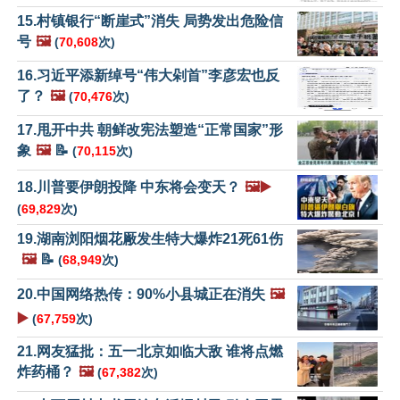
15.村镇银行“断崖式”消失 局势发出危险信
号
🖼️
(
70,608
次)
16.习近平添新绰号“伟大剁首”李彦宏也反
了？
🖼️
(
70,476
次)
17.甩开中共 朝鲜改宪法塑造“正常国家”形
象
🖼️
📝
(
70,115
次)
18.川普要伊朗投降 中东将会变天？
🖼️▶️
(
69,829
次)
19.湖南浏阳烟花厰发生特大爆炸21死61伤
🖼️
📝
(
68,949
次)
20.中国网络热传：90%小县城正在消失
🖼️
▶️
(
67,759
次)
21.网友猛批：五一北京如临大敌 谁将点燃
炸药桶？
🖼️
(
67,382
次)