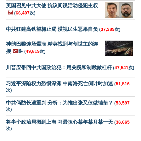
英国召见中共大使 抗议间谍活动侵犯主权
🖼️
(
66,407
次)
中共狂建高铁望梅止渴 漠视民生恶果自负
(
37,389
次)
神韵巴黎连场爆满 精英找到与创世主的连
接
🖼️
📝
(
49,619
次)
川普应带回中共国政治犯：用关税和制裁做杠杆
(
47,541
次)
习近平深陷权力恐惧深渊 中南海死亡倒计时加速
(
51,516
次)
中共俩防长遭重判 分析：为推出张又侠做铺垫？
(
53,597
次)
将半个政治局搬到上海 习最担心某年某月某一天
(
36,665
次)