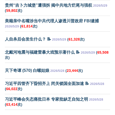
贵州“吉卜力城堡”遭强拆 揭中共地方烂尾与强权
2026/5/29
(
59,802
次)
美籍亲中名嘴涉当中共代理人渗透川普政府 FBI逮捕
(
61,814
次)
2026/5/29
人自杀后会发生什么？ 📝
(
61,328
次)
2026/5/29
北戴河地震与福建雷暴大戏预示著什么 📝
(
65,508
2026/5/29
次)
天下奇谭 (570) 白螺姑娘
(
23,444
次)
2026/5/28
习近平四管齐下昏招齐上 闭关锁国全面加速 📝
2026/5/28
(
66,022
次)
习近平峰会失态痛批日本 专家批缺乏自知之明
2026/5/28
(
63,414
次)