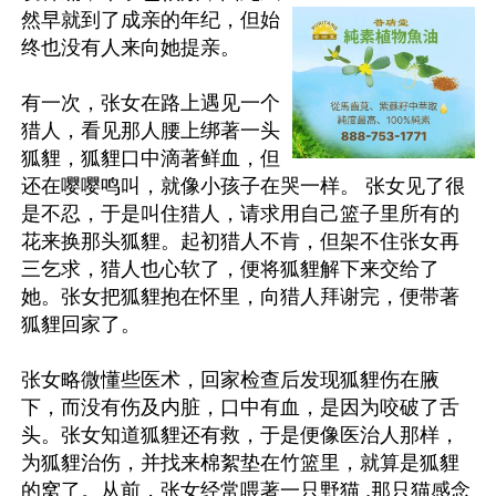
然早就到了成亲的年纪，但始
终也没有人来向她提亲。

有一次，张女在路上遇见一个
猎人，看见那人腰上绑著一头
狐貍，狐貍口中滴著鲜血，但
还在嘤嘤鸣叫，就像小孩子在哭一样。 张女见了很
是不忍，于是叫住猎人，请求用自己篮子里所有的
花来换那头狐貍。起初猎人不肯，但架不住张女再
三乞求，猎人也心软了，便将狐貍解下来交给了
她。张女把狐貍抱在怀里，向猎人拜谢完，便带著
狐貍回家了。

张女略微懂些医术，回家检查后发现狐貍伤在腋
下，而没有伤及内脏，口中有血，是因为咬破了舌
头。张女知道狐貍还有救，于是便像医治人那样，
为狐貍治伤，并找来棉絮垫在竹篮里，就算是狐貍
的窝了。从前，张女经常喂著一只野猫 ,那只猫感念