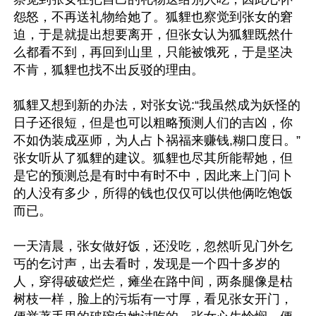
怨怒，不再送礼物给她了。狐貍也察觉到张女的窘
迫，于是就提出想要离开，但张女认为狐貍既然什
么都看不到，再回到山里，只能被饿死，于是坚决
不肯，狐貍也找不出反驳的理由。

狐貍又想到新的办法，对张女说:“我虽然成为妖怪的
日子还很短，但是也可以粗略预测人们的吉凶，你
不如伪装成巫师，为人占卜祸福来赚钱,糊口度日。”
张女听从了狐貍的建议。狐貍也尽其所能帮她，但
是它的预测总是有时中有时不中，因此来上门问卜
的人没有多少，所得的钱也仅仅可以供他俩吃饱饭
而已。

一天清晨，张女做好饭，还没吃，忽然听见门外乞
丐的乞讨声，出去看时，发现是一个四十多岁的
人，穿得破破烂烂，瘫坐在路中间，两条腿像是枯
树枝一样，脸上的污垢有一寸厚，看见张女开门，