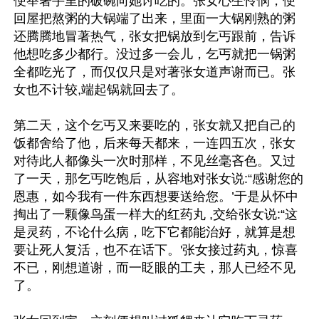
便举著手里的破碗向她讨吃的。张女心生怜悯，便
回屋把熬粥的大锅端了出来，里面一大锅刚熟的粥
还腾腾地冒著热气，张女把锅放到乞丐跟前，告诉
他想吃多少都行。没过多一会儿，乞丐就把一锅粥
全都吃光了，而仅仅只是对著张女道声谢而已。张
女也不计较,端起锅就回去了。

第二天，这个乞丐又来要吃的，张女就又把自己的
饭都舍给了他，后来每天都来，一连四五次，张女
对待此人都像头一次时那样，不见丝毫吝色。又过
了一天，那乞丐吃饱后，从容地对张女说:“感谢您的
恩惠，如今我有一件东西想要送给您。’于是从怀中
掏出了一颗像鸟蛋一样大的红药丸 ,交给张女说:“这
是灵药，不论什么病，吃下它都能治好，就算是想
要让死人复活，也不在话下。'张女接过药丸，惊喜
不已，刚想道谢，而一眨眼的工夫，那人已经不见
了。
