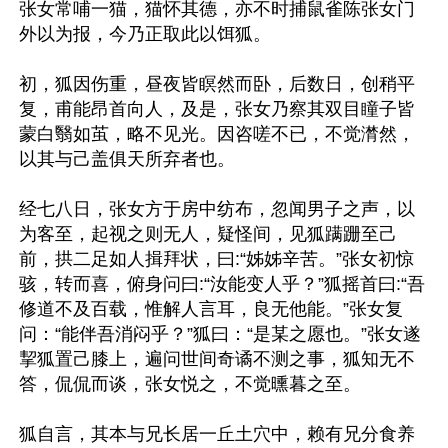
张女常哺一猫，猫怀其德，亦不时捕鼠雀陈张女门
外以为报，今乃正取此以饵狐。

初，狐因伤重，昼夜皆瞑然而卧，后数日，创稍平
复，甫能昂首向人，及是，张女乃察其双目瞳子皆
蒙白翳如茧，略不见光。因咨嗟不已，不觉潸然，
以其与己盖俱天所弃者也。

经七八日，张女方于房中纺布，忽闻男子之声，以
为客至，起视之则无人，疑怪间，见狐蹒跚至己
前，拱二足如人揖拜状，曰:“姊姊辛苦。”张女初惊
骇，转而喜，俯身问曰:“汝能变人乎？”狐摇首曰:“吾
修道不及百载，惟解人言耳，良无他能。”张女复
问：“能伴吾消闷乎？”狐曰：“是某之愿也。”张女遂
挈狐置己膝上，遍问世间奇谲不测之事，狐知无不
答，侃侃而谈，张女悦之，不觉曛暮之至。

狐自言，其本与兄长居一丘土穴中，赖有兄分食养