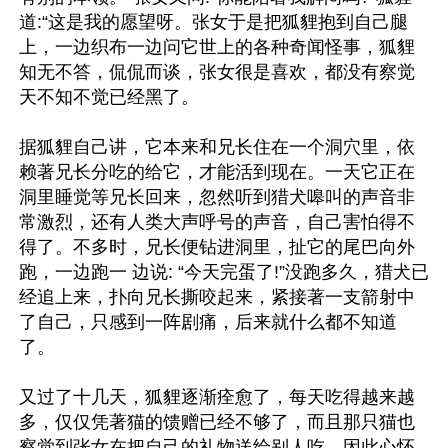
道:“这是我的愿望呀。张女于是把狐貍抱到自己腿
上，一边织布一边问它世上的各种奇闻怪事，狐貍
知无不答，侃侃而谈，张女很是喜欢，都没有察觉
天不知不觉已经黑了。

据狐貍自己讲，它本来和兄长住在一个洞穴里，依
赖著兄长分吃的给它，才能活到现在。一天它正在
洞里睡觉等兄长回来，忽然听到猎犬嗥叫的声音非
常激烈，还有人类大声呼号的声音，自己害怕得不
得了。不多时，兄长便钻进洞里，扯它的尾巴向外
跑，一边跑一 边说: “今天完蛋了!”没跑多久，猎犬已
经追上来，扑向兄长撕咬起来，紧接著一支箭射中
了自己，只感到一阵剧痛，后来就什么都不知道
了。

又过了十几天，狐貍逐渐痊愈了，每天吃得越来越
多，仅仅凭著猫的馈赠已经不够了，而且那只猫也
察觉到张女在把自己的礼物送给别人吃，因此心怀