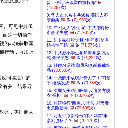
不愿意搬到中
普：伊朗“应该举白旗投降”
▶️
(
73,287
次)
9. 华人市长被中共渗透 美国人不
寒而栗
🖼️
📝 (
71,986
次)
范围。可见中共虽
10. 广州无人“捡便宜” 中共逆转房
市低迷失败
🖼️
(
71,901
次)
。而这一切操作
11. 陆专家打脸党魁:“共同富裕”有
视为非法获取国
结构性问题
🖼️
📝 (
71,575
次)
捕行动，再加上
12. 中共派小学生参加海参崴阅兵
式 全民愤怒
🖼️
📝 (
71,294
次)
13. 触碰习逆鳞 魏凤和李尚福成祭
品 (
70,869
次)
《反间谍法》的
14. 一觉醒来成境外势力了！“习禁
平”继续发烧
🖼️
📝 (
70,754
次)
全有关，结果导
15. 深圳女子劝阻吸烟 反遭警方脱
衣“裸检”
🖼️
📝 (
70,705
次)
16. 村镇银行“断崖式”消失 局势发
出危险信号
🖼️
(
70,608
次)
对此，美国商人
17. 习近平添新绰号“伟大剁首”李
彦宏也反了？
🖼️
(
70,476
次)