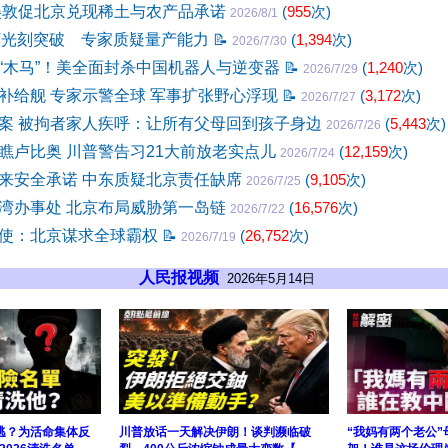
美敦促北京兑现稀土与农产品承诺
(
955
次)
2026/8/1
V光刻突破 专家质疑量产能力
📝
(
1,394
次)
2026/7/30
“木马”！美全面封杀中国机器人与逆变器
📝
(
1,240
次)
2026/7/29
补给舰 专家示警全球 军事扩张野心浮现
📝
(
3,172
次)
2026/7/27
案 被拘者家人疾呼：让所有父母回到孩子身边
(
5,443
次)
2026/7/26
瞧卢比奥 川普警告习21大前放老实点儿
(
12,159
次)
2026/7/24
来安全承诺 中东质疑北京责任缺席
(
9,105
次)
2026/7/25
湾办事处 北京布局威胁第一岛链
(
16,576
次)
2026/7/22
使：北京谋求全球霸权
📝
(
26,752
次)
2026/7/19
人民报视频
2026年5月14日
逃？为活命集体反
川普放话一天解决伊朗！谈判濒临破
“我妈有两个老公