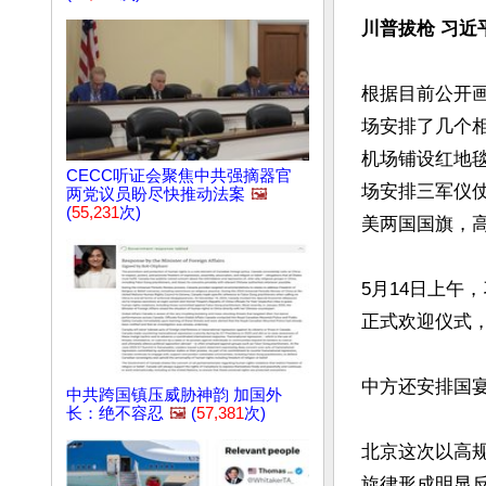
川普拔枪 习近
根据目前公开
场安排了几个
机场铺设红地
CECC听证会聚焦中共强摘器官
场安排三军仪仗
两党议员盼尽快推动法案
🖼️
(
55,231
次)
美两国国旗，高
5月14日上午
正式欢迎仪式，
中方还安排国
中共跨国镇压威胁神韵 加国外
长：绝不容忍
🖼️
(
57,381
次)
北京这次以高规
旋律形成明显反