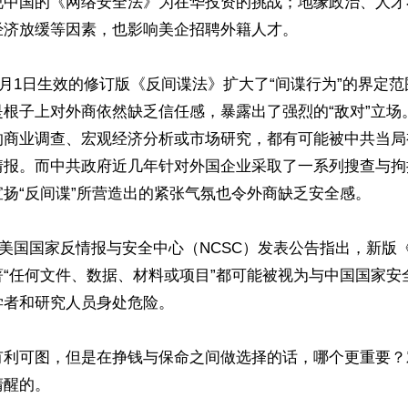
视中国的《网络安全法》为在华投资的挑战；地缘政治、人才
济放缓等因素，也影响美企招聘外籍人才。

年7月1日生效的修订版《反间谍法》扩大了“间谍行为”的界定
是根子上对外商依然缺乏信任感，暴露出了强烈的“敌对”立场
的商业调查、宏观经济分析或市场研究，都有可能被中共当局
情报。而中共政府近几年针对外国企业采取了一系列搜查与拘
扬“反间谍”所营造出的紧张气氛也令外商缺乏安全感。

日，美国国家反情报与安全中心（NCSC）发表公告指出，新版
著“任何文件、数据、材料或项目”都可能被视为与中国国家安
者和研究人员身处危险。

有利可图，但是在挣钱与保命之间做选择的话，哪个更重要？
醒的。
