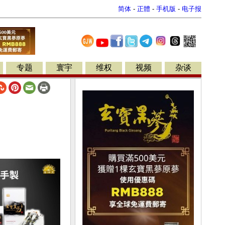
简体
-
正體
-
手机版
-
电子报
专题
寰宇
维权
视频
杂谈