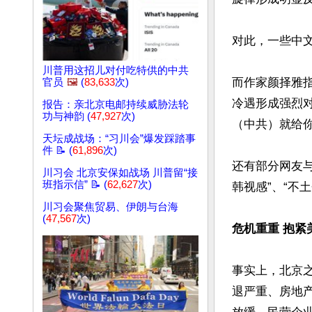
对此，一些中文
川普用这招儿对付吃特供的中共
而作家颜择雅
官员
🖼️
(
83,633
次)
冷遇形成强烈对
报告：亲北京电邮持续威胁法轮
功与神韵 (
47,927
次)
（中共）就给你
天坛成战场：“习川会”爆发踩踏事
件 📝 (
61,896
次)
还有部分网友与
川习会 北京安保如战场 川普留“接
班指示信” 📝 (
62,627
次)
韩视感”、“不土
川习会聚焦贸易、伊朗与台海
(
47,567
次)
危机重重 抱紧
事实上，北京
退严重、房地