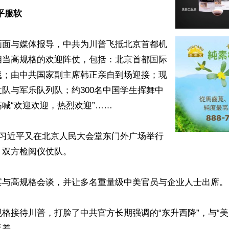
平服软
画面与媒体报导，中共为川普飞抵北京首都机
相当高规格的欢迎阵仗，包括：北京首都国际
毯；由中共国家副主席韩正亲自到场迎接；现
队与军乐队列队；约300名中国学生挥舞中
喊“欢迎欢迎，热烈欢迎”……

，习近平又在北京人民大会堂东门外广场举行
双方检阅仪仗队。

宴与高规格会谈，并让多名重量级中美官员与企业人士出席。

格接待川普，打脸了中共官方长期强调的“东升西降”，与“美
差。
