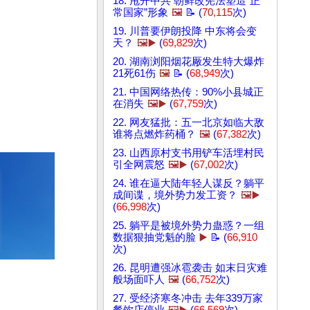
18. 甩开中共 朝鲜改宪法塑造“正
常国家”形象
🖼️
📝 (
70,115
次)
19. 川普要伊朗投降 中东将会变
天？
🖼️▶️
(
69,829
次)
20. 湖南浏阳烟花厰发生特大爆炸
21死61伤
🖼️
📝 (
68,949
次)
21. 中国网络热传：90%小县城正
在消失
🖼️▶️
(
67,759
次)
22. 网友猛批：五一北京如临大敌
谁将点燃炸药桶？
🖼️
(
67,382
次)
23. 山西原村支书用铲车活埋村民
引全网震怒
🖼️▶️
(
67,002
次)
24. 谁在逼大陆年轻人谋反？躺平
成间谍，境外势力发工资？
🖼️▶️
(
66,998
次)
25. 躺平是被境外势力蛊惑？一组
数据狠抽党魁的脸
▶️
📝 (
66,910
次)
26. 昆明遭强冰雹袭击 如末日灾难
般场面吓人
🖼️
(
66,752
次)
27. 受经济寒冬冲击 去年339万家