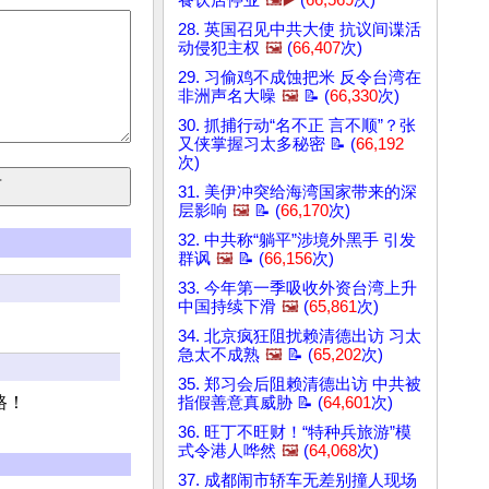
餐饮店停业
🖼️▶️
(
66,569
次)
28. 英国召见中共大使 抗议间谍活
动侵犯主权
🖼️
(
66,407
次)
29. 习偷鸡不成蚀把米 反令台湾在
非洲声名大噪
🖼️
📝 (
66,330
次)
30. 抓捕行动“名不正 言不顺”？张
又侠掌握习太多秘密 📝 (
66,192
次)
31. 美伊冲突给海湾国家带来的深
层影响
🖼️
📝 (
66,170
次)
32. 中共称“躺平”涉境外黑手 引发
群讽
🖼️
📝 (
66,156
次)
33. 今年第一季吸收外资台湾上升
中国持续下滑
🖼️
(
65,861
次)
34. 北京疯狂阻扰赖清德出访 习太
急太不成熟
🖼️
📝 (
65,202
次)
35. 郑习会后阻赖清德出访 中共被
路！
指假善意真威胁 📝 (
64,601
次)
36. 旺丁不旺财！“特种兵旅游”模
式令港人哗然
🖼️
(
64,068
次)
37. 成都闹市轿车无差别撞人现场