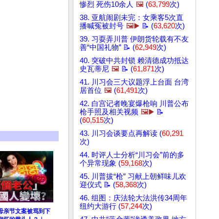
惨烈 死伤10余人
🖼️
(
63,799
次)
38. 亚航闹剧未完：女乘客5次直
播喊冤被封号
🖼️▶️
📝 (
63,620
次)
39. 习耍弄川普 伊朗货轮载有不友
善“中国礼物” 📝 (
62,949
次)
40. 突破中共封锁 赖清德成功抵达
史瓦蒂尼
🖼️
📝 (
61,871
次)
41. 川习会三大议题浮上台面 台湾
居首位
🖼️
(
61,491
次)
42. 白宫记者晚宴爆枪响 川普公布
枪手照及相关视频
🖼️▶️
📝
(
60,515
次)
43. 川习会谈要点再解读 (
60,291
次)
44. 时评人士分析“川习会”前的多
个异常现象 (
59,168
次)
45. 川普拔“枪” 习献上朝鲜味儿欢
迎仪式 📝 (
58,368
次)
46. 组图：庆法轮大法洪传34周年
纽约大游行 (
57,244
次)
”母亲节文案被骂到下