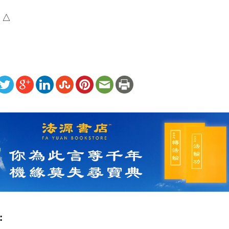
）△
ww.renminbao.com/rmb/articles/2026/5/14/95206.html
: