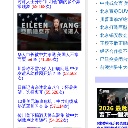
时评人士分析“川习会”前的多个异
中共或食言 
常现象 (
59,168
次)
北京宣称DU
川普重拳堵绝
北京打造巨型
北京锡安教会
王毅不敢正眼
经济合作换不
华人市长被中共渗透 美国人不寒
巴纽突关闭台
而栗
🖼️
📝 (
71,986
次)
前澳洲驻中大
川普称不需习介入伊朗问题 中伊
友谊从幼稚园开始？ 📝 (
53,562
次)
日裔记者亲述北京八年：怀著失
望，选择离开 (
55,528
次)
10兆美元海底危机：中共电缆威
胁笼罩川习会 📝 (
57,114
次)
传川普下榻酒店警车聚集 被中共
制裁卢比奥随行 (
54,092
次)
6常委和张升民也难