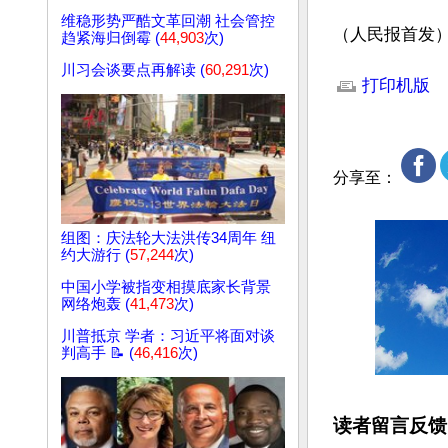
维稳形势严酷文革回潮 社会管控
（人民报首发
趋紧海归倒霉 (
44,903
次)
文章网址: http://w
川习会谈要点再解读 (
60,291
次)
打印机版
分享至：
组图：庆法轮大法洪传34周年 纽
约大游行 (
57,244
次)
中国小学被指变相摸底家长背景
网络炮轰 (
41,473
次)
川普抵京 学者：习近平将面对谈
判高手 📝 (
46,416
次)
读者留言反馈