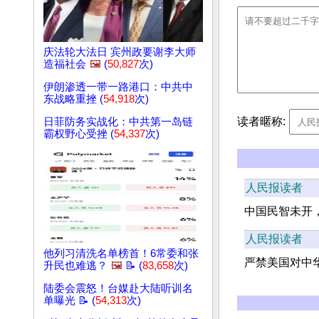
庆法轮大法日 宾州政要谢李大师
造福社会
🖼️
(
50,827
次)
伊朗渗透一带一路港口：中共中
东战略重挫 (
54,918
次)
读者暱称:
日菲防务实战化：中共第一岛链
霸权野心受挫 (
54,337
次)
人民报读者
中国民智未开
人民报读者
他列习清洗名单榜首！6常委和张
严禁美国对中
升民也难逃？
🖼️
📝 (
83,658
次)
陆委会震怒！台媒赴大陆听训名
单曝光 📝 (
54,313
次)