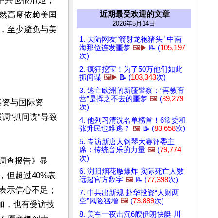
中共也很清楚，
近期最受欢迎的文章
然高度依赖美国
2026年5月14日
，至少避免与美
1. 大陆网友“箭射龙袍猪头” 中南
海那位连发噩梦
🖼️▶️
📝 (
105,197
次)
2. 疯狂挖宝！为了50万他们如此
抓间谍
🖼️▶️
📝 (
103,343
次)
3. 逃亡欧洲的新疆警察：“再教育
营”是挥之不去的噩梦
🖼️
(
89,279
美资与国际资
次)
调“抓间谍”导致
4. 他列习清洗名单榜首！6常委和
张升民也难逃？
🖼️
📝 (
83,658
次)
5. 专访新唐人钢琴大赛评委主
席：传统音乐的力量
🖼️
(
79,774
次)
境调查报告》显
6. 浏阳烟花厰爆炸 实际死亡人数
，但超过40%表
远超官方数字
🖼️
📝 (
77,398
次)
诺表示信心不足；
7. 中共出新规 赴华投资“人财两
空”风险猛增
🖼️
(
73,889
次)
加，也有受访技
8. 美军一夜击沉6艘伊朗快艇 川