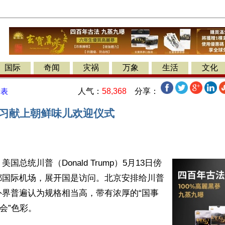
国际
奇闻
灾祸
万象
生活
文化
人气：
58,368
分享：
发表
 习献上朝鲜味儿欢迎仪式
国总统川普（Donald Trump）5月13日傍
都国际机场，展开国是访问。北京安排给川普
外界普遍认为规格相当高，带有浓厚的“国事
会”色彩。
