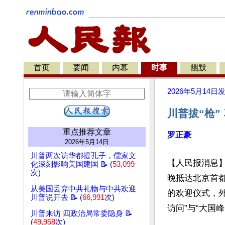
首页
要闻
内幕
时事
幽默
2026年5月14日
川普拔“枪”
重点推荐文章
罗正豪
2026年5月14日
川普两次访华都提孔子，儒家文
【人民报消息】美
化深刻影响美国建国 📝 (
53,099
次)
晚抵达北京首
从美国丢弃中共礼物与中共欢迎
的欢迎仪式，
川普说开去 📝 (
66,991
次)
访问”与“大国峰
川普来访 四政治局常委隐身 📝
(
49,958
次)