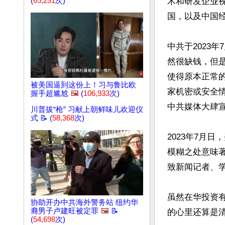
(
65,231
次)
术和研发企业
国，以及中国经
中共于2023
然很缺钱，但
使得原本正常
被美国逼到这份上！习与鲁比欧
家机密或安全
握手超尴尬
🖼️
(
106,933
次)
中共媒体大肆宣
川普拔“枪” 习献上朝鲜味儿欢迎仪
式 📝 (
58,368
次)
2023年7月
模糊之处意味
致新闻记者、学
虽然在华投资
协助开办中共海外警务站 纽约华
裔男子卢建旺被定罪
🖼️
📝
的心里还算是清
(
54,698
次)