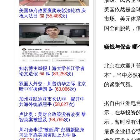
放缓、民营企
美国依然是全
美国华府政要褒奖表彰法轮功 庆
祝大法日
🖼️
(
55,486
次)
市场、美元体
国全面脱钩，借
赚钱与保命 哪
北京在欢迎川
知名博主举报上海大学长江学者
论文造假
🖼️
📝 (
83,253
次)
本”，当中必然
双面人外交：川普访华之际 北京
的紧张气氛。

暗中军援伊朗 📝 (
63,066
次)
加州亚凯迪亚市长认罪 揭开中
据自由亚洲电台
共海外统战黑手 (
58,627
次)
示，在华投资的
卢比奥：美对台政策没有改变 黎
智英案被提及 (
59,765
次)
示，暂时没有
川习会李强“被低调” 彭丽媛隐身
最多企业担心
习近平靠美国资助上大学 📝