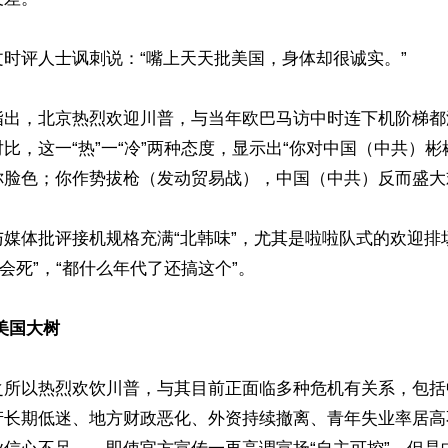
时评人士讽刺说：“嘴上天天批美国，身体却很诚实。”

指出，北京热烈欢迎川普，与当年欧巴马访中时连下机阶梯都
比，这一“热”一“冷”两种态度，显示出“你对中国（中共）
脸色；你作势拔枪（发动贸易战），中国（中共）反而盛大欢
媒体批评接机规格充满“北韩味”，尤其是啦啦队式的欢迎排
会死”，“都什么年代了还搞这个”。

美国大树
之所以热烈欢饮川普，与其目前正面临多种危机有关系，包括
产长期低迷、地方财政恶化、外资持续撤离、青年失业率居高