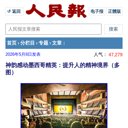
↺ 返回 
电子报
正體版
首页
分栏目
专题
文章
›
›
›
：
2026年5月8日
发表
人气：
47,279
神韵感动墨西哥精英：提升人的精神境界（多
图）