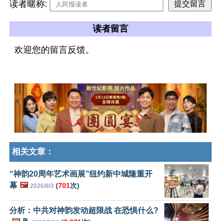
读者暱称:
读者留言
欢迎您的留言反馈。
相关文章：
“神韵20周年艺术画展”纽约新中城隆重开
幕
🖼️
(
701
次)
2026/8/3
分析：中共对神韵发动超限战 在恐惧什么?