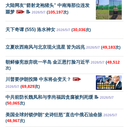
大陆网友“箭射龙袍猪头” 中南海那位连发
噩梦
🖼️▶️
📝
(
105,197
次)
2026/5/7
天下奇谭 (555) 洛水神女
(
30,036
次)
2026/5/7
立夏吹西南风与北京现火流星 皆为凶兆
(
49,183
次)
2026/5/7
朝鲜修宪放弃统一半岛 金正恩打脸习近平
(
49,512
2026/5/7
次)
川普要伊朗投降 中东将会变天？
🖼️▶️
(
69,829
次)
2026/5/7
中共前防长魏凤和与李尚福因贪腐被判死缓 📝
2026/5/7
(
50,065
次)
美国全球封锁伊朗“史诗狂怒”直击中俄石油命脉
2026/5/7
(
48,967
次)