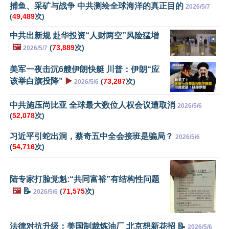
捕鱼、采矿与战争 中共测绘全球海洋的真正目的
2026/5/7
(
49,489
次)
中共出新规 赴华投资“人财两空”风险猛增
🖼️
(
73,889
次)
2026/5/7
美军一夜击沉6艘伊朗快艇 川普：伊朗“应
该举白旗投降”
▶️
(
73,287
次)
2026/5/6
中共施压尚比亚 全球最大数位人权会议遭取消
2026/5/6
(
52,078
次)
习近平引蛇出洞，蔡奇五中全会接班是骗局？
2026/5/6
(
54,716
次)
陆专家打脸党魁:“共同富裕”有结构性问题
🖼️
📝
(
71,575
次)
2026/5/6
法律对抗升级：美国制裁炼油厂 北京想新花招 📝
2026/5/6