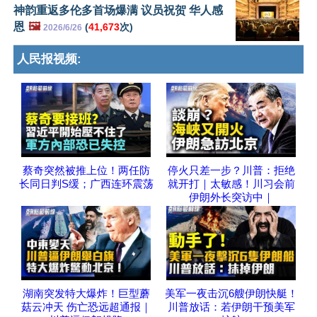
神韵重返多伦多首场爆满 议员祝贺 华人感
恩
🖼️
(
41,673
次)
2026/6/26
人民报视频:
蔡奇突然被推上位！两任防
停火只差一步？川普：拒绝
长同日判S缓；广西连环震荡
就开打｜太敏感！川习会前
伊朗外长突访中｜
湖南突发特大爆炸！巨型蘑
美军一夜击沉6艘伊朗快艇！
菇云冲天 伤亡恐远超通报｜
川普放话：若伊朗干预美军