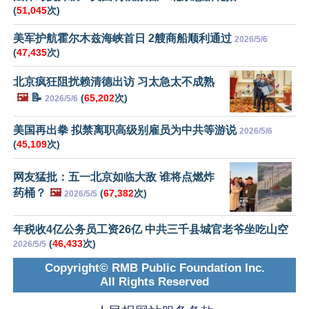
(
51,045
次)
美军护航霍尔木兹海峡首日 2艘商船顺利通过
2026/5/6
(
47,435
次)
北京疯狂阻扰赖清德出访 习太急太不成熟
🖼️
📝
(
65,202
次)
2026/5/6
美国再出拳 拟禁离职高级别雇员为中共等游说
2026/5/6
(
45,109
次)
网友猛批：五一北京如临大敌 谁将点燃炸
药桶？
🖼️
(
67,382
次)
2026/5/5
年税收4亿公务员工资26亿 中共三千县城官老爷坐吃山空
(
46,433
次)
2026/5/5
Copyright© RMB Public Foundation Inc.
All Rights Reserved