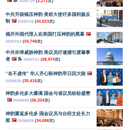
🖼️
📝
(
2,271
次)
2026/7/29
中共升级镇压神韵 美前大使吁多国积极反
制
🖼️
(
34,623
次)
2026/7/16
揭开外国代理人在美国打压神韵的黑幕
🖼️
(
34,748
次)
2026/7/14
中共诈弹威胁神韵 美议员吁逮捕引渡肇事
者
🖼️
📝
(
38,974
次)
2026/7/11
“名不虚传” 华人齐心盼神韵早日回大陆
🖼️
(
35,416
次)
2026/6/30
神韵多伦多大爆满 国会与省议员纷纷盛赞
🖼️
(
36,334
次)
2026/6/29
神韵重返多伦多 国会议员与台经文处长力
挺
🖼️
(
34,686
次)
2026/6/28