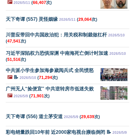
🖼️
(
66,407
次)
2026/5/11
天下奇谭 (557) 灵怪姻缘
(
29,064
次)
2026/5/11
川普应带回中共国政治犯：用关税和制裁做杠杆
2026/5/10
(
47,541
次)
习近平深陷权力恐惧深渊 中南海死亡倒计时加速
2026/5/10
(
51,516
次)
中共派小学生参加海参崴阅兵式 全民愤怒
🖼️
📝
(
71,294
次)
2026/5/10
广州无人“捡便宜” 中共逆转房市低迷失败
🖼️
(
71,901
次)
2026/5/9
天下奇谭 (556) 道士茅安道
(
29,639
次)
2026/5/9
彩电销量跌回10年前 近2000家电视台濒临倒闭 📝
2026/5/9