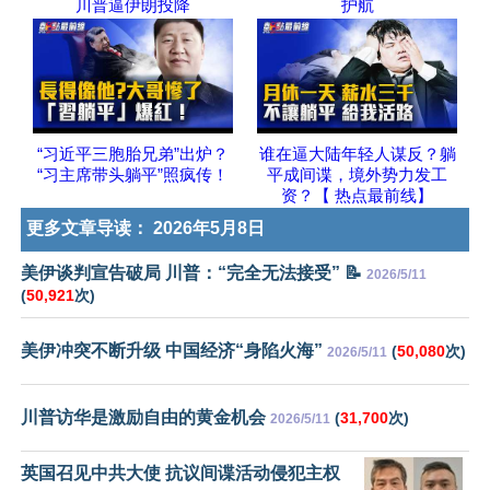
川普逼伊朗投降
护航
“习近平三胞胎兄弟”出炉？
谁在逼大陆年轻人谋反？躺
“习主席带头躺平”照疯传！
平成间谍，境外势力发工
资？【 热点最前线】
更多文章导读：
2026年5月8日
美伊谈判宣告破局 川普：“完全无法接受” 📝
2026/5/11
(
50,921
次)
美伊冲突不断升级 中国经济“身陷火海”
(
50,080
次)
2026/5/11
川普访华是激励自由的黄金机会
(
31,700
次)
2026/5/11
英国召见中共大使 抗议间谍活动侵犯主权