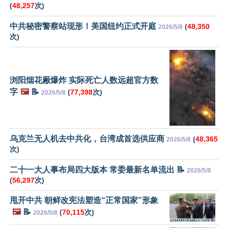
(
48,257
次)
中共秘密警察站现形！美国纽约正式开庭
(
48,350
2026/5/8
次)
浏阳烟花厰爆炸 实际死亡人数远超官方数
字
🖼️
📝
(
77,398
次)
2026/5/8
乌克兰无人机去中共化，台湾成首选供应商
(
48,365
2026/5/8
次)
二十一大人事布局四大版本 常委最新名单流出 📝
2026/5/8
(
56,297
次)
甩开中共 朝鲜改宪法塑造“正常国家”形象
🖼️
📝
(
70,115
次)
2026/5/8