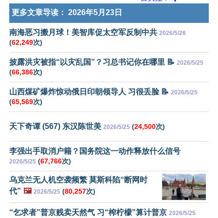
更多文章导读：
2026年5月23日
南海恶习搬月球！美智库促太空军反制中共
2026/5/26
(
62,249
次)
披露洪灾被指“以灾乱国”？习总书记你在哪里 📝
2026/5/25
(
66,386
次)
山西煤矿爆炸惊动俄日印朝领导人 习很丢脸 📝
2026/5/25
(
65,569
次)
天下奇谭 (567) 东汉陈世美
(
24,500
次)
2026/5/25
李强出手取消户籍？国务院这一动作释放什么信号
(
67,766
次)
2026/5/25
乌克兰无人机空袭频繁 莫斯科陷“断网时
代”
🖼️
(
80,257
次)
2026/5/25
“乞求者”普京贱卖天然气 习“榨柠檬”算计普京
2026/5/25