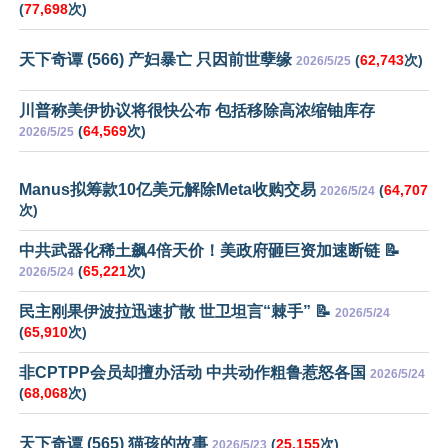
(
77,698
次)
天下奇谭 (566) 产妇暴亡 只因前世孽缘
(
62,743
次)
2026/5/25
川普称美伊协议将很快公布 包括移除高浓缩铀库存
(
64,569
次)
2026/5/25
Manus拟筹款10亿美元解除Meta收购交易
(
64,707
2026/5/24
次)
中共武器化稀土飙4倍天价！美政府砸巨资加速断链 📝
(
65,221
次)
2026/5/24
民主刚果伊波拉迅速扩散 世卫坦言“棘手” 📝
2026/5/24
(
65,910
次)
非CPTPP会员却擅办活动 中共动作粗鲁惹怒各国
2026/5/24
(
68,068
次)
天下奇谭 (565) 猫孩的故事
(
25,155
次)
2026/5/23