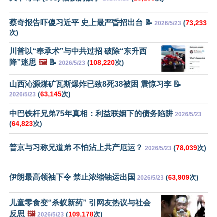
蔡奇报告吓傻习近平 史上最严昏招出台 📝
(
73,233
2026/5/23
次)
川普以“奉承术”与中共过招 破除“东升西
降”迷思
🖼️
📝
(
108,220
次)
2026/5/23
山西沁源煤矿瓦斯爆炸已致8死38被困 震惊习李 📝
(
63,145
次)
2026/5/23
中巴铁杆兄弟75年真相：利益联姻下的债务陷阱
2026/5/23
(
64,823
次)
普京与习称兄道弟 不怕沾上共产厄运？
(
78,039
次)
2026/5/23
伊朗最高领袖下令 禁止浓缩铀运出国
(
63,909
次)
2026/5/23
儿童零食变“杀蚁新药” 引网友热议与社会
反思
🖼️
(
109,178
次)
2026/5/23