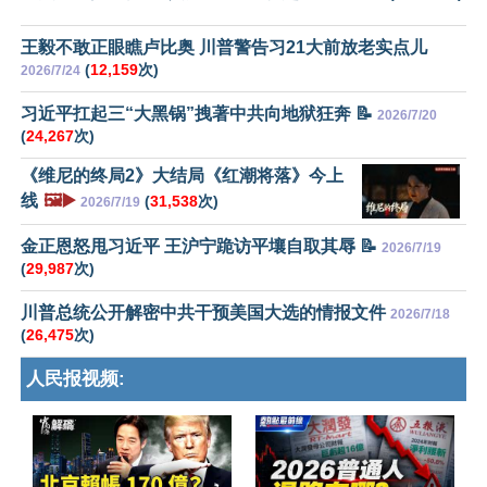
王毅不敢正眼瞧卢比奥 川普警告习21大前放老实点儿
(
12,159
次)
2026/7/24
习近平扛起三“大黑锅”拽著中共向地狱狂奔 📝
2026/7/20
(
24,267
次)
《维尼的终局2》大结局《红潮将落》今上
线
🖼️▶️
(
31,538
次)
2026/7/19
金正恩怒甩习近平 王沪宁跪访平壤自取其辱 📝
2026/7/19
(
29,987
次)
川普总统公开解密中共干预美国大选的情报文件
2026/7/18
(
26,475
次)
人民报视频: