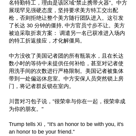
名特勤特工，理由是该区域“禁止携带火器”。中方
展现罕见强硬态度，坚持要求美方特工交出配
枪，否则拒绝让整个美方随行团队进入。这引发
了长达 30 分钟的僵持, 中方官员寸步不让。美方
被迫采取折衷方案： 调遣另一名已获准进入场内
的特工折返接应，才化解僵局。 
中方没收了美国记者团的所有瓶装水，且在长达
数小时的等待中未提供任何补给，甚至对记者使
用洗手间的次数进行严格限制。美国记者被集体
带到一处偏远休息室。中方安保人员突然锁上房
门，将记者群反锁在室内。
川普对习包子说，”很荣幸与你在一起，很荣幸成
为你的朋友。"
Trump tells Xi，“It's an honor to be with you, it's 
an honor to be your friend.”