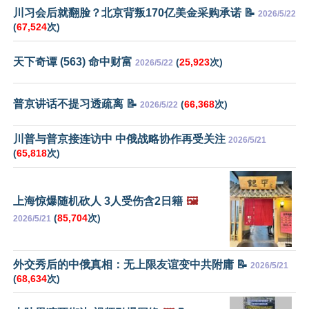
川习会后就翻脸？北京背叛170亿美金采购承诺 📝
2026/5/22
(
67,524
次)
天下奇谭 (563) 命中财富
(
25,923
次)
2026/5/22
普京讲话不提习透疏离 📝
(
66,368
次)
2026/5/22
川普与普京接连访中 中俄战略协作再受关注
2026/5/21
(
65,818
次)
上海惊爆随机砍人 3人受伤含2日籍
🖼️
(
85,704
次)
2026/5/21
外交秀后的中俄真相：无上限友谊变中共附庸 📝
2026/5/21
(
68,634
次)