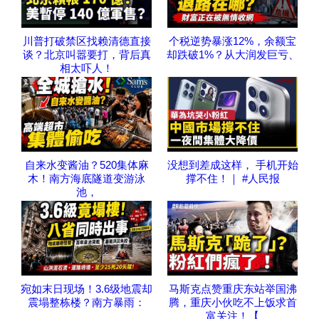
川普打破禁区找赖清德直接
个税逆势暴涨12%，余额宝
谈？北京叫嚣要打，背后真
却跌破1%？从大润发巨亏、
相太吓人！
自来水变酱油？520集体麻
没想到差成这样， 手机开始
木！南方海底隧道变游泳
撑不住！｜ #人民报
池，
宛如末日现场！3.6级地震却
马斯克点赞重庆东站举国沸
震塌整栋楼？南方暴雨：
腾，重庆小伙吃不上饭求首
富关注！【