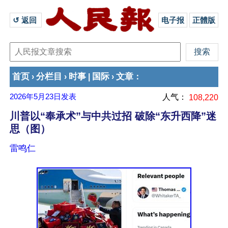
↺ 返回 
电子报
正體版
首页
分栏目
时事
国际
文章
›
›
|
›
：
2026年5月23日
发表
人气：
108,220
川普以“奉承术”与中共过招 破除“东升西降”迷
思（图）
雷鸣仁