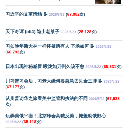
习近平的文革情结 📝
(
67,082
次)
2026/5/23
天下奇谭 (564) 隐士老莱子
(
25,128
次)
2026/5/23
习如晚年斯大林一样怀疑所有人 下场如何 📝
2026/5/23
(
66,793
次)
日本出现神秘感冒 喉咙如刀割久咳不愈
(
65,331
次)
2026/5/22
川习普习会后，习老大缘何要急急去见金三胖 📝
2026/5/22
(
67,177
次)
从川普访华之旅看美中监管和执法的不同
(
67,933
2026/5/22
次)
玩弄美俄平衡！北京峰会高喊反美，掩盖助俄野心
(
65,118
次)
2026/5/22