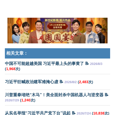
相关文章：
中国不可能超越美国 习近平最上头的事黄了 📝
2026/8/3
(
1,968
次)
习近平狂喊政治建军难掩心虚 📝
(
2,483
次)
2026/8/2
川普重拳堵绝“木马”！美全面封杀中国机器人与逆变器 📝
(
1,240
次)
2026/7/29
从实名举报“习近平共产党下台”说起 📝
(
10,838
次)
2026/7/24