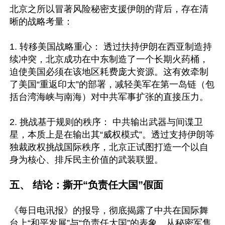
北京之所以冒著风险秘密支援伊朗的背后，存在清
晰的战略考量： 

1. 转移美国战略重心： 透过扶持伊朗在西亚制造持
续冲突，北京成功在中东制造了一个长期火药桶，
迫使美国必须在该地区耗费庞大资源。这有效牵制
了美国“重返印太”的部署，减轻美军在第一岛链（包
括台湾海峡与南海）对中共军事扩张的直接压力。  

2. 挑战基于规则的秩序： 中共输出武器与间谍卫
星，本质上是在输出其“威权模式”。透过支持伊朗等
独裁政权挑战国际秩序，北京正试图打造一个以自
身为核心、排斥民主价值的武装联盟。

五、 结论：撕开“负责任大国”假面
《每日电讯报》的报导，彻底揭露了中共在国际舞
台上“和平发展”与“负责任大国”的表象。从秘密军售