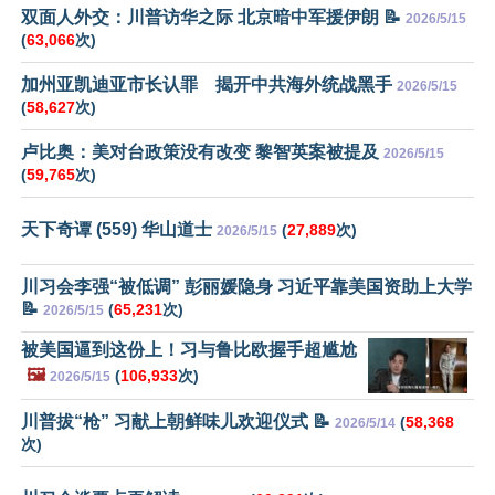
双面人外交：川普访华之际 北京暗中军援伊朗 📝
2026/5/15
(
63,066
次)
加州亚凯迪亚市长认罪 揭开中共海外统战黑手
2026/5/15
(
58,627
次)
卢比奥：美对台政策没有改变 黎智英案被提及
2026/5/15
(
59,765
次)
天下奇谭 (559) 华山道士
(
27,889
次)
2026/5/15
川习会李强“被低调” 彭丽媛隐身 习近平靠美国资助上大学
📝
(
65,231
次)
2026/5/15
被美国逼到这份上！习与鲁比欧握手超尴尬
🖼️
(
106,933
次)
2026/5/15
川普拔“枪” 习献上朝鲜味儿欢迎仪式 📝
(
58,368
2026/5/14
次)