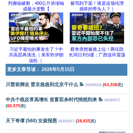
判濒临破裂，400公斤浓缩铀
被骂到下架！谁是这场伦理
成最大变数【
崩坏的带头人？｜
习近平最怕的事发生了？中
蔡奇突然被推上位！两任防
共高层再清洗 ｜美军炸伊朗
长同日判S缓；广西连环震荡
油轮 ｜
更多文章导读：
2026年5月15日
川普前脚走 普京急急到北京干什么 📝
(
63,338
次)
2026/5/18
中共个税反常高增长 贫富双杀时代悄然到来 📝
2026/5/17
(
60,575
次)
天下奇谭 (560) 女孩报恩
(
28,825
次)
2026/5/17