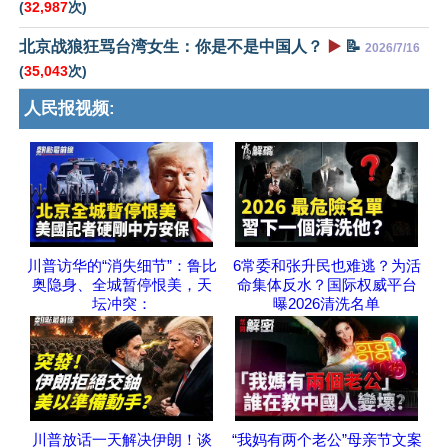
(
32,987
次)
北京战狼狂骂台湾女生：你是不是中国人？
▶️
📝
2026/7/16
(
35,043
次)
人民报视频:
川普访华的“消失细节”：鲁比
6常委和张升民也难逃？为活
奥隐身、全城暂停恨美，天
命集体反水？国际权威平台
坛冲突：
曝2026清洗名单
川普放话一天解决伊朗！谈
“我妈有两个老公”母亲节文案