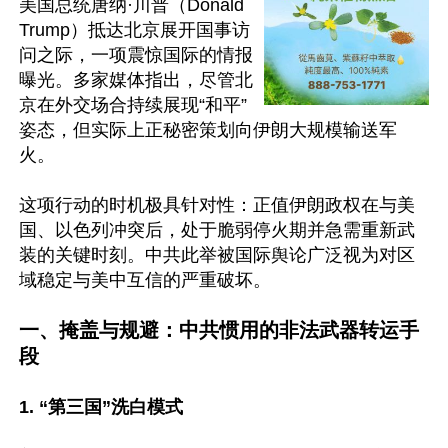
美国总统唐纳·川普（Donald 
Trump）抵达北京展开国事访
问之际，一项震惊国际的情报
曝光。多家媒体指出，尽管北
京在外交场合持续展现“和平”
姿态，但实际上正秘密策划向伊朗大规模输送军
火。   

这项行动的时机极具针对性：正值伊朗政权在与美
国、以色列冲突后，处于脆弱停火期并急需重新武
装的关键时刻。中共此举被国际舆论广泛视为对区
域稳定与美中互信的严重破坏。 

一、掩盖与规避：中共惯用的非法武器转运手
段
1. “第三国”洗白模式 