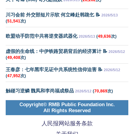
川习会前 外交部短片示软 何立峰赴韩跪乞 📝
2026/5/13
(
51,541
次)
欧盟动手防范中共将逆变器武器化
(
49,636
次)
2026/5/13
虚假的生命线：中伊铁路贸易背后的经济算计 📝
2026/5/12
(
49,408
次)
王春彦：七年黑牢见证中共系统性信仰迫害 📝
2026/5/12
(
47,952
次)
触碰习逆鳞 魏凤和李尚福成祭品
(
70,869
次)
2026/5/12
Copyright© RMB Public Foundation Inc.
All Rights Reserved
人民报网站服务条款