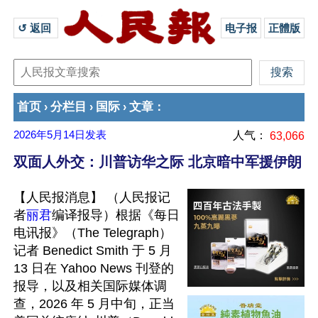
↺ 返回 
电子报
正體版
首页
分栏目
国际
文章
›
›
›
：
2026年5月14日
发表
人气：
63,066
双面人外交：川普访华之际 北京暗中军援伊朗
【人民报消息】 （人民报记
者
丽君
编译报导）根据《每日
电讯报》（The Telegraph）
记者 Benedict Smith 于 5 月 
13 日在 Yahoo News 刊登的
报导，以及相关国际媒体调
查，2026 年 5 月中旬，正当