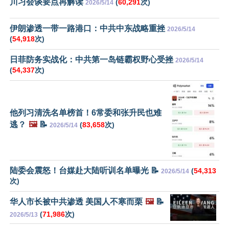
川习会谈要点再解读
(
60,291
次)
2026/5/14
伊朗渗透一带一路港口：中共中东战略重挫
2026/5/14
(
54,918
次)
日菲防务实战化：中共第一岛链霸权野心受挫
2026/5/14
(
54,337
次)
他列习清洗名单榜首！6常委和张升民也难
逃？
🖼️
📝
(
83,658
次)
2026/5/14
陆委会震怒！台媒赴大陆听训名单曝光 📝
(
54,313
2026/5/14
次)
华人市长被中共渗透 美国人不寒而栗
🖼️
📝
(
71,986
次)
2026/5/13