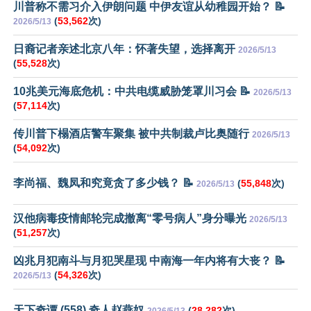
川普称不需习介入伊朗问题 中伊友谊从幼稚园开始？ 📝
(
53,562
次)
2026/5/13
日裔记者亲述北京八年：怀著失望，选择离开
2026/5/13
(
55,528
次)
10兆美元海底危机：中共电缆威胁笼罩川习会 📝
2026/5/13
(
57,114
次)
传川普下榻酒店警车聚集 被中共制裁卢比奥随行
2026/5/13
(
54,092
次)
李尚福、魏凤和究竟贪了多少钱？ 📝
(
55,848
次)
2026/5/13
汉他病毒疫情邮轮完成撤离“零号病人”身分曝光
2026/5/13
(
51,257
次)
凶兆月犯南斗与月犯哭星现 中南海一年内将有大丧？ 📝
(
54,326
次)
2026/5/13
天下奇谭 (558) 奇人赵燕奴
(
28,282
次)
2026/5/13