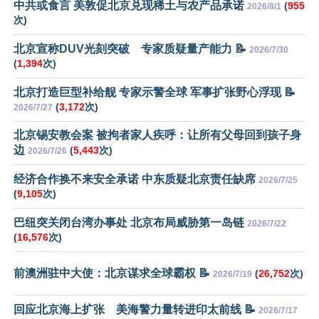
中共或食言 美敦促北京兑现稀土与农产品承诺
(
955
2026/8/1
次)
北京宣称DUV光刻突破 专家质疑量产能力 📝
2026/7/30
(
1,394
次)
北京打造巨型补给舰 专家示警全球 军事扩张野心浮现 📝
(
3,172
次)
2026/7/27
北京锡安教会案 被拘者家人疾呼：让所有父母回到孩子身
边
(
5,443
次)
2026/7/26
经济合作换不来安全承诺 中东质疑北京责任缺席
2026/7/25
(
9,105
次)
巴纽突关闭台湾办事处 北京布局威胁第一岛链
2026/7/22
(
16,576
次)
前澳洲驻中大使：北京谋求全球霸权 📝
(
26,752
次)
2026/7/19
回应北京海上扩张 美海警力量转进印太前线 📝
2026/7/17