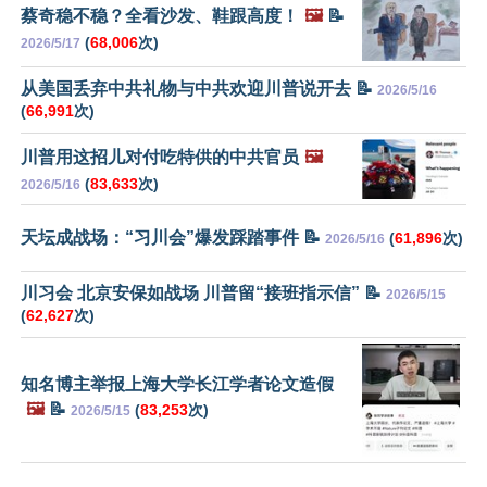
蔡奇稳不稳？全看沙发、鞋跟高度！
🖼️
📝
(
68,006
次)
2026/5/17
从美国丢弃中共礼物与中共欢迎川普说开去 📝
2026/5/16
(
66,991
次)
川普用这招儿对付吃特供的中共官员
🖼️
(
83,633
次)
2026/5/16
天坛成战场：“习川会”爆发踩踏事件 📝
(
61,896
次)
2026/5/16
川习会 北京安保如战场 川普留“接班指示信” 📝
2026/5/15
(
62,627
次)
知名博主举报上海大学长江学者论文造假
🖼️
📝
(
83,253
次)
2026/5/15