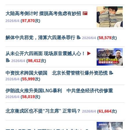
大陆高考倒计时 摆脱高考焦虑有妙招
🖼️
(
97,870
次)
2026/6/4
解体中共邪党，清算六四屠杀罪行 📝
(
58,579
次)
2026/6/4
从未公开六四画面 现场原音震撼人心！
▶️
📝
(
98,412
次)
2026/6/4
中资技术跨国大锁国 北京长臂管辖引爆外资恐慌 📝
(
55,999
次)
2026/6/4
伊朗战火推升美国LNG暴利 中共堡垒经济代价惨重
(
58,019
次)
2026/6/4
北京衞戍区也不提“习主席” 正常吗？
(
61,664
次)
2026/6/4