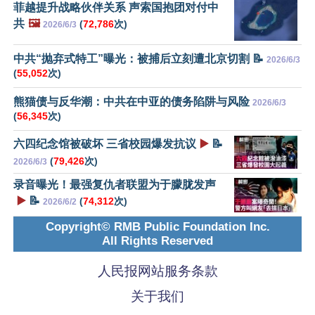
菲越提升战略伙伴关系 声索国抱团对付中
共
🖼️
(
72,786
次)
2026/6/3
中共“抛弃式特工”曝光：被捕后立刻遭北京切割 📝
2026/6/3
(
55,052
次)
熊猫债与反华潮：中共在中亚的债务陷阱与风险
2026/6/3
(
56,345
次)
六四纪念馆被破坏 三省校园爆发抗议
▶️
📝
(
79,426
次)
2026/6/3
录音曝光！最强复仇者联盟为于朦胧发声
▶️
📝
(
74,312
次)
2026/6/2
Copyright© RMB Public Foundation Inc.
All Rights Reserved
人民报网站服务条款
关于我们