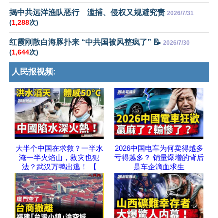
揭中共远洋渔队恶行 滥捕、侵权又规避究责
2026/7/31
(
1,288
次)
红霞刚散白海豚扑来 “中共国被风整疯了” 📝
2026/7/30
(
1,644
次)
人民报视频:
大半个中国在求救？一半水
2026中国电车为何卖得越多
淹一半火焰山，救灾也犯
亏得越多？ 销量爆增的背后
法？武汉万鸭出逃！ 【
是车企滴血求生