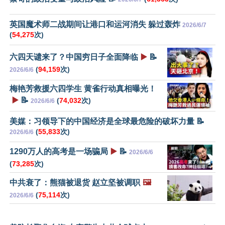
英国魔术师二战期间让港口和运河消失 躲过轰炸
2026/6/7
(
54,275
次)
六四天谴来了？中国穷日子全面降临
▶️
📝
(
94,159
次)
2026/6/6
梅艳芳救援六四学生 黄雀行动真相曝光！
▶️
📝
(
74,032
次)
2026/6/6
美媒：习领导下的中国经济是全球最危险的破坏力量 📝
(
55,833
次)
2026/6/6
1290万人的高考是一场骗局
▶️
📝
2026/6/6
(
73,285
次)
中共衰了：熊猫被退货 赵立坚被调职
🖼️
(
75,114
次)
2026/6/6