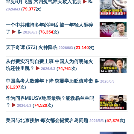
罕见6月飞雪 六四冤气冲天攻入北京
▶️
📝
(
79,377
次)
2026/6/3
一个中共维持多年的神话 被一年轻人砸碎
了
▶️
📝
(
76,354
次)
2026/6/3
天下奇谭 (573) 火神降临
(
21,140
次)
2026/6/3
从付费实习到自费上班 中国人为何明知火
坑还往里跳？
▶️
(
74,761
次)
2026/6/3
中国高考人数连年下降 突显学历贬值冲击 📝
2026/6/3
(
61,297
次)
华为问界M9USV地表最强？能救杨兰兰吗
？
▶️
(
74,529
次)
2026/6/3
美国与北京接触 每次都会提黄岩岛问题
(
57,376
次)
2026/6/3