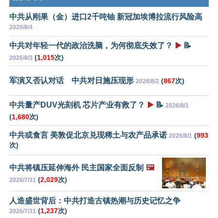
中共从刚果（金）进口2千吨铀 新冠加埃博拉流行风险高
2026/8/4
中共对年轻一代的政治洗脑，为何彻底失效了？
▶️
📝
(
1,015
次)
2026/8/3
军演又否认对话 中共对日施压现形
(
867
次)
2026/8/2
中共量产DUV光刻机 芯片产业有救了？
▶️
📝
2026/8/1
(
1,680
次)
中共或食言 美敦促北京兑现稀土与农产品承诺
(
993
2026/8/1
次)
中共将镇压延伸海外 民主国家全面反制
🖼️
(
2,029
次)
2026/7/31
人造盛世背后：中共打造古镇热潮与历史记忆之争
(
1,237
次)
2026/7/31