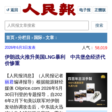
↺ 返回 
电子报
正體版
首页
分栏目
国际
文章
›
›
›
：
2026年6月3日
发表
人气：
58,019
伊朗战火推升美国LNG暴利 中共堡垒经济代
价惨重
【人民报消息】（人民报记者
丽君
编译报导）根据能源财经
媒体 Oilprice.com 2026年5月
30日刊登的专题报导，自202
6年2月下旬美以联军对伊朗
发动协调攻击后，中东战火迅