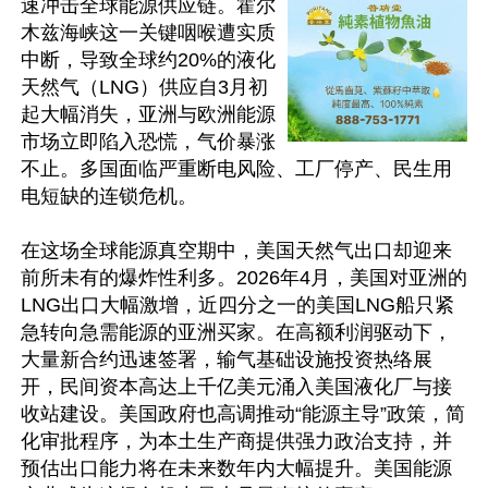
速冲击全球能源供应链。霍尔
木兹海峡这一关键咽喉遭实质
中断，导致全球约20%的液化
天然气（LNG）供应自3月初
起大幅消失，亚洲与欧洲能源
市场立即陷入恐慌，气价暴涨
不止。多国面临严重断电风险、工厂停产、民生用
电短缺的连锁危机。

在这场全球能源真空期中，美国天然气出口却迎来
前所未有的爆炸性利多。2026年4月，美国对亚洲的
LNG出口大幅激增，近四分之一的美国LNG船只紧
急转向急需能源的亚洲买家。在高额利润驱动下，
大量新合约迅速签署，输气基础设施投资热络展
开，民间资本高达上千亿美元涌入美国液化厂与接
收站建设。美国政府也高调推动“能源主导”政策，简
化审批程序，为本土生产商提供强力政治支持，并
预估出口能力将在未来数年内大幅提升。美国能源