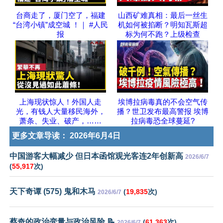
台商走了，厦门空了，福建
山西矿难真相：最后一丝生
“台湾小镇”成空城 ！｜ #人民
机如何被掐断？明知瓦斯超
报
标为何不跑？上级检查
上海现状惊人！外国人走
埃博拉病毒真的不会空气传
光，有钱人大量移民海外，
播？世卫发布最高警报 埃博
萧条、失业、破产，……
拉病毒恐全球蔓延?
更多文章导读：
2026年6月4日
中国游客大幅减少 但日本函馆观光客连2年创新高
2026/6/7
(
55,917
次)
天下奇谭 (575) 鬼和木马
(
19,835
次)
2026/6/7
蔡奇的政治变量与政治风险 📝
(
61,363
次)
2026/6/7