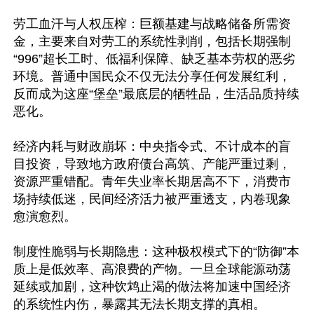
劳工血汗与人权压榨：巨额基建与战略储备所需资
金，主要来自对劳工的系统性剥削，包括长期强制
“996”超长工时、低福利保障、缺乏基本劳权的恶劣
环境。普通中国民众不仅无法分享任何发展红利，
反而成为这座“堡垒”最底层的牺牲品，生活品质持续
恶化。

经济内耗与财政崩坏：中央指令式、不计成本的盲
目投资，导致地方政府债台高筑、产能严重过剩，
资源严重错配。青年失业率长期居高不下，消费市
场持续低迷，民间经济活力被严重透支，内卷现象
愈演愈烈。

制度性脆弱与长期隐患：这种极权模式下的“防御”本
质上是低效率、高浪费的产物。一旦全球能源动荡
延续或加剧，这种饮鸩止渴的做法将加速中国经济
的系统性内伤，暴露其无法长期支撑的真相。
