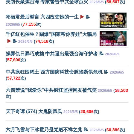
美防长聚焦台海 专家警告中共全球点火
(
58,507
次)
2026/6/5
邓丽君最后誓言 六四改变她的一生
▶️
📝
(
77,155
次)
2026/6/5
千亿红包催生？踢爆“国家帮你养娃”大骗局
▶️
📝
(
74,518
次)
2026/6/5
操弄仇日弄巧成拙 中共逼出最强台海守护者 📝
2026/6/5
(
57,600
次)
中共疯狂囤稀土 西方国防科技命脉陷断供危机 📝
2026/6/5
(
57,722
次)
六四禁说“我爱你”中共疯狂监控网友被气笑
(
58,503
2026/6/5
次)
天下奇谭 (574) 大鬼防风氏
(
20,606
次)
2026/6/5
六月飞雪与下冰雹乃是党魁不祥之兆 📝
(
60,896
次)
2026/6/5