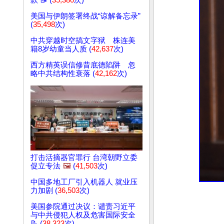
款 📝 (
35,380
次)
美国与伊朗签署终战“谅解备忘录”
(
35,498
次)
中共穿越时空搞文字狱 株连美
籍8岁幼童当人质 (
42,637
次)
西方精英误信修昔底德陷阱 忽
略中共结构性衰落 (
42,162
次)
打击活摘器官罪行 台湾朝野立委
促立专法
🖼️
(
41,503
次)
中国多地工厂引入机器人 就业压
力加剧 (
36,503
次)
美国参院通过决议：谴责习近平
与中共侵犯人权及危害国际安全
📝 (
38,323
次)