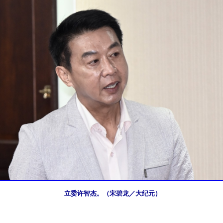
立委许智杰。（宋碧龙／大纪元）