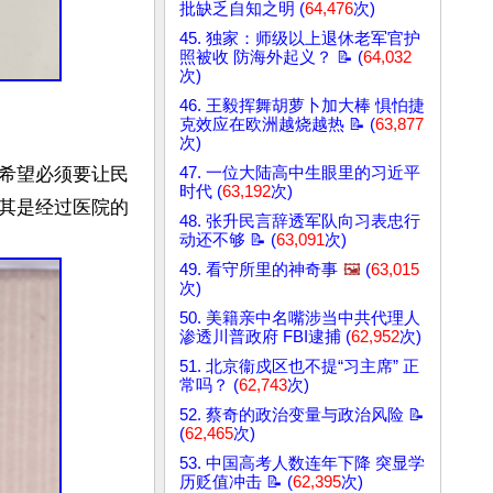
批缺乏自知之明 (
64,476
次)
45. 独家：师级以上退休老军官护
照被收 防海外起义？ 📝 (
64,032
次)
46. 王毅挥舞胡萝卜加大棒 惧怕捷
克效应在欧洲越烧越热 📝 (
63,877
次)
47. 一位大陆高中生眼里的习近平
希望必须要让民
时代 (
63,192
次)
其是经过医院的
48. 张升民言辞透军队向习表忠行
动还不够 📝 (
63,091
次)
49. 看守所里的神奇事
🖼️
(
63,015
次)
50. 美籍亲中名嘴涉当中共代理人
渗透川普政府 FBI逮捕 (
62,952
次)
51. 北京衞戍区也不提“习主席” 正
常吗？ (
62,743
次)
52. 蔡奇的政治变量与政治风险 📝
(
62,465
次)
53. 中国高考人数连年下降 突显学
历贬值冲击 📝 (
62,395
次)