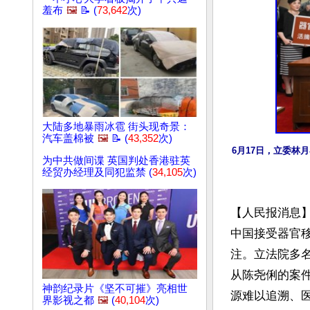
羞布
🖼️
📝 (
73,642
次)
大陆多地暴雨冰雹 街头现奇景：
汽车盖棉被
🖼️
📝 (
43,352
次)
6月17日，立委林
为中共做间谍 英国判处香港驻英
经贸办经理及同犯监禁 (
34,105
次)
【人民报消息
中国接受器官移
注。立法院多
从陈尧俐的案
神韵纪录片《坚不可摧》亮相世
源难以追溯、
界影视之都
🖼️
(
40,104
次)