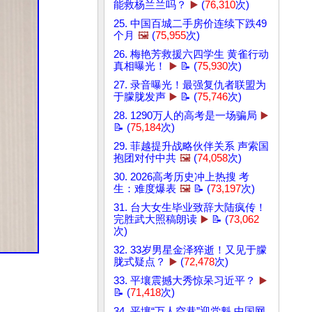
能救杨兰兰吗？
▶️
(
76,310
次)
25. 中国百城二手房价连续下跌49
个月
🖼️
(
75,955
次)
26. 梅艳芳救援六四学生 黄雀行动
真相曝光！
▶️
📝 (
75,930
次)
27. 录音曝光！最强复仇者联盟为
于朦胧发声
▶️
📝 (
75,746
次)
28. 1290万人的高考是一场骗局
▶️
📝 (
75,184
次)
29. 菲越提升战略伙伴关系 声索国
抱团对付中共
🖼️
(
74,058
次)
30. 2026高考历史冲上热搜 考
生：难度爆表
🖼️
📝 (
73,197
次)
31. 台大女生毕业致辞大陆疯传！
完胜武大照稿朗读
▶️
📝 (
73,062
次)
32. 33岁男星金泽猝逝！又见于朦
胧式疑点？
▶️
(
72,478
次)
33. 平壤震撼大秀惊呆习近平？
▶️
📝 (
71,418
次)
34. 平壤“万人空巷”迎党魁 中国网