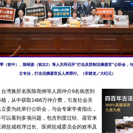
月琴（前中）、陈昭姿（前左2）等人共同召开“打击及防制活摘器官”公听会，
立专法，打击活摘器官反人类罪行。（宋碧龙／大纪元）
】台湾换肝名医陈尧俐等人因仲介9名病患到
植，从中获取1466万仲介费，引发社会关
名立委为此举行公听会，与会专家学者指出，
件可以看到多项问题，包含刑度过轻、器官来
医师惩戒程序过长、医师惩戒委员会的效率及