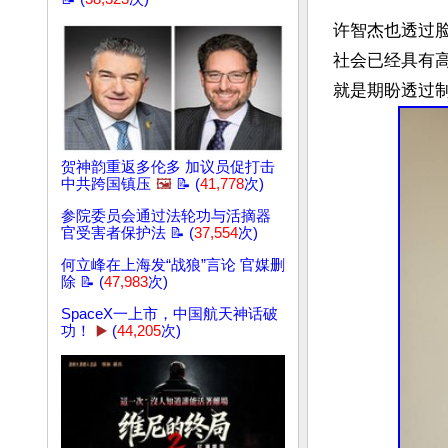
许智杰也透过
社会已经具有
贺神韵重返多伦多 加议员促打击
中共跨国镇压
🖼️
📝 (
41,778
次)
参院委员会通过法轮功与活摘器
官受害者保护法 📝 (
37,554
次)
何立峰在上海发“战狼”言论 官媒删
除 📝 (
47,983
次)
SpaceX一上市，中国航天神话破
功！
▶️
(
44,205
次)