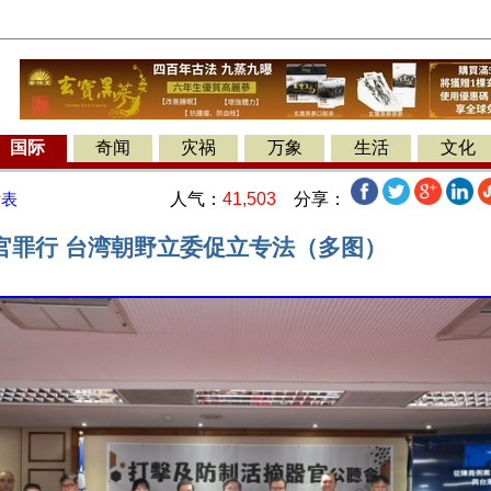
国际
奇闻
灾祸
万象
生活
文化
人气：
41,503
分享：
发表
官罪行 台湾朝野立委促立专法（多图）