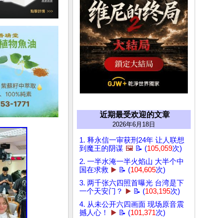
近期最受欢迎的文章
2026年6月18日
1. 释永信一审获刑24年 让人联想
到魔王的阴谋
🖼️
📝 (
105,059
次)
2. 一半水淹一半火焰山 大半个中
国在求救
▶️
📝 (
104,605
次)
3. 两千张六四照首曝光 台湾是下
一个天安门？
▶️
📝 (
103,195
次)
4. 从未公开六四画面 现场原音震
撼人心！
▶️
📝 (
101,371
次)