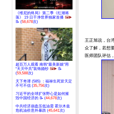
《维尼的终局》第二季《红潮将
落》 19 日干净世界独家首播
🖼️▶️
📝 (
58,678
次)
王正旭说，台
众了解，若想
超百万人观看 南韩“最美新娘”用
“天灭中共”装饰婚纱
🖼️▶️
📝
(
59,588
次)
天下奇谭 (585) ：福禄生死皆天定
不可不信 (
35,756
次)
习近平的全球扩张野心是如何摧
毁中国经济的 📝 (
44,678
次)
中共经济崩盘压低油需 霍尔木兹
危机油价意外暴跌 (
45,641
次)