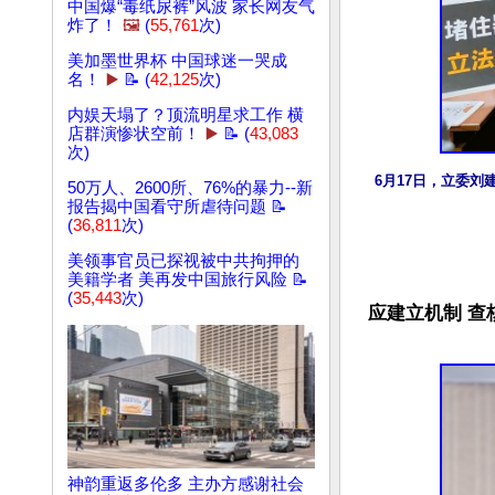
中国爆“毒纸尿裤”风波 家长网友气
炸了！
🖼️
(
55,761
次)
美加墨世界杯 中国球迷一哭成
名！
▶️
📝 (
42,125
次)
内娱天塌了？顶流明星求工作 横
店群演惨状空前！
▶️
📝 (
43,083
次)
6月17日，立委
50万人、2600所、76%的暴力--新
报告揭中国看守所虐待问题 📝
(
36,811
次)
美领事官员已探视被中共拘押的
美籍学者 美再发中国旅行风险 📝
(
35,443
次)
应建立机制 查
神韵重返多伦多 主办方感谢社会