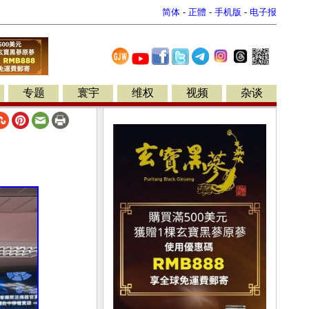
简体
-
正體
-
手机版
-
电子报
专题
寰宇
维权
视频
杂谈