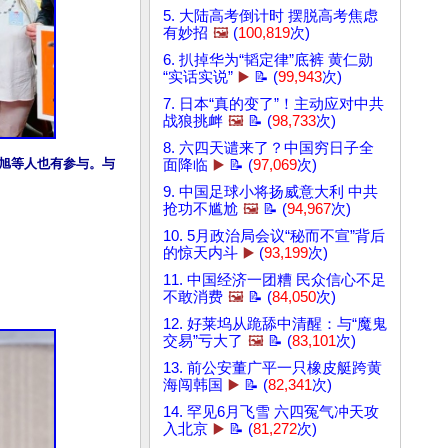
5. 大陆高考倒计时 摆脱高考焦虑
有妙招
🖼️
(
100,819
次)
6. 扒掉华为“韬定律”底裤 黄仁勋
“实话实说”
▶️
📝 (
99,943
次)
7. 日本“真的变了”！主动应对中共
战狼挑衅
🖼️
📝 (
98,733
次)
8. 六四天谴来了？中国穷日子全
正旭等人也有参与。与
面降临
▶️
📝 (
97,069
次)
9. 中国足球小将扬威意大利 中共
抢功不尴尬
🖼️
📝 (
94,967
次)
10. 5月政治局会议“秘而不宣”背后
的惊天内斗
▶️
(
93,199
次)
11. 中国经济一团糟 民众信心不足
不敢消费
🖼️
📝 (
84,050
次)
12. 好莱坞从跪舔中清醒：与“魔鬼
交易”亏大了
🖼️
📝 (
83,101
次)
13. 前公安董广平一只橡皮艇跨黄
海闯韩国
▶️
📝 (
82,341
次)
14. 罕见6月飞雪 六四冤气冲天攻
入北京
▶️
📝 (
81,272
次)