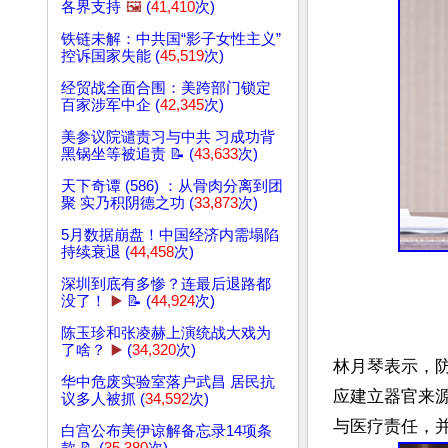
各界支持
🖼️
(
41,410
次)
铁链未解：中共国“影子女性主义”
控诉国家失能 (
45,519
次)
经贸战全面合围：美跨部门锁定
百家涉军中企 (
42,345
次)
美参议院谴责习与中共 习成功背
黑锅坐等被追责 📝 (
43,633
次)
天下奇谭 (586) ：从骨肉分离到团
聚 实乃积阴德之功 (
33,873
次)
5月数据崩盘！中国经济内需塌陷
持续衰退 (
44,458
次)
深圳到底有多惨？连最后退路都
没了！
▶️
📝 (
44,924
次)
陈玉珍和张凌赫上演统战大戏为
了啥？
▶️
(
34,320
次)
林月琴表示，
华中危废实验室落户武昌 居民抗
应建立器官来
议多人被抓 (
34,592
次)
白宫公布美伊谅解备忘录14项条