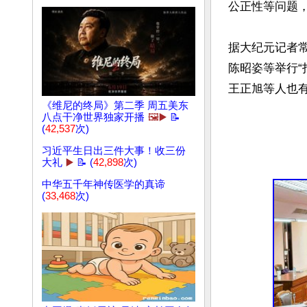
公正性等问题，
据大纪元记者
陈昭姿等举行“
《维尼的终局》第二季 周五美东
八点干净世界独家开播
🖼️▶️
📝
(
42,537
次)
习近平生日出三件大事！收三份
大礼
▶️
📝 (
42,898
次)
中华五千年神传医学的真谛
(
33,468
次)