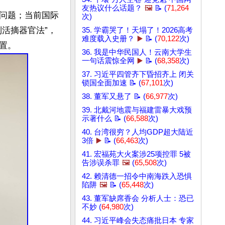
友热议什么话题？
🖼️
📝 (
71,264
问题；当前国际
次)
活摘器官法”，
35. 学霸哭了！天塌了！2026高考
难度载入史册？
▶️
📝 (
70,122
次)
36. 我是中华民国人！云南大学生
一句话震惊全网
▶️
📝 (
68,358
次)
37. 习近平四管齐下昏招齐上 闭关
锁国全面加速 📝 (
67,101
次)
38. 董军又悬了 📝 (
66,977
次)
39. 北戴河地震与福建雷暴大戏预
示著什么 📝 (
66,588
次)
40. 台湾很穷？人均GDP超大陆近
3倍
▶️
📝 (
66,463
次)
41. 宏福苑大火案涉25项控罪 5被
告涉误杀罪
🖼️
(
65,508
次)
42. 赖清德一招令中南海跌入恐惧
陷阱
🖼️
📝 (
65,448
次)
43. 董军缺席香会 分析人士：恐已
不妙 (
64,980
次)
44. 习近平峰会失态痛批日本 专家