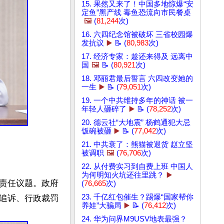
15. 果然又来了！中国多地惊爆“安
定鱼”黑产线 毒鱼恐流向市民餐桌
🖼️
(
81,244
次)
16. 六四纪念馆被破坏 三省校园爆
发抗议
▶️
📝 (
80,983
次)
17. 经济专家：趁还来得及 远离中
国
🖼️
📝 (
80,921
次)
18. 邓丽君最后誓言 六四改变她的
一生
▶️
📝 (
79,051
次)
19. 一个中共维持多年的神话 被一
年轻人砸碎了
▶️
📝 (
78,252
次)
20. 德云社“大地震” 杨鹤通犯大忌
饭碗被砸
▶️
📝 (
77,042
次)
21. 中共衰了：熊猫被退货 赵立坚
被调职
🖼️
(
76,706
次)
22. 从付费实习到自费上班 中国人
为何明知火坑还往里跳？
▶️
责任议题。政府
(
76,665
次)
23. 千亿红包催生？踢爆“国家帮你
追诉、行政裁罚
养娃”大骗局
▶️
📝 (
76,412
次)
24. 华为问界M9USV地表最强？