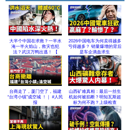
大半个中国在求救？一半水
2026中国电车为何卖得越多
淹一半火焰山，救灾也犯
亏得越多？ 销量爆增的背后
法？武汉万鸭出逃！ 【
是车企滴血求生
台商走了，厦门空了，福建
山西矿难真相：最后一丝生
“台湾小镇”成空城 ！｜ #人民
机如何被掐断？明知瓦斯超
报
标为何不跑？上级检查