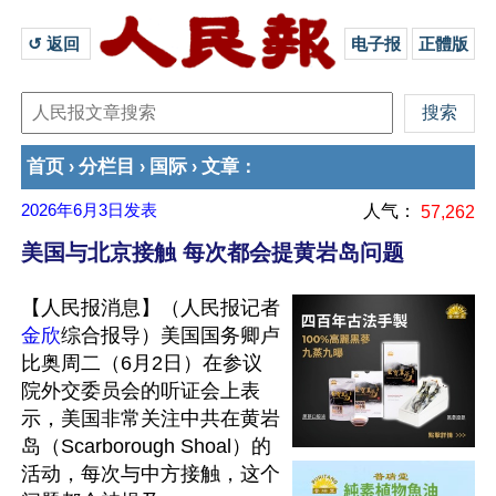
↺ 返回 
电子报
正體版
首页
分栏目
国际
文章
›
›
›
：
2026年6月3日
发表
人气：
57,262
美国与北京接触 每次都会提黄岩岛问题
【人民报消息】（人民报记者
金欣
综合报导）美国国务卿卢
比奥周二（6月2日）在参议
院外交委员会的听证会上表
示，美国非常关注中共在黄岩
岛（Scarborough Shoal）的
活动，每次与中方接触，这个