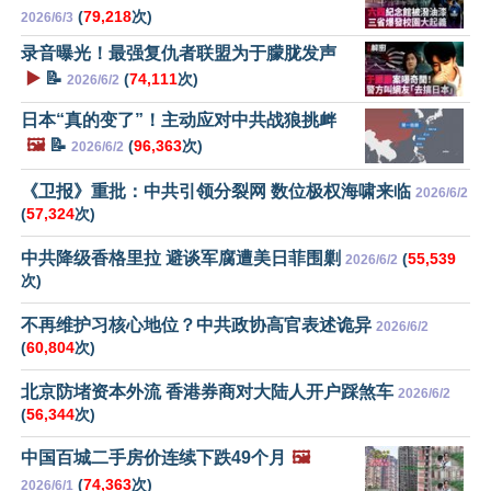
(
79,218
次)
2026/6/3
录音曝光！最强复仇者联盟为于朦胧发声
▶️
📝
(
74,111
次)
2026/6/2
日本“真的变了”！主动应对中共战狼挑衅
🖼️
📝
(
96,363
次)
2026/6/2
《卫报》重批：中共引领分裂网 数位极权海啸来临
2026/6/2
(
57,324
次)
中共降级香格里拉 避谈军腐遭美日菲围剿
(
55,539
2026/6/2
次)
不再维护习核心地位？中共政协高官表述诡异
2026/6/2
(
60,804
次)
北京防堵资本外流 香港券商对大陆人开户踩煞车
2026/6/2
(
56,344
次)
中国百城二手房价连续下跌49个月
🖼️
(
74,363
次)
2026/6/1