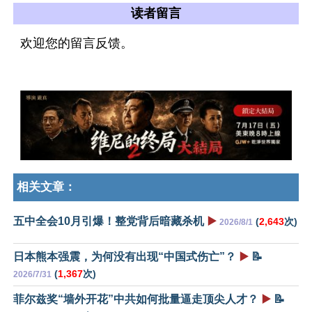
读者留言
欢迎您的留言反馈。
相关文章：
五中全会10月引爆！整党背后暗藏杀机
▶️
(
2,643
次)
2026/8/1
日本熊本强震，为何没有出现“中国式伤亡”？
▶️
📝
(
1,367
次)
2026/7/31
菲尔兹奖“墙外开花”中共如何批量逼走顶尖人才？
▶️
📝