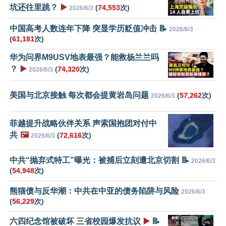
坑还往里跳？
▶️
(
74,553
次)
2026/6/3
中国高考人数连年下降 突显学历贬值冲击 📝
2026/6/3
(
61,181
次)
华为问界M9USV地表最强？能救杨兰兰吗
？
▶️
(
74,320
次)
2026/6/3
美国与北京接触 每次都会提黄岩岛问题
(
57,262
次)
2026/6/3
菲越提升战略伙伴关系 声索国抱团对付中
共
🖼️
(
72,616
次)
2026/6/3
中共“抛弃式特工”曝光：被捕后立刻遭北京切割 📝
2026/6/3
(
54,948
次)
熊猫债与反华潮：中共在中亚的债务陷阱与风险
2026/6/3
(
56,229
次)
六四纪念馆被破坏 三省校园爆发抗议
▶️
📝