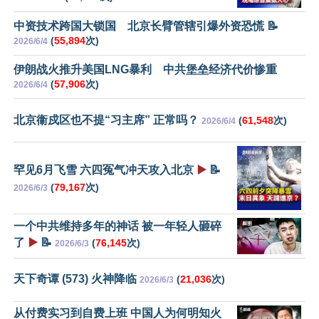
中资技术跨国大锁国 北京长臂管辖引爆外资恐慌 📝
(
55,894
次)
2026/6/4
伊朗战火推升美国LNG暴利 中共堡垒经济代价惨重
(
57,906
次)
2026/6/4
北京衞戍区也不提“习主席” 正常吗？
(
61,548
次)
2026/6/4
罕见6月飞雪 六四冤气冲天攻入北京
▶️
📝
(
79,167
次)
2026/6/3
一个中共维持多年的神话 被一年轻人砸碎
了
▶️
📝
(
76,145
次)
2026/6/3
天下奇谭 (573) 火神降临
(
21,036
次)
2026/6/3
从付费实习到自费上班 中国人为何明知火