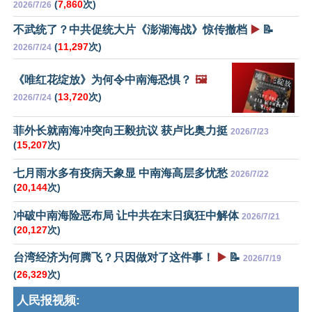
(
7,860
次)
2026/7/26
不武统了？中共促统大片《澎湖海战》惊传撤档
▶️
📝
(
11,297
次)
2026/7/24
《唯红花绽放》为何令中南海恐惧？
🖼️
(
13,720
次)
2026/7/24
菲外长就南海冲突向王毅抗议 获卢比奥力挺
2026/7/23
(
15,207
次)
七月雨水多有疫病天象显 中南海高层多忧愁
2026/7/22
(
20,144
次)
冲破中南海险恶布局 让中共在末日疯狂中解体
2026/7/21
(
20,127
次)
台湾经济为何腾飞？只因做对了这件事！
▶️
📝
2026/7/19
(
26,329
次)
人民报视频: