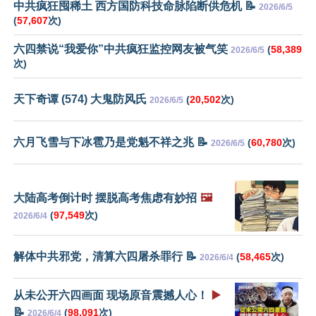
中共疯狂囤稀土 西方国防科技命脉陷断供危机 📝
2026/6/5
(
57,607
次)
六四禁说“我爱你”中共疯狂监控网友被气笑
(
58,389
2026/6/5
次)
天下奇谭 (574) 大鬼防风氏
(
20,502
次)
2026/6/5
六月飞雪与下冰雹乃是党魁不祥之兆 📝
(
60,780
次)
2026/6/5
大陆高考倒计时 摆脱高考焦虑有妙招
🖼️
(
97,549
次)
2026/6/4
解体中共邪党，清算六四屠杀罪行 📝
(
58,465
次)
2026/6/4
从未公开六四画面 现场原音震撼人心！
▶️
📝
(
98,091
次)
2026/6/4