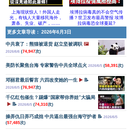
上海现状惊人！外国人走
埃博拉病毒真的不会空气传
光，有钱人大量移民海外，
播？世卫发布最高警报 埃博
萧条、失业、破产，……
拉病毒恐全球蔓延?
更多文章导读：
2026年6月3日
中共衰了：熊猫被退货 赵立坚被调职
🖼️
(
74,947
次)
2026/6/6
美防长聚焦台海 专家警告中共全球点火
(
58,391
次)
2026/6/5
邓丽君最后誓言 六四改变她的一生
▶️
📝
(
76,947
次)
2026/6/5
千亿红包催生？踢爆“国家帮你养娃”大骗局
▶️
📝
(
74,310
次)
2026/6/5
操弄仇日弄巧成拙 中共逼出最强台海守护者 📝
2026/6/5
(
57,485
次)