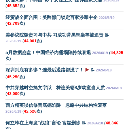
2026/6/19
(
45,852
次)
经贸战全面合围：美跨部门锁定百家涉军中企
2026/6/19
(
42,709
次)
美参议院谴责习与中共 习成功背黑锅坐等被追责 📝
(
44,001
次)
2026/6/19
5月数据崩盘！中国经济内需塌陷持续衰退
(
44,825
2026/6/19
次)
深圳到底有多惨？连最后退路都没了！
▶️
📝
2026/6/18
(
45,256
次)
中共穿越时空搞文字狱 株连美籍8岁幼童当人质
2026/6/18
(
43,000
次)
西方精英误信修昔底德陷阱 忽略中共结构性衰落
(
42,526
次)
2026/6/18
何立峰在上海发“战狼”言论 官媒删除 📝
(
48,346
2026/6/18
次)