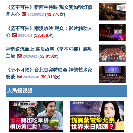
《坚不可摧》新西兰特映 观众赞如明灯照
亮人心
🖼️
(
42,776
次)
2026/6/13
《坚不可摧》南澳放映 观众：影片触动人
心
🖼️
(
53,488
次)
2026/6/3
神韵逆流而上 幕后故事《坚不可摧》感动
主流
🖼️
(
52,859
次)
2026/6/2
《坚不可摧》台北贵宾特映会 神韵艺术家
畅谈
🖼️
(
56,319
次)
2026/5/30
人民报视频: