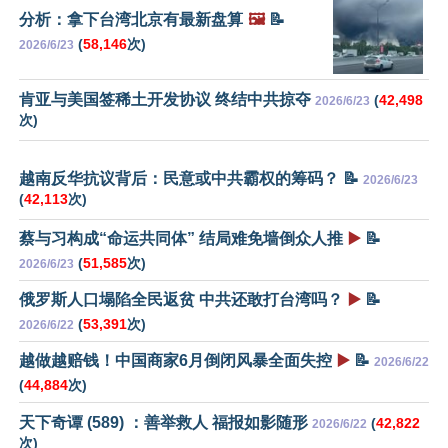
分析：拿下台湾北京有最新盘算
🖼️
📝
(
58,146
次)
2026/6/23
肯亚与美国签稀土开发协议 终结中共掠夺
(
42,498
2026/6/23
次)
越南反华抗议背后：民意或中共霸权的筹码？ 📝
2026/6/23
(
42,113
次)
蔡与习构成“命运共同体” 结局难免墙倒众人推
▶️
📝
(
51,585
次)
2026/6/23
俄罗斯人口塌陷全民返贫 中共还敢打台湾吗？
▶️
📝
(
53,391
次)
2026/6/22
越做越赔钱！中国商家6月倒闭风暴全面失控
▶️
📝
2026/6/22
(
44,884
次)
天下奇谭 (589) ：善举救人 福报如影随形
(
42,822
2026/6/22
次)