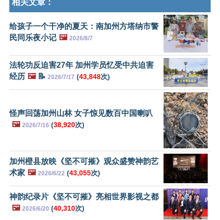
相关文章：
给孩子一个干净的夏天：南加州方塔纳市警
民同乐夜小记
🖼️
2026/8/7
法轮功反迫害27年 加州学员忆受中共迫害
经历
🖼️
📝
(
43,848
次)
2026/7/17
怪声回荡加州山林 女子惊见数百中国喇叭
🖼️
(
38,920
次)
2026/7/16
加州橙县放映《坚不可摧》观众盛赞神韵艺
术家
🖼️
(
43,055
次)
2026/6/22
神韵纪录片《坚不可摧》亮相世界影视之都
🖼️
(
40,310
次)
2026/6/20