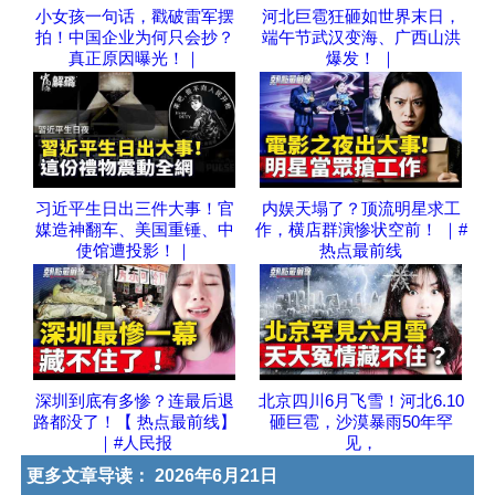
小女孩一句话，戳破雷军摆
河北巨雹狂砸如世界末日，
拍！中国企业为何只会抄？
端午节武汉变海、广西山洪
真正原因曝光！｜
爆发！ ｜
习近平生日出三件大事！官
内娱天塌了？顶流明星求工
媒造神翻车、美国重锤、中
作，横店群演惨状空前！ ｜#
使馆遭投影！｜
热点最前线
深圳到底有多惨？连最后退
北京四川6月飞雪！河北6.10
路都没了！【 热点最前线】
砸巨雹，沙漠暴雨50年罕
｜#人民报
见，
更多文章导读：
2026年6月21日