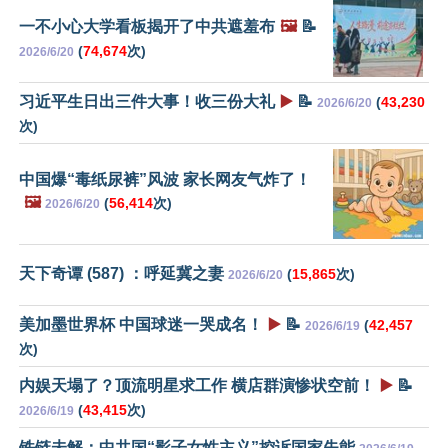
一不小心大学看板揭开了中共遮羞布
🖼️
📝
(
74,674
次)
2026/6/20
习近平生日出三件大事！收三份大礼
▶️
📝
(
43,230
2026/6/20
次)
中国爆“毒纸尿裤”风波 家长网友气炸了！
🖼️
(
56,414
次)
2026/6/20
天下奇谭 (587) ：呼延冀之妻
(
15,865
次)
2026/6/20
美加墨世界杯 中国球迷一哭成名！
▶️
📝
(
42,457
2026/6/19
次)
内娱天塌了？顶流明星求工作 横店群演惨状空前！
▶️
📝
(
43,415
次)
2026/6/19
铁链未解：中共国“影子女性主义”控诉国家失能