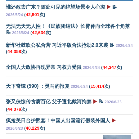
谁还敢去广东？随处可见的绝望场景令人心凉
▶️
📝
(
42,901
次)
2026/6/24
无法无天无人性！《民族团结法》长臂伸向全球各个角落
📝
(
42,634
次)
2026/6/24
新华社鼓吹公私合营 习近平版合法抢劫2.0来袭 📝
2026/6/24
(
44,358
次)
全国人大政协再现异常 习权力受限
(
44,347
次)
2026/6/24
天下奇谭 (590) ：灵马的报复
(
15,414
次)
2026/6/24
张又侠惊传贪腐百亿 父子遭北戴河拘禁
▶️
📝
2026/6/23
(
44,376
次)
疯抢美日台护照套！中国人出国流行假装外国人
▶️
(
40,229
次)
2026/6/23