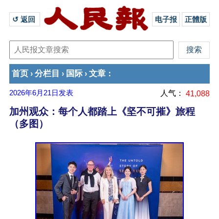
↺ 返回 
电子报
正體版
首页
分栏目
国际
文章
›
›
›
：
2026年6月21日
发表
人气：
41,088
加州观众：每个人都踏上《坚不可摧》旅程
（多图）