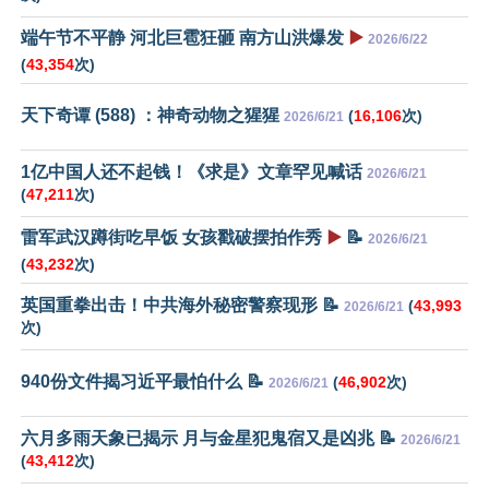
端午节不平静 河北巨雹狂砸 南方山洪爆发
▶️
2026/6/22
(
43,354
次)
天下奇谭 (588) ：神奇动物之猩猩
(
16,106
次)
2026/6/21
1亿中国人还不起钱！《求是》文章罕见喊话
2026/6/21
(
47,211
次)
雷军武汉蹲街吃早饭 女孩戳破摆拍作秀
▶️
📝
2026/6/21
(
43,232
次)
英国重拳出击！中共海外秘密警察现形 📝
(
43,993
2026/6/21
次)
940份文件揭习近平最怕什么 📝
(
46,902
次)
2026/6/21
六月多雨天象已揭示 月与金星犯鬼宿又是凶兆 📝
2026/6/21
(
43,412
次)