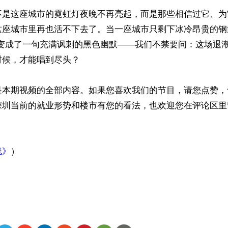
不是这座城市的霓虹灯夜晚不再亮起，而是那些相信过它、为
这座城市里再也活不下去了。当一座城市只剩下冰冷昂贵的钢
”变成了一句充满讽刺的黑色幽默——我们不禁要问：这场退
候，才能唱到尽头？

是本期视频的全部内容。如果您喜欢我们的节目，请您点赞，
深圳当前的就业形势和楼市有您的看法，也欢迎您在评论区里
线》
）

ww.renminbao.com/rmb/articles/2026/6/18/95577.html