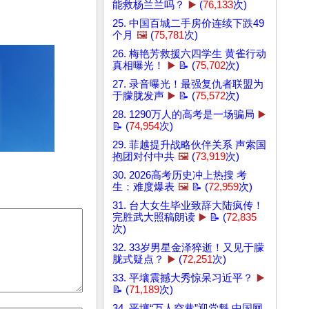
能救杨兰兰吗？
▶️
(
76,133
次)
25. 中国百城二手房价连续下跌49
个月
🖼️
(
75,781
次)
26. 梅艳芳救援六四学生 黄雀行动
真相曝光！
▶️
📝 (
75,702
次)
27. 录音曝光！最强复仇者联盟为
于朦胧发声
▶️
📝 (
75,572
次)
28. 1290万人的高考是一场骗局
▶️
📝 (
74,954
次)
29. 菲越提升战略伙伴关系 声索国
抱团对付中共
🖼️
(
73,919
次)
30. 2026高考历史冲上热搜 考
生：难度爆表
🖼️
📝 (
72,959
次)
31. 台大女生毕业致辞大陆疯传！
完胜武大照稿朗读
▶️
📝 (
72,835
次)
32. 33岁男星金泽猝逝！又见于朦
胧式疑点？
▶️
(
72,251
次)
33. 平壤震撼大秀惊呆习近平？
▶️
📝 (
71,189
次)
34. 平壤“万人空巷”迎党魁 中国网