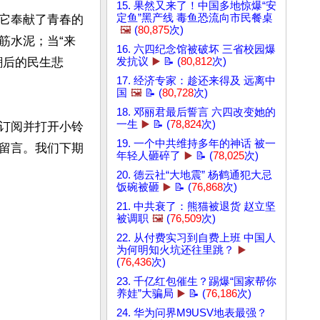
15. 果然又来了！中国多地惊爆“安
定鱼”黑产线 毒鱼恐流向市民餐桌
它奉献了青春的
🖼️
(
80,875
次)
筋水泥；当“来
16. 六四纪念馆被破坏 三省校园爆
潮后的民生悲
发抗议
▶️
📝 (
80,812
次)
17. 经济专家：趁还来得及 远离中
国
🖼️
📝 (
80,728
次)
18. 邓丽君最后誓言 六四改变她的
一生
▶️
📝 (
78,824
次)
订阅并打开小铃
19. 一个中共维持多年的神话 被一
留言。我们下期
年轻人砸碎了
▶️
📝 (
78,025
次)
20. 德云社“大地震” 杨鹤通犯大忌
饭碗被砸
▶️
📝 (
76,868
次)
21. 中共衰了：熊猫被退货 赵立坚
被调职
🖼️
(
76,509
次)
22. 从付费实习到自费上班 中国人
为何明知火坑还往里跳？
▶️
(
76,436
次)
23. 千亿红包催生？踢爆“国家帮你
养娃”大骗局
▶️
📝 (
76,186
次)
24. 华为问界M9USV地表最强？