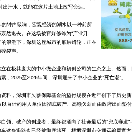
付出汗水，就能在这片土地上改写命运。

6年的钟声敲响，宏观经济的潮水以一种前所
态轰然退去。在这场被官媒修饰为“产业升
汰”的浪潮下，深圳这座城市的底层齿轮，正在
碎裂声。

建立在极其庞大的中小微企业和初创公司的生态之上。然而，
，2025至2026年间，深圳迎来了中小企业的“死亡潮”。

资料，深圳市欠薪保障基金的垫付规模在近年创下了历史新高
有数以百计的用人单位因彻底破产、高额欠薪而由政府出面垫付
年白领、破产的创业者，最终都涌向了社会最后的“兜底赛道”
约车这条退路也已经被彻底堵死。根据深圳市交通运输局官方