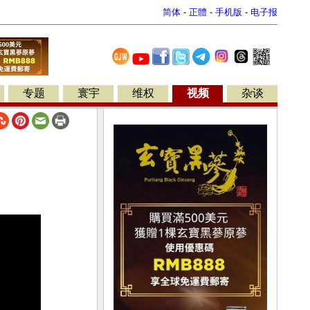
简体
-
正體
-
手机版
-
电子报
专题
寰宇
维权
视频
杂谈