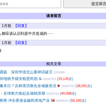
读者留言
1月前
【回复】
都应该认识到是中共造成的······
1月前
【回复】
喜
相关文章
遇骇 深圳华强北山寨神话破灭
2026/8/6
 深圳地铁升级安检惹民怨
📝
(
19,135
次)
2026/7/23
像末日？吉林泄洪敦化全城被吞没
▶️
(
38,091
次)
2026/7/16
：全球南方掀起反倾销浪潮
(
40,088
次)
2026/7/16
券商 冲击香港金融和房地产业
🖼️
(
56,185
次)
2026/6/24