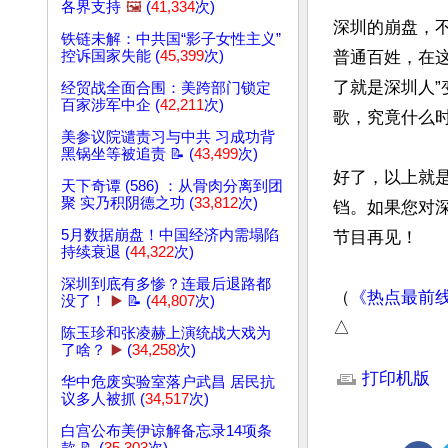
各界支持
🖼️
(
41,334
次)
深圳的崩盘，
铁链未解：中共国“影子女性主义”
控诉国家失能 (
45,399
次)
普通百姓，在
了就是深圳人
经贸战全面合围：美跨部门锁定
百家涉军中企 (
42,211
次)
歌，究竟什么时
美参议院谴责习与中共 习成功背
黑锅坐等被追责 📝 (
43,499
次)
好了，以上就
天下奇谭 (586) ：从骨肉分离到团
聚 实乃积阴德之功 (
33,812
次)
铛。如果您对
5月数据崩盘！中国经济内需塌陷
节目再见！

持续衰退 (
44,322
次)
深圳到底有多惨？连最后退路都
（
《热点最前
没了！
▶️
📝 (
44,807
次)
△
陈玉珍和张凌赫上演统战大戏为
了啥？
▶️
(
34,258
次)
文章网址: http://w
打印机版
华中危废实验室落户武昌 居民抗
议多人被抓 (
34,517
次)
白宫公布美伊谅解备忘录14项条