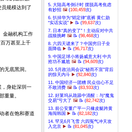
5. 大陆高考倒计时 摆脱高考焦虑
驶员规模达到了
有妙招
🖼️
(
100,459
次)
6. 扒掉华为“韬定律”底裤 黄仁勋
“实话实说”
▶️
📝 (
99,637
次)
7. 日本“真的变了”！主动应对中共
、金融机构工作
战狼挑衅
🖼️
📝 (
98,468
次)
数百万甚至上千
8. 六四天谴来了？中国穷日子全
面降临
▶️
📝 (
96,717
次)
9. 中国足球小将扬威意大利 中共
抢功不尴尬
🖼️
📝 (
94,609
次)
的无底黑洞。

10. 5月政治局会议“秘而不宣”背后
的惊天内斗
▶️
(
92,840
次)
11. 中国经济一团糟 民众信心不足
候，身处深圳一
不敢消费
🖼️
📝 (
83,933
次)
重量。

12. 好莱坞从跪舔中清醒：与“魔鬼
交易”亏大了
🖼️
📝 (
82,742
次)
13. 前公安董广平一只橡皮艇跨黄
动者在饱和赛道
海闯韩国
▶️
📝 (
82,182
次)
14. 罕见6月飞雪 六四冤气冲天攻
入北京
▶️
📝 (
81,045
次)