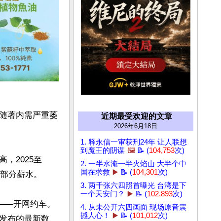
随著内需严重萎
近期最受欢迎的文章
2026年6月18日
1. 释永信一审获刑24年 让人联想
到魔王的阴谋
🖼️
📝 (
104,753
次)
，2025至
2. 一半水淹一半火焰山 大半个中
国在求救
▶️
📝 (
104,301
次)
部分薪水。

3. 两千张六四照首曝光 台湾是下
一个天安门？
▶️
📝 (
102,893
次)
——开网约车。
4. 从未公开六四画面 现场原音震
撼人心！
▶️
📝 (
101,012
次)
发布的最新数