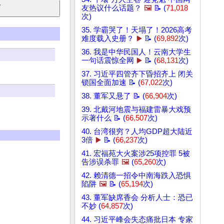
友热议什么话题？
🖼️
📝 (
71,018
次)
35. 学霸哭了！天塌了！2026高考
难度载入史册？
▶️
📝 (
69,892
次)
36. 我是中华民国人！云南大学生
一句话震惊全网
▶️
📝 (
68,131
次)
37. 习近平四管齐下昏招齐上 闭关
锁国全面加速 📝 (
67,022
次)
38. 董军又悬了 📝 (
66,904
次)
39. 北戴河地震与福建雷暴大戏预
示著什么 📝 (
66,507
次)
40. 台湾很穷？人均GDP超大陆近
3倍
▶️
📝 (
66,237
次)
41. 宏福苑大火案涉25项控罪 5被
告涉误杀罪
🖼️
(
65,260
次)
42. 赖清德一招令中南海跌入恐惧
陷阱
🖼️
📝 (
65,194
次)
43. 董军缺席香会 分析人士：恐已
不妙 (
64,857
次)
44. 习近平峰会失态痛批日本 专家