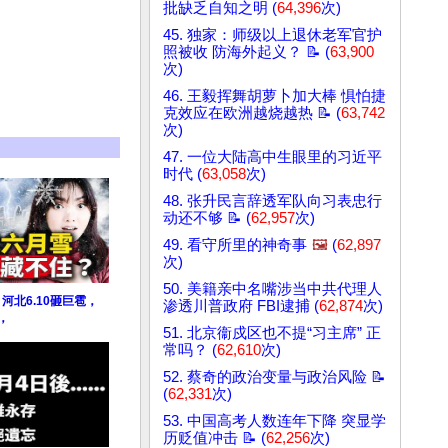
批缺乏自知之明 (
64,396
次)
45. 独家：师级以上退休老军官护
照被收 防海外起义？ 📝 (
63,900
次)
46. 王毅挥舞胡萝卜加大棒 惧怕捷
克效应在欧洲越烧越热 📝 (
63,742
次)
47. 一位大陆高中生眼里的习近平
时代 (
63,058
次)
48. 张升民言辞透军队向习表忠行
动还不够 📝 (
62,957
次)
49. 看守所里的神奇事
🖼️
(
62,897
次)
50. 美籍亲中名嘴涉当中共代理人
河北6.10砸巨雹，
渗透川普政府 FBI逮捕 (
62,874
次)
，
51. 北京衞戍区也不提“习主席” 正
常吗？ (
62,610
次)
52. 蔡奇的政治变量与政治风险 📝
(
62,331
次)
53. 中国高考人数连年下降 突显学
历贬值冲击 📝 (
62,256
次)