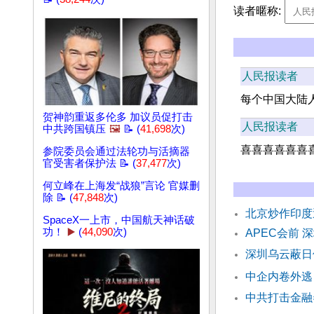
读者暱称:
人民报读者
每个中国大陆人
贺神韵重返多伦多 加议员促打击
人民报读者
中共跨国镇压
🖼️
📝 (
41,698
次)
喜喜喜喜喜喜
参院委员会通过法轮功与活摘器
官受害者保护法 📝 (
37,477
次)
何立峰在上海发“战狼”言论 官媒删
除 📝 (
47,848
次)
北京炒作印度
SpaceX一上市，中国航天神话破
功！
▶️
(
44,090
次)
APEC会前
深圳乌云蔽日
中企内卷外逃
中共打击金融