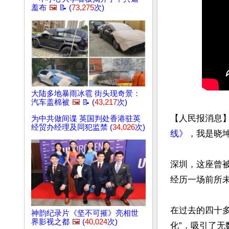
羞布
🖼️
📝 (
73,275
次)
大陆多地暴雨冰雹 街头现奇景：
汽车盖棉被
🖼️
📝 (
43,217
次)
【人民报消息
为中共做间谍 英国判处香港驻英
经贸办经理及同犯监禁 (
34,026
次)
线》
，我是晓坤。
深圳，这座曾
经历一场前所未
在过去的四十多
神韵纪录片《坚不可摧》亮相世
界影视之都
🖼️
(
40,024
次)
化”，吸引了无