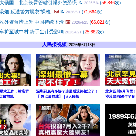
大锁国 北京长臂管辖引爆外资恐慌
📝
(
56,846
次)
2026/6/4
吸烟 反遭警方脱衣“裸检”
🖼️
📝
(
71,664
次)
2026/5/1
收外资台湾上升 中国持续下滑
🖼️
(
66,821
次)
2026/4/25
车扩至城中村 骑手生计受影响
(
25,682
次)
2026/4/21
人民报视频
2026年6月18日
星求工作，横店群
深圳到底有多惨？连最后退路都没了！
北京四川6月飞雪！
热点最前线
【 热点最前线】｜#人民报
沙漠暴雨50年罕见