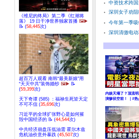
中资技术跨国
深圳女子劝阻
《维尼的终局》第二季《红潮将
落》 19 日干净世界独家首播
🖼️▶️
今年第一季吸
📝 (
58,445
次)
深圳清缴电动
超百万人观看 南韩“最美新娘”用
“天灭中共”装饰婚纱
🖼️▶️
📝
(
59,399
次)
内娱天塌了？顶流明
天下奇谭 (585) ：福禄生死皆天定
演惨状空前！ ｜#
不可不信 (
35,696
次)
习近平的全球扩张野心是如何摧
毁中国经济的 📝 (
44,544
次)
中共经济崩盘压低油需 霍尔木兹
危机油价意外暴跌 (
45,507
次)