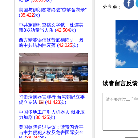
款 📝 (
35,303
次)
分享至：
美国与伊朗签署终战“谅解备忘录”
(
35,422
次)
中共穿越时空搞文字狱 株连美
籍8岁幼童当人质 (
42,504
次)
西方精英误信修昔底德陷阱 忽
略中共结构性衰落 (
42,025
次)
读者留言反馈
打击活摘器官罪行 台湾朝野立委
促立专法
🖼️
(
41,423
次)
中国多地工厂引入机器人 就业压
力加剧 (
36,425
次)
美国参院通过决议：谴责习近平
与中共侵犯人权及危害国际安全
📝 (
38,244
次)