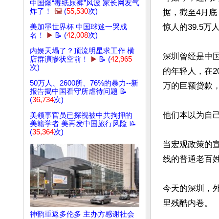
中国爆“毒纸尿裤”风波 家长网友气
炸了！
🖼️
(
55,530
次)
据，截至4月底
惊人的39.5万人
美加墨世界杯 中国球迷一哭成
名！
▶️
📝 (
42,008
次)
内娱天塌了？顶流明星求工作 横
深圳曾经是中
店群演惨状空前！
▶️
📝 (
42,965
次)
的年轻人，在2
50万人、2600所、76%的暴力--新
万的巨额贷款，
报告揭中国看守所虐待问题 📝
(
36,734
次)
他们本以为自
美领事官员已探视被中共拘押的
美籍学者 美再发中国旅行风险 📝
(
35,364
次)
当宏观政策的宣
线的普通老百
今天的深圳，
里残酷内卷。

神韵重返多伦多 主办方感谢社会