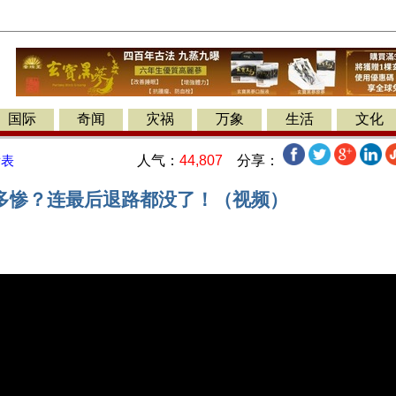
国际
奇闻
灾祸
万象
生活
文化
人气：
44,807
分享：
发表
多惨？连最后退路都没了！（视频）