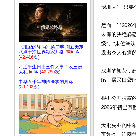
深圳人”，只要
然而，当202
未有的决绝姿
级”、“末位淘
《维尼的终局》第二季 周五美东
八点干净世界独家开播
🖼️▶️
📝
发出令人心痛的
(
42,416
次)
习近平生日出三件大事！收三份
深圳的繁荣，
大礼
▶️
📝 (
42,780
次)
缩、居民口袋缩紧
中华五千年神传医学的真谛
(
33,403
次)
根据公开披露的
2026年初已
大批失业的中
可如今，连网