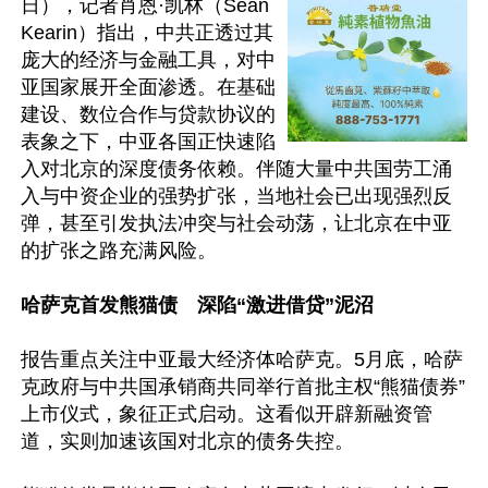
日），记者肖恩·凯林（Sean 
Kearin）指出，中共正透过其
庞大的经济与金融工具，对中
亚国家展开全面渗透。在基础
建设、数位合作与贷款协议的
表象之下，中亚各国正快速陷
入对北京的深度债务依赖。伴随大量中共国劳工涌
入与中资企业的强势扩张，当地社会已出现强烈反
弹，甚至引发执法冲突与社会动荡，让北京在中亚
的扩张之路充满风险。

哈萨克首发熊猫债　深陷“激进借贷”泥沼
报告重点关注中亚最大经济体哈萨克。5月底，哈萨
克政府与中共国承销商共同举行首批主权“熊猫债券”
上市仪式，象征正式启动。这看似开辟新融资管
道，实则加速该国对北京的债务失控。 
