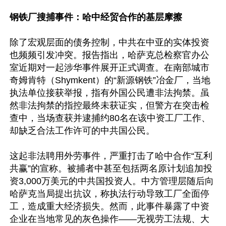
钢铁厂搜捕事件：哈中经贸合作的基层摩擦
除了宏观层面的债务控制，中共在中亚的实体投资
也频频引发冲突。报告指出，哈萨克总检察官办公
室近期对一起涉华事件展开正式调查。在南部城市
奇姆肯特（Shymkent）的“新源钢铁”冶金厂，当地
执法单位接获举报，指有外国公民遭非法拘禁。虽
然非法拘禁的指控最终未获证实，但警方在突击检
查中，当场查获并逮捕约80名在该中资工厂工作、
却缺乏合法工作许可的中共国公民。

这起非法聘用外劳事件，严重打击了哈中合作“互利
共赢”的宣称。被捕者中甚至包括两名原计划追加投
资3,000万美元的中共国投资人。中方管理层随后向
哈萨克当局提出抗议，称执法行动导致工厂全面停
工，造成重大经济损失。然而，此事件暴露了中资
企业在当地常见的灰色操作——无视劳工法规、大