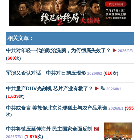
相关文章：
中共对年轻一代的政治洗脑，为何彻底失效了？
▶️
2026/8/3
(
600
次)
军演又否认对话 中共对日施压现形
(
810
次)
2026/8/2
中共量产DUV光刻机 芯片产业有救了？
▶️
📝
2026/8/1
(
1,639
次)
中共或食言 美敦促北京兑现稀土与农产品承诺
(
955
2026/8/1
次)
中共将镇压延伸海外 民主国家全面反制
🖼️
(
1,875
次)
2026/7/31