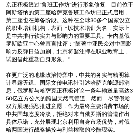
京正积极透过“鲁班工作坊”进行形象修复。目前位于
阿斯塔纳的第二座哈萨克鲁班工作坊已正式启用，
第三座也在筹备阶段。这种在全球30多个国家设立
的职业培训机构，表面上以技术培训为名，实际上
是中共推行软实力与影响力的重要工具。卡内基俄
罗斯欧亚中心曾直言批评：“随著中亚民众对中国影
响力反弹日益加剧，北京将赌注押在职业教育上，
试图借此重塑自身形象。” 

在更广泛的地缘政治博弈中，中共的务实与精明算
计显露无遗。国际文传电讯社引述哈萨克能源部消
息，俄罗斯与哈萨克正积极讨论一条年输送量高达3
50亿立方公尺的跨国天然气管道。然而，尽管俄哈
双方展现强烈推进意愿，作为最终主要消费市场的
中共国却态度冷淡，拒绝对来自俄罗斯的管道作出
具体承诺，充分展现北京利用自身市场优势，对俄
哈两国进行战略操控与利益榨取的冷酷现实。
