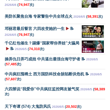
(
74,947
次)
2026/6/6
美防长聚焦台海 专家警告中共全球点火
(
58,391
次)
2026/6/5
邓丽君最后誓言 六四改变她的一生
▶️
📝
(
76,947
次)
2026/6/5
千亿红包催生？踢爆“国家帮你养娃”大骗局
▶️
📝
(
74,310
次)
2026/6/5
操弄仇日弄巧成拙 中共逼出最强台海守护者 📝
2026/6/5
(
57,485
次)
中共疯狂囤稀土 西方国防科技命脉陷断供危机 📝
2026/6/5
(
57,607
次)
六四禁说“我爱你”中共疯狂监控网友被气笑
(
58,389
2026/6/5
次)
天下奇谭 (574) 大鬼防风氏
(
20,502
次)
2026/6/5