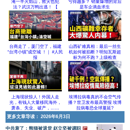
淹一半火焰山，救灾也犯
亏得越多？ 销量爆增的背后
法？武汉万鸭出逃！ 【
是车企滴血求生
台商走了，厦门空了，福建
山西矿难真相：最后一丝生
“台湾小镇”成空城 ！｜ #人民
机如何被掐断？明知瓦斯超
报
标为何不跑？上级检查
上海现状惊人！外国人走
埃博拉病毒真的不会空气传
光，有钱人大量移民海外，
播？世卫发布最高警报 埃博
萧条、失业、破产，……
拉病毒恐全球蔓延?
更多文章导读：
2026年6月3日
中共衰了：熊猫被退货 赵立坚被调职
🖼️