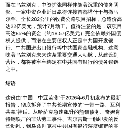
而在乌兹别克，中资扩张同样伴随著沉重的债务阴
影。一家中资企业近日赢得连接首都塔什干与撒马
尔罕、全长282公里的收费公路项目招标，总造价高
达22亿美元，预计7月动工。值得注意的是，该项目
高达85%的资金（约18.57亿美元）完全依赖外国债
权人提供，而潜在主要债权人正是中共国开发银
行、中共国进出口银行等中共国家金融机构。这意
味著乌兹别克未来这条重要交通大动脉，从建设到
营运，都将被牢牢绑定在中共国有银行的债务锁链
之中。

结语
这份由“中国－中亚监测”于2026年6月初发布的最新
报告，彻底拆穿了中共长期宣传的“一带一路、互利
共赢”神话。从哈萨克急速飙升的熊猫债务、奇姆肯
特钢铁厂的非法劳工事件、吉尔吉斯一触即发的反
华动乱，到乌兹别克被中共国有银行深度绑定的高