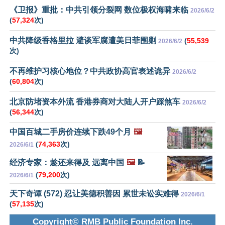
《卫报》重批：中共引领分裂网 数位极权海啸来临
2026/6/2
(
57,324
次)
中共降级香格里拉 避谈军腐遭美日菲围剿
(
55,539
2026/6/2
次)
不再维护习核心地位？中共政协高官表述诡异
2026/6/2
(
60,804
次)
北京防堵资本外流 香港券商对大陆人开户踩煞车
2026/6/2
(
56,344
次)
中国百城二手房价连续下跌49个月
🖼️
(
74,363
次)
2026/6/1
经济专家：趁还来得及 远离中国
🖼️
📝
(
79,200
次)
2026/6/1
天下奇谭 (572) 忍让美德积善因 累世未讼实难得
2026/6/1
(
57,135
次)
Copyright© RMB Public Foundation Inc.