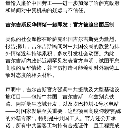
量输入廉价中国劳工——进一步加深了哈萨克政府
和民间对中资机构的疑虑与不信任。

吉尔吉斯反华情绪一触即发：官方被迫出面压制
类似的社会摩擦在哈萨克邻国吉尔吉斯更为激烈。
报告指出，吉尔吉斯民间对中共国公民的敌意与排
外情绪近年持续累积，多次引发社会动荡。为此，
吉尔吉斯内政部近期罕见发表官方声明，试图平息
高涨的反华情绪，并严厉打击可能煽动对外籍劳工
敌对态度的相关材料。

声明中，吉尔吉斯官方强调中共援助及大型基础设
施项目——包括中共国－吉尔吉斯－乌兹别克铁
路、阿斯曼生态城开发，以及坎巴拉塔-1号水电站
——对国家发展至关重要，这些项目高度仰赖“熟练
的外籍专家”，特别是中共国工人。官方还公开承
诺，所有中共国客工均持有合规证件，且工程完成