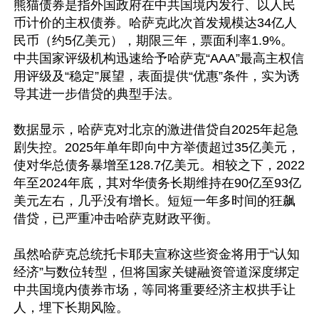
熊猫债券是指外国政府在中共国境内发行、以人民
币计价的主权债券。哈萨克此次首发规模达34亿人
民币（约5亿美元），期限三年，票面利率1.9%。
中共国家评级机构迅速给予哈萨克“AAA”最高主权信
用评级及“稳定”展望，表面提供“优惠”条件，实为诱
导其进一步借贷的典型手法。

数据显示，哈萨克对北京的激进借贷自2025年起急
剧失控。2025年单年即向中方举债超过35亿美元，
使对华总债务暴增至128.7亿美元。相较之下，2022
年至2024年底，其对华债务长期维持在90亿至93亿
美元左右，几乎没有增长。短短一年多时间的狂飙
借贷，已严重冲击哈萨克财政平衡。

虽然哈萨克总统托卡耶夫宣称这些资金将用于“认知
经济”与数位转型，但将国家关键融资管道深度绑定
中共国境内债券市场，等同将重要经济主权拱手让
人，埋下长期风险。
