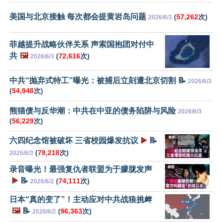
美国与北京接触 每次都会提黄岩岛问题
(
57,262
次)
2026/6/3
菲越提升战略伙伴关系 声索国抱团对付中
共
🖼️
(
72,616
次)
2026/6/3
中共“抛弃式特工”曝光：被捕后立刻遭北京切割 📝
2026/6/3
(
54,948
次)
熊猫债与反华潮：中共在中亚的债务陷阱与风险
2026/6/3
(
56,229
次)
六四纪念馆被破坏 三省校园爆发抗议
▶️
📝
(
79,218
次)
2026/6/3
录音曝光！最强复仇者联盟为于朦胧发声
▶️
📝
(
74,111
次)
2026/6/2
日本“真的变了”！主动应对中共战狼挑衅
🖼️
📝
(
96,363
次)
2026/6/2