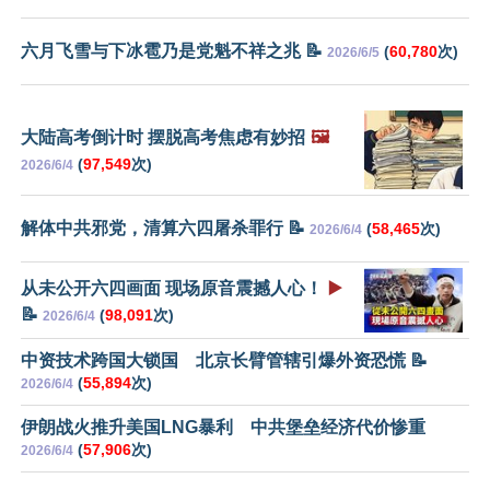
六月飞雪与下冰雹乃是党魁不祥之兆 📝
(
60,780
次)
2026/6/5
大陆高考倒计时 摆脱高考焦虑有妙招
🖼️
(
97,549
次)
2026/6/4
解体中共邪党，清算六四屠杀罪行 📝
(
58,465
次)
2026/6/4
从未公开六四画面 现场原音震撼人心！
▶️
📝
(
98,091
次)
2026/6/4
中资技术跨国大锁国 北京长臂管辖引爆外资恐慌 📝
(
55,894
次)
2026/6/4
伊朗战火推升美国LNG暴利 中共堡垒经济代价惨重
(
57,906
次)
2026/6/4