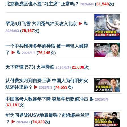
北京衞戍区也不提“习主席” 正常吗？
(
61,548
次)
2026/6/4
罕见6月飞雪 六四冤气冲天攻入北京
▶️
📝
(
79,167
次)
2026/6/3
一个中共维持多年的神话 被一年轻人砸碎
了
▶️
📝
(
76,145
次)
2026/6/3
天下奇谭 (573) 火神降临
(
21,036
次)
2026/6/3
从付费实习到自费上班 中国人为何明知火
坑还往里跳？
▶️
(
74,553
次)
2026/6/3
中国高考人数连年下降 突显学历贬值冲击 📝
2026/6/3
(
61,181
次)
华为问界M9USV地表最强？能救杨兰兰吗
？
▶️
(
74,320
次)
2026/6/3