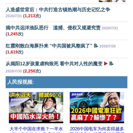
人造盛世背后：中共打造古镇热潮与历史记忆之争
(
1,213
次)
2026/7/31
揭中共远洋渔队恶行 滥捕、侵权又规避究责
2026/7/31
(
1,245
次)
红霞刚散白海豚扑来 “中共国被风整疯了” 📝
2026/7/30
(
1,619
次)
从揭阳12岁孩童虐狗致死 看中共对人性的魔变
▶️
📝
(
2,250
次)
2026/7/30
人民报视频:
大半个中国在求救？一半水
2026中国电车为何卖得越多