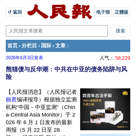
↺ 返回 
电子报
正體版
首页
分栏目
国际
文章
›
›
›
：
2026年6月3日
发表
人气：
56,229
熊猫债与反华潮：中共在中亚的债务陷阱与风
险
【人民报消息】（人民报记者
丽君
编译报导）根据独立监测
机构“中国－中亚监测”（Chin
a-Central Asia Monitor）于 2
026 年 6 月 1 日发布的最新
周报（5 月 22 日至 28 