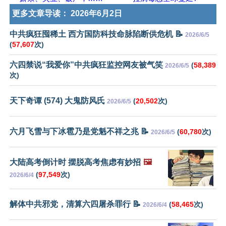
更多文章导读：
2026年6月2日
中共疯狂囤稀土 西方国防科技命脉陷断供危机 📝
2026/6/5
(
57,607
次)
六四禁说“我爱你”中共疯狂监控网友被气笑
(
58,389
2026/6/5
次)
天下奇谭 (574) 大鬼防风氏
(
20,502
次)
2026/6/5
六月飞雪与下冰雹乃是党魁不祥之兆 📝
(
60,780
次)
2026/6/5
大陆高考倒计时 摆脱高考焦虑有妙招
🖼️
(
97,549
次)
2026/6/4
解体中共邪党，清算六四屠杀罪行 📝
(
58,465
次)
2026/6/4