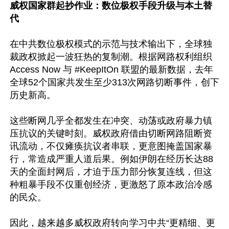
威权国家群起抄作业：数位极权手段升级与本土替
代
在中共数位极权模式的示范与技术输出下，全球独
裁政权掀起一波狂热的复制潮。根据网路权利组织 
Access Now 与 #KeepItOn 联盟的最新数据，去年
全球52个国家共发生至少313次网路切断事件，创下
历史新高。

这些断网几乎全都发生在冲突、动荡或政府暴力镇
压抗议的关键时刻。威权政府借由切断网路阻断资
讯流动，不仅瘫痪抗议者串联，更意图掩盖国家暴
行，常造成严重人道后果。例如伊朗在经历长达88
天的全面封网后，才迫于压力部分恢复连线，但这
种粗暴手段不仅重创经济，更激怒了原本政治冷感
的民众。

因此，越来越多威权政府转向学习中共“更精细、更