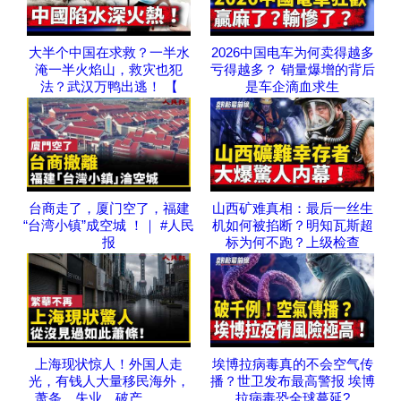
大半个中国在求救？一半水
2026中国电车为何卖得越多
淹一半火焰山，救灾也犯
亏得越多？ 销量爆增的背后
法？武汉万鸭出逃！ 【
是车企滴血求生
台商走了，厦门空了，福建
山西矿难真相：最后一丝生
“台湾小镇”成空城 ！｜ #人民
机如何被掐断？明知瓦斯超
报
标为何不跑？上级检查
上海现状惊人！外国人走
埃博拉病毒真的不会空气传
光，有钱人大量移民海外，
播？世卫发布最高警报 埃博
萧条、失业、破产，……
拉病毒恐全球蔓延?