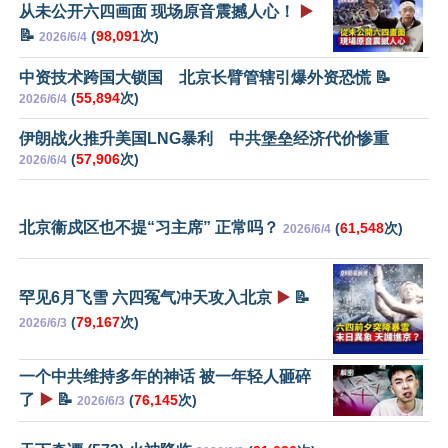
从未公开六四画面 现场原音震撼人心！
▶️
📝
(
98,091
次)
2026/6/4
中资技术跨国大锁国 北京长臂管辖引爆外资恐慌 📝
(
55,894
次)
2026/6/4
伊朗战火推升美国LNG暴利 中共堡垒经济代价惨重
(
57,906
次)
2026/6/4
北京衞戍区也不提“习主席” 正常吗？
(
61,548
次)
2026/6/4
罕见6月飞雪 六四冤气冲天攻入北京
▶️
📝
(
79,167
次)
2026/6/3
一个中共维持多年的神话 被一年轻人砸碎
了
▶️
📝
(
76,145
次)
2026/6/3