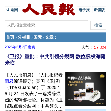
↺ 返回 
电子报
正體版
首页
分栏目
国际
文章
›
›
›
：
2026年6月2日
发表
人气：
57,324
《卫报》重批：中共引领分裂网 数位极权海啸
来临
【人民报消息】（人民报记者
丽君
编译报导）英国《卫报》
（The Guardian）于 2025 年 
5 月 31 日发表了一篇措辞强
烈的编辑部社论。标题为《卫
报观点看分裂网：中共领头，