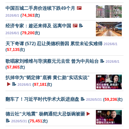
中国百城二手房价连续下跌49个月
🖼️
(
74,363
次)
2026/6/1
经济专家：趁还来得及 远离中国
🖼️
📝
(
79,200
次)
2026/6/1
天下奇谭 (572) 忍让美德积善因 累世未讼实难得
2026/6/1
(
57,135
次)
歌唱家刘维维与导演蔡元元去世 曾为中共站台 📝
2026/6/1
(
57,865
次)
扒掉华为“韬定律”底裤 黄仁勋“实话实说”
▶️
📝
(
97,181
次)
2026/6/1
翻车了！习近平时代学术大跃进崩盘 📝
(
59,236
次)
2026/5/31
德云社“大地震” 杨鹤通犯大忌饭碗被砸
▶️
📝
(
75,451
次)
2026/5/31