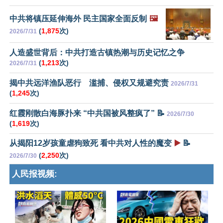
中共将镇压延伸海外 民主国家全面反制
🖼️
(
1,875
次)
2026/7/31
人造盛世背后：中共打造古镇热潮与历史记忆之争
(
1,213
次)
2026/7/31
揭中共远洋渔队恶行 滥捕、侵权又规避究责
2026/7/31
(
1,245
次)
红霞刚散白海豚扑来 “中共国被风整疯了” 📝
2026/7/30
(
1,619
次)
从揭阳12岁孩童虐狗致死 看中共对人性的魔变
▶️
📝
(
2,250
次)
2026/7/30
人民报视频: