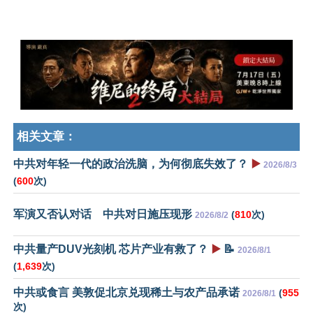
相关文章：
中共对年轻一代的政治洗脑，为何彻底失效了？
▶️
2026/8/3
(
600
次)
军演又否认对话 中共对日施压现形
(
810
次)
2026/8/2
中共量产DUV光刻机 芯片产业有救了？
▶️
📝
2026/8/1
(
1,639
次)
中共或食言 美敦促北京兑现稀土与农产品承诺
(
955
2026/8/1
次)