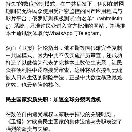
持久”的数位控制模式。在中共启发下，伊朗在封网
期间仍允许民众使用受严密监控的国产应用程式与
影片平台；俄罗斯则积极测试“白名单”（whitelistin
g）系统，只准许民众进入官方批准的网站，并强推
本土通讯软体取代WhatsApp与Telegram。

然而《卫报》社论指出，俄罗斯等国很难完全复制
中共国模式。因为中共不仅实施严厉审查，还成功
打造了以微信为代表的完整本土数位生态系，让民
众在便利性中逐渐接受审查。这种将极权控制无缝
嵌入日常生活的阴险手法，正是中共数位暴政最难
仿效、也最危险的核心。

民主国家实质失职：加速全球分裂网危机
在数位自由遭受威权国家联手摧毁的关键时刻，
《卫报》对欧美民主国家的集体退缩与失职表达了
强烈的谴责与失望。
