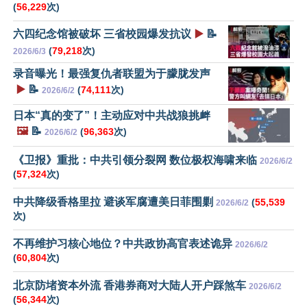
(
56,229
次)
六四纪念馆被破坏 三省校园爆发抗议
▶️
📝
(
79,218
次)
2026/6/3
录音曝光！最强复仇者联盟为于朦胧发声
▶️
📝
(
74,111
次)
2026/6/2
日本“真的变了”！主动应对中共战狼挑衅
🖼️
📝
(
96,363
次)
2026/6/2
《卫报》重批：中共引领分裂网 数位极权海啸来临
2026/6/2
(
57,324
次)
中共降级香格里拉 避谈军腐遭美日菲围剿
(
55,539
2026/6/2
次)
不再维护习核心地位？中共政协高官表述诡异
2026/6/2
(
60,804
次)
北京防堵资本外流 香港券商对大陆人开户踩煞车
2026/6/2
(
56,344
次)