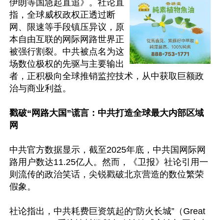
伊朗等国急起直追》。社论直
指，全球威权政权正透过断
网、限速等手段镇压异议，原
本自由互联的网际网路世界正
被强行割裂。中共被点名为这
场数位极权的先驱与主要输出
者，正积极向全球推销监控技术，从中获取巨额政
治与商业利益。

戳破“网路大国”谎言：中共打造全球最大内部区域
网 
中共官方数据显示，截至2025年底，中共国网际网
路用户数达11.25亿人。然而，《卫报》社论引用一
则流传的政治笑话，尖锐戳破北京营造的数位繁荣
假象。

社论指出，中共耗费巨资筑起的“防火长城”（Great 