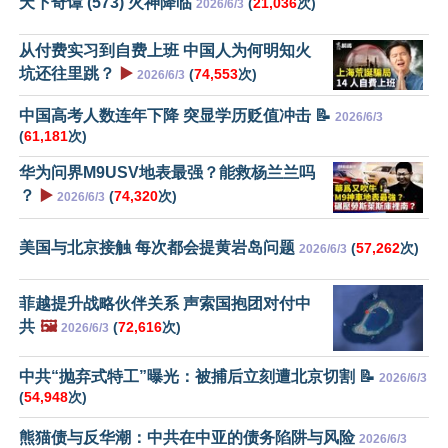
天下奇谭 (573) 火神降临
(
21,036
次)
2026/6/3
从付费实习到自费上班 中国人为何明知火
坑还往里跳？
▶️
(
74,553
次)
2026/6/3
中国高考人数连年下降 突显学历贬值冲击 📝
2026/6/3
(
61,181
次)
华为问界M9USV地表最强？能救杨兰兰吗
？
▶️
(
74,320
次)
2026/6/3
美国与北京接触 每次都会提黄岩岛问题
(
57,262
次)
2026/6/3
菲越提升战略伙伴关系 声索国抱团对付中
共
🖼️
(
72,616
次)
2026/6/3
中共“抛弃式特工”曝光：被捕后立刻遭北京切割 📝
2026/6/3
(
54,948
次)
熊猫债与反华潮：中共在中亚的债务陷阱与风险
2026/6/3