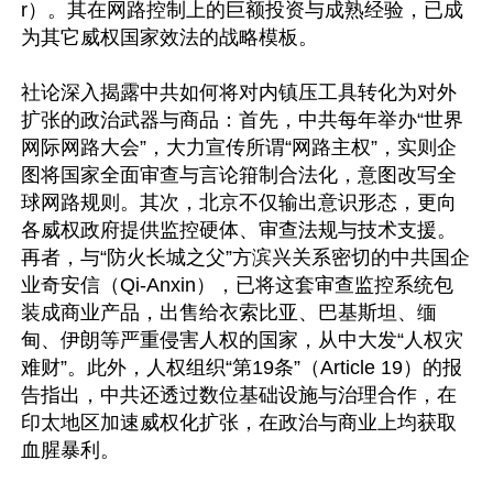
r）。其在网路控制上的巨额投资与成熟经验，已成
为其它威权国家效法的战略模板。

社论深入揭露中共如何将对内镇压工具转化为对外
扩张的政治武器与商品：首先，中共每年举办“世界
网际网路大会”，大力宣传所谓“网路主权”，实则企
图将国家全面审查与言论箝制合法化，意图改写全
球网路规则。其次，北京不仅输出意识形态，更向
各威权政府提供监控硬体、审查法规与技术支援。
再者，与“防火长城之父”方滨兴关系密切的中共国企
业奇安信（Qi-Anxin），已将这套审查监控系统包
装成商业产品，出售给衣索比亚、巴基斯坦、缅
甸、伊朗等严重侵害人权的国家，从中大发“人权灾
难财”。此外，人权组织“第19条”（Article 19）的报
告指出，中共还透过数位基础设施与治理合作，在
印太地区加速威权化扩张，在政治与商业上均获取
血腥暴利。
