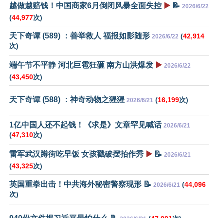
越做越赔钱！中国商家6月倒闭风暴全面失控
▶️
📝
2026/6/22
(
44,977
次)
天下奇谭 (589) ：善举救人 福报如影随形
(
42,914
2026/6/22
次)
端午节不平静 河北巨雹狂砸 南方山洪爆发
▶️
2026/6/22
(
43,450
次)
天下奇谭 (588) ：神奇动物之猩猩
(
16,199
次)
2026/6/21
1亿中国人还不起钱！《求是》文章罕见喊话
2026/6/21
(
47,310
次)
雷军武汉蹲街吃早饭 女孩戳破摆拍作秀
▶️
📝
2026/6/21
(
43,325
次)
英国重拳出击！中共海外秘密警察现形 📝
(
44,096
2026/6/21
次)