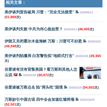
相关文章：
美伊谈判宣告破局 川普：“完全无法接受” 📝
2026/5/11
(
51,869
次)
美伊谈判失败 中共为何心急如焚？
(
46,405
次)
2026/4/13
伊朗又关闭霍尔木兹海峡 万斯：川普可不好惹 📝
2026/4/10
(
48,948
次)
美伊谈判陷僵局 白宫警告拟“地狱式打击”
(
39,365
2026/3/26
次)
谷爱凌有没有背叛美国？看万斯和其他人怎
么说
🖼️
📝
(
30,872
次)
2026/2/20
谷爱凌被万斯点名 陷“两头吃”困境 📝
(
54,002
次)
2026/2/19
万斯妙引中国古语 四中全会加速红墙坍塌 📝
2025/10/25
(
52,501
次)