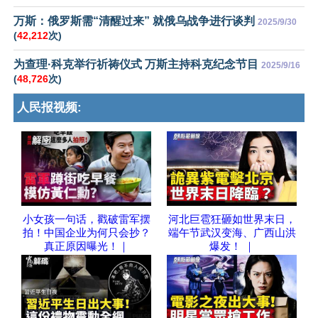
万斯：俄罗斯需“清醒过来” 就俄乌战争进行谈判
2025/9/30
(
42,212
次)
为查理·科克举行祈祷仪式 万斯主持科克纪念节目
2025/9/16
(
48,726
次)
人民报视频:
小女孩一句话，戳破雷军摆
河北巨雹狂砸如世界末日，
拍！中国企业为何只会抄？
端午节武汉变海、广西山洪
真正原因曝光！｜
爆发！ ｜