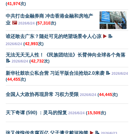
(
41,974
次)
中共打击金融券商 冲击香港金融和房地产
业
🖼️
(
57,310
次)
2026/6/24
谁还敢去广东？随处可见的绝望场景令人心凉
▶️
📝
(
42,993
次)
2026/6/24
无法无天无人性！《民族团结法》长臂伸向全球各个角落
📝
(
42,732
次)
2026/6/24
新华社鼓吹公私合营 习近平版合法抢劫2.0来袭 📝
2026/6/24
(
44,455
次)
全国人大政协再现异常 习权力受限
(
44,445
次)
2026/6/24
天下奇谭 (590) ：灵马的报复
(
15,509
次)
2026/6/24
张又侠惊传贪腐百亿 父子遭北戴河拘禁
▶️
📝
2026/6/23