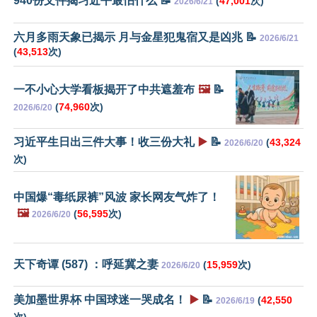
940份文件揭习近平最怕什么 📝
(
47,001
次)
2026/6/21
六月多雨天象已揭示 月与金星犯鬼宿又是凶兆 📝
2026/6/21
(
43,513
次)
一不小心大学看板揭开了中共遮羞布
🖼️
📝
(
74,960
次)
2026/6/20
习近平生日出三件大事！收三份大礼
▶️
📝
(
43,324
2026/6/20
次)
中国爆“毒纸尿裤”风波 家长网友气炸了！
🖼️
(
56,595
次)
2026/6/20
天下奇谭 (587) ：呼延冀之妻
(
15,959
次)
2026/6/20
美加墨世界杯 中国球迷一哭成名！
▶️
📝
(
42,550
2026/6/19