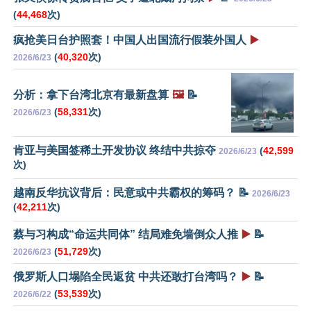
(
44,468
次)
疯抢美日台护照套！中国人出国流行假装外国人
▶️
(
40,320
次)
2026/6/23
分析：拿下台湾北京有最新盘算
🖼️
📝
(
58,331
次)
2026/6/23
肯亚与美国签稀土开发协议 终结中共掠夺
(
42,599
2026/6/23
次)
越南反华抗议背后：民意或中共霸权的筹码？ 📝
2026/6/23
(
42,211
次)
蔡与习构成“命运共同体” 结局难免墙倒众人推
▶️
📝
(
51,729
次)
2026/6/23
俄罗斯人口塌陷全民返贫 中共还敢打台湾吗？
▶️
📝
(
53,539
次)
2026/6/22