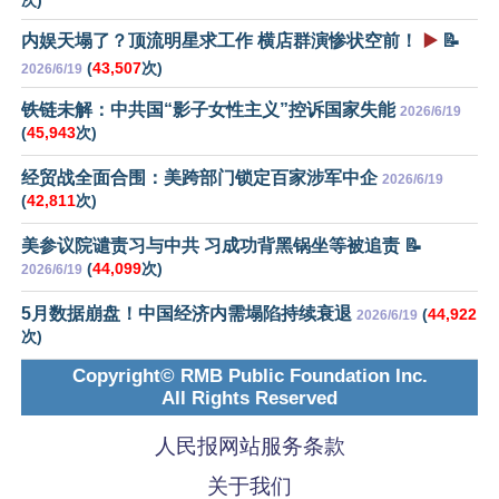
次)
内娱天塌了？顶流明星求工作 横店群演惨状空前！
▶️
📝
(
43,507
次)
2026/6/19
铁链未解：中共国“影子女性主义”控诉国家失能
2026/6/19
(
45,943
次)
经贸战全面合围：美跨部门锁定百家涉军中企
2026/6/19
(
42,811
次)
美参议院谴责习与中共 习成功背黑锅坐等被追责 📝
(
44,099
次)
2026/6/19
5月数据崩盘！中国经济内需塌陷持续衰退
(
44,922
2026/6/19
次)
Copyright© RMB Public Foundation Inc.
All Rights Reserved
人民报网站服务条款
关于我们