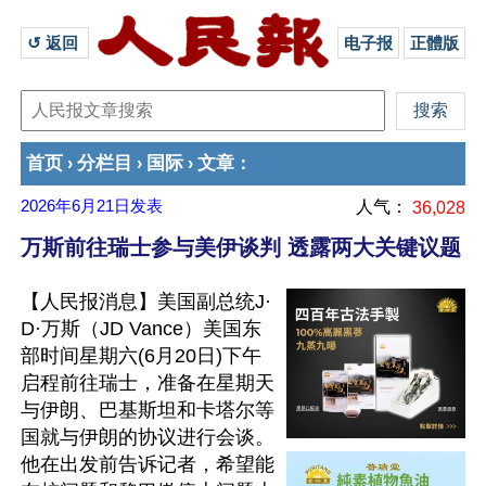
↺ 返回 
电子报
正體版
首页
分栏目
国际
文章
›
›
›
：
2026年6月21日
发表
人气：
36,028
万斯前往瑞士参与美伊谈判 透露两大关键议题
【人民报消息】美国副总统J·
D·万斯（JD Vance）美国东
部时间星期六(6月20日)下午
启程前往瑞士，准备在星期天
与伊朗、巴基斯坦和卡塔尔等
国就与伊朗的协议进行会谈。
他在出发前告诉记者，希望能