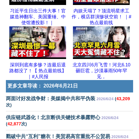
习近平生日出三件大事！官
内娱天塌了？顶流明星求工
媒造神翻车、美国重锤、中
作，横店群演惨状空前！ ｜#
使馆遭投影！｜
热点最前线
深圳到底有多惨？连最后退
北京四川6月飞雪！河北6.10
路都没了！【 热点最前线】
砸巨雹，沙漠暴雨50年罕
｜#人民报
见，
更多文章导读：
2026年6月21日
两面讨好发战争财：美媒揭中共和平伪装
(
43,209
2026/6/24
次)
供应链武器化！北京断供关键技术暴露野心
2026/6/24
(
42,877
次)
戳破中共“互利”糖衣！美贸易高官重批不公贸易
2026/6/24