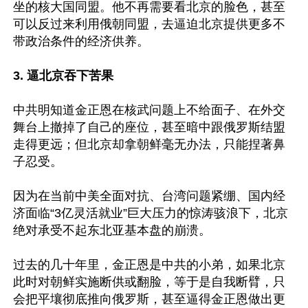
坐的核大国同盟。他不再需要看北京的脸色，甚至
可以反过来利用俄朝同盟，去逼迫北京提供更多不
带政治条件的经济供养。

3. 逼北京吞下苦果
中共明知道金正恩在核武问题上不给面子、在外交
舞台上撤掉了自己的座位，甚至暗中跟俄罗斯结盟
走得更远；但北京却拿朝鲜毫无办法，只能捏著鼻
子忍受。

因为在当前中美全面对抗、台湾问题紧绷、国内经
济面临“3亿灵活就业”巨大压力的惊涛骇浪下，北京
绝对承受不起东北亚基本盘的崩溃。

过去的几十年里，金正恩是中共的小弟，如果北京
此时对朝鲜实施断供或翻脸，等于是自我断臂，只
会把平壤彻底推向俄罗斯，甚至逼得金正恩做出更