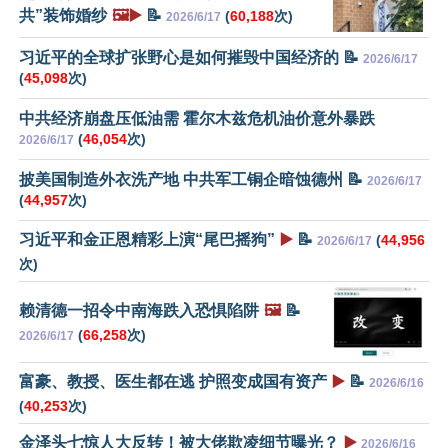
共”装饰婚纱
🖼️▶️
📝
(
60,188
次)
2026/6/17
习近平的全球扩张野心是如何摧毁中国经济的 📝
2026/6/17
(
45,098
次)
中共经济崩盘压低油需 霍尔木兹危机油价意外暴跌
(
46,054
次)
2026/6/17
披美国制造外衣洗产地 中共军工铜企暗蚀德州 📝
2026/6/17
(
44,957
次)
习近平和金正恩精彩上演“尾巴摇狗”
▶️
📝
(
44,956
2026/6/17
次)
赖清德一招令中南海跌入恐惧陷阱
🖼️
📝
(
66,258
次)
2026/6/17
富豪、教授、医生都在逃 护照变成国有资产
▶️
📝
2026/6/16
(
40,253
次)
金泽头七惊人大反转！被大佬欺凌细节曝光？
▶️
2026/6/16