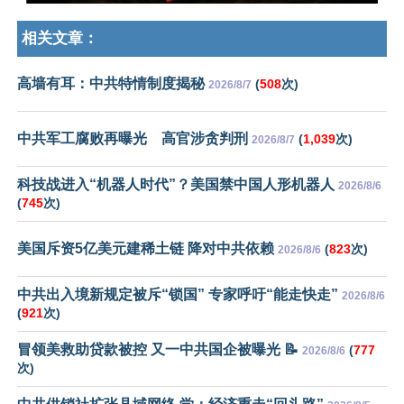
相关文章：
高墙有耳：中共特情制度揭秘
(
508
次)
2026/8/7
中共军工腐败再曝光 高官涉贪判刑
(
1,039
次)
2026/8/7
科技战进入“机器人时代”？美国禁中国人形机器人
2026/8/6
(
745
次)
美国斥资5亿美元建稀土链 降对中共依赖
(
823
次)
2026/8/6
中共出入境新规定被斥“锁国” 专家呼吁“能走快走”
2026/8/6
(
921
次)
冒领美救助贷款被控 又一中共国企被曝光 📝
(
777
2026/8/6
次)