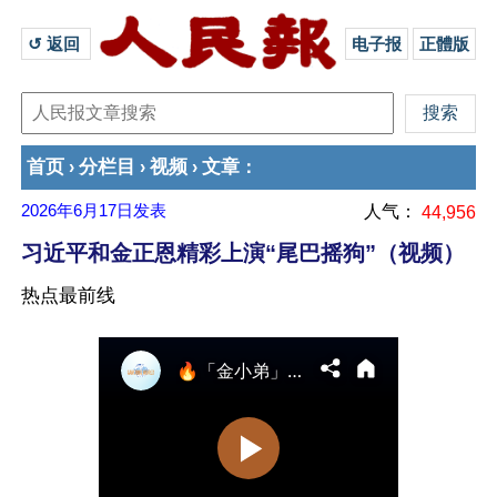
↺ 返回 
电子报
正體版
首页
分栏目
视频
文章
›
›
›
：
2026年6月17日
发表
人气：
44,956
习近平和金正恩精彩上演“尾巴摇狗”（视频）
热点最前线