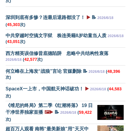
次)
深圳到底有多惨？连最后退路都没了！
▶️
📝
2026/6/18
(
45,303
次)
中共穿越时空搞文字狱 株连美籍8岁幼童当人质
2026/6/18
(
43,051
次)
西方精英误信修昔底德陷阱 忽略中共结构性衰落
(
42,577
次)
2026/6/18
何立峰在上海发“战狼”言论 官媒删除 📝
(
48,396
2026/6/18
次)
SpaceX一上市，中国航天神话破功！
▶️
(
44,583
2026/6/18
次)
《维尼的终局》第二季《红潮将落》 19 日
干净世界独家首播
🖼️▶️
📝
(
59,422
2026/6/18
次)
超百万人观看 南韩“最美新娘”用“天灭中