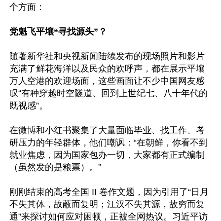
个方面：

党魁飞平壤“寻找源头”？
随著新华社和央视新闻陆续发布的现场照片和影片
充满了鲜花海洋以及民众的欢呼声，都在展示平壤
万人空港的欢迎场面，这些画面让不少中国网友感
叹“有种穿越时空隧道、回到上世纪七、八十年代的
既视感”。

在微博和小红书聚集了大量面临毕业、找工作、考
研压力的年轻群体，他们嘲讽：“在朝鲜，你看不到
就业焦虑，因为国家包办一切，大家都有正式编制
（虽然发的是粮票）。”

刚刚结束的高考全国 II 卷作文题，因为引用了“日月
不失其体，故蔽而复明；江汉不失其源，故穷而复
通”来探讨如何应对困顿，正被全网热议。习近平访