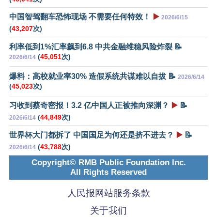
中国智驾翻车恐怖现场 不需要任何特效！
▶️
2026/6/15
(
43,207
次)
利率低到1%汇率飙到6.8 中共金融维稳风险炸裂 📝
(
45,051
次)
2026/6/14
爆料：高校就业率30% 造假系统共谋难以自拔 📝
2026/6/14
(
45,023
次)
习收到蔡奇密报！3.2 亿中国人正被推向深渊？
▶️
📝
(
44,849
次)
2026/6/14
世界杯大门都拆了 中国国足为何还是挤不进去？
▶️
📝
(
43,788
次)
2026/6/14
Copyright© RMB Public Foundation Inc.
All Rights Reserved
人民报网站服务条款
关于我们