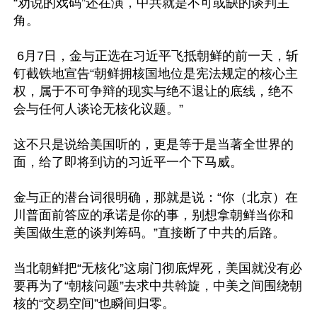
“劝说的戏码”还在演，中共就是不可或缺的谈判主
角。

 6月7日，金与正选在习近平飞抵朝鲜的前一天，斩
钉截铁地宣告“朝鲜拥核国地位是宪法规定的核心主
权，属于不可争辩的现实与绝不退让的底线，绝不
会与任何人谈论无核化议题。”

这不只是说给美国听的，更是等于是当著全世界的
面，给了即将到访的习近平一个下马威。

金与正的潜台词很明确，那就是说：“你（北京）在
川普面前答应的承诺是你的事，别想拿朝鲜当你和
美国做生意的谈判筹码。”直接断了中共的后路。

当北朝鲜把“无核化”这扇门彻底焊死，美国就没有必
要再为了“朝核问题”去求中共斡旋，中美之间围绕朝
核的“交易空间”也瞬间归零。
