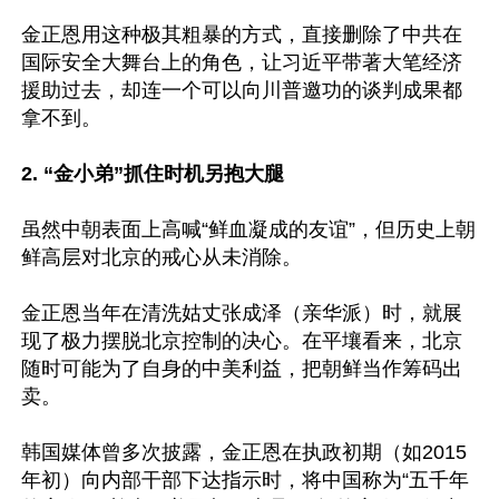
金正恩用这种极其粗暴的方式，直接删除了中共在
国际安全大舞台上的角色，让习近平带著大笔经济
援助过去，却连一个可以向川普邀功的谈判成果都
拿不到。

2. “金小弟”抓住时机另抱大腿
虽然中朝表面上高喊“鲜血凝成的友谊”，但历史上朝
鲜高层对北京的戒心从未消除。

金正恩当年在清洗姑丈张成泽（亲华派）时，就展
现了极力摆脱北京控制的决心。在平壤看来，北京
随时可能为了自身的中美利益，把朝鲜当作筹码出
卖。

韩国媒体曾多次披露，金正恩在执政初期（如2015
年初）向内部干部下达指示时，将中国称为“五千年