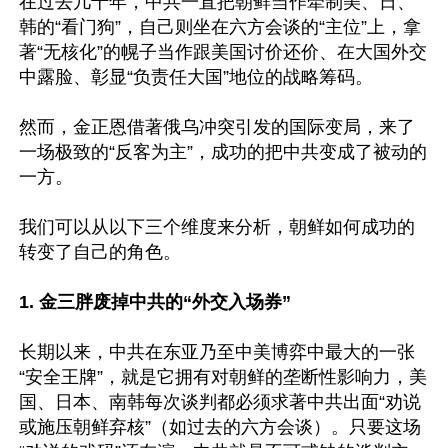
在过去几十年，中共一直把朝鲜当作牵制美、日、
韩的“看门狗”，自己则坐在六方会谈的“主位”上，拿
著“无核化”的幌子当作跟美国讨价还价、在大国外交
中露脸、彰显“负责任大国”地位的战略筹码。

然而，金正恩借著俄乌冲突引发的国际变局，来了
一场极致的“反客为主”，成功的把中共变成了被动的
一方。

我们可以从以下三个维度来分析，朝鲜如何成功的
转变了自己的角色。

1. 金三胖废掉中共的“外交入场券”
长期以来，中共在东亚乃至中美博弈中最大的一张
“安全王牌”，就是它拥有对朝鲜的垄断性影响力，美
国、日本、南韩每次谈判都必须求著中共出面“劝说
或施压朝鲜弃核”（如过去的六方会谈）。只要这场