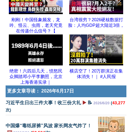
刚刚！中国怪象频发，龙
台湾很穷？2026硬核数据打
吟、怪云、虫雨，老天究竟
脸：人均GDP超大陆近3倍，
在传递什么信号？【
绝密！六四后几天，愤怒民
横店空了！20万群演正在集
众脚踏邓小平李鹏照，北京
体消失！｜ #人民报
上海香港实录｜
更多文章导读：
2026年6月17日
习近平生日出三件大事！收三份大礼
▶️
📝
(
43,277
2026/6/20
次)
中国爆“毒纸尿裤”风波 家长网友气炸了！