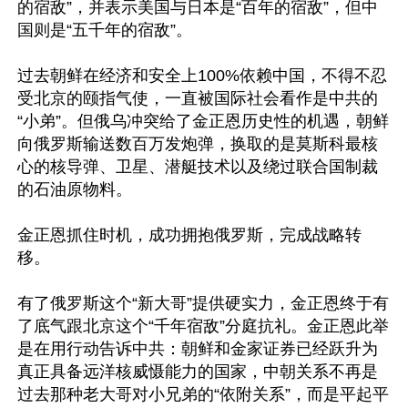
的宿敌”，并表示美国与日本是“百年的宿敌”，但中
国则是“五千年的宿敌”。

过去朝鲜在经济和安全上100%依赖中国，不得不忍
受北京的颐指气使，一直被国际社会看作是中共的
“小弟”。但俄乌冲突给了金正恩历史性的机遇，朝鲜
向俄罗斯输送数百万发炮弹，换取的是莫斯科最核
心的核导弹、卫星、潜艇技术以及绕过联合国制裁
的石油原物料。

金正恩抓住时机，成功拥抱俄罗斯，完成战略转
移。

有了俄罗斯这个“新大哥”提供硬实力，金正恩终于有
了底气跟北京这个“千年宿敌”分庭抗礼。金正恩此举
是在用行动告诉中共：朝鲜和金家证券已经跃升为
真正具备远洋核威慑能力的国家，中朝关系不再是
过去那种老大哥对小兄弟的“依附关系”，而是平起平