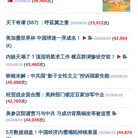
🖼️
(
56,504
次)
2026/6/20
天下奇谭 (587) ：呼延冀之妻
(
15,912
次)
2026/6/20
美加墨世界杯 中国球迷一哭成名！
▶️
📝
(
42,504
2026/6/19
次)
内娱天塌了？顶流明星求工作 横店群演惨状空前！
▶️
📝
(
43,460
次)
2026/6/19
铁链未解：中共国“影子女性主义”控诉国家失能
2026/6/19
(
45,898
次)
经贸战全面合围：美跨部门锁定百家涉军中企
2026/6/19
(
42,760
次)
美参议院谴责习与中共 习成功背黑锅坐等被追责 📝
(
44,049
次)
2026/6/19
5月数据崩盘！中国经济内需塌陷持续衰退
(
44,874
2026/6/19