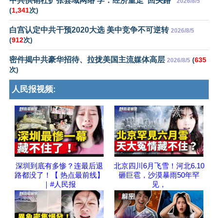
中共供销社扩张县域网络 学：经济重走“回头路”
2026/8/5
(
1,341
次)
白宫认定中共干预2020大选 美中竞争不可逆转
2026/8/5
(
912
次)
密件揭中共豪华招待、拉拢美国主流媒体高层
(
635
2026/8/5
次)
人民报视频:
深圳到底有多惨？连最后退
北京四川6月飞雪！河北6.10
路都没了！【 热点最前线】
砸巨雹，沙漠暴雨50年罕
｜#人民报
见，