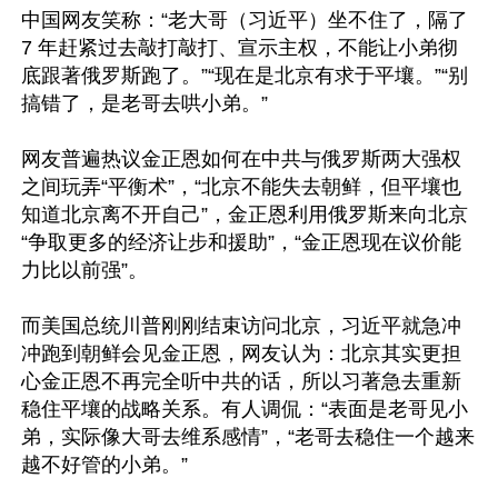
中国网友笑称：“老大哥（习近平）坐不住了，隔了 
7 年赶紧过去敲打敲打、宣示主权，不能让小弟彻
底跟著俄罗斯跑了。”“现在是北京有求于平壤。”“别
搞错了，是老哥去哄小弟。”

网友普遍热议金正恩如何在中共与俄罗斯两大强权
之间玩弄“平衡术”，“北京不能失去朝鲜，但平壤也
知道北京离不开自己”，金正恩利用俄罗斯来向北京
“争取更多的经济让步和援助”，“金正恩现在议价能
力比以前强”。

而美国总统川普刚刚结束访问北京，习近平就急冲
冲跑到朝鲜会见金正恩，网友认为：北京其实更担
心金正恩不再完全听中共的话，所以习著急去重新
稳住平壤的战略关系。有人调侃：“表面是老哥见小
弟，实际像大哥去维系感情”，“老哥去稳住一个越来
越不好管的小弟。”
