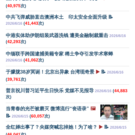
(
40,975
次)
中共飞弹威胁直击澳洲本土 印太安全全面升级 📝
(
41,443
次)
2026/6/16
中港实体助伊朗组装武器洗钱 遭美金融制裁重击
2026/6/16
(
42,293
次)
中缅联手跨国逮捕美籍专家 稀土争夺引发学术寒蝉
(
41,062
次)
2026/6/16
于朦胧38岁冥诞！北京出异象 台湾现奇景
▶️
📝
2026/6/16
(
39,761
次)
普京祝川普习近平生日快乐 党媒不见报导
(
44,883
2026/6/16
次)
当青春的光芒被磨灭 微博流行“丧语录”
🖼️
📝
(
60,057
次)
2026/6/15
全红婵出事了？央媒突喊忘掉她！为了啥？
▶️
📝
2026/6/15
(
46,041
次)